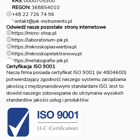
KRS:
0000705300
REGON:
368854010
+48 22 726 74 96
kontakt@pik-instruments.pl
Odwiedź nasze pozostałe
strony internetowe
https://micro-shop.pl
https://laboratorium-pik.pl
https://mikroskopiaswietlna.pl
https://mikroskopelektronowy.pl
https://metalografia-pik.pl
Certyfikacja
ISO 9001
Nasza firma posiada certyfikat ISO 9001 (nr 4804600)
potwierdzający zgodność naszego systemu zarządzania
jakością z międzynarodowymi standardami ISO. Jest to
dowód naszego zobowiązania do utrzymania wysokich
standardów jakości usług i produktów.