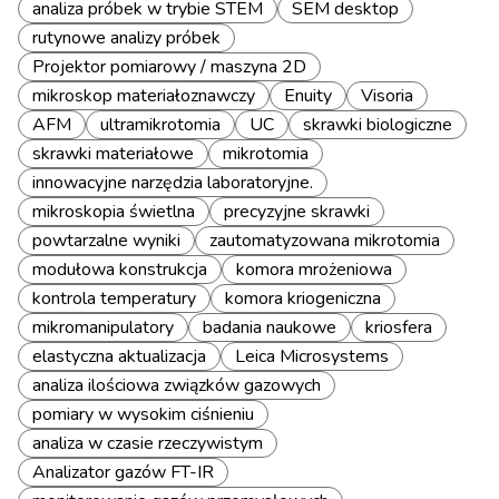
analiza próbek w trybie STEM
SEM desktop
rutynowe analizy próbek
Projektor pomiarowy / maszyna 2D
mikroskop materiałoznawczy
Enuity
Visoria
AFM
ultramikrotomia
UC
skrawki biologiczne
skrawki materiałowe
mikrotomia
innowacyjne narzędzia laboratoryjne.
mikroskopia świetlna
precyzyjne skrawki
powtarzalne wyniki
zautomatyzowana mikrotomia
modułowa konstrukcja
komora mrożeniowa
kontrola temperatury
komora kriogeniczna
mikromanipulatory
badania naukowe
kriosfera
elastyczna aktualizacja
Leica Microsystems
analiza ilościowa związków gazowych
pomiary w wysokim ciśnieniu
analiza w czasie rzeczywistym
Analizator gazów FT-IR