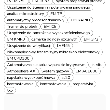
LVEM 25E
EM TIC3X
system preparatyki próbek
Urządzenie do ścieniania i polerowania jonowego
analiza mikrostruktury
EM TP
automatyczny procesor tkankowy
EM RAPID
Trymer do próbek
EM ICE
Urządzenie do zamrożenia wysokociśnieniowego
EM KMR3
Łamarka do noży szklanych
EM GP2
Urządzenie do witryfikacji
LVEM5
Niskonapięciowy transmisyjny mikroskop elektronowy
EM CPD300
Automatyczna suszarka w punkcie krytycznym
in-situ
Atmosphere AX
System gazowy
EM ACE600
napylarka wysokopróżniowa
ac20
kontrastowanie
kontrastowania
preparatyka
txp