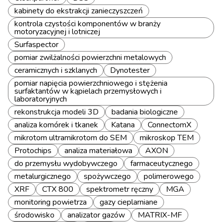
kabinety do ekstrakcji zanieczyszczeń
kontrola czystości komponentów w branży
motoryzacyjnej i lotniczej
Surfaspector
pomiar zwilżalności powierzchni metalowych
ceramicznych i szklanych
Dynotester
pomiar napięcia powierzchniowego i stężenia
surfaktantów w kąpielach przemysłowych i
laboratoryjnych
rekonstrukcja modeli 3D
badania biologiczne
analiza komórek i tkanek
Katana
ConnectomX
mikrotom ultramikrotom do SEM
mikroskop TEM
Protochips
analiza materiałowa
AXON
do przemysłu wydobywczego
farmaceutycznego
metalurgicznego
spożywczego
polimerowego
XRF
CTX 800
spektrometr ręczny
MGA
monitoring powietrza
gazy cieplarniane
środowisko
analizator gazów
MATRIX-MF