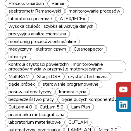
Process Guardian
Raman
spektrometr Ramanowski
monitorowanie procesów
laboratoria i przemysł
ATEX/IECEx
wysoka czułość i szybka akwizycja danych
precyzyjna analiza chemiczna
monitoring procesów online/inline
medycznym i elektronicznym
Cleanospector
lotniczym
kontrola czystości powierzchni i monitorowanie
procesów mycia w przemyśle motoryzacyjnym
MultiRAM
Stacja DSR
czystość techniczna
cięcie próbek
sterowanie programowalne
posuw automatyczny
komora cięcia
bezpieczeństwo pracy
cięcie dużych komponentów
CutLam 4.0
CutLam 5.0
Lam Plan
przecinarka metalograficzna
laboratorium materiałowe
CUTLAM
automatyczna przecinarka
LAMPLAN
Micro 2.0