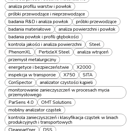
analiza profilu warstw i powłok
próbki przewodzące i nieprzewodzące
badania R&D i analiza powłok
próbki przewodzące
badania materiałowe
analiza powierzchni i powłok
badania powłok i profili głębokości
kontrola jakości i analiza powierzchni
Steel
PhenomXL
PerticleX Steel
analiza wtrąceń
przemysł metalurgiczny
energetyce i bezpieczeństwie
X2000
inspekcja w transporcie
X750
SITA
ConSpector
analizator czystości kąpieli
monitorowanie zanieczyszczeń w procesach mycia
przemysłowego
ParSens 4.0
OMT Solutions
mobilny analizator cząstek
kontrola zanieczyszczeń i klasyfikacja cząstek w liniach
produkcyjnych i transportowych
Cleanpart'ner
DSS