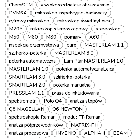
ChemiSEM
wysokorozdzielcze obrazowanie
DVM6A
mikroskop inspekcyjno-badawczy
cyfrowy mikroskop
mikroskop świetlnyLeica
M205
mikroskop stereoskopowy
stereoskop
M50
M60
M80
pomiary
A60 F
inspekcja przemysłowa
pure
MASTERLAM 1.1
szlifierko-polerka
MASTERLAM 3.0
polerka automatyczna
Lam PlanMASTERLAM 1.0
MASTERLAM 1.0
polerka automatycznaLeica
SMARTLAM 3.0
szlifierko-polarka
SMARTLAM 2.0
polerka manualna
PRESSLAM 1.1
prasa do inkludowania
spektrometr
Polo Q4
analiza stopów
Q8 MAGELLAN
Q6 NEWTON
spektroskopia Raman
moduł FT-Raman
analiza półprzewodników
MATRIX-F II
analiza procesowa
INVENIO
ALPHA II
BEAM