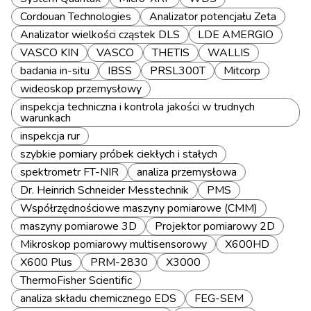
Cordouan Technologies
Analizator potencjału Zeta
Analizator wielkości cząstek DLS
LDE AMERGIO
VASCO KIN
VASCO
THETIS
WALLIS
badania in-situ
IBSS
PRSL300T
Mitcorp
wideoskop przemysłowy
inspekcja techniczna i kontrola jakości w trudnych
warunkach
inspekcja rur
szybkie pomiary próbek ciekłych i stałych
spektrometr FT-NIR
analiza przemysłowa
Dr. Heinrich Schneider Messtechnik
PMS
Współrzędnościowe maszyny pomiarowe (CMM)
maszyny pomiarowe 3D
Projektor pomiarowy 2D
Mikroskop pomiarowy multisensorowy
X600HD
X600 Plus
PRM-2830
X3000
ThermoFisher Scientific
analiza składu chemicznego EDS
FEG-SEM