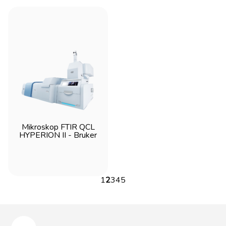
Mikroskop FTIR QCL
HYPERION II - Bruker
1
2
3
4
5