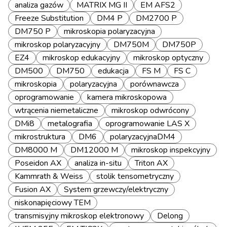
analiza gazów
MATRIX MG II
EM AFS2
Freeze Substitution
DM4 P
DM2700 P
DM750 P
mikroskopia polaryzacyjna
mikroskop polaryzacyjny
DM750M
DM750P
EZ4
mikroskop edukacyjny
mikroskop optyczny
DM500
DM750
edukacja
FS M
FS C
mikroskopia
polaryzacyjna
porównawcza
oprogramowanie
kamera mikroskopowa
wtrącenia niemetaliczne
mikroskop odwrócony
DMi8
metalografia
oprogramowanie LAS X
mikrostruktura
DM6
polaryzacyjnaDM4
DM8000 M
DM12000 M
mikroskop inspekcyjny
Poseidon AX
analiza in-situ
Triton AX
Kammrath & Weiss
stolik tensometryczny
Fusion AX
System grzewczy/elektryczny
niskonapięciowy TEM
transmisyjny mikroskop elektronowy
Delong