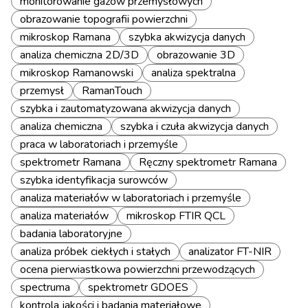
monitorowanie gazów przemysłowych
obrazowanie topografii powierzchni
mikroskop Ramana
szybka akwizycja danych
analiza chemiczna 2D/3D
obrazowanie 3D
mikroskop Ramanowski
analiza spektralna
przemysł
RamanTouch
szybka i zautomatyzowana akwizycja danych
analiza chemiczna
szybka i czuła akwizycja danych
praca w laboratoriach i przemyśle
spektrometr Ramana
Ręczny spektrometr Ramana
szybka identyfikacja surowców
analiza materiałów w laboratoriach i przemyśle
analiza materiałów
mikroskop FTIR QCL
badania laboratoryjne
analiza próbek ciekłych i stałych
analizator FT-NIR
ocena pierwiastkowa powierzchni przewodzących
spectruma
spektrometr GDOES
kontrola jakości i badania materiałowe