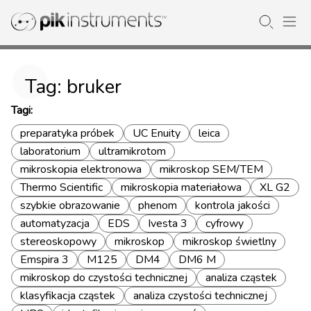
Tag: bruker
Tagi:
preparatyka próbek
UC Enuity
leica
laboratorium
ultramikrotom
mikroskopia elektronowa
mikroskop SEM/TEM
Thermo Scientific
mikroskopia materiałowa
XL G2
szybkie obrazowanie
phenom
kontrola jakości
automatyzacja
EDS
Ivesta 3
cyfrowy
stereoskopowy
mikroskop
mikroskop świetlny
Emspira 3
M125
DM4
DM6 M
mikroskop do czystości technicznej
analiza cząstek
klasyfikacja cząstek
analiza czystości technicznej