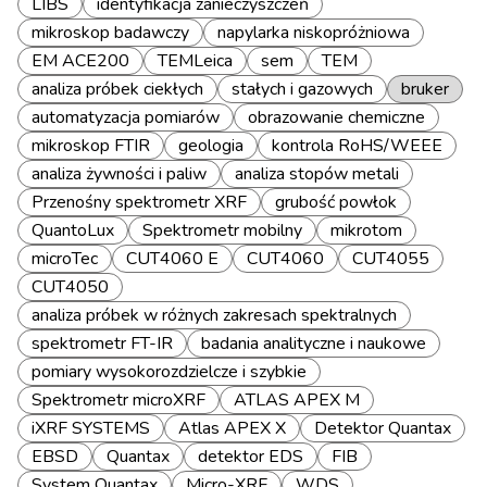
LIBS
identyfikacja zanieczyszczeń
mikroskop badawczy
napylarka niskopróżniowa
EM ACE200
TEMLeica
sem
TEM
analiza próbek ciekłych
stałych i gazowych
bruker
automatyzacja pomiarów
obrazowanie chemiczne
mikroskop FTIR
geologia
kontrola RoHS/WEEE
analiza żywności i paliw
analiza stopów metali
Przenośny spektrometr XRF
grubość powłok
QuantoLux
Spektrometr mobilny
mikrotom
microTec
CUT4060 E
CUT4060
CUT4055
CUT4050
analiza próbek w różnych zakresach spektralnych
spektrometr FT-IR
badania analityczne i naukowe
pomiary wysokorozdzielcze i szybkie
Spektrometr microXRF
ATLAS APEX M
iXRF SYSTEMS
Atlas APEX X
Detektor Quantax
EBSD
Quantax
detektor EDS
FIB
System Quantax
Micro-XRF
WDS