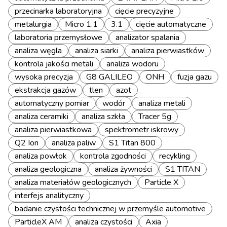
przecinarka laboratoryjna
cięcie precyzyjne
metalurgia
Micro 1.1
3.1
cięcie automatyczne
laboratoria przemysłowe
analizator spalania
analiza węgla
analiza siarki
analiza pierwiastków
kontrola jakości metali
analiza wodoru
wysoka precyzja
G8 GALILEO
ONH
fuzja gazu
ekstrakcja gazów
tlen
azot
automatyczny pomiar
wodór
analiza metali
analiza ceramiki
analiza szkła
Tracer 5g
analiza pierwiastkowa
spektrometr iskrowy
Q2 Ion
analiza paliw
S1 Titan 800
analiza powłok
kontrola zgodności
recykling
analiza geologiczna
analiza żywności
S1 TITAN
analiza materiałów geologicznych
Particle X
interfejs analityczny
badanie czystości technicznej w przemyśle automotive
ParticleX AM
analiza czystości
Axia