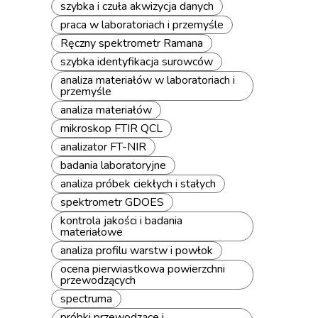
szybka i czuła akwizycja danych
praca w laboratoriach i przemyśle
Ręczny spektrometr Ramana
szybka identyfikacja surowców
analiza materiałów w laboratoriach i
przemyśle
analiza materiałów
mikroskop FTIR QCL
analizator FT-NIR
badania laboratoryjne
analiza próbek ciekłych i stałych
spektrometr GDOES
kontrola jakości i badania
materiałowe
analiza profilu warstw i powłok
ocena pierwiastkowa powierzchni
przewodzących
spectruma
próbki przewodzące i