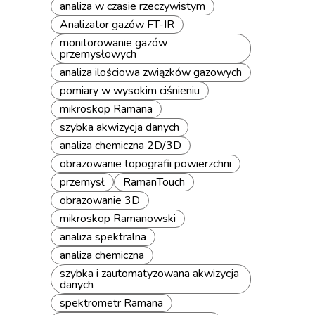
analiza w czasie rzeczywistym
Analizator gazów FT-IR
monitorowanie gazów
przemysłowych
analiza ilościowa związków gazowych
pomiary w wysokim ciśnieniu
mikroskop Ramana
szybka akwizycja danych
analiza chemiczna 2D/3D
obrazowanie topografii powierzchni
przemysł
RamanTouch
obrazowanie 3D
mikroskop Ramanowski
analiza spektralna
analiza chemiczna
szybka i zautomatyzowana akwizycja
danych
spektrometr Ramana