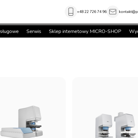
+48 22 726 74 96
kontakt@pi
usługowe
Serwis
Sklep internetowy MICRO-SHOP
Wyd