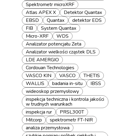
Spektrometr microXRF
Atlas APEX X
Detektor Quantax
EBSD
Quantax
detektor EDS
FIB
System Quantax
Micro-XRF
WDS
Analizator potencjału Zeta
Analizator wielkości cząstek DLS
LDE AMERGIO
Cordouan Technologies
VASCO KIN
VASCO
THETIS
WALLIS
badania in-situ
IBSS
wideoskop przemysłowy
inspekcja techniczna i kontrola jakości
w trudnych warunkach
inspekcja rur
PRSL300T
Mitcorp
spektrometr FT-NIR
analiza przemysłowa
szybkie pomiary próbek ciekłych i