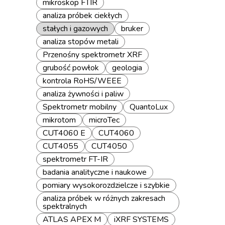
mikroskop FTIR
analiza próbek ciekłych
stałych i gazowych
bruker
analiza stopów metali
Przenośny spektrometr XRF
grubość powłok
geologia
kontrola RoHS/WEEE
analiza żywności i paliw
Spektrometr mobilny
QuantoLux
mikrotom
microTec
CUT4060 E
CUT4060
CUT4055
CUT4050
spektrometr FT-IR
badania analityczne i naukowe
pomiary wysokorozdzielcze i szybkie
analiza próbek w różnych zakresach
spektralnych
ATLAS APEX M
iXRF SYSTEMS