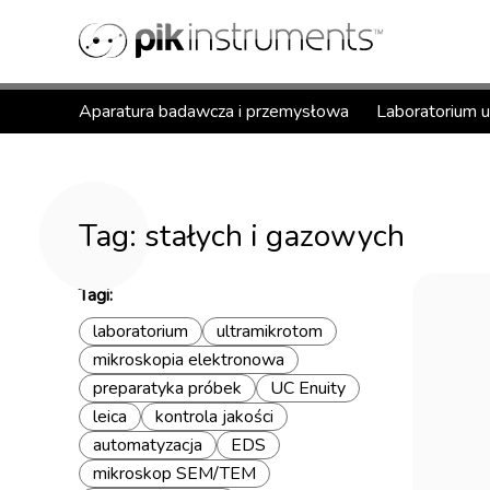
Aparatura badawcza i przemysłowa
Laboratorium 
Tag: stałych i gazowych
Tagi:
laboratorium
ultramikrotom
mikroskopia elektronowa
preparatyka próbek
UC Enuity
leica
kontrola jakości
automatyzacja
EDS
mikroskop SEM/TEM