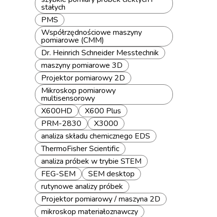
stałych
PMS
Współrzędnościowe maszyny
pomiarowe (CMM)
Dr. Heinrich Schneider Messtechnik
maszyny pomiarowe 3D
Projektor pomiarowy 2D
Mikroskop pomiarowy
multisensorowy
X600HD
X600 Plus
PRM-2830
X3000
analiza składu chemicznego EDS
ThermoFisher Scientific
analiza próbek w trybie STEM
FEG-SEM
SEM desktop
rutynowe analizy próbek
Projektor pomiarowy / maszyna 2D
mikroskop materiałoznawczy