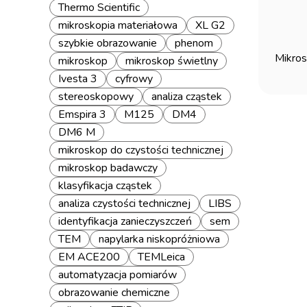
Thermo Scientific
mikroskopia materiałowa
XL G2
szybkie obrazowanie
phenom
Mikro
mikroskop
mikroskop świetlny
Ivesta 3
cyfrowy
stereoskopowy
analiza cząstek
Emspira 3
M125
DM4
DM6 M
mikroskop do czystości technicznej
mikroskop badawczy
klasyfikacja cząstek
analiza czystości technicznej
LIBS
identyfikacja zanieczyszczeń
sem
TEM
napylarka niskopróżniowa
EM ACE200
TEMLeica
automatyzacja pomiarów
obrazowanie chemiczne