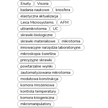
Enuity
Visoria
badania naukowe
kriosfera
elastyczna aktualizacja
Leica Microsystems
AFM
ultramikrotomia
UC
skrawki biologiczne
skrawki materiałowe
mikrotomia
innowacyjne narzędzia laboratoryjne.
mikroskopia świetlna
precyzyjne skrawki
powtarzalne wyniki
zautomatyzowana mikrotomia
modułowa konstrukcja
komora mrożeniowa
kontrola temperatury
komora kriogeniczna
mikromanipulatory