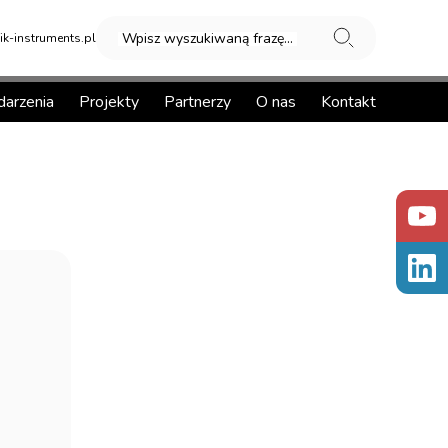
Wpisz wyszukiwaną frazę...
k-instruments.pl
arzenia
Projekty
Partnerzy
O nas
Kontakt