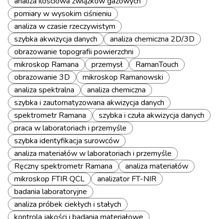
analiza ilościowa związków gazowych
pomiary w wysokim ciśnieniu
analiza w czasie rzeczywistym
szybka akwizycja danych
analiza chemiczna 2D/3D
obrazowanie topografii powierzchni
mikroskop Ramana
przemysł
RamanTouch
obrazowanie 3D
mikroskop Ramanowski
analiza spektralna
analiza chemiczna
szybka i zautomatyzowana akwizycja danych
spektrometr Ramana
szybka i czuła akwizycja danych
praca w laboratoriach i przemyśle
szybka identyfikacja surowców
analiza materiałów w laboratoriach i przemyśle
Ręczny spektrometr Ramana
analiza materiałów
mikroskop FTIR QCL
analizator FT-NIR
badania laboratoryjne
analiza próbek ciekłych i stałych
kontrola jakości i badania materiałowe