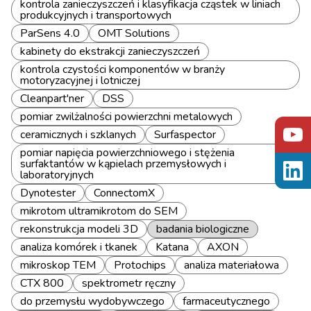
kontrola zanieczyszczeń i klasyfikacja cząstek w liniach
produkcyjnych i transportowych
ParSens 4.0
OMT Solutions
kabinety do ekstrakcji zanieczyszczeń
kontrola czystości komponentów w branży
motoryzacyjnej i lotniczej
Cleanpart'ner
DSS
pomiar zwilżalności powierzchni metalowych
ceramicznych i szklanych
Surfaspector
pomiar napięcia powierzchniowego i stężenia
surfaktantów w kąpielach przemysłowych i
laboratoryjnych
Dynotester
ConnectomX
mikrotom ultramikrotom do SEM
rekonstrukcja modeli 3D
badania biologiczne
analiza komórek i tkanek
Katana
AXON
mikroskop TEM
Protochips
analiza materiałowa
CTX 800
spektrometr ręczny
do przemysłu wydobywczego
farmaceutycznego