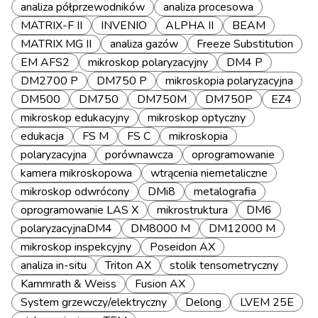
analiza półprzewodników
analiza procesowa
MATRIX-F II
INVENIO
ALPHA II
BEAM
MATRIX MG II
analiza gazów
Freeze Substitution
EM AFS2
mikroskop polaryzacyjny
DM4 P
DM2700 P
DM750 P
mikroskopia polaryzacyjna
DM500
DM750
DM750M
DM750P
EZ4
mikroskop edukacyjny
mikroskop optyczny
edukacja
FS M
FS C
mikroskopia
polaryzacyjna
porównawcza
oprogramowanie
kamera mikroskopowa
wtrącenia niemetaliczne
mikroskop odwrócony
DMi8
metalografia
oprogramowanie LAS X
mikrostruktura
DM6
polaryzacyjnaDM4
DM8000 M
DM12000 M
mikroskop inspekcyjny
Poseidon AX
analiza in-situ
Triton AX
stolik tensometryczny
Kammrath & Weiss
Fusion AX
System grzewczy/elektryczny
Delong
LVEM 25E