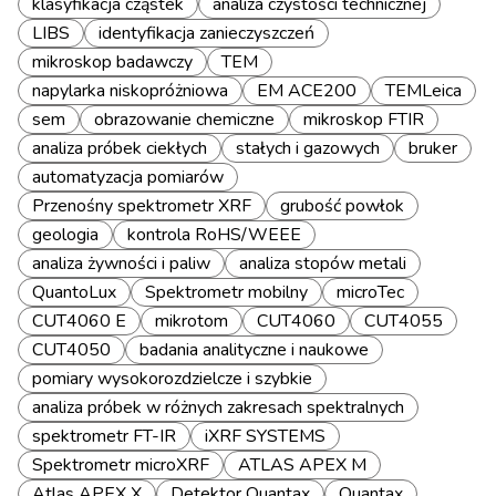
klasyfikacja cząstek
analiza czystości technicznej
LIBS
identyfikacja zanieczyszczeń
mikroskop badawczy
TEM
napylarka niskopróżniowa
EM ACE200
TEMLeica
sem
obrazowanie chemiczne
mikroskop FTIR
analiza próbek ciekłych
stałych i gazowych
bruker
automatyzacja pomiarów
Przenośny spektrometr XRF
grubość powłok
geologia
kontrola RoHS/WEEE
analiza żywności i paliw
analiza stopów metali
QuantoLux
Spektrometr mobilny
microTec
CUT4060 E
mikrotom
CUT4060
CUT4055
CUT4050
badania analityczne i naukowe
pomiary wysokorozdzielcze i szybkie
analiza próbek w różnych zakresach spektralnych
spektrometr FT-IR
iXRF SYSTEMS
Spektrometr microXRF
ATLAS APEX M
Atlas APEX X
Detektor Quantax
Quantax