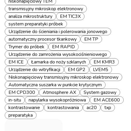
niskonapięciowy TEM
transmisyjny mikroskop elektronowy
analiza mikrostruktury
EM TIC3X
system preparatyki próbek
Urządzenie do ścieniania i polerowania jonowego
automatyczny procesor tkankowy
EM TP
Trymer do próbek
EM RAPID
Urządzenie do zamrożenia wysokociśnieniowego
EM ICE
Łamarka do noży szklanych
EM KMR3
Urządzenie do witryfikacji
EM GP2
LVEM5
Niskonapięciowy transmisyjny mikroskop elektronowy
Automatyczna suszarka w punkcie krytycznym
EM CPD300
Atmosphere AX
System gazowy
in-situ
napylarka wysokopróżniowa
EM ACE600
kontrastowanie
kontrastowania
ac20
txp
preparatyka