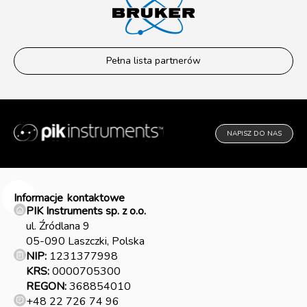
Pełna lista partnerów
NAPISZ DO NAS
Informacje
kontaktowe
PIK Instruments sp. z o.o.
ul. Źródlana 9
05-090 Laszczki, Polska
NIP:
1231377998
KRS:
0000705300
REGON:
368854010
+48 22 726 74 96