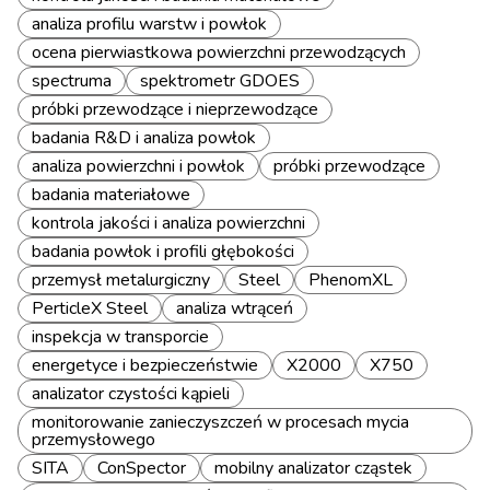
analiza profilu warstw i powłok
ocena pierwiastkowa powierzchni przewodzących
spectruma
spektrometr GDOES
próbki przewodzące i nieprzewodzące
badania R&D i analiza powłok
analiza powierzchni i powłok
próbki przewodzące
badania materiałowe
kontrola jakości i analiza powierzchni
badania powłok i profili głębokości
przemysł metalurgiczny
Steel
PhenomXL
PerticleX Steel
analiza wtrąceń
inspekcja w transporcie
energetyce i bezpieczeństwie
X2000
X750
analizator czystości kąpieli
monitorowanie zanieczyszczeń w procesach mycia
przemysłowego
SITA
ConSpector
mobilny analizator cząstek