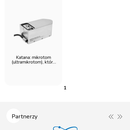
Katana: mikrotom
(ultramikrotom), który
przekształca
standardowy
mikroskop SEM w
Volume SEM -
ConnectomX
1
Partnerzy