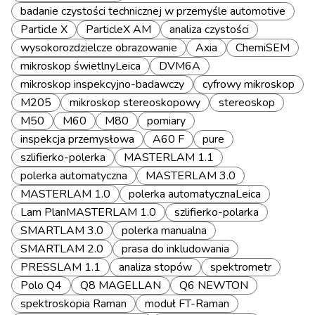
badanie czystości technicznej w przemyśle automotive
Particle X
ParticleX AM
analiza czystości
wysokorozdzielcze obrazowanie
Axia
ChemiSEM
mikroskop świetlnyLeica
DVM6A
mikroskop inspekcyjno-badawczy
cyfrowy mikroskop
M205
mikroskop stereoskopowy
stereoskop
M50
M60
M80
pomiary
inspekcja przemysłowa
A60 F
pure
szlifierko-polerka
MASTERLAM 1.1
polerka automatyczna
MASTERLAM 3.0
MASTERLAM 1.0
polerka automatycznaLeica
Lam PlanMASTERLAM 1.0
szlifierko-polarka
SMARTLAM 3.0
polerka manualna
SMARTLAM 2.0
prasa do inkludowania
PRESSLAM 1.1
analiza stopów
spektrometr
Polo Q4
Q8 MAGELLAN
Q6 NEWTON
spektroskopia Raman
moduł FT-Raman