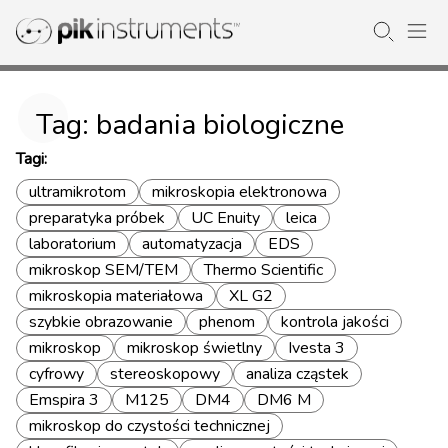
Tag: badania biologiczne
Tagi:
ultramikrotom
mikroskopia elektronowa
preparatyka próbek
UC Enuity
leica
laboratorium
automatyzacja
EDS
mikroskop SEM/TEM
Thermo Scientific
mikroskopia materiałowa
XL G2
szybkie obrazowanie
phenom
kontrola jakości
mikroskop
mikroskop świetlny
Ivesta 3
cyfrowy
stereoskopowy
analiza cząstek
Emspira 3
M125
DM4
DM6 M
mikroskop do czystości technicznej