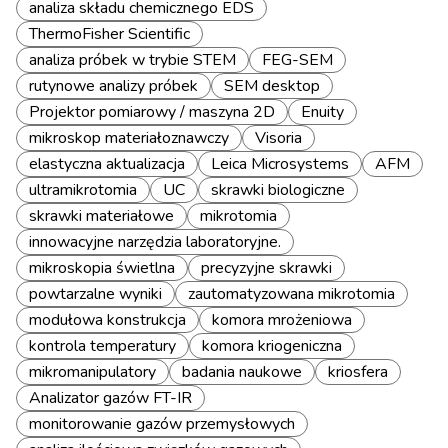
analiza składu chemicznego EDS
ThermoFisher Scientific
analiza próbek w trybie STEM
FEG-SEM
rutynowe analizy próbek
SEM desktop
Projektor pomiarowy / maszyna 2D
Enuity
mikroskop materiałoznawczy
Visoria
elastyczna aktualizacja
Leica Microsystems
AFM
ultramikrotomia
UC
skrawki biologiczne
skrawki materiałowe
mikrotomia
innowacyjne narzędzia laboratoryjne.
mikroskopia świetlna
precyzyjne skrawki
powtarzalne wyniki
zautomatyzowana mikrotomia
modułowa konstrukcja
komora mrożeniowa
kontrola temperatury
komora kriogeniczna
mikromanipulatory
badania naukowe
kriosfera
Analizator gazów FT-IR
monitorowanie gazów przemysłowych