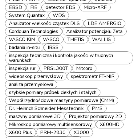
EBSD
FIB
detektor EDS
Micro-XRF
System Quantax
WDS
Analizator wielkości cząstek DLS
LDE AMERGIO
Cordouan Technologies
Analizator potencjału Zeta
VASCO KIN
VASCO
THETIS
WALLIS
badania in-situ
IBSS
inspekcja techniczna i kontrola jakości w trudnych
warunkach
inspekcja rur
PRSL300T
Mitcorp
wideoskop przemysłowy
spektrometr FT-NIR
analiza przemysłowa
szybkie pomiary próbek ciekłych i stałych
Współrzędnościowe maszyny pomiarowe (CMM)
Dr. Heinrich Schneider Messtechnik
PMS
maszyny pomiarowe 3D
Projektor pomiarowy 2D
Mikroskop pomiarowy multisensorowy
X600HD
X600 Plus
PRM-2830
X3000