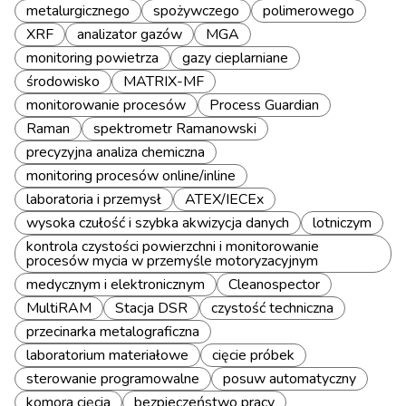
metalurgicznego
spożywczego
polimerowego
XRF
analizator gazów
MGA
monitoring powietrza
gazy cieplarniane
środowisko
MATRIX-MF
monitorowanie procesów
Process Guardian
Raman
spektrometr Ramanowski
precyzyjna analiza chemiczna
monitoring procesów online/inline
laboratoria i przemysł
ATEX/IECEx
wysoka czułość i szybka akwizycja danych
lotniczym
kontrola czystości powierzchni i monitorowanie
procesów mycia w przemyśle motoryzacyjnym
medycznym i elektronicznym
Cleanospector
MultiRAM
Stacja DSR
czystość techniczna
przecinarka metalograficzna
laboratorium materiałowe
cięcie próbek
sterowanie programowalne
posuw automatyczny
komora cięcia
bezpieczeństwo pracy