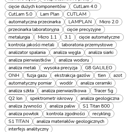
cięcie dużych komponentów
CutLam 4.0
CutLam 5.0
Lam Plan
CUTLAM
automatyczna przecinarka
LAMPLAN
Micro 2.0
przecinarka laboratoryjna
cięcie precyzyjne
metalurgia
Micro 1.1
3.1
cięcie automatyczne
kontrola jakości metali
laboratoria przemysłowe
analizator spalania
analiza węgla
analiza siarki
analiza pierwiastków
analiza wodoru
analiza metali
wysoka precyzja
G8 GALILEO
ONH
fuzja gazu
ekstrakcja gazów
tlen
azot
automatyczny pomiar
wodór
analiza ceramiki
analiza szkła
analiza pierwiastkowa
Tracer 5g
Q2 Ion
spektrometr iskrowy
analiza geologiczna
analiza żywności
analiza paliw
S1 Titan 800
analiza powłok
kontrola zgodności
recykling
S1 TITAN
analiza materiałów geologicznych
interfejs analityczny