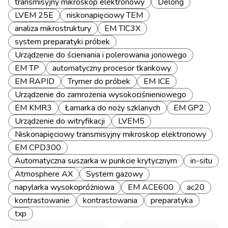
transmisyjny mikroskop elektronowy
Delong
LVEM 25E
niskonapięciowy TEM
analiza mikrostruktury
EM TIC3X
system preparatyki próbek
Urządzenie do ścieniania i polerowania jonowego
EM TP
automatyczny procesor tkankowy
EM RAPID
Trymer do próbek
EM ICE
Urządzenie do zamrożenia wysokociśnieniowego
EM KMR3
Łamarka do noży szklanych
EM GP2
Urządzenie do witryfikacji
LVEM5
Niskonapięciowy transmisyjny mikroskop elektronowy
EM CPD300
Automatyczna suszarka w punkcie krytycznym
in-situ
Atmosphere AX
System gazowy
napylarka wysokopróżniowa
EM ACE600
ac20
kontrastowanie
kontrastowania
preparatyka
txp