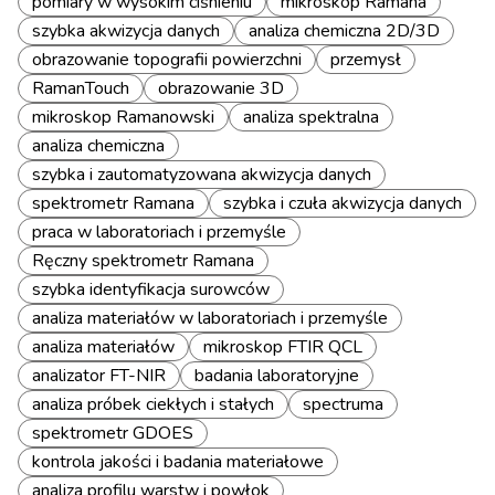
pomiary w wysokim ciśnieniu
mikroskop Ramana
szybka akwizycja danych
analiza chemiczna 2D/3D
obrazowanie topografii powierzchni
przemysł
RamanTouch
obrazowanie 3D
mikroskop Ramanowski
analiza spektralna
analiza chemiczna
szybka i zautomatyzowana akwizycja danych
spektrometr Ramana
szybka i czuła akwizycja danych
praca w laboratoriach i przemyśle
Ręczny spektrometr Ramana
szybka identyfikacja surowców
analiza materiałów w laboratoriach i przemyśle
analiza materiałów
mikroskop FTIR QCL
analizator FT-NIR
badania laboratoryjne
analiza próbek ciekłych i stałych
spectruma
spektrometr GDOES
kontrola jakości i badania materiałowe
analiza profilu warstw i powłok