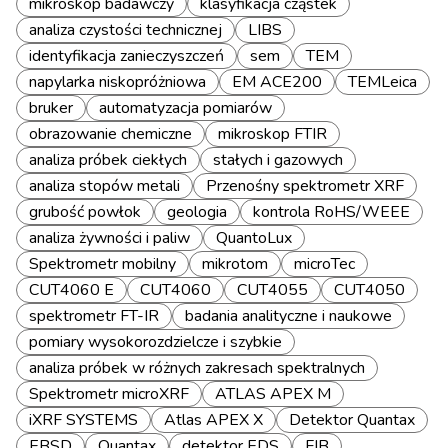
mikroskop badawczy
klasyfikacja cząstek
analiza czystości technicznej
LIBS
identyfikacja zanieczyszczeń
sem
TEM
napylarka niskopróżniowa
EM ACE200
TEMLeica
bruker
automatyzacja pomiarów
obrazowanie chemiczne
mikroskop FTIR
analiza próbek ciekłych
stałych i gazowych
analiza stopów metali
Przenośny spektrometr XRF
grubość powłok
geologia
kontrola RoHS/WEEE
analiza żywności i paliw
QuantoLux
Spektrometr mobilny
mikrotom
microTec
CUT4060 E
CUT4060
CUT4055
CUT4050
spektrometr FT-IR
badania analityczne i naukowe
pomiary wysokorozdzielcze i szybkie
analiza próbek w różnych zakresach spektralnych
Spektrometr microXRF
ATLAS APEX M
iXRF SYSTEMS
Atlas APEX X
Detektor Quantax
EBSD
Quantax
detektor EDS
FIB