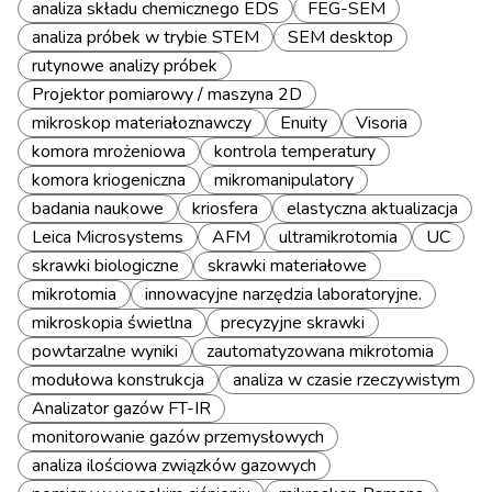
analiza składu chemicznego EDS
FEG-SEM
analiza próbek w trybie STEM
SEM desktop
rutynowe analizy próbek
Projektor pomiarowy / maszyna 2D
mikroskop materiałoznawczy
Enuity
Visoria
komora mrożeniowa
kontrola temperatury
komora kriogeniczna
mikromanipulatory
badania naukowe
kriosfera
elastyczna aktualizacja
Leica Microsystems
AFM
ultramikrotomia
UC
skrawki biologiczne
skrawki materiałowe
mikrotomia
innowacyjne narzędzia laboratoryjne.
mikroskopia świetlna
precyzyjne skrawki
powtarzalne wyniki
zautomatyzowana mikrotomia
modułowa konstrukcja
analiza w czasie rzeczywistym
Analizator gazów FT-IR
monitorowanie gazów przemysłowych
analiza ilościowa związków gazowych