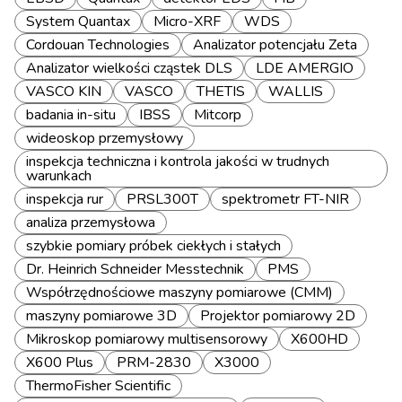
System Quantax
Micro-XRF
WDS
Cordouan Technologies
Analizator potencjału Zeta
Analizator wielkości cząstek DLS
LDE AMERGIO
VASCO KIN
VASCO
THETIS
WALLIS
badania in-situ
IBSS
Mitcorp
wideoskop przemysłowy
inspekcja techniczna i kontrola jakości w trudnych
warunkach
inspekcja rur
PRSL300T
spektrometr FT-NIR
analiza przemysłowa
szybkie pomiary próbek ciekłych i stałych
Dr. Heinrich Schneider Messtechnik
PMS
Współrzędnościowe maszyny pomiarowe (CMM)
maszyny pomiarowe 3D
Projektor pomiarowy 2D
Mikroskop pomiarowy multisensorowy
X600HD
X600 Plus
PRM-2830
X3000
ThermoFisher Scientific