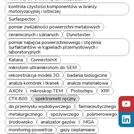
kontrola czystości komponentów w branży
motoryzacyjnej i lotniczej
Surfaspector
pomiar zwilżalności powierzchni metalowych
ceramicznych i szklanych
Dynotester
pomiar napięcia powierzchniowego i stężenia
surfaktantów w kąpielach przemysłowych i
laboratoryjnych
Katana
ConnectomX
mikrotom ultramikrotom do SEM
rekonstrukcja modeli 3D
badania biologiczne
analiza komórek i tkanek
analiza materiałowa
AXON
mikroskop TEM
Protochips
XRF
CTX 800
spektrometr ręczny
do przemysłu wydobywczego
farmaceutycznego
metalurgicznego
spożywczego
polimerowego
środowisko
analizator gazów
MGA
monitoring powietrza
gazy cieplarniane