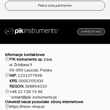
Pełna lista partnerów
NAPISZ DO NAS
Informacje
kontaktowe
PIK Instruments sp. z o.o.
ul. Źródlana 9
05-090 Laszczki, Polska
NIP:
1231377998
KRS:
0000705300
REGON:
368854010
+48 22 726 74 96
kontakt@pik-instruments.pl
Odwiedź nasze pozostałe
strony internetowe
https://micro-shop.pl