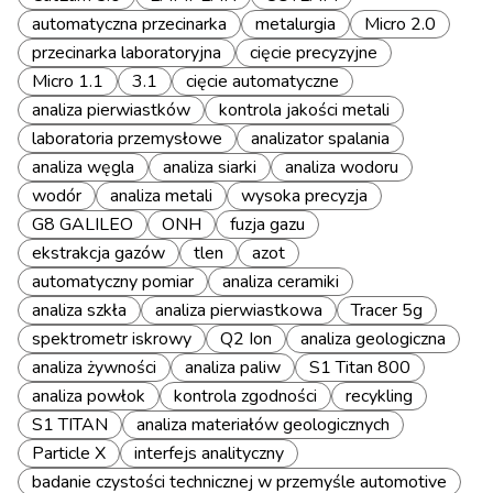
automatyczna przecinarka
metalurgia
Micro 2.0
przecinarka laboratoryjna
cięcie precyzyjne
Micro 1.1
3.1
cięcie automatyczne
analiza pierwiastków
kontrola jakości metali
laboratoria przemysłowe
analizator spalania
analiza węgla
analiza siarki
analiza wodoru
wodór
analiza metali
wysoka precyzja
G8 GALILEO
ONH
fuzja gazu
ekstrakcja gazów
tlen
azot
automatyczny pomiar
analiza ceramiki
analiza szkła
analiza pierwiastkowa
Tracer 5g
spektrometr iskrowy
Q2 Ion
analiza geologiczna
analiza żywności
analiza paliw
S1 Titan 800
analiza powłok
kontrola zgodności
recykling
S1 TITAN
analiza materiałów geologicznych
Particle X
interfejs analityczny
badanie czystości technicznej w przemyśle automotive