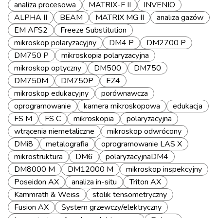
analiza procesowa
MATRIX-F II
INVENIO
ALPHA II
BEAM
MATRIX MG II
analiza gazów
EM AFS2
Freeze Substitution
mikroskop polaryzacyjny
DM4 P
DM2700 P
DM750 P
mikroskopia polaryzacyjna
mikroskop optyczny
DM500
DM750
DM750M
DM750P
EZ4
mikroskop edukacyjny
porównawcza
oprogramowanie
kamera mikroskopowa
edukacja
FS M
FS C
mikroskopia
polaryzacyjna
wtrącenia niemetaliczne
mikroskop odwrócony
DMi8
metalografia
oprogramowanie LAS X
mikrostruktura
DM6
polaryzacyjnaDM4
DM8000 M
DM12000 M
mikroskop inspekcyjny
Poseidon AX
analiza in-situ
Triton AX
Kammrath & Weiss
stolik tensometryczny
Fusion AX
System grzewczy/elektryczny