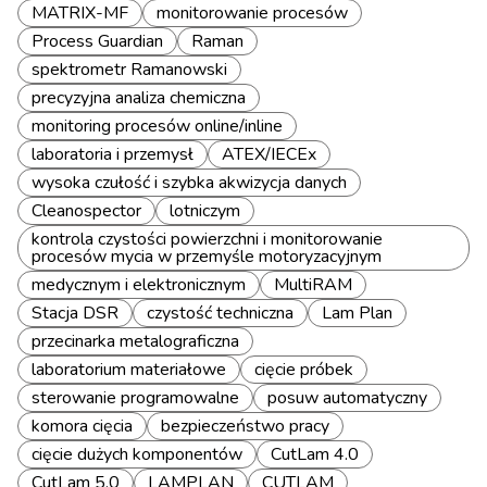
MATRIX-MF
monitorowanie procesów
Process Guardian
Raman
spektrometr Ramanowski
precyzyjna analiza chemiczna
monitoring procesów online/inline
laboratoria i przemysł
ATEX/IECEx
wysoka czułość i szybka akwizycja danych
Cleanospector
lotniczym
kontrola czystości powierzchni i monitorowanie
procesów mycia w przemyśle motoryzacyjnym
medycznym i elektronicznym
MultiRAM
Stacja DSR
czystość techniczna
Lam Plan
przecinarka metalograficzna
laboratorium materiałowe
cięcie próbek
sterowanie programowalne
posuw automatyczny
komora cięcia
bezpieczeństwo pracy
cięcie dużych komponentów
CutLam 4.0
CutLam 5.0
LAMPLAN
CUTLAM