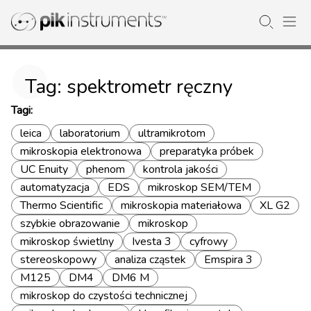
Tag: spektrometr ręczny
Tagi:
leica
laboratorium
ultramikrotom
mikroskopia elektronowa
preparatyka próbek
UC Enuity
phenom
kontrola jakości
automatyzacja
EDS
mikroskop SEM/TEM
Thermo Scientific
mikroskopia materiałowa
XL G2
szybkie obrazowanie
mikroskop
mikroskop świetlny
Ivesta 3
cyfrowy
stereoskopowy
analiza cząstek
Emspira 3
M125
DM4
DM6 M
mikroskop do czystości technicznej