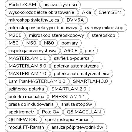
ParticleX AM
analiza czystości
wysokorozdzielcze obrazowanie
Axia
ChemiSEM
mikroskop świetlnyLeica
DVM6A
mikroskop inspekcyjno-badawczy
cyfrowy mikroskop
M205
mikroskop stereoskopowy
stereoskop
M50
M60
M80
pomiary
inspekcja przemysłowa
A60 F
pure
MASTERLAM 1.1
szlifierko-polerka
MASTERLAM 3.0
polerka automatyczna
MASTERLAM 1.0
polerka automatycznaLeica
Lam PlanMASTERLAM 1.0
SMARTLAM 3.0
szlifierko-polarka
SMARTLAM 2.0
polerka manualna
PRESSLAM 1.1
prasa do inkludowania
analiza stopów
spektrometr
Polo Q4
Q8 MAGELLAN
Q6 NEWTON
spektroskopia Raman
moduł FT-Raman
analiza półprzewodników