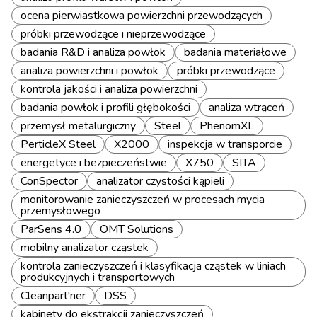
ocena pierwiastkowa powierzchni przewodzących
próbki przewodzące i nieprzewodzące
badania R&D i analiza powłok
badania materiałowe
analiza powierzchni i powłok
próbki przewodzące
kontrola jakości i analiza powierzchni
badania powłok i profili głębokości
analiza wtrąceń
przemysł metalurgiczny
Steel
PhenomXL
PerticleX Steel
X2000
inspekcja w transporcie
energetyce i bezpieczeństwie
X750
SITA
ConSpector
analizator czystości kąpieli
monitorowanie zanieczyszczeń w procesach mycia
przemysłowego
ParSens 4.0
OMT Solutions
mobilny analizator cząstek
kontrola zanieczyszczeń i klasyfikacja cząstek w liniach
produkcyjnych i transportowych
Cleanpart'ner
DSS
kabinety do ekstrakcji zanieczyszczeń