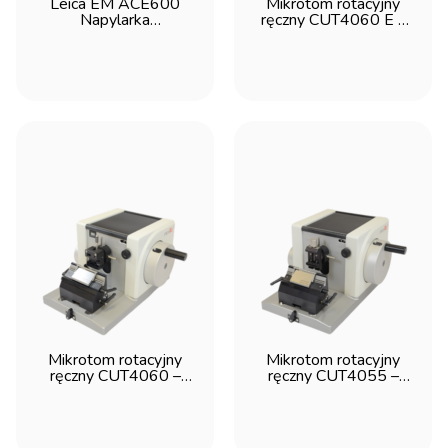
Leica EM ACE600
Mikrotom rotacyjny
Napylarka
ręczny CUT4060 E –
ThermoFisher Scientific
mikroskop SEM/TEM
wysokopróżniowa
microTec
analiza składu chemicznego EDS
FEG-SEM
analiza próbek w trybie STEM
SEM desktop
rutynowe analizy próbek
Projektor pomiarowy / maszyna 2D
leica
mikroskop materiałoznawczy
Visoria
analiza w czasie rzeczywistym
Analizator gazów FT-IR
monitorowanie gazów przemysłowych
analiza ilościowa związków gazowych
pomiary w wysokim ciśnieniu
mikroskop Ramana
szybka akwizycja danych
analiza chemiczna 2D/3D
obrazowanie topografii powierzchni
przemysł
Mikrotom rotacyjny
Mikrotom rotacyjny
RamanTouch
obrazowanie 3D
ręczny CUT4060 –
ręczny CUT4055 –
mikroskop Ramanowski
analiza spektralna
microTec
microTec
analiza chemiczna
badania naukowe
szybka i zautomatyzowana akwizycja danych