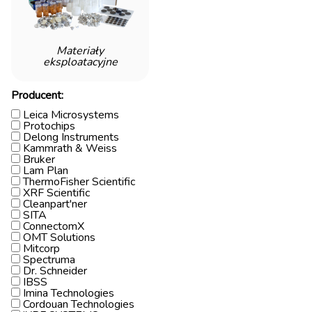
Materiały
eksploatacyjne
Producent:
Leica Microsystems
Protochips
Delong Instruments
Kammrath & Weiss
Bruker
Lam Plan
ThermoFisher Scientific
XRF Scientific
Cleanpart'ner
SITA
ConnectomX
OMT Solutions
Mitcorp
Spectruma
Dr. Schneider
IBSS
Imina Technologies
Cordouan Technologies