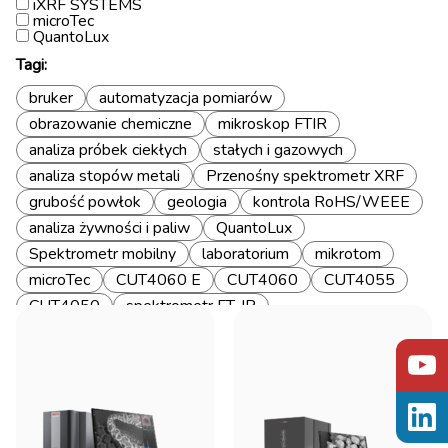
iXRF SYSTEMS
microTec
QuantoLux
Tagi:
bruker
automatyzacja pomiarów
obrazowanie chemiczne
mikroskop FTIR
analiza próbek ciekłych
stałych i gazowych
analiza stopów metali
Przenośny spektrometr XRF
grubość powłok
geologia
kontrola RoHS/WEEE
analiza żywności i paliw
QuantoLux
Spektrometr mobilny
laboratorium
mikrotom
microTec
CUT4060 E
CUT4060
CUT4055
CUT4050
spektrometr FT-IR
badania analityczne i naukowe
pomiary wysokorozdzielcze i szybkie
analiza próbek w różnych zakresach spektralnych
Spektrometr microXRF
ATLAS APEX M
iXRF SYSTEMS
Atlas APEX X
EDS