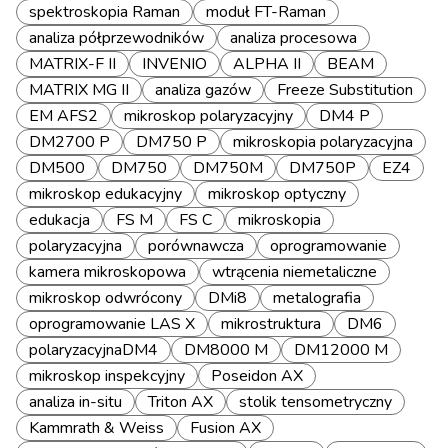
spektroskopia Raman
moduł FT-Raman
analiza półprzewodników
analiza procesowa
MATRIX-F II
INVENIO
ALPHA II
BEAM
MATRIX MG II
analiza gazów
Freeze Substitution
EM AFS2
mikroskop polaryzacyjny
DM4 P
DM2700 P
DM750 P
mikroskopia polaryzacyjna
DM500
DM750
DM750M
DM750P
EZ4
mikroskop edukacyjny
mikroskop optyczny
edukacja
FS M
FS C
mikroskopia
polaryzacyjna
porównawcza
oprogramowanie
kamera mikroskopowa
wtrącenia niemetaliczne
mikroskop odwrócony
DMi8
metalografia
oprogramowanie LAS X
mikrostruktura
DM6
polaryzacyjnaDM4
DM8000 M
DM12000 M
mikroskop inspekcyjny
Poseidon AX
analiza in-situ
Triton AX
stolik tensometryczny
Kammrath & Weiss
Fusion AX