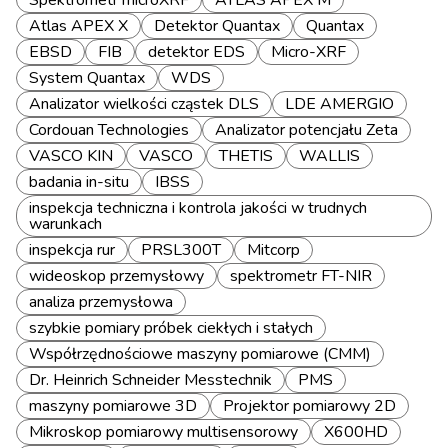
Spektrometr microXRF
ATLAS APEX M
Atlas APEX X
Detektor Quantax
Quantax
EBSD
FIB
detektor EDS
Micro-XRF
System Quantax
WDS
Analizator wielkości cząstek DLS
LDE AMERGIO
Cordouan Technologies
Analizator potencjału Zeta
VASCO KIN
VASCO
THETIS
WALLIS
badania in-situ
IBSS
inspekcja techniczna i kontrola jakości w trudnych
warunkach
inspekcja rur
PRSL300T
Mitcorp
wideoskop przemysłowy
spektrometr FT-NIR
analiza przemysłowa
szybkie pomiary próbek ciekłych i stałych
Współrzędnościowe maszyny pomiarowe (CMM)
Dr. Heinrich Schneider Messtechnik
PMS
maszyny pomiarowe 3D
Projektor pomiarowy 2D
Mikroskop pomiarowy multisensorowy
X600HD