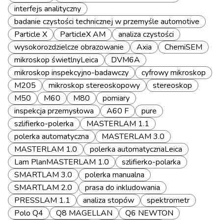
interfejs analityczny
badanie czystości technicznej w przemyśle automotive
Particle X
ParticleX AM
analiza czystości
wysokorozdzielcze obrazowanie
Axia
ChemiSEM
mikroskop świetlnyLeica
DVM6A
mikroskop inspekcyjno-badawczy
cyfrowy mikroskop
M205
mikroskop stereoskopowy
stereoskop
M50
M60
M80
pomiary
inspekcja przemysłowa
A60 F
pure
szlifierko-polerka
MASTERLAM 1.1
polerka automatyczna
MASTERLAM 3.0
MASTERLAM 1.0
polerka automatycznaLeica
Lam PlanMASTERLAM 1.0
szlifierko-polarka
SMARTLAM 3.0
polerka manualna
SMARTLAM 2.0
prasa do inkludowania
PRESSLAM 1.1
analiza stopów
spektrometr
Polo Q4
Q8 MAGELLAN
Q6 NEWTON