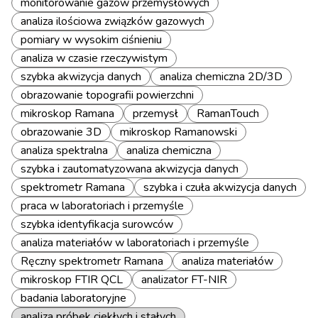
monitorowanie gazów przemysłowych
analiza ilościowa związków gazowych
pomiary w wysokim ciśnieniu
analiza w czasie rzeczywistym
szybka akwizycja danych
analiza chemiczna 2D/3D
obrazowanie topografii powierzchni
mikroskop Ramana
przemysł
RamanTouch
obrazowanie 3D
mikroskop Ramanowski
analiza spektralna
analiza chemiczna
szybka i zautomatyzowana akwizycja danych
spektrometr Ramana
szybka i czuła akwizycja danych
praca w laboratoriach i przemyśle
szybka identyfikacja surowców
analiza materiałów w laboratoriach i przemyśle
Ręczny spektrometr Ramana
analiza materiałów
mikroskop FTIR QCL
analizator FT-NIR
badania laboratoryjne
analiza próbek ciekłych i stałych