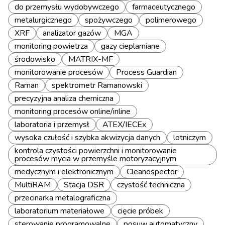
do przemysłu wydobywczego
farmaceutycznego
metalurgicznego
spożywczego
polimerowego
XRF
analizator gazów
MGA
monitoring powietrza
gazy cieplarniane
środowisko
MATRIX-MF
monitorowanie procesów
Process Guardian
Raman
spektrometr Ramanowski
precyzyjna analiza chemiczna
monitoring procesów online/inline
laboratoria i przemysł
ATEX/IECEx
wysoka czułość i szybka akwizycja danych
lotniczym
kontrola czystości powierzchni i monitorowanie
procesów mycia w przemyśle motoryzacyjnym
medycznym i elektronicznym
Cleanospector
MultiRAM
Stacja DSR
czystość techniczna
przecinarka metalograficzna
laboratorium materiałowe
cięcie próbek
sterowanie programowalne
posuw automatyczny