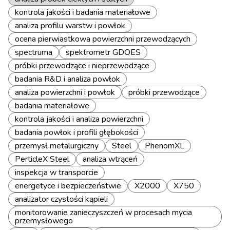
kontrola jakości i badania materiałowe
analiza profilu warstw i powłok
ocena pierwiastkowa powierzchni przewodzących
spectruma
spektrometr GDOES
próbki przewodzące i nieprzewodzące
badania R&D i analiza powłok
analiza powierzchni i powłok
próbki przewodzące
badania materiałowe
kontrola jakości i analiza powierzchni
badania powłok i profili głębokości
przemysł metalurgiczny
Steel
PhenomXL
PerticleX Steel
analiza wtrąceń
inspekcja w transporcie
energetyce i bezpieczeństwie
X2000
X750
analizator czystości kąpieli
monitorowanie zanieczyszczeń w procesach mycia
przemysłowego