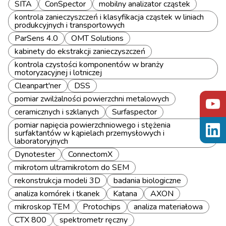
SITA
ConSpector
mobilny analizator cząstek
kontrola zanieczyszczeń i klasyfikacja cząstek w liniach
produkcyjnych i transportowych
ParSens 4.0
OMT Solutions
kabinety do ekstrakcji zanieczyszczeń
kontrola czystości komponentów w branży
motoryzacyjnej i lotniczej
Cleanpart'ner
DSS
pomiar zwilżalności powierzchni metalowych
ceramicznych i szklanych
Surfaspector
pomiar napięcia powierzchniowego i stężenia
surfaktantów w kąpielach przemysłowych i
laboratoryjnych
Dynotester
ConnectomX
mikrotom ultramikrotom do SEM
rekonstrukcja modeli 3D
badania biologiczne
analiza komórek i tkanek
Katana
AXON
mikroskop TEM
Protochips
analiza materiałowa
CTX 800
spektrometr ręczny