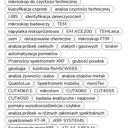
mikroskop do czystości technicznej
klasyfikacja cząstek
analiza czystości technicznej
LIBS
identyfikacja zanieczyszczeń
mikroskop badawczy
TEM
napylarka niskopróżniowa
EM ACE200
TEMLeica
sem
obrazowanie chemiczne
mikroskop FTIR
analiza próbek ciekłych
stałych i gazowych
bruker
automatyzacja pomiarów
Przenośny spektrometr XRF
grubość powłok
geologia
kontrola RoHS/WEEE
analiza żywności i paliw
analiza stopów metali
QuantoLux
Spektrometr mobilny
microTec
CUT4060 E
mikrotom
CUT4060
CUT4055
CUT4050
badania analityczne i naukowe
pomiary wysokorozdzielcze i szybkie
analiza próbek w różnych zakresach spektralnych
spektrometr FT-IR
iXRF SYSTEMS