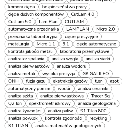
komora cięcia
bezpieczeństwo pracy
cięcie dużych komponentów
CutLam 4.0
CutLam 5.0
Lam Plan
CUTLAM
automatyczna przecinarka
LAMPLAN
Micro 2.0
przecinarka laboratoryjna
cięcie precyzyjne
metalurgia
Micro 1.1
3.1
cięcie automatyczne
kontrola jakości metali
laboratoria przemysłowe
analizator spalania
analiza węgla
analiza siarki
analiza pierwiastków
analiza wodoru
analiza metali
wysoka precyzja
G8 GALILEO
ONH
fuzja gazu
ekstrakcja gazów
tlen
azot
automatyczny pomiar
wodór
analiza ceramiki
analiza szkła
analiza pierwiastkowa
Tracer 5g
Q2 Ion
spektrometr iskrowy
analiza geologiczna
analiza żywności
analiza paliw
S1 Titan 800
analiza powłok
kontrola zgodności
recykling
S1 TITAN
analiza materiałów geologicznych