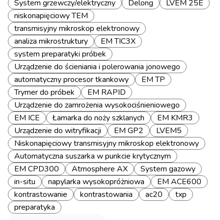
System grzewczy/elektryczny
Delong
LVEM 25E
niskonapięciowy TEM
transmisyjny mikroskop elektronowy
analiza mikrostruktury
EM TIC3X
system preparatyki próbek
Urządzenie do ścieniania i polerowania jonowego
automatyczny procesor tkankowy
EM TP
Trymer do próbek
EM RAPID
Urządzenie do zamrożenia wysokociśnieniowego
EM ICE
Łamarka do noży szklanych
EM KMR3
Urządzenie do witryfikacji
EM GP2
LVEM5
Niskonapięciowy transmisyjny mikroskop elektronowy
Automatyczna suszarka w punkcie krytycznym
EM CPD300
Atmosphere AX
System gazowy
in-situ
napylarka wysokopróżniowa
EM ACE600
kontrastowanie
kontrastowania
ac20
txp
preparatyka