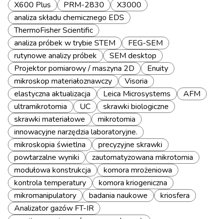
X600 Plus
PRM-2830
X3000
analiza składu chemicznego EDS
ThermoFisher Scientific
analiza próbek w trybie STEM
FEG-SEM
rutynowe analizy próbek
SEM desktop
Projektor pomiarowy / maszyna 2D
Enuity
mikroskop materiałoznawczy
Visoria
elastyczna aktualizacja
Leica Microsystems
AFM
ultramikrotomia
UC
skrawki biologiczne
skrawki materiałowe
mikrotomia
innowacyjne narzędzia laboratoryjne.
mikroskopia świetlna
precyzyjne skrawki
powtarzalne wyniki
zautomatyzowana mikrotomia
modułowa konstrukcja
komora mrożeniowa
kontrola temperatury
komora kriogeniczna
mikromanipulatory
badania naukowe
kriosfera
Analizator gazów FT-IR