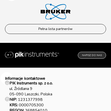
Pełna lista partnerów
NAPISZ DO NAS
Informacje
kontaktowe
PIK Instruments sp. z o.o.
ul. Źródlana 9
05-090 Laszczki, Polska
NIP:
1231377998
KRS:
0000705300
REGON:
368854010