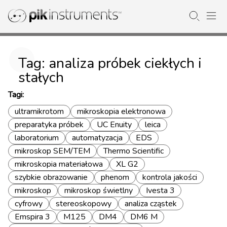
Tag: analiza próbek ciekłych i
stałych
Tagi:
ultramikrotom
mikroskopia elektronowa
preparatyka próbek
UC Enuity
leica
laboratorium
automatyzacja
EDS
mikroskop SEM/TEM
Thermo Scientific
mikroskopia materiałowa
XL G2
szybkie obrazowanie
phenom
kontrola jakości
mikroskop
mikroskop świetlny
Ivesta 3
cyfrowy
stereoskopowy
analiza cząstek
Emspira 3
M125
DM4
DM6 M