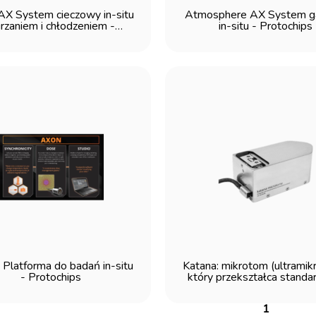
 AX System cieczowy in-situ
Atmosphere AX System 
grzaniem i chłodzeniem -
in-situ - Protochips
Protochips
latforma do badań in-situ
Katana: mikrotom (ultramik
- Protochips
który przekształca stand
mikroskop SEM w Volume
ConnectomX
1