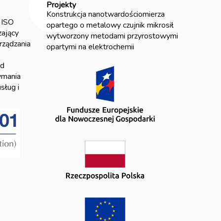
Projekty
Konstrukcja nanotwardościomierza
 ISO
opartego o metalowy czujnik mikrosił
ający
wytworzony metodami przyrostowymi
rządzania
opartymi na elektrochemii
ód
ymania
sług i