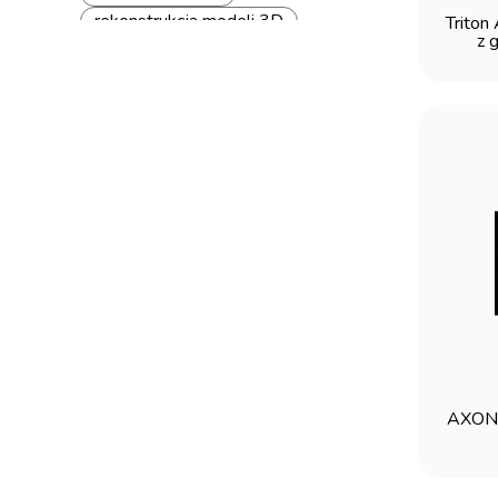
rekonstrukcja modeli 3D
Triton
z 
Protochips
analiza materiałowa
AXON
mikroskop TEM
TEM
Poseidon AX
analiza in-situ
Triton AX
Kammrath & Weiss
stolik tensometryczny
Fusion AX
System grzewczy/elektryczny
in-situ
Atmosphere AX
System gazowy
AXON P