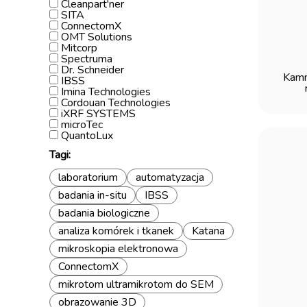
Cleanpart'ner
SITA
ConnectomX
OMT Solutions
Mitcorp
Spectruma
Dr. Schneider
Kamm
IBSS
Imina Technologies
Cordouan Technologies
iXRF SYSTEMS
microTec
QuantoLux
Tagi:
laboratorium
automatyzacja
badania in-situ
IBSS
badania biologiczne
analiza komórek i tkanek
Katana
mikroskopia elektronowa
ConnectomX
mikrotom ultramikrotom do SEM
obrazowanie 3D