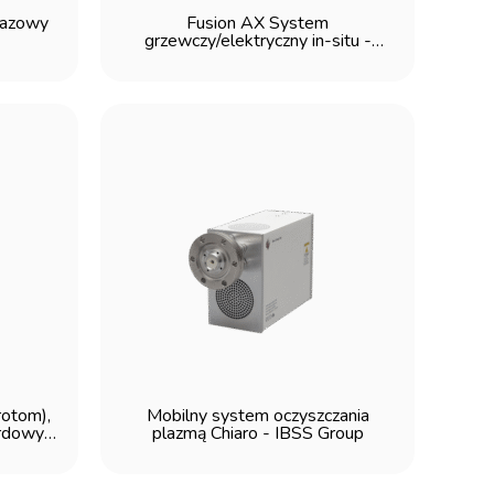
gazowy
Fusion AX System
grzewczy/elektryczny in-situ -
Protochips
rotom),
Mobilny system oczyszczania
ardowy
plazmą Chiaro - IBSS Group
 SEM -