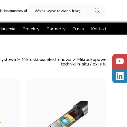
Wpisz wyszukiwaną frazę...
k-instruments.pl
arzenia
Projekty
Partnerzy
O nas
Kontakt
emysłowa
Mikroskopia elektronowa
Mikroskopowe
≻
≻
techniki in-situ / ex-situ