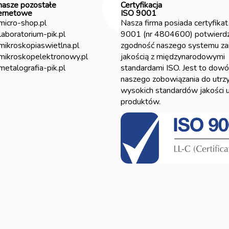
nasze pozostałe
Certyfikacja
ternetowe
ISO 9001
/micro-shop.pl
Nasza firma posiada certyfikat
/laboratorium-pik.pl
9001 (nr 4804600) potwierdz
/mikroskopiaswietlna.pl
zgodność naszego systemu za
/mikroskopelektronowy.pl
jakością z międzynarodowymi
/metalografia-pik.pl
standardami ISO. Jest to dow
naszego zobowiązania do utrz
wysokich standardów jakości u
produktów.