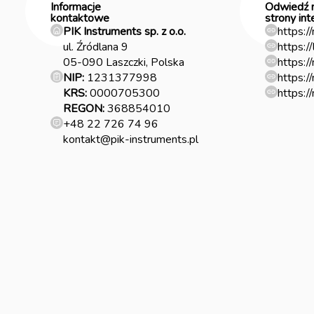
Informacje
Odwiedź 
kontaktowe
strony in
PIK Instruments sp. z o.o.
https:/
ul. Źródlana 9
https:/
05-090 Laszczki, Polska
https:/
NIP:
1231377998
https:/
KRS:
0000705300
https:/
REGON:
368854010
+48 22 726 74 96
kontakt@pik-instruments.pl