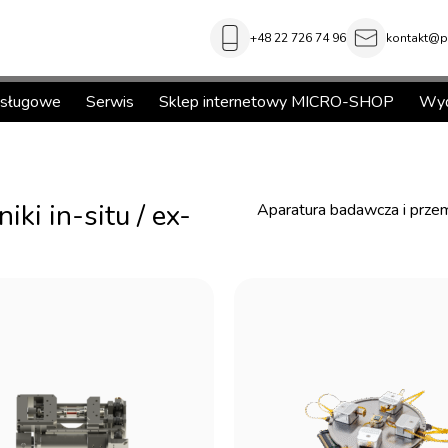
+48 22 726 74 96
kontakt@pi
usługowe
Serwis
Sklep internetowy MICRO-SHOP
Wyd
ki in-situ / ex-
Aparatura badawcza i prz