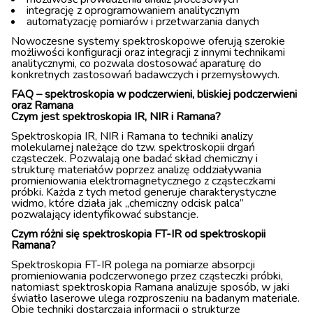
integrację z oprogramowaniem analitycznym
automatyzację pomiarów i przetwarzania danych
Nowoczesne systemy spektroskopowe oferują szerokie
możliwości konfiguracji oraz integracji z innymi technikami
analitycznymi, co pozwala dostosować aparaturę do
konkretnych zastosowań badawczych i przemysłowych.
FAQ – spektroskopia w podczerwieni, bliskiej podczerwieni
oraz Ramana
Czym jest spektroskopia IR, NIR i Ramana?
Spektroskopia IR, NIR i Ramana to techniki analizy
molekularnej należące do tzw. spektroskopii drgań
cząsteczek. Pozwalają one badać skład chemiczny i
strukturę materiałów poprzez analizę oddziaływania
promieniowania elektromagnetycznego z cząsteczkami
próbki. Każda z tych metod generuje charakterystyczne
widmo, które działa jak „chemiczny odcisk palca”
pozwalający identyfikować substancje.
Czym różni się spektroskopia FT-IR od spektroskopii
Ramana?
Spektroskopia FT-IR polega na pomiarze absorpcji
promieniowania podczerwonego przez cząsteczki próbki,
natomiast spektroskopia Ramana analizuje sposób, w jaki
światło laserowe ulega rozproszeniu na badanym materiale.
Obie techniki dostarczają informacji o strukturze