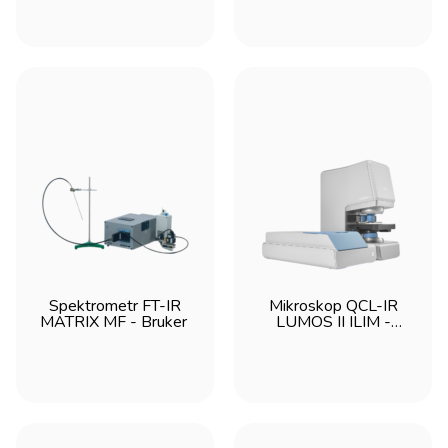
monitoring procesów online/inline
laboratoria i przemysł
ATEX/IECEx
wysoka czułość i szybka akwizycja danych
MultiRAM
analiza materiałowa
spektroskopia Raman
moduł FT-Raman
analiza półprzewodników
analiza procesowa
MATRIX-F II
INVENIO
ALPHA II
BEAM
MATRIX MG II
analiza gazów
Spektrometr FT-IR
Mikroskop QCL-IR
MATRIX MF - Bruker
LUMOS II ILIM -
Bruker