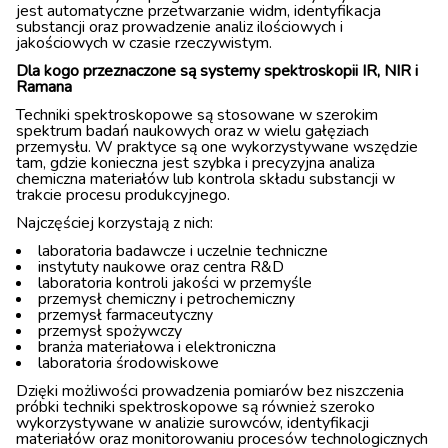
jest automatyczne przetwarzanie widm, identyfikacja
substancji oraz prowadzenie analiz ilościowych i
jakościowych w czasie rzeczywistym.
Dla kogo przeznaczone są systemy spektroskopii IR, NIR i
Ramana
Techniki spektroskopowe są stosowane w szerokim
spektrum badań naukowych oraz w wielu gałęziach
przemysłu. W praktyce są one wykorzystywane wszędzie
tam, gdzie konieczna jest szybka i precyzyjna analiza
chemiczna materiałów lub kontrola składu substancji w
trakcie procesu produkcyjnego.
Najczęściej korzystają z nich:
laboratoria badawcze i uczelnie techniczne
instytuty naukowe oraz centra R&D
laboratoria kontroli jakości w przemyśle
przemysł chemiczny i petrochemiczny
przemysł farmaceutyczny
przemysł spożywczy
branża materiałowa i elektroniczna
laboratoria środowiskowe
Dzięki możliwości prowadzenia pomiarów bez niszczenia
próbki techniki spektroskopowe są również szeroko
wykorzystywane w analizie surowców, identyfikacji
materiałów oraz monitorowaniu procesów technologicznych