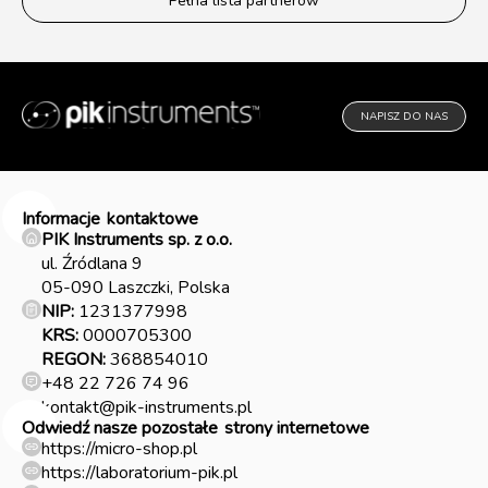
Pełna lista partnerów
NAPISZ DO NAS
Informacje
kontaktowe
PIK Instruments sp. z o.o.
ul. Źródlana 9
05-090 Laszczki, Polska
NIP:
1231377998
KRS:
0000705300
REGON:
368854010
+48 22 726 74 96
kontakt@pik-instruments.pl
Odwiedź nasze pozostałe
strony internetowe
https://micro-shop.pl
https://laboratorium-pik.pl