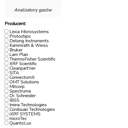
Analizatory gazów
Producent:
Leica Microsystems
Protochips
Delong Instruments
Kammrath & Weiss
Bruker
Lam Plan
ThermoFisher Scientific
XRF Scientific
Cleanpart'ner
SITA
ConnectomX
OMT Solutions
Mitcorp
Spectruma
Dr. Schneider
IBSS
Imina Technologies
Cordouan Technologies
iXRF SYSTEMS
microTec
QuantoLux