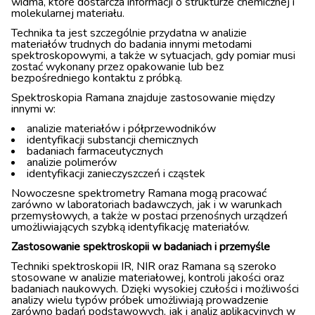
widma, które dostarcza informacji o strukturze chemicznej i
molekularnej materiału.
Technika ta jest szczególnie przydatna w analizie
materiałów trudnych do badania innymi metodami
spektroskopowymi, a także w sytuacjach, gdy pomiar musi
zostać wykonany przez opakowanie lub bez
bezpośredniego kontaktu z próbką.
Spektroskopia Ramana znajduje zastosowanie między
innymi w:
analizie materiałów i półprzewodników
identyfikacji substancji chemicznych
badaniach farmaceutycznych
analizie polimerów
identyfikacji zanieczyszczeń i cząstek
Nowoczesne spektrometry Ramana mogą pracować
zarówno w laboratoriach badawczych, jak i w warunkach
przemysłowych, a także w postaci przenośnych urządzeń
umożliwiających szybką identyfikację materiałów.
Zastosowanie spektroskopii w badaniach i przemyśle
Techniki spektroskopii IR, NIR oraz Ramana są szeroko
stosowane w analizie materiałowej, kontroli jakości oraz
badaniach naukowych. Dzięki wysokiej czułości i możliwości
analizy wielu typów próbek umożliwiają prowadzenie
zarówno badań podstawowych, jak i analiz aplikacyjnych w