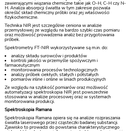
zawierającymi wiązania chemiczne takie jak O-H, C-H czy N-
H. Analiza absorpcji światła w tym zakresie pozwala
określić skład chemiczny próbki oraz jej właściwości
fizykochemiczne.
Technika NIR jest szczególnie ceniona w analizie
przemysłowej ze względu na bardzo szybki czas pomiaru
oraz możliwość prowadzenia analiz bez przygotowania
próbek.
Spektrometry FT-NIR wykorzystywane są m.in. do:
analizy składu surowców i produktów
kontroli jakości w przemyśle spożywczym i
farmaceutycznym
monitorowania procesów technologicznych
analizy próbek ciekłych, stałych i półstałych
pomiarów inline i online w liniach produkcyjnych
Ze względu na szybkość pomiarów oraz możliwość
automatyzacji spektroskopia NIR jest powszechnie
stosowana w analizie procesowej oraz w systemach
monitorowania produkcji.
Spektroskopia Ramana
Spektroskopia Ramana opiera się na analizie rozpraszania
światła laserowego przez cząsteczki badanej substancji.
Zjawisko to prowadzi do powstania charakterystycznego