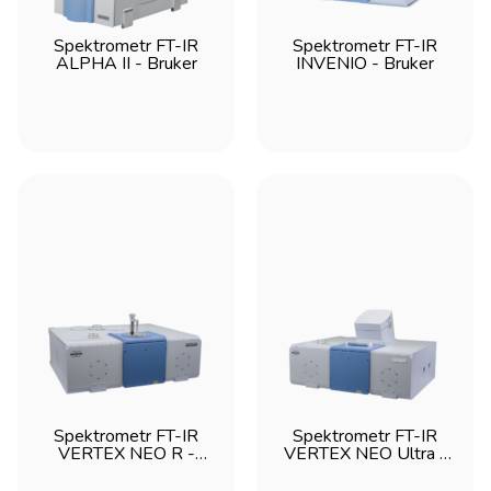
przemysł
RamanTouch
obrazowanie 3D
mikroskop Ramanowski
analiza spektralna
Spektrometr FT-IR
Spektrometr FT-IR
ALPHA II - Bruker
INVENIO - Bruker
analiza chemiczna
badania naukowe
szybka i zautomatyzowana akwizycja danych
spektrometr Ramana
szybka i czuła akwizycja danych
praca w laboratoriach i przemyśle
Ręczny spektrometr Ramana
szybka identyfikacja surowców
analiza materiałów w laboratoriach i przemyśle
analiza materiałów
mikroskop FTIR QCL
analizator FT-NIR
badania laboratoryjne
analiza próbek ciekłych i stałych
środowisko
analizator gazów
MGA
monitoring powietrza
gazy cieplarniane
MATRIX-MF
automatyzacja
monitorowanie procesów
Process Guardian
Spektrometr FT-IR
Spektrometr FT-IR
Raman
spektrometr Ramanowski
VERTEX NEO R -
VERTEX NEO Ultra -
precyzyjna analiza chemiczna
Bruker
Bruker