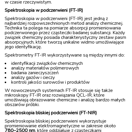
w czasie rzeczywistym.
Spektroskopia w podczerwieni (FT-IR)
Spektroskopia w podczerwieni (FT-IR) jest jedną z
najbardziej rozpowszechnionych metod analizy chemicznej.
Technika ta polega na pomiarze absorpcji promieniowania
podczerwonego przez cząsteczki badanej substancji. Każdy
związek chemiczny posiada charakterystyczny zestaw pasm
absorpcyjnych, które tworzą unikalne widmo umożliwiające
jego identyfikację.
Spektrometry FT-IR wykorzystywane są między innymi do:
identyfikacji związków chemicznych
analizy materiałów polimerowych
badania zanieczyszczeń
analizy gazów i cieczy
kontroli jakości surowców i produktów
W nowoczesnych systemach FT-IR stosuje się także
mikroskopy FT-IR oraz rozwiązania QCL-IR, które
umożliwiają obrazowanie chemiczne i analizę bardzo małych
obszarów próbki.
Spektroskopia bliskiej podczerwieni (FT-NIR)
Spektroskopia bliskiej podczerwieni wykorzystuje
promieniowanie elektromagnetyczne w zakresie około
780–2500 nm
, które oddziałuje z cząsteczkami