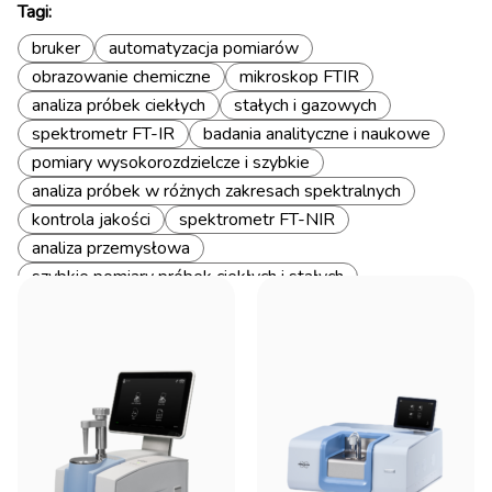
Tagi:
bruker
automatyzacja pomiarów
obrazowanie chemiczne
mikroskop FTIR
analiza próbek ciekłych
stałych i gazowych
spektrometr FT-IR
badania analityczne i naukowe
pomiary wysokorozdzielcze i szybkie
analiza próbek w różnych zakresach spektralnych
kontrola jakości
spektrometr FT-NIR
analiza przemysłowa
szybkie pomiary próbek ciekłych i stałych
analiza w czasie rzeczywistym
Analizator gazów FT-IR
monitorowanie gazów przemysłowych
analiza ilościowa związków gazowych
pomiary w wysokim ciśnieniu
mikroskop Ramana
szybka akwizycja danych
analiza chemiczna 2D/3D
obrazowanie topografii powierzchni
laboratorium