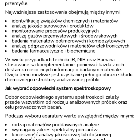
przemyśle.
Najważniejsze zastosowania obejmują między innymi:
identyfikację związków chemicznych i materiałów
analizę jakości surowców i produktów
monitorowanie procesów produkcyjnych
analizę gazów przemysłowych i środowiskowych
badania materiałów polimerowych i kompozytowych
analizę półprzewodników i materiałów elektronicznych
badania farmaceutyczne i biochemiczne
W wielu przypadkach techniki IR, NIR oraz Ramana
stosowane są komplementarnie, ponieważ każda z nich
dostarcza nieco innych informacji o badanym materiale.
Dzięki temu możliwe jest uzyskanie pełnego obrazu składu
chemicznego i struktury analizowanej próbki.
Jak wybrać odpowiedni system spektroskopowy
Dobór odpowiedniego systemu spektroskopii zależy
przede wszystkim od rodzaju analizowanych próbek oraz
celu prowadzonych badań.
Podczas wyboru aparatury warto uwzględnić między innymi:
rodzaj materiałów poddawanych analizie
wymagany zakres spektralny pomiarów
konieczność analizy jakościowej lub ilościowej
możliwość prowadzenia analiz procesowych