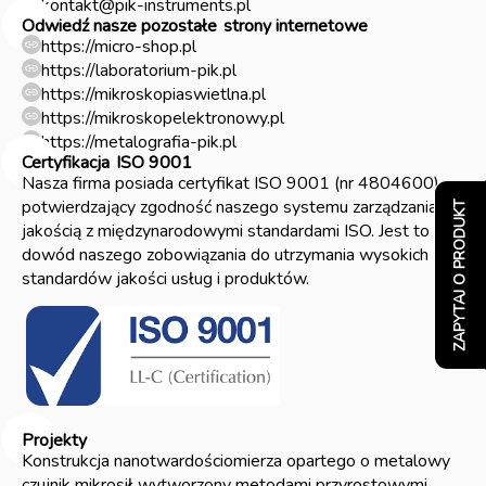
kontakt@pik-instruments.pl
Odwiedź nasze pozostałe
strony internetowe
https://micro-shop.pl
https://laboratorium-pik.pl
https://mikroskopiaswietlna.pl
https://mikroskopelektronowy.pl
https://metalografia-pik.pl
Certyfikacja
ISO 9001
Nasza firma posiada certyfikat ISO 9001 (nr 4804600)
potwierdzający zgodność naszego systemu zarządzania
ZAPYTAJ O PRODUKT
jakością z międzynarodowymi standardami ISO. Jest to
dowód naszego zobowiązania do utrzymania wysokich
standardów jakości usług i produktów.
Projekty
Konstrukcja nanotwardościomierza opartego o metalowy
czujnik mikrosił wytworzony metodami przyrostowymi