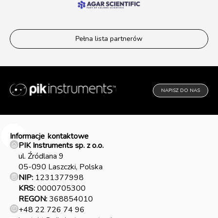
Pełna lista partnerów
NAPISZ DO NAS
Informacje
kontaktowe
PIK Instruments sp. z o.o.
ul. Źródlana 9
05-090 Laszczki, Polska
NIP:
1231377998
KRS:
0000705300
REGON:
368854010
+48 22 726 74 96