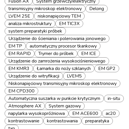
Fusion AX
System grzewczy/elektryczny
transmisyjny mikroskop elektronowy
Delong
LVEM 25E
niskonapięciowy TEM
analiza mikrostruktury
EM TIC3X
system preparatyki próbek
Urządzenie do ścieniania i polerowania jonowego
EM TP
automatyczny procesor tkankowy
EM RAPID
Trymer do próbek
EM ICE
Urządzenie do zamrożenia wysokociśnieniowego
EM KMR3
Łamarka do noży szklanych
EM GP2
Urządzenie do witryfikacji
LVEM5
Niskonapięciowy transmisyjny mikroskop elektronowy
EM CPD300
Automatyczna suszarka w punkcie krytycznym
in-situ
Atmosphere AX
System gazowy
napylarka wysokopróżniowa
EM ACE600
ac20
kontrastowanie
kontrastowania
preparatyka
txp