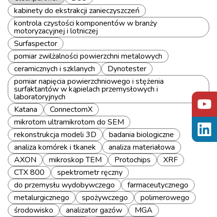
kabinety do ekstrakcji zanieczyszczeń
kontrola czystości komponentów w branży
motoryzacyjnej i lotniczej
Surfaspector
pomiar zwilżalności powierzchni metalowych
ceramicznych i szklanych
Dynotester
pomiar napięcia powierzchniowego i stężenia
surfaktantów w kąpielach przemysłowych i
laboratoryjnych
Katana
ConnectomX
mikrotom ultramikrotom do SEM
rekonstrukcja modeli 3D
badania biologiczne
analiza komórek i tkanek
analiza materiałowa
AXON
mikroskop TEM
Protochips
XRF
CTX 800
spektrometr ręczny
do przemysłu wydobywczego
farmaceutycznego
metalurgicznego
spożywczego
polimerowego
środowisko
analizator gazów
MGA