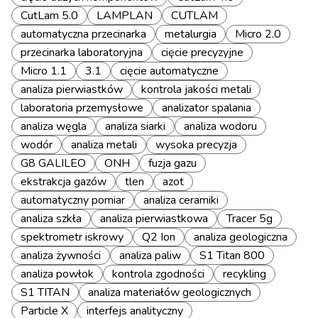
CutLam 5.0
LAMPLAN
CUTLAM
automatyczna przecinarka
metalurgia
Micro 2.0
przecinarka laboratoryjna
cięcie precyzyjne
Micro 1.1
3.1
cięcie automatyczne
analiza pierwiastków
kontrola jakości metali
laboratoria przemysłowe
analizator spalania
analiza węgla
analiza siarki
analiza wodoru
wodór
analiza metali
wysoka precyzja
G8 GALILEO
ONH
fuzja gazu
ekstrakcja gazów
tlen
azot
automatyczny pomiar
analiza ceramiki
analiza szkła
analiza pierwiastkowa
Tracer 5g
spektrometr iskrowy
Q2 Ion
analiza geologiczna
analiza żywności
analiza paliw
S1 Titan 800
analiza powłok
kontrola zgodności
recykling
S1 TITAN
analiza materiałów geologicznych
Particle X
interfejs analityczny