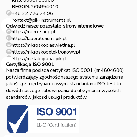
KRS:
0000705300
REGON:
368854010
+48 22 726 74 96
kontakt@pik-instruments.pl
Odwiedź nasze pozostałe
strony internetowe
https://micro-shop.pl
https://laboratorium-pik.pl
https://mikroskopiaswietlna.pl
https://mikroskopelektronowy.pl
https://metalografia-pik.pl
Certyfikacja
ISO 9001
Nasza firma posiada certyfikat ISO 9001 (nr 4804600)
potwierdzający zgodność naszego systemu zarządzania
jakością z międzynarodowymi standardami ISO. Jest to
dowód naszego zobowiązania do utrzymania wysokich
standardów jakości usług i produktów.