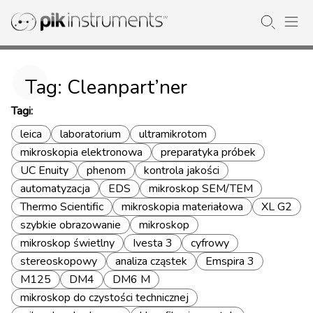
Tag: Cleanpart’ner
Tagi:
leica
laboratorium
ultramikrotom
mikroskopia elektronowa
preparatyka próbek
UC Enuity
phenom
kontrola jakości
automatyzacja
EDS
mikroskop SEM/TEM
Thermo Scientific
mikroskopia materiałowa
XL G2
szybkie obrazowanie
mikroskop
mikroskop świetlny
Ivesta 3
cyfrowy
stereoskopowy
analiza cząstek
Emspira 3
M125
DM4
DM6 M
mikroskop do czystości technicznej