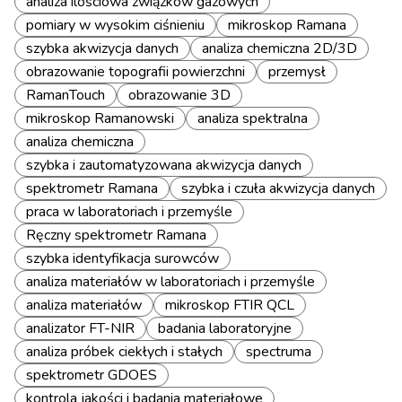
analiza ilościowa związków gazowych
pomiary w wysokim ciśnieniu
mikroskop Ramana
szybka akwizycja danych
analiza chemiczna 2D/3D
obrazowanie topografii powierzchni
przemysł
RamanTouch
obrazowanie 3D
mikroskop Ramanowski
analiza spektralna
analiza chemiczna
szybka i zautomatyzowana akwizycja danych
spektrometr Ramana
szybka i czuła akwizycja danych
praca w laboratoriach i przemyśle
Ręczny spektrometr Ramana
szybka identyfikacja surowców
analiza materiałów w laboratoriach i przemyśle
analiza materiałów
mikroskop FTIR QCL
analizator FT-NIR
badania laboratoryjne
analiza próbek ciekłych i stałych
spectruma
spektrometr GDOES
kontrola jakości i badania materiałowe