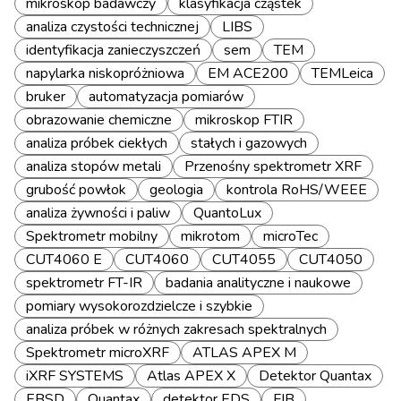
mikroskop badawczy
klasyfikacja cząstek
analiza czystości technicznej
LIBS
identyfikacja zanieczyszczeń
sem
TEM
napylarka niskopróżniowa
EM ACE200
TEMLeica
bruker
automatyzacja pomiarów
obrazowanie chemiczne
mikroskop FTIR
analiza próbek ciekłych
stałych i gazowych
analiza stopów metali
Przenośny spektrometr XRF
grubość powłok
geologia
kontrola RoHS/WEEE
analiza żywności i paliw
QuantoLux
Spektrometr mobilny
mikrotom
microTec
CUT4060 E
CUT4060
CUT4055
CUT4050
spektrometr FT-IR
badania analityczne i naukowe
pomiary wysokorozdzielcze i szybkie
analiza próbek w różnych zakresach spektralnych
Spektrometr microXRF
ATLAS APEX M
iXRF SYSTEMS
Atlas APEX X
Detektor Quantax
EBSD
Quantax
detektor EDS
FIB