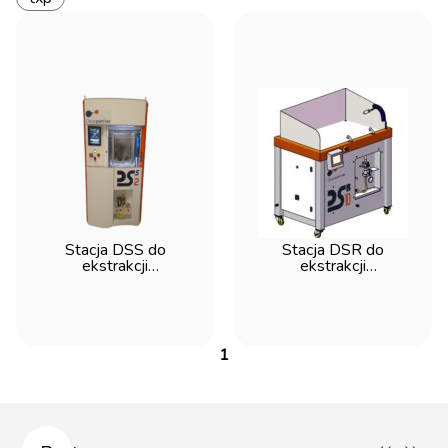
Stacja DSS do
Stacja DSR do
ekstrakcji
ekstrakcji
zanieczyszczeń w
przepływowej -
cleanroomie ISO 5 -
Cleanpart'ner
Cleanpart'ner
1