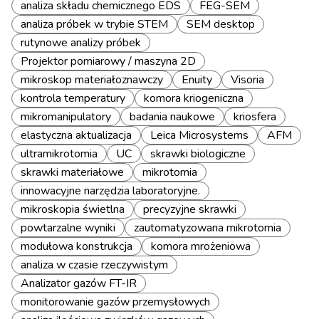
analiza składu chemicznego EDS
FEG-SEM
analiza próbek w trybie STEM
SEM desktop
rutynowe analizy próbek
Projektor pomiarowy / maszyna 2D
mikroskop materiałoznawczy
Enuity
Visoria
kontrola temperatury
komora kriogeniczna
mikromanipulatory
badania naukowe
kriosfera
elastyczna aktualizacja
Leica Microsystems
AFM
ultramikrotomia
UC
skrawki biologiczne
skrawki materiałowe
mikrotomia
innowacyjne narzędzia laboratoryjne.
mikroskopia świetlna
precyzyjne skrawki
powtarzalne wyniki
zautomatyzowana mikrotomia
modułowa konstrukcja
komora mrożeniowa
analiza w czasie rzeczywistym
Analizator gazów FT-IR
monitorowanie gazów przemysłowych