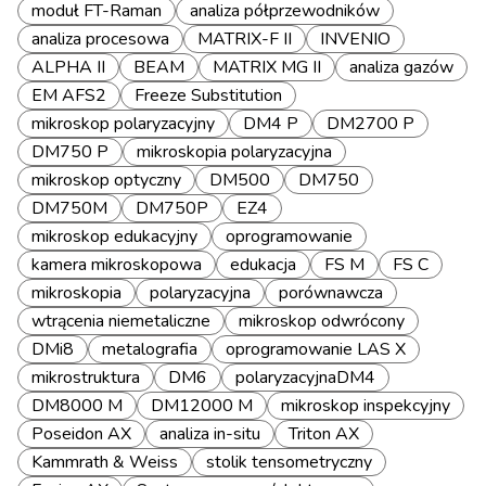
moduł FT-Raman
analiza półprzewodników
analiza procesowa
MATRIX-F II
INVENIO
ALPHA II
BEAM
MATRIX MG II
analiza gazów
EM AFS2
Freeze Substitution
mikroskop polaryzacyjny
DM4 P
DM2700 P
DM750 P
mikroskopia polaryzacyjna
mikroskop optyczny
DM500
DM750
DM750M
DM750P
EZ4
mikroskop edukacyjny
oprogramowanie
kamera mikroskopowa
edukacja
FS M
FS C
mikroskopia
polaryzacyjna
porównawcza
wtrącenia niemetaliczne
mikroskop odwrócony
DMi8
metalografia
oprogramowanie LAS X
mikrostruktura
DM6
polaryzacyjnaDM4
DM8000 M
DM12000 M
mikroskop inspekcyjny
Poseidon AX
analiza in-situ
Triton AX
Kammrath & Weiss
stolik tensometryczny