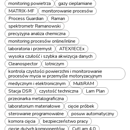
monitoring powietrza
gazy cieplarniane
MATRIX-MF
monitorowanie procesów
Process Guardian
Raman
spektrometr Ramanowski
precyzyjna analiza chemiczna
monitoring procesów online/inline
laboratoria i przemysł
ATEX/IECEx
wysoka czułość i szybka akwizycja danych
Cleanospector
lotniczym
kontrola czystości powierzchni i monitorowanie
procesów mycia w przemyśle motoryzacyjnym
medycznym i elektronicznym
MultiRAM
Stacja DSR
czystość techniczna
Lam Plan
przecinarka metalograficzna
laboratorium materiałowe
cięcie próbek
sterowanie programowalne
posuw automatyczny
komora cięcia
bezpieczeństwo pracy
cięcie dużych komponentów
CutLam 4.0