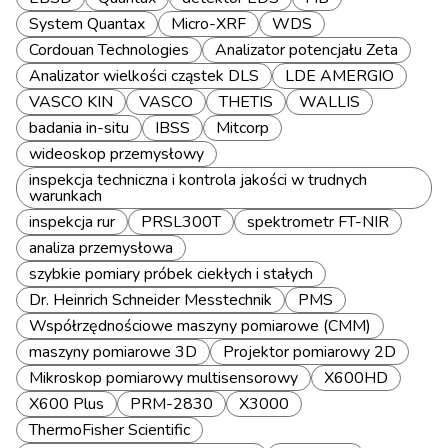
System Quantax
Micro-XRF
WDS
Cordouan Technologies
Analizator potencjału Zeta
Analizator wielkości cząstek DLS
LDE AMERGIO
VASCO KIN
VASCO
THETIS
WALLIS
badania in-situ
IBSS
Mitcorp
wideoskop przemysłowy
inspekcja techniczna i kontrola jakości w trudnych
warunkach
inspekcja rur
PRSL300T
spektrometr FT-NIR
analiza przemysłowa
szybkie pomiary próbek ciekłych i stałych
Dr. Heinrich Schneider Messtechnik
PMS
Współrzędnościowe maszyny pomiarowe (CMM)
maszyny pomiarowe 3D
Projektor pomiarowy 2D
Mikroskop pomiarowy multisensorowy
X600HD
X600 Plus
PRM-2830
X3000
ThermoFisher Scientific