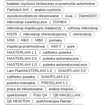
badanie czystości technicznej w przemyśle automotive
ParticleX AM
analiza czystości
wysokorozdzielcze obrazowanie
Axia
ChemiSEM
mikroskop świetlnyLeica
DVM6A
mikroskop inspekcyjno-badawczy
cyfrowy mikroskop
M205
mikroskop stereoskopowy
stereoskop
M50
M60
M80
pomiary
inspekcja przemysłowa
A60 F
pure
MASTERLAM 1.1
szlifierko-polerka
MASTERLAM 3.0
polerka automatyczna
MASTERLAM 1.0
polerka automatycznaLeica
Lam PlanMASTERLAM 1.0
SMARTLAM 3.0
szlifierko-polarka
SMARTLAM 2.0
polerka manualna
PRESSLAM 1.1
prasa do inkludowania
analiza stopów
spektrometr
Polo Q4
Q8 MAGELLAN
Q6 NEWTON
spektroskopia Raman