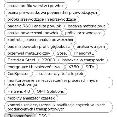
analiza profilu warstw i powłok
ocena pierwiastkowa powierzchni przewodzących
próbki przewodzące i nieprzewodzące
badania R&D i analiza powłok
badania materiałowe
analiza powierzchni i powłok
próbki przewodzące
kontrola jakości i analiza powierzchni
badania powłok i profili głębokości
analiza wtrąceń
przemysł metalurgiczny
Steel
PhenomXL
PerticleX Steel
X2000
inspekcja w transporcie
energetyce i bezpieczeństwie
X750
SITA
ConSpector
analizator czystości kąpieli
monitorowanie zanieczyszczeń w procesach mycia
przemysłowego
ParSens 4.0
OMT Solutions
mobilny analizator cząstek
kontrola zanieczyszczeń i klasyfikacja cząstek w liniach
produkcyjnych i transportowych
Cleanpart'ner
DSS