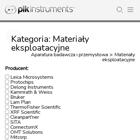
Kategoria: Materiały
eksploatacyjne
Aparatura badawcza i przemysłowa
Materiały
≻
eksploatacyjne
Producent:
Leica Microsystems
Protochips
Delong Instruments
Kammrath & Weiss
Bruker
Lam Plan
ThermoFisher Scientific
XRF Scientific
Cleanpart'ner
SITA
ConnectomX
OMT Solutions
Mitcorp