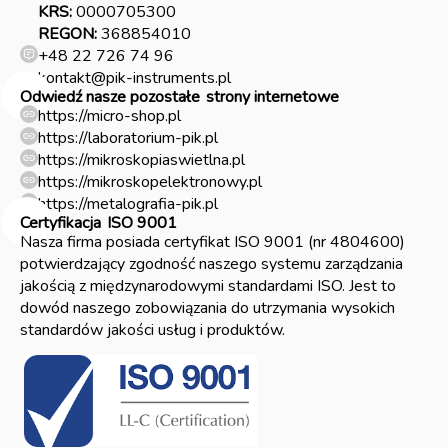
KRS:
0000705300
REGON:
368854010
+48 22 726 74 96
kontakt@pik-instruments.pl
Odwiedź nasze pozostałe
strony internetowe
https://micro-shop.pl
https://laboratorium-pik.pl
https://mikroskopiaswietlna.pl
https://mikroskopelektronowy.pl
https://metalografia-pik.pl
Certyfikacja
ISO 9001
Nasza firma posiada certyfikat ISO 9001 (nr 4804600)
potwierdzający zgodność naszego systemu zarządzania
jakością z międzynarodowymi standardami ISO. Jest to
dowód naszego zobowiązania do utrzymania wysokich
standardów jakości usług i produktów.