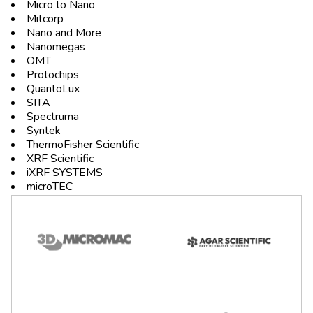
Micro to Nano
Mitcorp
Nano and More
Nanomegas
OMT
Protochips
QuantoLux
SITA
Spectruma
Syntek
ThermoFisher Scientific
XRF Scientific
iXRF SYSTEMS
microTEC