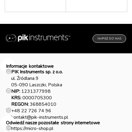
NAPISZ DO NAS
Informacje
kontaktowe
PIK Instruments sp. z o.o.
ul. Źródlana 9
05-090 Laszczki, Polska
NIP:
1231377998
KRS:
0000705300
REGON:
368854010
+48 22 726 74 96
kontakt@pik-instruments.pl
Odwiedź nasze pozostałe
strony internetowe
https://micro-shop.pl