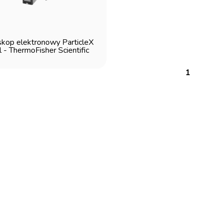
skop elektronowy ParticleX
 - ThermoFisher Scientific
1