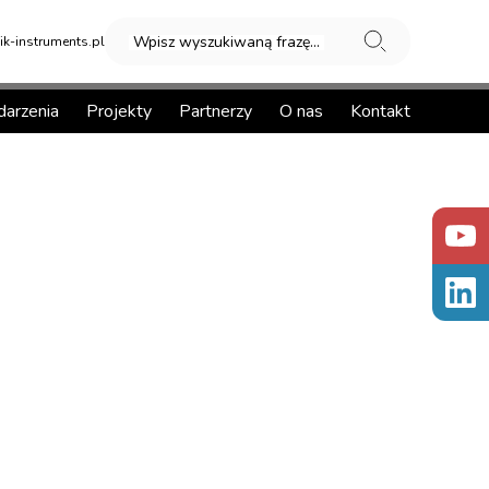
Wpisz wyszukiwaną frazę...
k-instruments.pl
arzenia
Projekty
Partnerzy
O nas
Kontakt