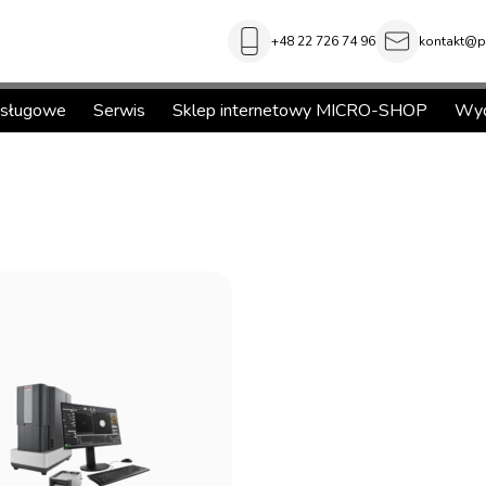
+48 22 726 74 96
kontakt@pi
usługowe
Serwis
Sklep internetowy MICRO-SHOP
Wyd