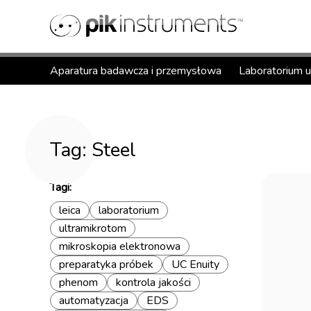
Aparatura badawcza i przemysłowa
Laboratorium 
Tag: Steel
Tagi:
leica
laboratorium
ultramikrotom
mikroskopia elektronowa
preparatyka próbek
UC Enuity
phenom
kontrola jakości
automatyzacja
EDS