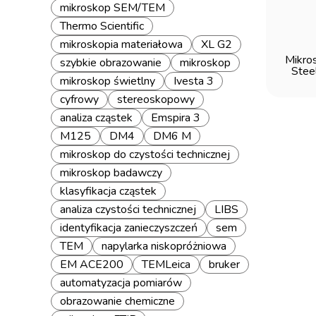
mikroskop SEM/TEM
Thermo Scientific
mikroskopia materiałowa
XL G2
Mikro
szybkie obrazowanie
mikroskop
Steel
mikroskop świetlny
Ivesta 3
cyfrowy
stereoskopowy
analiza cząstek
Emspira 3
M125
DM4
DM6 M
mikroskop do czystości technicznej
mikroskop badawczy
klasyfikacja cząstek
analiza czystości technicznej
LIBS
identyfikacja zanieczyszczeń
sem
TEM
napylarka niskopróżniowa
EM ACE200
TEMLeica
bruker
automatyzacja pomiarów
obrazowanie chemiczne