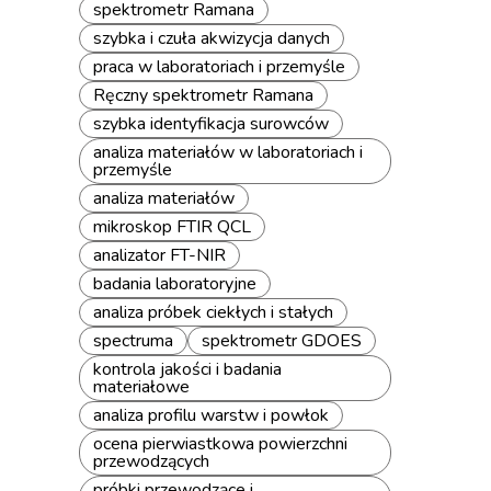
spektrometr Ramana
szybka i czuła akwizycja danych
praca w laboratoriach i przemyśle
Ręczny spektrometr Ramana
szybka identyfikacja surowców
analiza materiałów w laboratoriach i
przemyśle
analiza materiałów
mikroskop FTIR QCL
analizator FT-NIR
badania laboratoryjne
analiza próbek ciekłych i stałych
spectruma
spektrometr GDOES
kontrola jakości i badania
materiałowe
analiza profilu warstw i powłok
ocena pierwiastkowa powierzchni
przewodzących
próbki przewodzące i