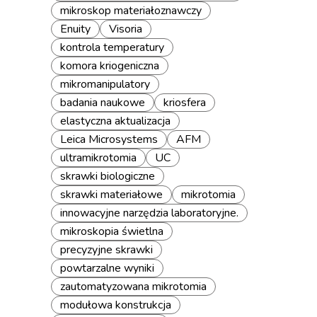
mikroskop materiałoznawczy
Enuity
Visoria
kontrola temperatury
komora kriogeniczna
mikromanipulatory
badania naukowe
kriosfera
elastyczna aktualizacja
Leica Microsystems
AFM
ultramikrotomia
UC
skrawki biologiczne
skrawki materiałowe
mikrotomia
innowacyjne narzędzia laboratoryjne.
mikroskopia świetlna
precyzyjne skrawki
powtarzalne wyniki
zautomatyzowana mikrotomia
modułowa konstrukcja