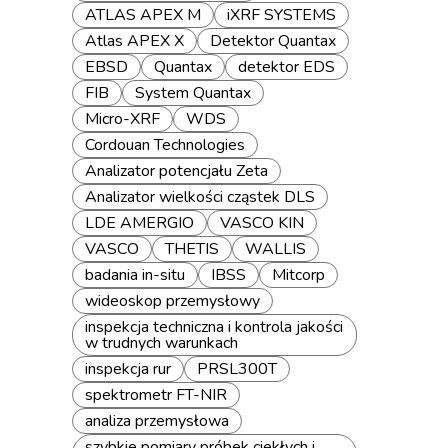
ATLAS APEX M
iXRF SYSTEMS
Atlas APEX X
Detektor Quantax
EBSD
Quantax
detektor EDS
FIB
System Quantax
Micro-XRF
WDS
Cordouan Technologies
Analizator potencjału Zeta
Analizator wielkości cząstek DLS
LDE AMERGIO
VASCO KIN
VASCO
THETIS
WALLIS
badania in-situ
IBSS
Mitcorp
wideoskop przemysłowy
inspekcja techniczna i kontrola jakości
w trudnych warunkach
inspekcja rur
PRSL300T
spektrometr FT-NIR
analiza przemysłowa
szybkie pomiary próbek ciekłych i