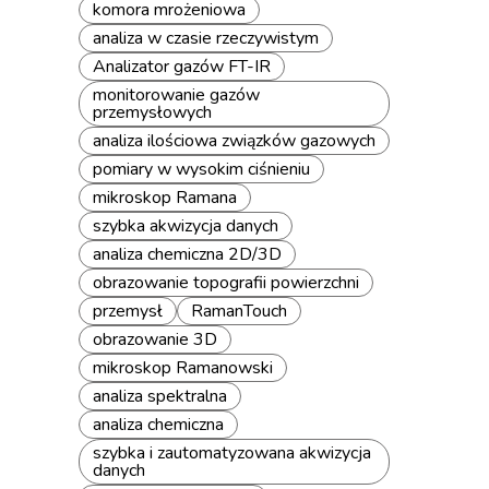
komora mrożeniowa
analiza w czasie rzeczywistym
Analizator gazów FT-IR
monitorowanie gazów
przemysłowych
analiza ilościowa związków gazowych
pomiary w wysokim ciśnieniu
mikroskop Ramana
szybka akwizycja danych
analiza chemiczna 2D/3D
obrazowanie topografii powierzchni
przemysł
RamanTouch
obrazowanie 3D
mikroskop Ramanowski
analiza spektralna
analiza chemiczna
szybka i zautomatyzowana akwizycja
danych