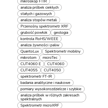
mikroskop FTIR
analiza próbek ciekłych
stałych i gazowych
analiza stopów metali
Przenośny spektrometr XRF
grubość powłok
geologia
kontrola RoHS/WEEE
analiza żywności i paliw
QuantoLux
Spektrometr mobilny
mikrotom
microTec
CUT4060 E
CUT4060
CUT4055
CUT4050
spektrometr FT-IR
badania analityczne i naukowe
pomiary wysokorozdzielcze i szybkie
analiza próbek w różnych zakresach
spektralnych
Spektrometr microXRF