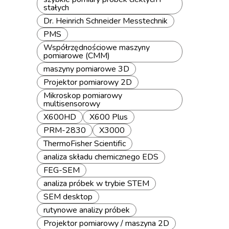
stałych
Dr. Heinrich Schneider Messtechnik
PMS
Współrzędnościowe maszyny
pomiarowe (CMM)
maszyny pomiarowe 3D
Projektor pomiarowy 2D
Mikroskop pomiarowy
multisensorowy
X600HD
X600 Plus
PRM-2830
X3000
ThermoFisher Scientific
analiza składu chemicznego EDS
FEG-SEM
analiza próbek w trybie STEM
SEM desktop
rutynowe analizy próbek
Projektor pomiarowy / maszyna 2D