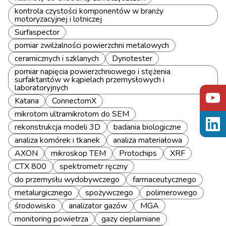
kontrola czystości komponentów w branży
motoryzacyjnej i lotniczej
Surfaspector
pomiar zwilżalności powierzchni metalowych
ceramicznych i szklanych
Dynotester
pomiar napięcia powierzchniowego i stężenia
surfaktantów w kąpielach przemysłowych i
laboratoryjnych
Katana
ConnectomX
mikrotom ultramikrotom do SEM
rekonstrukcja modeli 3D
badania biologiczne
analiza komórek i tkanek
analiza materiałowa
AXON
mikroskop TEM
Protochips
XRF
CTX 800
spektrometr ręczny
do przemysłu wydobywczego
farmaceutycznego
metalurgicznego
spożywczego
polimerowego
środowisko
analizator gazów
MGA
monitoring powietrza
gazy cieplarniane