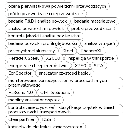
ocena pierwiastkowa powierzchni przewodzących
próbki przewodzące i nieprzewodzące
badania R&D i analiza powłok
badania materiałowe
analiza powierzchni i powłok
próbki przewodzące
kontrola jakości i analiza powierzchni
badania powłok i profili głębokości
analiza wtrąceń
przemysł metalurgiczny
Steel
PhenomXL
PerticleX Steel
X2000
inspekcja w transporcie
energetyce i bezpieczeństwie
X750
SITA
ConSpector
analizator czystości kąpieli
monitorowanie zanieczyszczeń w procesach mycia
przemysłowego
ParSens 4.0
OMT Solutions
mobilny analizator cząstek
kontrola zanieczyszczeń i klasyfikacja cząstek w liniach
produkcyjnych i transportowych
Cleanpart'ner
DSS
kabinety do ekstrakcji zanieczyszczeń