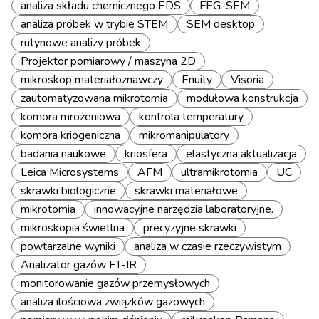
analiza składu chemicznego EDS
FEG-SEM
analiza próbek w trybie STEM
SEM desktop
rutynowe analizy próbek
Projektor pomiarowy / maszyna 2D
mikroskop materiałoznawczy
Enuity
Visoria
zautomatyzowana mikrotomia
modułowa konstrukcja
komora mrożeniowa
kontrola temperatury
komora kriogeniczna
mikromanipulatory
badania naukowe
kriosfera
elastyczna aktualizacja
Leica Microsystems
AFM
ultramikrotomia
UC
skrawki biologiczne
skrawki materiałowe
mikrotomia
innowacyjne narzędzia laboratoryjne.
mikroskopia świetlna
precyzyjne skrawki
powtarzalne wyniki
analiza w czasie rzeczywistym
Analizator gazów FT-IR
monitorowanie gazów przemysłowych
analiza ilościowa związków gazowych