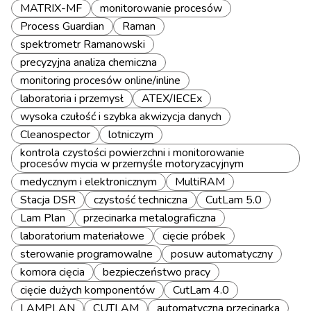
MATRIX-MF
monitorowanie procesów
Process Guardian
Raman
spektrometr Ramanowski
precyzyjna analiza chemiczna
monitoring procesów online/inline
laboratoria i przemysł
ATEX/IECEx
wysoka czułość i szybka akwizycja danych
Cleanospector
lotniczym
kontrola czystości powierzchni i monitorowanie
procesów mycia w przemyśle motoryzacyjnym
medycznym i elektronicznym
MultiRAM
Stacja DSR
czystość techniczna
CutLam 5.0
Lam Plan
przecinarka metalograficzna
laboratorium materiałowe
cięcie próbek
sterowanie programowalne
posuw automatyczny
komora cięcia
bezpieczeństwo pracy
cięcie dużych komponentów
CutLam 4.0
LAMPLAN
CUTLAM
automatyczna przecinarka