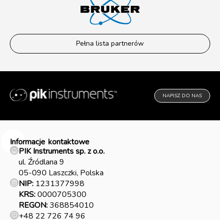
Pełna lista partnerów
NAPISZ DO NAS
Informacje
kontaktowe
PIK Instruments sp. z o.o.
ul. Źródlana 9
05-090 Laszczki, Polska
NIP:
1231377998
KRS:
0000705300
REGON:
368854010
+48 22 726 74 96