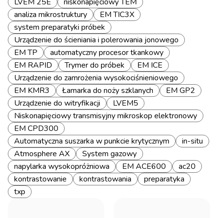
LVEM 25E
niskonapięciowy TEM
analiza mikrostruktury
EM TIC3X
system preparatyki próbek
Urządzenie do ścieniania i polerowania jonowego
EM TP
automatyczny procesor tkankowy
EM RAPID
Trymer do próbek
EM ICE
Urządzenie do zamrożenia wysokociśnieniowego
EM KMR3
Łamarka do noży szklanych
EM GP2
Urządzenie do witryfikacji
LVEM5
Niskonapięciowy transmisyjny mikroskop elektronowy
EM CPD300
Automatyczna suszarka w punkcie krytycznym
in-situ
Atmosphere AX
System gazowy
napylarka wysokopróżniowa
EM ACE600
ac20
kontrastowanie
kontrastowania
preparatyka
txp