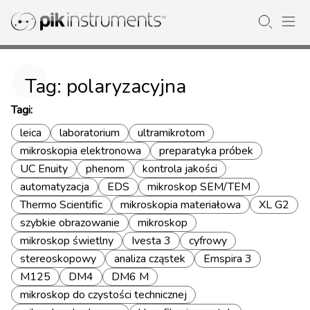
Tag: polaryzacyjna
Tagi:
leica
laboratorium
ultramikrotom
mikroskopia elektronowa
preparatyka próbek
UC Enuity
phenom
kontrola jakości
automatyzacja
EDS
mikroskop SEM/TEM
Thermo Scientific
mikroskopia materiałowa
XL G2
szybkie obrazowanie
mikroskop
mikroskop świetlny
Ivesta 3
cyfrowy
stereoskopowy
analiza cząstek
Emspira 3
M125
DM4
DM6 M
mikroskop do czystości technicznej