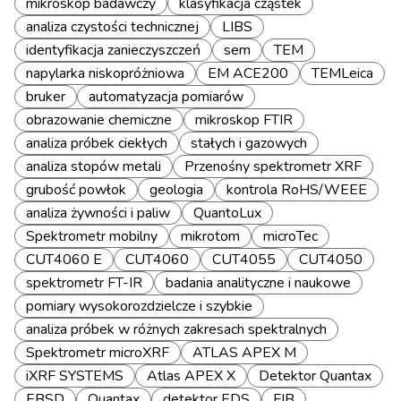
mikroskop badawczy
klasyfikacja cząstek
analiza czystości technicznej
LIBS
identyfikacja zanieczyszczeń
sem
TEM
napylarka niskopróżniowa
EM ACE200
TEMLeica
bruker
automatyzacja pomiarów
obrazowanie chemiczne
mikroskop FTIR
analiza próbek ciekłych
stałych i gazowych
analiza stopów metali
Przenośny spektrometr XRF
grubość powłok
geologia
kontrola RoHS/WEEE
analiza żywności i paliw
QuantoLux
Spektrometr mobilny
mikrotom
microTec
CUT4060 E
CUT4060
CUT4055
CUT4050
spektrometr FT-IR
badania analityczne i naukowe
pomiary wysokorozdzielcze i szybkie
analiza próbek w różnych zakresach spektralnych
Spektrometr microXRF
ATLAS APEX M
iXRF SYSTEMS
Atlas APEX X
Detektor Quantax
EBSD
Quantax
detektor EDS
FIB