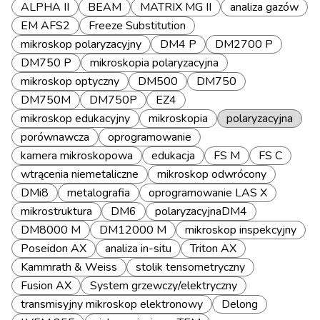
ALPHA II
BEAM
MATRIX MG II
analiza gazów
EM AFS2
Freeze Substitution
mikroskop polaryzacyjny
DM4 P
DM2700 P
DM750 P
mikroskopia polaryzacyjna
mikroskop optyczny
DM500
DM750
DM750M
DM750P
EZ4
mikroskop edukacyjny
mikroskopia
polaryzacyjna
porównawcza
oprogramowanie
kamera mikroskopowa
edukacja
FS M
FS C
wtrącenia niemetaliczne
mikroskop odwrócony
DMi8
metalografia
oprogramowanie LAS X
mikrostruktura
DM6
polaryzacyjnaDM4
DM8000 M
DM12000 M
mikroskop inspekcyjny
Poseidon AX
analiza in-situ
Triton AX
Kammrath & Weiss
stolik tensometryczny
Fusion AX
System grzewczy/elektryczny
transmisyjny mikroskop elektronowy
Delong