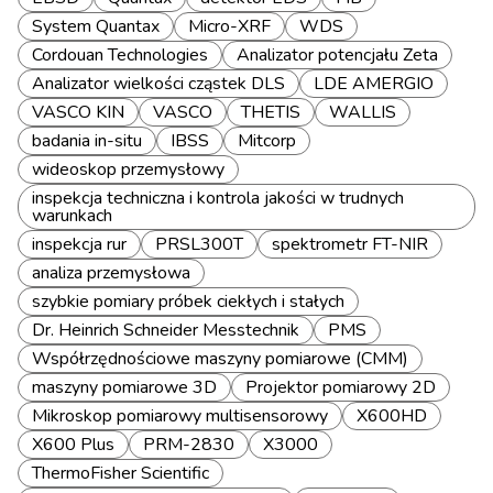
System Quantax
Micro-XRF
WDS
Cordouan Technologies
Analizator potencjału Zeta
Analizator wielkości cząstek DLS
LDE AMERGIO
VASCO KIN
VASCO
THETIS
WALLIS
badania in-situ
IBSS
Mitcorp
wideoskop przemysłowy
inspekcja techniczna i kontrola jakości w trudnych
warunkach
inspekcja rur
PRSL300T
spektrometr FT-NIR
analiza przemysłowa
szybkie pomiary próbek ciekłych i stałych
Dr. Heinrich Schneider Messtechnik
PMS
Współrzędnościowe maszyny pomiarowe (CMM)
maszyny pomiarowe 3D
Projektor pomiarowy 2D
Mikroskop pomiarowy multisensorowy
X600HD
X600 Plus
PRM-2830
X3000
ThermoFisher Scientific