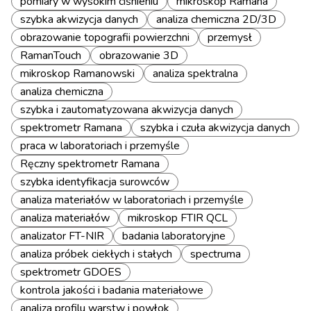
pomiary w wysokim ciśnieniu
mikroskop Ramana
szybka akwizycja danych
analiza chemiczna 2D/3D
obrazowanie topografii powierzchni
przemysł
RamanTouch
obrazowanie 3D
mikroskop Ramanowski
analiza spektralna
analiza chemiczna
szybka i zautomatyzowana akwizycja danych
spektrometr Ramana
szybka i czuła akwizycja danych
praca w laboratoriach i przemyśle
Ręczny spektrometr Ramana
szybka identyfikacja surowców
analiza materiałów w laboratoriach i przemyśle
analiza materiałów
mikroskop FTIR QCL
analizator FT-NIR
badania laboratoryjne
analiza próbek ciekłych i stałych
spectruma
spektrometr GDOES
kontrola jakości i badania materiałowe
analiza profilu warstw i powłok