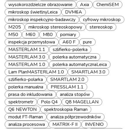
wysokorozdzielcze obrazowanie
Axia
ChemiSEM
mikroskop świetlnyLeica
DVM6A
mikroskop inspekcyjno-badawczy
cyfrowy mikroskop
M205
mikroskop stereoskopowy
stereoskop
M50
M60
M80
pomiary
inspekcja przemysłowa
A60 F
pure
MASTERLAM 1.1
szlifierko-polerka
MASTERLAM 3.0
polerka automatyczna
MASTERLAM 1.0
polerka automatycznaLeica
Lam PlanMASTERLAM 1.0
SMARTLAM 3.0
szlifierko-polarka
SMARTLAM 2.0
polerka manualna
PRESSLAM 1.1
prasa do inkludowania
analiza stopów
spektrometr
Polo Q4
Q8 MAGELLAN
Q6 NEWTON
spektroskopia Raman
moduł FT-Raman
analiza półprzewodników
analiza procesowa
MATRIX-F II
INVENIO