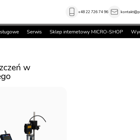
+48 22 726 74 96
kontakt@pi
usługowe
Serwis
Sklep internetowy MICRO-SHOP
Wyd
szczeń w
ego