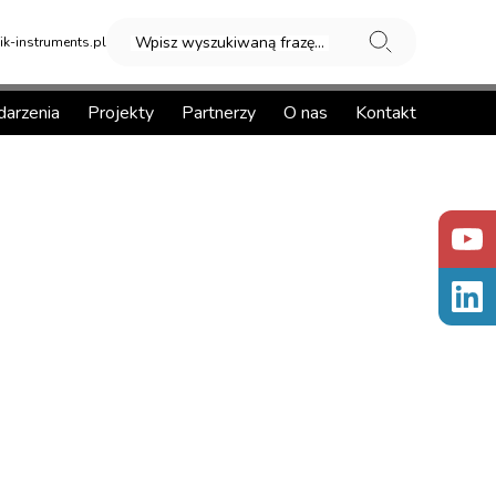
Wpisz wyszukiwaną frazę...
k-instruments.pl
arzenia
Projekty
Partnerzy
O nas
Kontakt