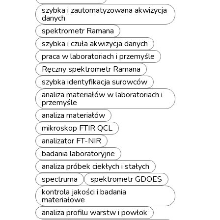
szybka i zautomatyzowana akwizycja
danych
spektrometr Ramana
szybka i czuła akwizycja danych
praca w laboratoriach i przemyśle
Ręczny spektrometr Ramana
szybka identyfikacja surowców
analiza materiałów w laboratoriach i
przemyśle
analiza materiałów
mikroskop FTIR QCL
analizator FT-NIR
badania laboratoryjne
analiza próbek ciekłych i stałych
spectruma
spektrometr GDOES
kontrola jakości i badania
materiałowe
analiza profilu warstw i powłok