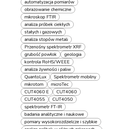
automatyzacja pomiarów
obrazowanie chemiczne
mikroskop FTIR
analiza próbek ciekłych
stałych i gazowych
analiza stopów metali
Przenośny spektrometr XRF
grubość powłok
geologia
kontrola RoHS/WEEE
analiza żywności i paliw
QuantoLux
Spektrometr mobilny
mikrotom
microTec
CUT4060 E
CUT4060
CUT4055
CUT4050
spektrometr FT-IR
badania analityczne i naukowe
pomiary wysokorozdzielcze i szybkie