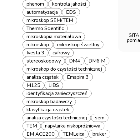
phenom
kontrola jakości
automatyzacja
EDS
mikroskop SEM/TEM
Thermo Scientific
SITA
mikroskopia materiałowa
pomia
mikroskop
mikroskop świetlny
Ivesta 3
cyfrowy
stereoskopowy
DM4
DM6 M
mikroskop do czystości technicznej
analiza cząstek
Emspira 3
M125
LIBS
identyfikacja zanieczyszczeń
mikroskop badawczy
klasyfikacja cząstek
analiza czystości technicznej
sem
TEM
napylarka niskopróżniowa
EM ACE200
TEMLeica
bruker