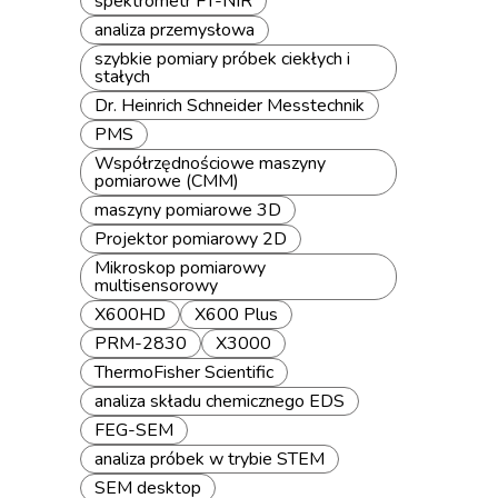
spektrometr FT-NIR
analiza przemysłowa
szybkie pomiary próbek ciekłych i
stałych
Dr. Heinrich Schneider Messtechnik
PMS
Współrzędnościowe maszyny
pomiarowe (CMM)
maszyny pomiarowe 3D
Projektor pomiarowy 2D
Mikroskop pomiarowy
multisensorowy
X600HD
X600 Plus
PRM-2830
X3000
ThermoFisher Scientific
analiza składu chemicznego EDS
FEG-SEM
analiza próbek w trybie STEM
SEM desktop