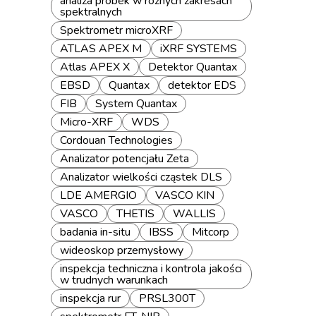
analiza próbek w różnych zakresach
spektralnych
Spektrometr microXRF
ATLAS APEX M
iXRF SYSTEMS
Atlas APEX X
Detektor Quantax
EBSD
Quantax
detektor EDS
FIB
System Quantax
Micro-XRF
WDS
Cordouan Technologies
Analizator potencjału Zeta
Analizator wielkości cząstek DLS
LDE AMERGIO
VASCO KIN
VASCO
THETIS
WALLIS
badania in-situ
IBSS
Mitcorp
wideoskop przemysłowy
inspekcja techniczna i kontrola jakości
w trudnych warunkach
inspekcja rur
PRSL300T