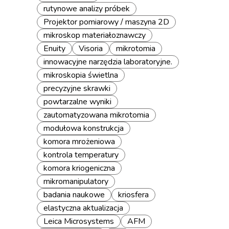
rutynowe analizy próbek
Projektor pomiarowy / maszyna 2D
mikroskop materiałoznawczy
Enuity
Visoria
mikrotomia
innowacyjne narzędzia laboratoryjne.
mikroskopia świetlna
precyzyjne skrawki
powtarzalne wyniki
zautomatyzowana mikrotomia
modułowa konstrukcja
komora mrożeniowa
kontrola temperatury
komora kriogeniczna
mikromanipulatory
badania naukowe
kriosfera
elastyczna aktualizacja
Leica Microsystems
AFM