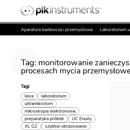
Aparatura badawcza i przemysłowa
Laboratorium 
Tag: monitorowanie zanieczy
procesach mycia przemysłow
Tagi:
leica
laboratorium
ultramikrotom
mikroskopia elektronowa
preparatyka próbek
UC Enuity
XL G2
szybkie obrazowanie