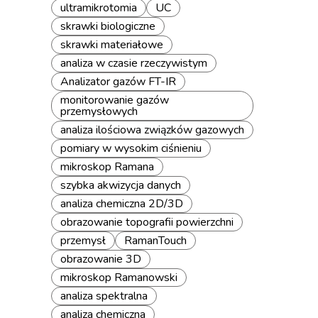
ultramikrotomia
UC
skrawki biologiczne
skrawki materiałowe
analiza w czasie rzeczywistym
Analizator gazów FT-IR
monitorowanie gazów
przemysłowych
analiza ilościowa związków gazowych
pomiary w wysokim ciśnieniu
mikroskop Ramana
szybka akwizycja danych
analiza chemiczna 2D/3D
obrazowanie topografii powierzchni
przemysł
RamanTouch
obrazowanie 3D
mikroskop Ramanowski
analiza spektralna
analiza chemiczna