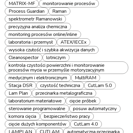
MATRIX-MF
monitorowanie procesów
Process Guardian
Raman
spektrometr Ramanowski
precyzyjna analiza chemiczna
monitoring procesów online/inline
laboratoria i przemysł
ATEX/IECEx
wysoka czułość i szybka akwizycja danych
Cleanospector
lotniczym
kontrola czystości powierzchni i monitorowanie
procesów mycia w przemyśle motoryzacyjnym
medycznym i elektronicznym
MultiRAM
Stacja DSR
czystość techniczna
CutLam 5.0
Lam Plan
przecinarka metalograficzna
laboratorium materiałowe
cięcie próbek
sterowanie programowalne
posuw automatyczny
komora cięcia
bezpieczeństwo pracy
cięcie dużych komponentów
CutLam 4.0
LAMPLAN
CUTLAM
automatyczna przecinarka