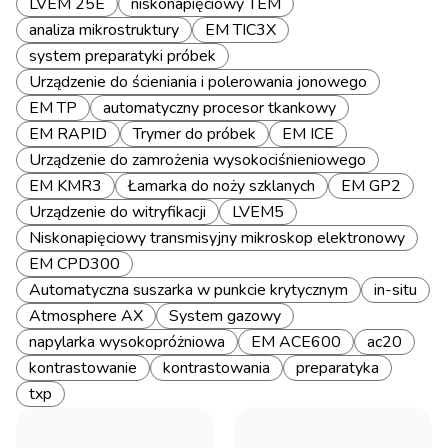
LVEM 25E
niskonapięciowy TEM
analiza mikrostruktury
EM TIC3X
system preparatyki próbek
Urządzenie do ścieniania i polerowania jonowego
EM TP
automatyczny procesor tkankowy
EM RAPID
Trymer do próbek
EM ICE
Urządzenie do zamrożenia wysokociśnieniowego
EM KMR3
Łamarka do noży szklanych
EM GP2
Urządzenie do witryfikacji
LVEM5
Niskonapięciowy transmisyjny mikroskop elektronowy
EM CPD300
Automatyczna suszarka w punkcie krytycznym
in-situ
Atmosphere AX
System gazowy
napylarka wysokopróżniowa
EM ACE600
ac20
kontrastowanie
kontrastowania
preparatyka
txp