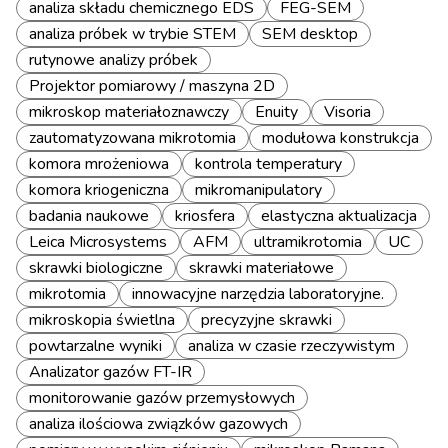
analiza składu chemicznego EDS
FEG-SEM
analiza próbek w trybie STEM
SEM desktop
rutynowe analizy próbek
Projektor pomiarowy / maszyna 2D
mikroskop materiałoznawczy
Enuity
Visoria
zautomatyzowana mikrotomia
modułowa konstrukcja
komora mrożeniowa
kontrola temperatury
komora kriogeniczna
mikromanipulatory
badania naukowe
kriosfera
elastyczna aktualizacja
Leica Microsystems
AFM
ultramikrotomia
UC
skrawki biologiczne
skrawki materiałowe
mikrotomia
innowacyjne narzędzia laboratoryjne.
mikroskopia świetlna
precyzyjne skrawki
powtarzalne wyniki
analiza w czasie rzeczywistym
Analizator gazów FT-IR
monitorowanie gazów przemysłowych
analiza ilościowa związków gazowych