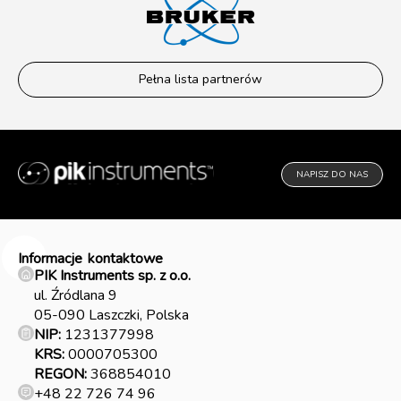
Pełna lista partnerów
NAPISZ DO NAS
Informacje
kontaktowe
PIK Instruments sp. z o.o.
ul. Źródlana 9
05-090 Laszczki, Polska
NIP:
1231377998
KRS:
0000705300
REGON:
368854010
+48 22 726 74 96