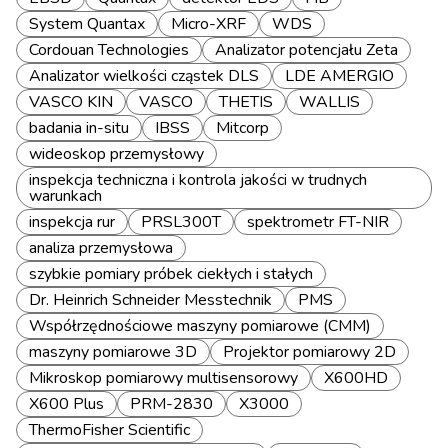
System Quantax
Micro-XRF
WDS
Cordouan Technologies
Analizator potencjału Zeta
Analizator wielkości cząstek DLS
LDE AMERGIO
VASCO KIN
VASCO
THETIS
WALLIS
badania in-situ
IBSS
Mitcorp
wideoskop przemysłowy
inspekcja techniczna i kontrola jakości w trudnych
warunkach
inspekcja rur
PRSL300T
spektrometr FT-NIR
analiza przemysłowa
szybkie pomiary próbek ciekłych i stałych
Dr. Heinrich Schneider Messtechnik
PMS
Współrzędnościowe maszyny pomiarowe (CMM)
maszyny pomiarowe 3D
Projektor pomiarowy 2D
Mikroskop pomiarowy multisensorowy
X600HD
X600 Plus
PRM-2830
X3000
ThermoFisher Scientific