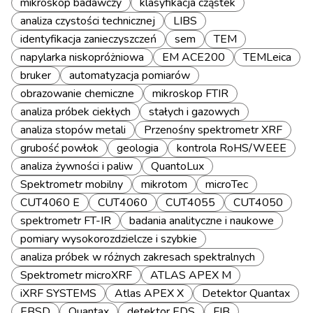
mikroskop badawczy
klasyfikacja cząstek
analiza czystości technicznej
LIBS
identyfikacja zanieczyszczeń
sem
TEM
napylarka niskopróżniowa
EM ACE200
TEMLeica
bruker
automatyzacja pomiarów
obrazowanie chemiczne
mikroskop FTIR
analiza próbek ciekłych
stałych i gazowych
analiza stopów metali
Przenośny spektrometr XRF
grubość powłok
geologia
kontrola RoHS/WEEE
analiza żywności i paliw
QuantoLux
Spektrometr mobilny
mikrotom
microTec
CUT4060 E
CUT4060
CUT4055
CUT4050
spektrometr FT-IR
badania analityczne i naukowe
pomiary wysokorozdzielcze i szybkie
analiza próbek w różnych zakresach spektralnych
Spektrometr microXRF
ATLAS APEX M
iXRF SYSTEMS
Atlas APEX X
Detektor Quantax
EBSD
Quantax
detektor EDS
FIB