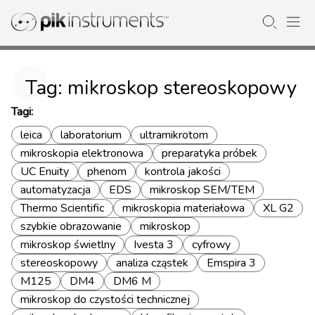
Tag: mikroskop stereoskopowy
Tagi:
leica
laboratorium
ultramikrotom
mikroskopia elektronowa
preparatyka próbek
UC Enuity
phenom
kontrola jakości
automatyzacja
EDS
mikroskop SEM/TEM
Thermo Scientific
mikroskopia materiałowa
XL G2
szybkie obrazowanie
mikroskop
mikroskop świetlny
Ivesta 3
cyfrowy
stereoskopowy
analiza cząstek
Emspira 3
M125
DM4
DM6 M
mikroskop do czystości technicznej