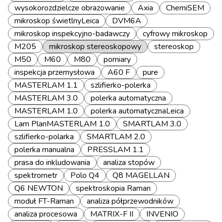
wysokorozdzielcze obrazowanie
Axia
ChemiSEM
mikroskop świetlnyLeica
DVM6A
mikroskop inspekcyjno-badawczy
cyfrowy mikroskop
M205
mikroskop stereoskopowy
stereoskop
M50
M60
M80
pomiary
inspekcja przemysłowa
A60 F
pure
MASTERLAM 1.1
szlifierko-polerka
MASTERLAM 3.0
polerka automatyczna
MASTERLAM 1.0
polerka automatycznaLeica
Lam PlanMASTERLAM 1.0
SMARTLAM 3.0
szlifierko-polarka
SMARTLAM 2.0
polerka manualna
PRESSLAM 1.1
prasa do inkludowania
analiza stopów
spektrometr
Polo Q4
Q8 MAGELLAN
Q6 NEWTON
spektroskopia Raman
moduł FT-Raman
analiza półprzewodników
analiza procesowa
MATRIX-F II
INVENIO