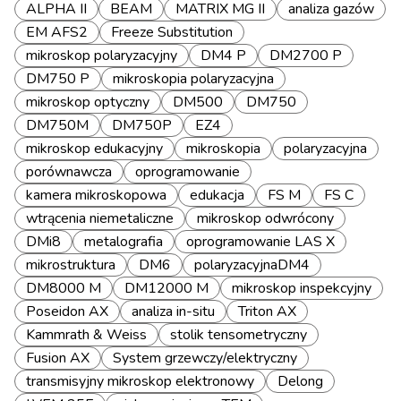
ALPHA II
BEAM
MATRIX MG II
analiza gazów
EM AFS2
Freeze Substitution
mikroskop polaryzacyjny
DM4 P
DM2700 P
DM750 P
mikroskopia polaryzacyjna
mikroskop optyczny
DM500
DM750
DM750M
DM750P
EZ4
mikroskop edukacyjny
mikroskopia
polaryzacyjna
porównawcza
oprogramowanie
kamera mikroskopowa
edukacja
FS M
FS C
wtrącenia niemetaliczne
mikroskop odwrócony
DMi8
metalografia
oprogramowanie LAS X
mikrostruktura
DM6
polaryzacyjnaDM4
DM8000 M
DM12000 M
mikroskop inspekcyjny
Poseidon AX
analiza in-situ
Triton AX
Kammrath & Weiss
stolik tensometryczny
Fusion AX
System grzewczy/elektryczny
transmisyjny mikroskop elektronowy
Delong