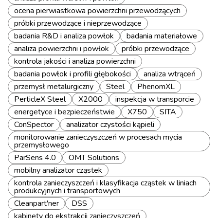
ocena pierwiastkowa powierzchni przewodzących
próbki przewodzące i nieprzewodzące
badania R&D i analiza powłok
badania materiałowe
analiza powierzchni i powłok
próbki przewodzące
kontrola jakości i analiza powierzchni
badania powłok i profili głębokości
analiza wtrąceń
przemysł metalurgiczny
Steel
PhenomXL
PerticleX Steel
X2000
inspekcja w transporcie
energetyce i bezpieczeństwie
X750
SITA
ConSpector
analizator czystości kąpieli
monitorowanie zanieczyszczeń w procesach mycia
przemysłowego
ParSens 4.0
OMT Solutions
mobilny analizator cząstek
kontrola zanieczyszczeń i klasyfikacja cząstek w liniach
produkcyjnych i transportowych
Cleanpart'ner
DSS
kabinety do ekstrakcji zanieczyszczeń