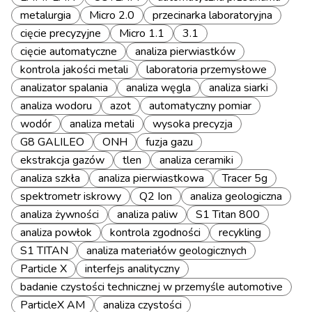
metalurgia
Micro 2.0
przecinarka laboratoryjna
cięcie precyzyjne
Micro 1.1
3.1
cięcie automatyczne
analiza pierwiastków
kontrola jakości metali
laboratoria przemysłowe
analizator spalania
analiza węgla
analiza siarki
analiza wodoru
azot
automatyczny pomiar
wodór
analiza metali
wysoka precyzja
G8 GALILEO
ONH
fuzja gazu
ekstrakcja gazów
tlen
analiza ceramiki
analiza szkła
analiza pierwiastkowa
Tracer 5g
spektrometr iskrowy
Q2 Ion
analiza geologiczna
analiza żywności
analiza paliw
S1 Titan 800
analiza powłok
kontrola zgodności
recykling
S1 TITAN
analiza materiałów geologicznych
Particle X
interfejs analityczny
badanie czystości technicznej w przemyśle automotive
ParticleX AM
analiza czystości