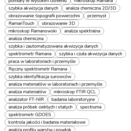
pomiary w wysokim ciśnieniu
mikroskop Ramana
szybka akwizycja danych
analiza chemiczna 2D/3D
obrazowanie topografii powierzchni
przemysł
RamanTouch
obrazowanie 3D
mikroskop Ramanowski
analiza spektralna
analiza chemiczna
szybka i zautomatyzowana akwizycja danych
spektrometr Ramana
szybka i czuła akwizycja danych
praca w laboratoriach i przemyśle
Ręczny spektrometr Ramana
szybka identyfikacja surowców
analiza materiałów w laboratoriach i przemyśle
analiza materiałów
mikroskop FTIR QCL
analizator FT-NIR
badania laboratoryjne
analiza próbek ciekłych i stałych
spectruma
spektrometr GDOES
kontrola jakości i badania materiałowe
analiza profilu warstw i powłok