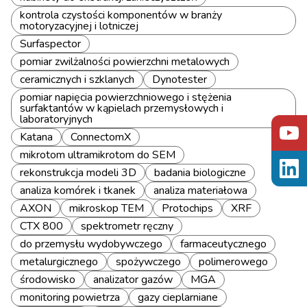
kontrola czystości komponentów w branży
motoryzacyjnej i lotniczej
Surfaspector
pomiar zwilżalności powierzchni metalowych
ceramicznych i szklanych
Dynotester
pomiar napięcia powierzchniowego i stężenia
surfaktantów w kąpielach przemysłowych i
laboratoryjnych
Katana
ConnectomX
mikrotom ultramikrotom do SEM
rekonstrukcja modeli 3D
badania biologiczne
analiza komórek i tkanek
analiza materiałowa
AXON
mikroskop TEM
Protochips
XRF
CTX 800
spektrometr ręczny
do przemysłu wydobywczego
farmaceutycznego
metalurgicznego
spożywczego
polimerowego
środowisko
analizator gazów
MGA
monitoring powietrza
gazy cieplarniane