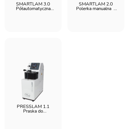
SMARTLAM 3.0
SMARTLAM 2.0
Półautomatyczna
Polerka manualna -
szlifierko-polerka z
Lam Plan
dociskiem
indywidualnym - Lam
Plan
PRESSLAM 1.1
Praska do
inkludowania na
gorąco - Lam Plan