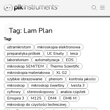
Tag: Lam Plan
Tagi:
ultramikrotom
mikroskopia elektronowa
preparatyka próbek
UC Enuity
leica
laboratorium
automatyzacja
EDS
mikroskop SEM/TEM
Thermo Scientific
mikroskopia materiałowa
XL G2
szybkie obrazowanie
phenom
kontrola jakości
mikroskop
mikroskop świetlny
Ivesta 3
cyfrowy
stereoskopowy
analiza cząstek
Emspira 3
M125
DM4
DM6 M
mikroskop do czystości technicznej