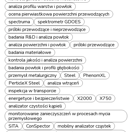
analiza profilu warstw i powłok
ocena pierwiastkowa powierzchni przewodzących
spectruma
spektrometr GDOES
próbki przewodzące i nieprzewodzące
badania R&D i analiza powłok
analiza powierzchni i powłok
próbki przewodzące
badania materiałowe
kontrola jakości i analiza powierzchni
badania powłok i profili głębokości
przemysł metalurgiczny
Steel
PhenomXL
PerticleX Steel
analiza wtrąceń
inspekcja w transporcie
energetyce i bezpieczeństwie
X2000
X750
analizator czystości kąpieli
monitorowanie zanieczyszczeń w procesach mycia
przemysłowego
SITA
ConSpector
mobilny analizator cząstek