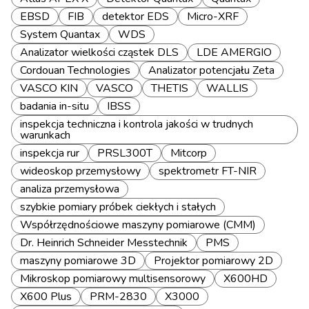
EBSD
FIB
detektor EDS
Micro-XRF
System Quantax
WDS
Analizator wielkości cząstek DLS
LDE AMERGIO
Cordouan Technologies
Analizator potencjału Zeta
VASCO KIN
VASCO
THETIS
WALLIS
badania in-situ
IBSS
inspekcja techniczna i kontrola jakości w trudnych
warunkach
inspekcja rur
PRSL300T
Mitcorp
wideoskop przemysłowy
spektrometr FT-NIR
analiza przemysłowa
szybkie pomiary próbek ciekłych i stałych
Współrzędnościowe maszyny pomiarowe (CMM)
Dr. Heinrich Schneider Messtechnik
PMS
maszyny pomiarowe 3D
Projektor pomiarowy 2D
Mikroskop pomiarowy multisensorowy
X600HD
X600 Plus
PRM-2830
X3000