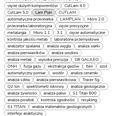
cięcie dużych komponentów
CutLam 4.0
CutLam 5.0
Lam Plan
CUTLAM
automatyczna przecinarka
LAMPLAN
Micro 2.0
przecinarka laboratoryjna
cięcie precyzyjne
metalurgia
Micro 1.1
3.1
cięcie automatyczne
kontrola jakości metali
laboratoria przemysłowe
analizator spalania
analiza węgla
analiza siarki
analiza pierwiastków
analiza wodoru
analiza metali
wysoka precyzja
G8 GALILEO
ONH
fuzja gazu
ekstrakcja gazów
tlen
azot
automatyczny pomiar
wodór
analiza ceramiki
analiza szkła
analiza pierwiastkowa
Tracer 5g
Q2 Ion
spektrometr iskrowy
analiza geologiczna
analiza żywności
analiza paliw
S1 Titan 800
analiza powłok
kontrola zgodności
recykling
S1 TITAN
analiza materiałów geologicznych
interfejs analityczny