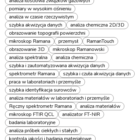
analiza ilościowa związków gazowych
pomiary w wysokim ciśnieniu
analiza w czasie rzeczywistym
szybka akwizycja danych
analiza chemiczna 2D/3D
obrazowanie topografii powierzchni
mikroskop Ramana
przemysł
RamanTouch
obrazowanie 3D
mikroskop Ramanowski
analiza spektralna
analiza chemiczna
szybka i zautomatyzowana akwizycja danych
spektrometr Ramana
szybka i czuła akwizycja danych
praca w laboratoriach i przemyśle
szybka identyfikacja surowców
analiza materiałów w laboratoriach i przemyśle
Ręczny spektrometr Ramana
analiza materiałów
mikroskop FTIR QCL
analizator FT-NIR
badania laboratoryjne
analiza próbek ciekłych i stałych
kontrola jakości i badania materiałowe