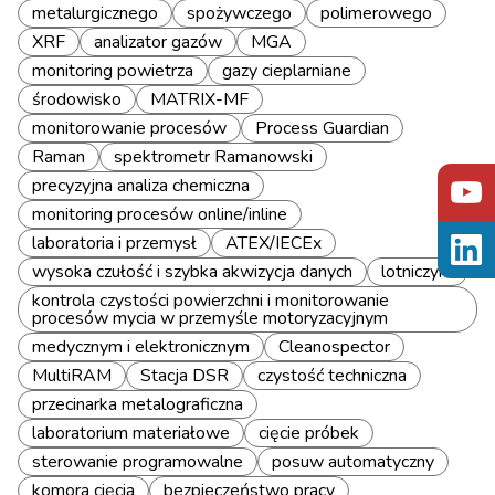
metalurgicznego
spożywczego
polimerowego
XRF
analizator gazów
MGA
monitoring powietrza
gazy cieplarniane
środowisko
MATRIX-MF
monitorowanie procesów
Process Guardian
Raman
spektrometr Ramanowski
precyzyjna analiza chemiczna
monitoring procesów online/inline
laboratoria i przemysł
ATEX/IECEx
wysoka czułość i szybka akwizycja danych
lotniczym
kontrola czystości powierzchni i monitorowanie
procesów mycia w przemyśle motoryzacyjnym
medycznym i elektronicznym
Cleanospector
MultiRAM
Stacja DSR
czystość techniczna
przecinarka metalograficzna
laboratorium materiałowe
cięcie próbek
sterowanie programowalne
posuw automatyczny
komora cięcia
bezpieczeństwo pracy