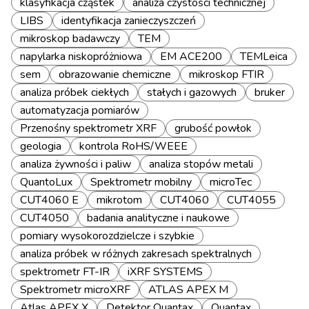
klasyfikacja cząstek
analiza czystości technicznej
LIBS
identyfikacja zanieczyszczeń
mikroskop badawczy
TEM
napylarka niskopróżniowa
EM ACE200
TEMLeica
sem
obrazowanie chemiczne
mikroskop FTIR
analiza próbek ciekłych
stałych i gazowych
bruker
automatyzacja pomiarów
Przenośny spektrometr XRF
grubość powłok
geologia
kontrola RoHS/WEEE
analiza żywności i paliw
analiza stopów metali
QuantoLux
Spektrometr mobilny
microTec
CUT4060 E
mikrotom
CUT4060
CUT4055
CUT4050
badania analityczne i naukowe
pomiary wysokorozdzielcze i szybkie
analiza próbek w różnych zakresach spektralnych
spektrometr FT-IR
iXRF SYSTEMS
Spektrometr microXRF
ATLAS APEX M
Atlas APEX X
Detektor Quantax
Quantax