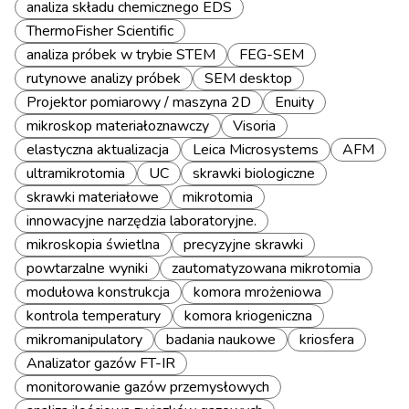
analiza składu chemicznego EDS
ThermoFisher Scientific
analiza próbek w trybie STEM
FEG-SEM
rutynowe analizy próbek
SEM desktop
Projektor pomiarowy / maszyna 2D
Enuity
mikroskop materiałoznawczy
Visoria
elastyczna aktualizacja
Leica Microsystems
AFM
ultramikrotomia
UC
skrawki biologiczne
skrawki materiałowe
mikrotomia
innowacyjne narzędzia laboratoryjne.
mikroskopia świetlna
precyzyjne skrawki
powtarzalne wyniki
zautomatyzowana mikrotomia
modułowa konstrukcja
komora mrożeniowa
kontrola temperatury
komora kriogeniczna
mikromanipulatory
badania naukowe
kriosfera
Analizator gazów FT-IR
monitorowanie gazów przemysłowych