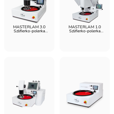
MASTERLAM 3.0
MASTERLAM 1.0
Szlifierko-polerka
Szlifierko-polerka
automatyczna z
automatyczna z
dociskiem centralnym i
dociskiem centralnym
indywidualnym - Lam
- Lam Plan
Plan