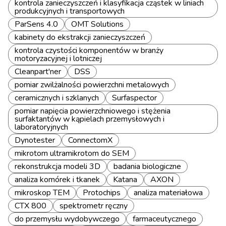
kontrola zanieczyszczeń i klasyfikacja cząstek w liniach
produkcyjnych i transportowych
ParSens 4.0
OMT Solutions
kabinety do ekstrakcji zanieczyszczeń
kontrola czystości komponentów w branży
motoryzacyjnej i lotniczej
Cleanpart'ner
DSS
pomiar zwilżalności powierzchni metalowych
ceramicznych i szklanych
Surfaspector
pomiar napięcia powierzchniowego i stężenia
surfaktantów w kąpielach przemysłowych i
laboratoryjnych
Dynotester
ConnectomX
mikrotom ultramikrotom do SEM
rekonstrukcja modeli 3D
badania biologiczne
analiza komórek i tkanek
Katana
AXON
mikroskop TEM
Protochips
analiza materiałowa
CTX 800
spektrometr ręczny
do przemysłu wydobywczego
farmaceutycznego