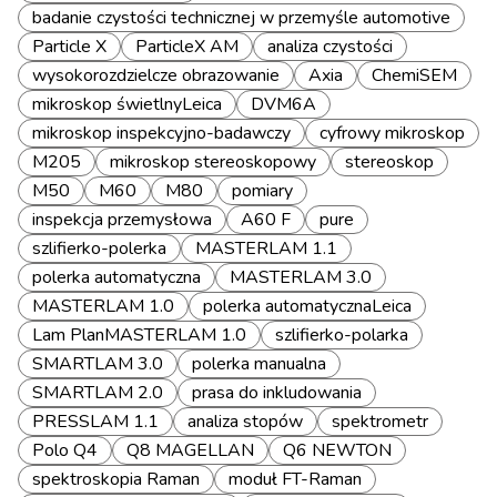
badanie czystości technicznej w przemyśle automotive
Particle X
ParticleX AM
analiza czystości
wysokorozdzielcze obrazowanie
Axia
ChemiSEM
mikroskop świetlnyLeica
DVM6A
mikroskop inspekcyjno-badawczy
cyfrowy mikroskop
M205
mikroskop stereoskopowy
stereoskop
M50
M60
M80
pomiary
inspekcja przemysłowa
A60 F
pure
szlifierko-polerka
MASTERLAM 1.1
polerka automatyczna
MASTERLAM 3.0
MASTERLAM 1.0
polerka automatycznaLeica
Lam PlanMASTERLAM 1.0
szlifierko-polarka
SMARTLAM 3.0
polerka manualna
SMARTLAM 2.0
prasa do inkludowania
PRESSLAM 1.1
analiza stopów
spektrometr
Polo Q4
Q8 MAGELLAN
Q6 NEWTON
spektroskopia Raman
moduł FT-Raman