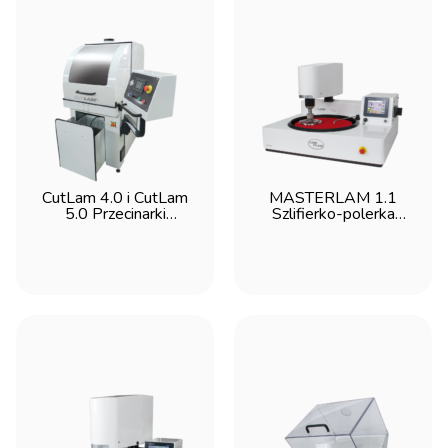
CutLam 4.0 i CutLam
MASTERLAM 1.1
5.0 Przecinarki
Szlifierko-polerka
podłogowe
automatyczna do
automatyczne
docisku centralnego -
metalograficzne - Lam
Lam Plan
Plan