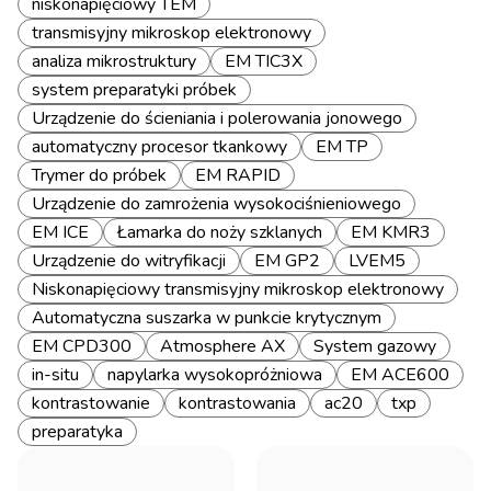
niskonapięciowy TEM
transmisyjny mikroskop elektronowy
analiza mikrostruktury
EM TIC3X
system preparatyki próbek
Urządzenie do ścieniania i polerowania jonowego
automatyczny procesor tkankowy
EM TP
Trymer do próbek
EM RAPID
Urządzenie do zamrożenia wysokociśnieniowego
EM ICE
Łamarka do noży szklanych
EM KMR3
Urządzenie do witryfikacji
EM GP2
LVEM5
Niskonapięciowy transmisyjny mikroskop elektronowy
Automatyczna suszarka w punkcie krytycznym
EM CPD300
Atmosphere AX
System gazowy
in-situ
napylarka wysokopróżniowa
EM ACE600
kontrastowanie
kontrastowania
ac20
txp
preparatyka