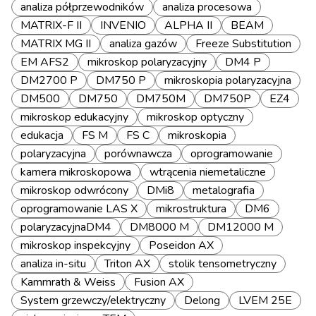
analiza półprzewodników
analiza procesowa
MATRIX-F II
INVENIO
ALPHA II
BEAM
MATRIX MG II
analiza gazów
Freeze Substitution
EM AFS2
mikroskop polaryzacyjny
DM4 P
DM2700 P
DM750 P
mikroskopia polaryzacyjna
DM500
DM750
DM750M
DM750P
EZ4
mikroskop edukacyjny
mikroskop optyczny
edukacja
FS M
FS C
mikroskopia
polaryzacyjna
porównawcza
oprogramowanie
kamera mikroskopowa
wtrącenia niemetaliczne
mikroskop odwrócony
DMi8
metalografia
oprogramowanie LAS X
mikrostruktura
DM6
polaryzacyjnaDM4
DM8000 M
DM12000 M
mikroskop inspekcyjny
Poseidon AX
analiza in-situ
Triton AX
stolik tensometryczny
Kammrath & Weiss
Fusion AX
System grzewczy/elektryczny
Delong
LVEM 25E