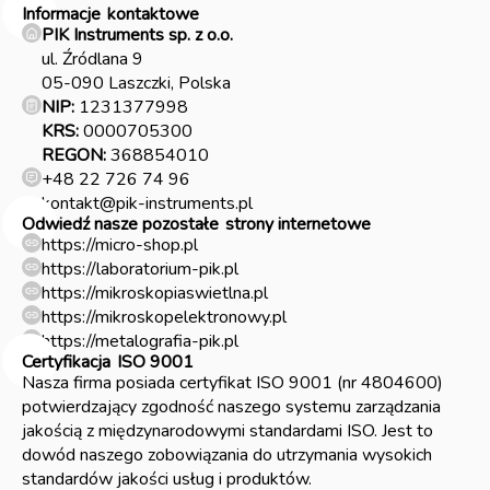
Informacje
kontaktowe
PIK Instruments sp. z o.o.
ul. Źródlana 9
05-090 Laszczki, Polska
NIP:
1231377998
KRS:
0000705300
REGON:
368854010
+48 22 726 74 96
kontakt@pik-instruments.pl
Odwiedź nasze pozostałe
strony internetowe
https://micro-shop.pl
https://laboratorium-pik.pl
https://mikroskopiaswietlna.pl
https://mikroskopelektronowy.pl
https://metalografia-pik.pl
Certyfikacja
ISO 9001
Nasza firma posiada certyfikat ISO 9001 (nr 4804600)
potwierdzający zgodność naszego systemu zarządzania
jakością z międzynarodowymi standardami ISO. Jest to
dowód naszego zobowiązania do utrzymania wysokich
standardów jakości usług i produktów.