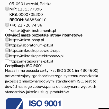
05-090 Laszczki, Polska
NIP:
1231377998
KRS:
0000705300
REGON:
368854010
+48 22 726 74 96
kontakt@pik-instruments.pl
Odwiedź nasze pozostałe
strony internetowe
https://micro-shop.pl
https://laboratorium-pik.pl
https://mikroskopiaswietlna.pl
https://mikroskopelektronowy.pl
https://metalografia-pik.pl
Certyfikacja
ISO 9001
Nasza firma posiada certyfikat ISO 9001 (nr 4804600)
potwierdzający zgodność naszego systemu zarządzania
jakością z międzynarodowymi standardami ISO. Jest to
dowód naszego zobowiązania do utrzymania wysokich
standardów jakości usług i produktów.