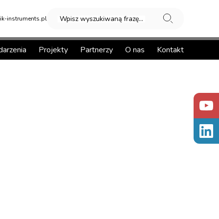
Wpisz wyszukiwaną frazę...
k-instruments.pl
arzenia
Projekty
Partnerzy
O nas
Kontakt