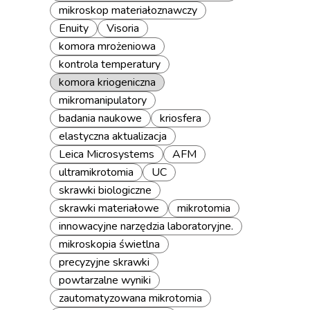
mikroskop materiałoznawczy
Enuity
Visoria
komora mrożeniowa
kontrola temperatury
komora kriogeniczna
mikromanipulatory
badania naukowe
kriosfera
elastyczna aktualizacja
Leica Microsystems
AFM
ultramikrotomia
UC
skrawki biologiczne
skrawki materiałowe
mikrotomia
innowacyjne narzędzia laboratoryjne.
mikroskopia świetlna
precyzyjne skrawki
powtarzalne wyniki
zautomatyzowana mikrotomia