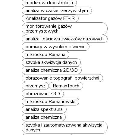
modułowa konstrukcja
analiza w czasie rzeczywistym
Analizator gazów FT-IR
monitorowanie gazów
przemysłowych
analiza ilościowa związków gazowych
pomiary w wysokim ciśnieniu
mikroskop Ramana
szybka akwizycja danych
analiza chemiczna 2D/3D
obrazowanie topografii powierzchni
przemysł
RamanTouch
obrazowanie 3D
mikroskop Ramanowski
analiza spektralna
analiza chemiczna
szybka i zautomatyzowana akwizycja
danych