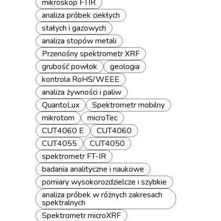
mikroskop FTIR
analiza próbek ciekłych
stałych i gazowych
analiza stopów metali
Przenośny spektrometr XRF
grubość powłok
geologia
kontrola RoHS/WEEE
analiza żywności i paliw
QuantoLux
Spektrometr mobilny
mikrotom
microTec
CUT4060 E
CUT4060
CUT4055
CUT4050
spektrometr FT-IR
badania analityczne i naukowe
pomiary wysokorozdzielcze i szybkie
analiza próbek w różnych zakresach
spektralnych
Spektrometr microXRF