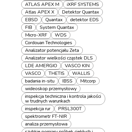
ATLAS APEX M
iXRF SYSTEMS
Atlas APEX X
Detektor Quantax
EBSD
Quantax
detektor EDS
FIB
System Quantax
Micro-XRF
WDS
Cordouan Technologies
Analizator potencjału Zeta
Analizator wielkości cząstek DLS
LDE AMERGIO
VASCO KIN
VASCO
THETIS
WALLIS
badania in-situ
IBSS
Mitcorp
wideoskop przemysłowy
inspekcja techniczna i kontrola jakości
w trudnych warunkach
inspekcja rur
PRSL300T
spektrometr FT-NIR
analiza przemysłowa
szybkie pomiary próbek ciekłych i