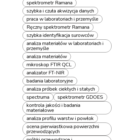
spektrometr Ramana
szybka i czuła akwizycja danych
praca w laboratoriach i przemyśle
Ręczny spektrometr Ramana
szybka identyfikacja surowców
analiza materiałów w laboratoriach i
przemyśle
analiza materiałów
mikroskop FTIR QCL
analizator FT-NIR
badania laboratoryjne
analiza próbek ciekłych i stałych
spectruma
spektrometr GDOES
kontrola jakości i badania
materiałowe
analiza profilu warstw i powłok
ocena pierwiastkowa powierzchni
przewodzących
próbki przewodzące i