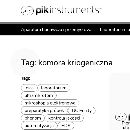
Aparatura badawcza i przemysłowa
Laboratorium 
Tag: komora kriogeniczna
Tagi:
leica
laboratorium
ultramikrotom
mikroskopia elektronowa
preparatyka próbek
UC Enuity
phenom
kontrola jakości
Pier
automatyzacja
EDS
ult