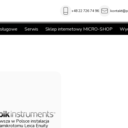
+48 22 726 74 96
kontakt@pi
usługowe
Serwis
Sklep internetowy MICRO-SHOP
Wyd
wsza w Polsce instalacja
ramikrotomu Leica Enuity