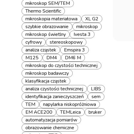
mikroskop SEM/TEM
Thermo Scientific
mikroskopia materiałowa
XL G2
szybkie obrazowanie
mikroskop
mikroskop świetlny
Ivesta 3
cyfrowy
stereoskopowy
analiza cząstek
Emspira 3
M125
DM4
DM6 M
mikroskop do czystości technicznej
mikroskop badawczy
klasyfikacja cząstek
analiza czystości technicznej
LIBS
identyfikacja zanieczyszczeń
sem
TEM
napylarka niskopróżniowa
EM ACE200
TEMLeica
bruker
automatyzacja pomiarów
obrazowanie chemiczne