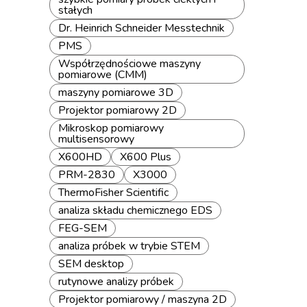
stałych
Dr. Heinrich Schneider Messtechnik
PMS
Współrzędnościowe maszyny
pomiarowe (CMM)
maszyny pomiarowe 3D
Projektor pomiarowy 2D
Mikroskop pomiarowy
multisensorowy
X600HD
X600 Plus
PRM-2830
X3000
ThermoFisher Scientific
analiza składu chemicznego EDS
FEG-SEM
analiza próbek w trybie STEM
SEM desktop
rutynowe analizy próbek
Projektor pomiarowy / maszyna 2D