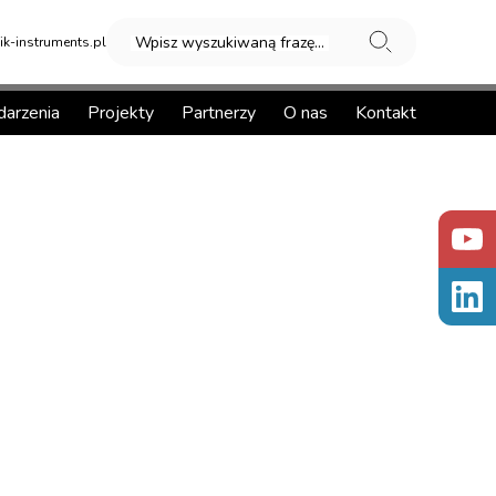
Wpisz wyszukiwaną frazę...
k-instruments.pl
arzenia
Projekty
Partnerzy
O nas
Kontakt