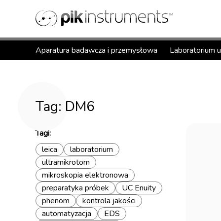
Aparatura badawcza i przemysłowa
Laboratorium 
Tag: DM6
Tagi:
leica
laboratorium
ultramikrotom
mikroskopia elektronowa
preparatyka próbek
UC Enuity
phenom
kontrola jakości
automatyzacja
EDS