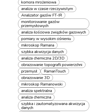
komora mrożeniowa
analiza w czasie rzeczywistym
Analizator gazów FT-IR
monitorowanie gazów
przemysłowych
analiza ilościowa związków gazowych
pomiary w wysokim ciśnieniu
mikroskop Ramana
szybka akwizycja danych
analiza chemiczna 2D/3D
obrazowanie topografii powierzchni
przemysł
RamanTouch
obrazowanie 3D
mikroskop Ramanowski
analiza spektralna
analiza chemiczna
szybka i zautomatyzowana akwizycja
danych