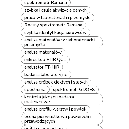
spektrometr Ramana
szybka i czuła akwizycja danych
praca w laboratoriach i przemyśle
Ręczny spektrometr Ramana
szybka identyfikacja surowców
analiza materiałów w laboratoriach i
przemyśle
analiza materiałów
mikroskop FTIR QCL
analizator FT-NIR
badania laboratoryjne
analiza próbek ciekłych i stałych
spectruma
spektrometr GDOES
kontrola jakości i badania
materiałowe
analiza profilu warstw i powłok
ocena pierwiastkowa powierzchni
przewodzących
próbki przewodzące i