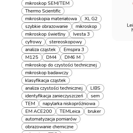
mikroskop SEM/TEM
Thermo Scientific
mikroskopia materiałowa
XL G2
Le
szybkie obrazowanie
mikroskop
mikroskop świetlny
Ivesta 3
cyfrowy
stereoskopowy
analiza cząstek
Emspira 3
M125
DM4
DM6 M
mikroskop do czystości technicznej
mikroskop badawczy
klasyfikacja cząstek
analiza czystości technicznej
LIBS
identyfikacja zanieczyszczeń
sem
TEM
napylarka niskopróżniowa
EM ACE200
TEMLeica
bruker
automatyzacja pomiarów
obrazowanie chemiczne