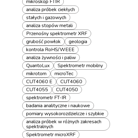
mikroskop FTIR
analiza próbek ciekłych
stałych i gazowych
analiza stopów metali
Przenośny spektrometr XRF
grubość powłok
geologia
kontrola RoHS/WEEE
analiza żywności i paliw
QuantoLux
Spektrometr mobilny
mikrotom
microTec
CUT4060 E
CUT4060
CUT4055
CUT4050
spektrometr FT-IR
badania analityczne i naukowe
pomiary wysokorozdzielcze i szybkie
analiza próbek w różnych zakresach
spektralnych
Spektrometr microXRF