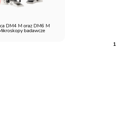
ica DM4 M oraz DM6 M
Mikroskopy badawcze
1