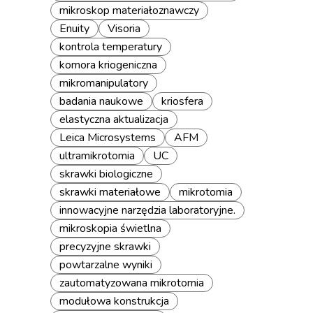
mikroskop materiałoznawczy
Enuity
Visoria
kontrola temperatury
komora kriogeniczna
mikromanipulatory
badania naukowe
kriosfera
elastyczna aktualizacja
Leica Microsystems
AFM
ultramikrotomia
UC
skrawki biologiczne
skrawki materiałowe
mikrotomia
innowacyjne narzędzia laboratoryjne.
mikroskopia świetlna
precyzyjne skrawki
powtarzalne wyniki
zautomatyzowana mikrotomia
modułowa konstrukcja