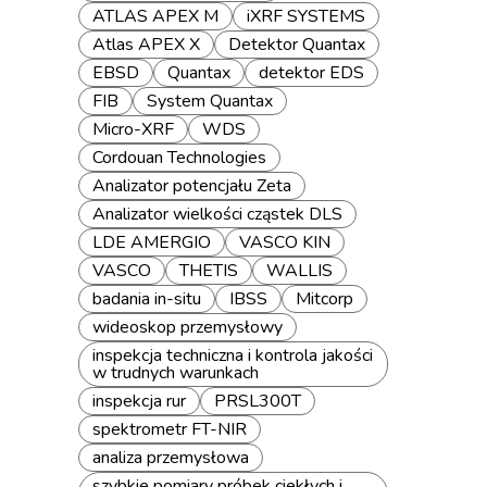
ATLAS APEX M
iXRF SYSTEMS
Atlas APEX X
Detektor Quantax
EBSD
Quantax
detektor EDS
FIB
System Quantax
Micro-XRF
WDS
Cordouan Technologies
Analizator potencjału Zeta
Analizator wielkości cząstek DLS
LDE AMERGIO
VASCO KIN
VASCO
THETIS
WALLIS
badania in-situ
IBSS
Mitcorp
wideoskop przemysłowy
inspekcja techniczna i kontrola jakości
w trudnych warunkach
inspekcja rur
PRSL300T
spektrometr FT-NIR
analiza przemysłowa
szybkie pomiary próbek ciekłych i