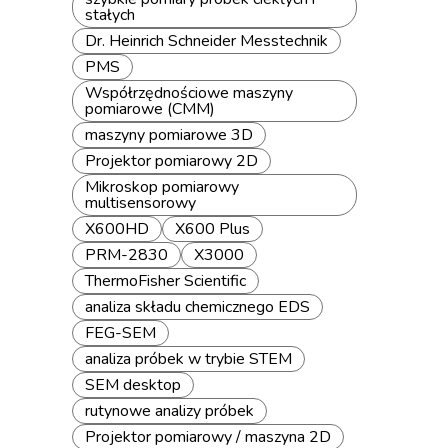
stałych
Dr. Heinrich Schneider Messtechnik
PMS
Współrzędnościowe maszyny
pomiarowe (CMM)
maszyny pomiarowe 3D
Projektor pomiarowy 2D
Mikroskop pomiarowy
multisensorowy
X600HD
X600 Plus
PRM-2830
X3000
ThermoFisher Scientific
analiza składu chemicznego EDS
FEG-SEM
analiza próbek w trybie STEM
SEM desktop
rutynowe analizy próbek
Projektor pomiarowy / maszyna 2D