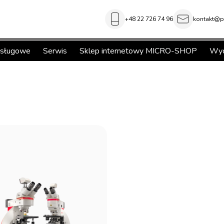
+48 22 726 74 96
kontakt@pi
usługowe
Serwis
Sklep internetowy MICRO-SHOP
Wyd