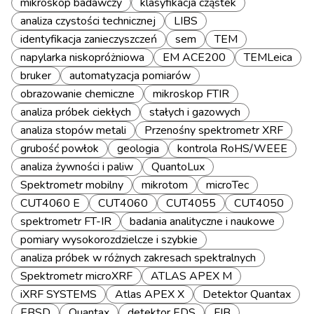
mikroskop badawczy
klasyfikacja cząstek
analiza czystości technicznej
LIBS
identyfikacja zanieczyszczeń
sem
TEM
napylarka niskopróżniowa
EM ACE200
TEMLeica
bruker
automatyzacja pomiarów
obrazowanie chemiczne
mikroskop FTIR
analiza próbek ciekłych
stałych i gazowych
analiza stopów metali
Przenośny spektrometr XRF
grubość powłok
geologia
kontrola RoHS/WEEE
analiza żywności i paliw
QuantoLux
Spektrometr mobilny
mikrotom
microTec
CUT4060 E
CUT4060
CUT4055
CUT4050
spektrometr FT-IR
badania analityczne i naukowe
pomiary wysokorozdzielcze i szybkie
analiza próbek w różnych zakresach spektralnych
Spektrometr microXRF
ATLAS APEX M
iXRF SYSTEMS
Atlas APEX X
Detektor Quantax
EBSD
Quantax
detektor EDS
FIB