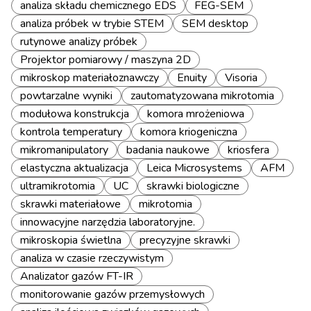
analiza składu chemicznego EDS
FEG-SEM
analiza próbek w trybie STEM
SEM desktop
rutynowe analizy próbek
Projektor pomiarowy / maszyna 2D
mikroskop materiałoznawczy
Enuity
Visoria
powtarzalne wyniki
zautomatyzowana mikrotomia
modułowa konstrukcja
komora mrożeniowa
kontrola temperatury
komora kriogeniczna
mikromanipulatory
badania naukowe
kriosfera
elastyczna aktualizacja
Leica Microsystems
AFM
ultramikrotomia
UC
skrawki biologiczne
skrawki materiałowe
mikrotomia
innowacyjne narzędzia laboratoryjne.
mikroskopia świetlna
precyzyjne skrawki
analiza w czasie rzeczywistym
Analizator gazów FT-IR
monitorowanie gazów przemysłowych