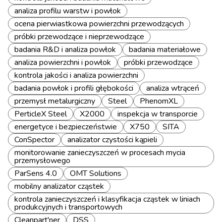
analiza profilu warstw i powłok
ocena pierwiastkowa powierzchni przewodzących
próbki przewodzące i nieprzewodzące
badania R&D i analiza powłok
badania materiałowe
analiza powierzchni i powłok
próbki przewodzące
kontrola jakości i analiza powierzchni
badania powłok i profili głębokości
analiza wtrąceń
przemysł metalurgiczny
Steel
PhenomXL
PerticleX Steel
X2000
inspekcja w transporcie
energetyce i bezpieczeństwie
X750
SITA
ConSpector
analizator czystości kąpieli
monitorowanie zanieczyszczeń w procesach mycia
przemysłowego
ParSens 4.0
OMT Solutions
mobilny analizator cząstek
kontrola zanieczyszczeń i klasyfikacja cząstek w liniach
produkcyjnych i transportowych
Cleanpart'ner
DSS