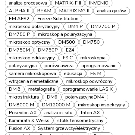
analiza procesowa
MATRIX-F II
INVENIO
ALPHA II
BEAM
MATRIX MG II
analiza gazów
EM AFS2
Freeze Substitution
mikroskop polaryzacyjny
DM4 P
DM2700 P
DM750 P
mikroskopia polaryzacyjna
mikroskop optyczny
DM500
DM750
DM750M
DM750P
EZ4
mikroskop edukacyjny
FS C
mikroskopia
polaryzacyjna
porównawcza
oprogramowanie
kamera mikroskopowa
edukacja
FS M
wtrącenia niemetaliczne
mikroskop odwrócony
DMi8
metalografia
oprogramowanie LAS X
mikrostruktura
DM6
polaryzacyjnaDM4
DM8000 M
DM12000 M
mikroskop inspekcyjny
Poseidon AX
analiza in-situ
Triton AX
Kammrath & Weiss
stolik tensometryczny
Fusion AX
System grzewczy/elektryczny