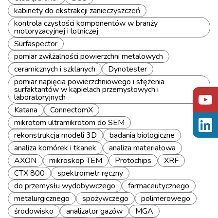
kabinety do ekstrakcji zanieczyszczeń
kontrola czystości komponentów w branży
motoryzacyjnej i lotniczej
Surfaspector
pomiar zwilżalności powierzchni metalowych
ceramicznych i szklanych
Dynotester
pomiar napięcia powierzchniowego i stężenia
surfaktantów w kąpielach przemysłowych i
laboratoryjnych
Katana
ConnectomX
mikrotom ultramikrotom do SEM
rekonstrukcja modeli 3D
badania biologiczne
analiza komórek i tkanek
analiza materiałowa
AXON
mikroskop TEM
Protochips
XRF
CTX 800
spektrometr ręczny
do przemysłu wydobywczego
farmaceutycznego
metalurgicznego
spożywczego
polimerowego
środowisko
analizator gazów
MGA