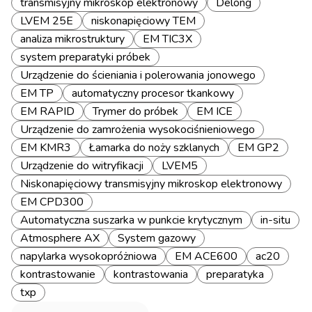
transmisyjny mikroskop elektronowy
Delong
LVEM 25E
niskonapięciowy TEM
analiza mikrostruktury
EM TIC3X
system preparatyki próbek
Urządzenie do ścieniania i polerowania jonowego
EM TP
automatyczny procesor tkankowy
EM RAPID
Trymer do próbek
EM ICE
Urządzenie do zamrożenia wysokociśnieniowego
EM KMR3
Łamarka do noży szklanych
EM GP2
Urządzenie do witryfikacji
LVEM5
Niskonapięciowy transmisyjny mikroskop elektronowy
EM CPD300
Automatyczna suszarka w punkcie krytycznym
in-situ
Atmosphere AX
System gazowy
napylarka wysokopróżniowa
EM ACE600
ac20
kontrastowanie
kontrastowania
preparatyka
txp