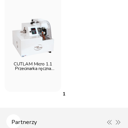
CUTLAM Micro 1.1
Przecinarka ręczna
metalograficzna z dużą
komorą - Lam Plan
1
Partnerzy