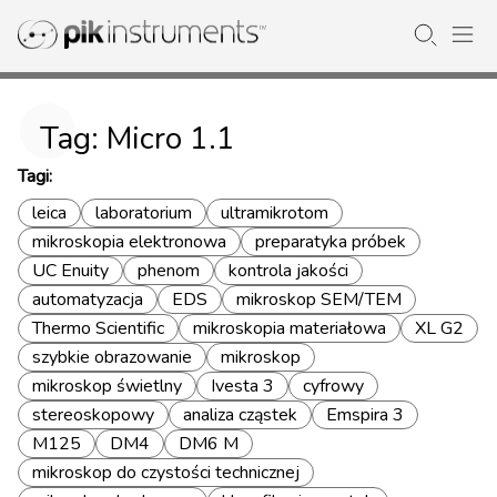
Tag: Micro 1.1
Tagi:
leica
laboratorium
ultramikrotom
mikroskopia elektronowa
preparatyka próbek
UC Enuity
phenom
kontrola jakości
automatyzacja
EDS
mikroskop SEM/TEM
Thermo Scientific
mikroskopia materiałowa
XL G2
szybkie obrazowanie
mikroskop
mikroskop świetlny
Ivesta 3
cyfrowy
stereoskopowy
analiza cząstek
Emspira 3
M125
DM4
DM6 M
mikroskop do czystości technicznej