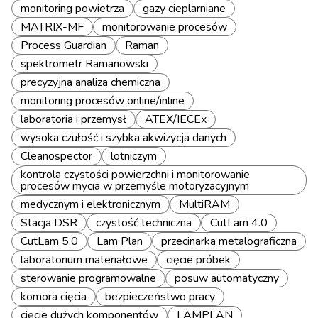
monitoring powietrza
gazy cieplarniane
MATRIX-MF
monitorowanie procesów
Process Guardian
Raman
spektrometr Ramanowski
precyzyjna analiza chemiczna
monitoring procesów online/inline
laboratoria i przemysł
ATEX/IECEx
wysoka czułość i szybka akwizycja danych
Cleanospector
lotniczym
kontrola czystości powierzchni i monitorowanie
procesów mycia w przemyśle motoryzacyjnym
medycznym i elektronicznym
MultiRAM
Stacja DSR
czystość techniczna
CutLam 4.0
CutLam 5.0
Lam Plan
przecinarka metalograficzna
laboratorium materiałowe
cięcie próbek
sterowanie programowalne
posuw automatyczny
komora cięcia
bezpieczeństwo pracy
cięcie dużych komponentów
LAMPLAN