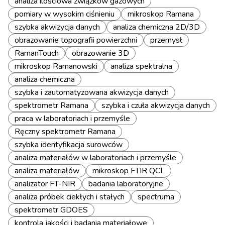
analiza ilościowa związków gazowych
pomiary w wysokim ciśnieniu
mikroskop Ramana
szybka akwizycja danych
analiza chemiczna 2D/3D
obrazowanie topografii powierzchni
przemysł
RamanTouch
obrazowanie 3D
mikroskop Ramanowski
analiza spektralna
analiza chemiczna
szybka i zautomatyzowana akwizycja danych
spektrometr Ramana
szybka i czuła akwizycja danych
praca w laboratoriach i przemyśle
Ręczny spektrometr Ramana
szybka identyfikacja surowców
analiza materiałów w laboratoriach i przemyśle
analiza materiałów
mikroskop FTIR QCL
analizator FT-NIR
badania laboratoryjne
analiza próbek ciekłych i stałych
spectruma
spektrometr GDOES
kontrola jakości i badania materiałowe