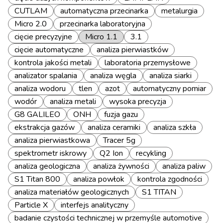
CUTLAM
automatyczna przecinarka
metalurgia
Micro 2.0
przecinarka laboratoryjna
cięcie precyzyjne
Micro 1.1
3.1
cięcie automatyczne
analiza pierwiastków
kontrola jakości metali
laboratoria przemysłowe
analizator spalania
analiza węgla
analiza siarki
analiza wodoru
tlen
azot
automatyczny pomiar
wodór
analiza metali
wysoka precyzja
G8 GALILEO
ONH
fuzja gazu
ekstrakcja gazów
analiza ceramiki
analiza szkła
analiza pierwiastkowa
Tracer 5g
spektrometr iskrowy
Q2 Ion
recykling
analiza geologiczna
analiza żywności
analiza paliw
S1 Titan 800
analiza powłok
kontrola zgodności
analiza materiałów geologicznych
S1 TITAN
Particle X
interfejs analityczny
badanie czystości technicznej w przemyśle automotive