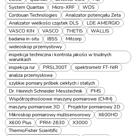
System Quantax
Micro-XRF
WDS
Cordouan Technologies
Analizator potencjału Zeta
Analizator wielkości cząstek DLS
LDE AMERGIO
VASCO KIN
VASCO
THETIS
WALLIS
badania in-situ
IBSS
Mitcorp
wideoskop przemysłowy
inspekcja techniczna i kontrola jakości w trudnych
warunkach
inspekcja rur
PRSL300T
spektrometr FT-NIR
analiza przemysłowa
szybkie pomiary próbek ciekłych i stałych
Dr. Heinrich Schneider Messtechnik
PMS
Współrzędnościowe maszyny pomiarowe (CMM)
maszyny pomiarowe 3D
Projektor pomiarowy 2D
Mikroskop pomiarowy multisensorowy
X600HD
X600 Plus
PRM-2830
X3000
ThermoFisher Scientific