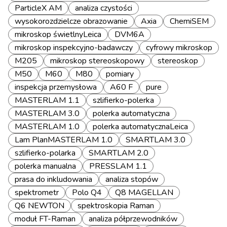
ParticleX AM
analiza czystości
wysokorozdzielcze obrazowanie
Axia
ChemiSEM
mikroskop świetlnyLeica
DVM6A
mikroskop inspekcyjno-badawczy
cyfrowy mikroskop
M205
mikroskop stereoskopowy
stereoskop
M50
M60
M80
pomiary
inspekcja przemysłowa
A60 F
pure
MASTERLAM 1.1
szlifierko-polerka
MASTERLAM 3.0
polerka automatyczna
MASTERLAM 1.0
polerka automatycznaLeica
Lam PlanMASTERLAM 1.0
SMARTLAM 3.0
szlifierko-polarka
SMARTLAM 2.0
polerka manualna
PRESSLAM 1.1
prasa do inkludowania
analiza stopów
spektrometr
Polo Q4
Q8 MAGELLAN
Q6 NEWTON
spektroskopia Raman
moduł FT-Raman
analiza półprzewodników