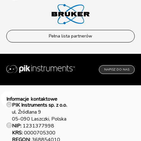
Pełna lista partnerów
NAPISZ DO NAS
Informacje
kontaktowe
PIK Instruments sp. z o.o.
ul. Źródlana 9
05-090 Laszczki, Polska
NIP:
1231377998
KRS:
0000705300
REGON:
368854010