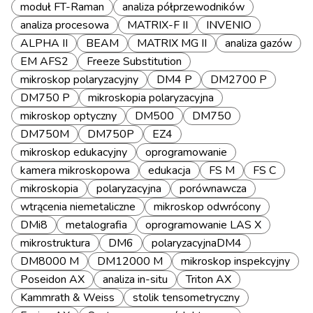
moduł FT-Raman
analiza półprzewodników
analiza procesowa
MATRIX-F II
INVENIO
ALPHA II
BEAM
MATRIX MG II
analiza gazów
EM AFS2
Freeze Substitution
mikroskop polaryzacyjny
DM4 P
DM2700 P
DM750 P
mikroskopia polaryzacyjna
mikroskop optyczny
DM500
DM750
DM750M
DM750P
EZ4
mikroskop edukacyjny
oprogramowanie
kamera mikroskopowa
edukacja
FS M
FS C
mikroskopia
polaryzacyjna
porównawcza
wtrącenia niemetaliczne
mikroskop odwrócony
DMi8
metalografia
oprogramowanie LAS X
mikrostruktura
DM6
polaryzacyjnaDM4
DM8000 M
DM12000 M
mikroskop inspekcyjny
Poseidon AX
analiza in-situ
Triton AX
Kammrath & Weiss
stolik tensometryczny