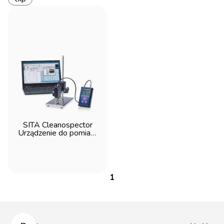
SITA Cleanospector
Urządzenie do pomiaru
resztkowych
zanieczyszczeń
olejowych
1