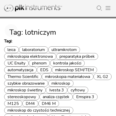
Tag: lotniczym
Tagi:
leica
laboratorium
ultramikrotom
mikroskopia elektronowa
preparatyka próbek
UC Enuity
phenom
kontrola jakości
automatyzacja
EDS
mikroskop SEM/TEM
Thermo Scientific
mikroskopia materiałowa
XL G2
szybkie obrazowanie
mikroskop
mikroskop świetlny
Ivesta 3
cyfrowy
stereoskopowy
analiza cząstek
Emspira 3
M125
DM4
DM6 M
mikroskop do czystości technicznej