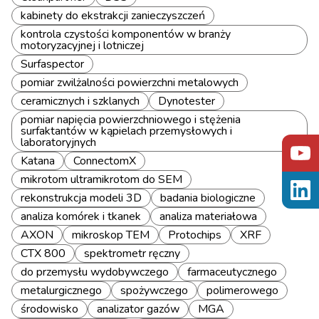
kabinety do ekstrakcji zanieczyszczeń
kontrola czystości komponentów w branży
motoryzacyjnej i lotniczej
Surfaspector
pomiar zwilżalności powierzchni metalowych
ceramicznych i szklanych
Dynotester
pomiar napięcia powierzchniowego i stężenia
surfaktantów w kąpielach przemysłowych i
laboratoryjnych
Katana
ConnectomX
mikrotom ultramikrotom do SEM
rekonstrukcja modeli 3D
badania biologiczne
analiza komórek i tkanek
analiza materiałowa
AXON
mikroskop TEM
Protochips
XRF
CTX 800
spektrometr ręczny
do przemysłu wydobywczego
farmaceutycznego
metalurgicznego
spożywczego
polimerowego
środowisko
analizator gazów
MGA