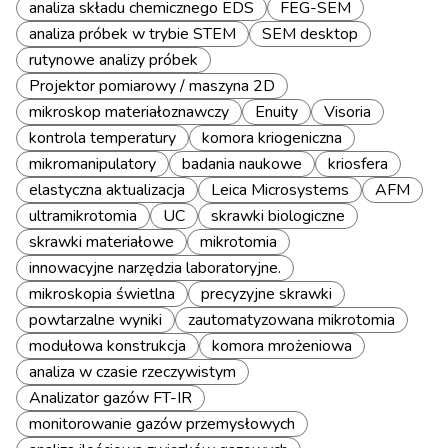
analiza składu chemicznego EDS
FEG-SEM
analiza próbek w trybie STEM
SEM desktop
rutynowe analizy próbek
Projektor pomiarowy / maszyna 2D
mikroskop materiałoznawczy
Enuity
Visoria
kontrola temperatury
komora kriogeniczna
mikromanipulatory
badania naukowe
kriosfera
elastyczna aktualizacja
Leica Microsystems
AFM
ultramikrotomia
UC
skrawki biologiczne
skrawki materiałowe
mikrotomia
innowacyjne narzędzia laboratoryjne.
mikroskopia świetlna
precyzyjne skrawki
powtarzalne wyniki
zautomatyzowana mikrotomia
modułowa konstrukcja
komora mrożeniowa
analiza w czasie rzeczywistym
Analizator gazów FT-IR
monitorowanie gazów przemysłowych