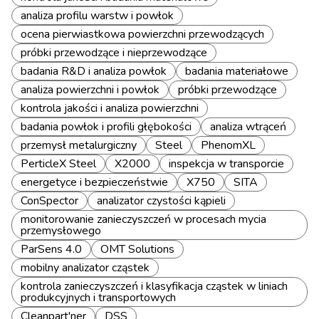
analiza profilu warstw i powłok
ocena pierwiastkowa powierzchni przewodzących
próbki przewodzące i nieprzewodzące
badania R&D i analiza powłok
badania materiałowe
analiza powierzchni i powłok
próbki przewodzące
kontrola jakości i analiza powierzchni
badania powłok i profili głębokości
analiza wtrąceń
przemysł metalurgiczny
Steel
PhenomXL
PerticleX Steel
X2000
inspekcja w transporcie
energetyce i bezpieczeństwie
X750
SITA
ConSpector
analizator czystości kąpieli
monitorowanie zanieczyszczeń w procesach mycia
przemysłowego
ParSens 4.0
OMT Solutions
mobilny analizator cząstek
kontrola zanieczyszczeń i klasyfikacja cząstek w liniach
produkcyjnych i transportowych
Cleanpart'ner
DSS