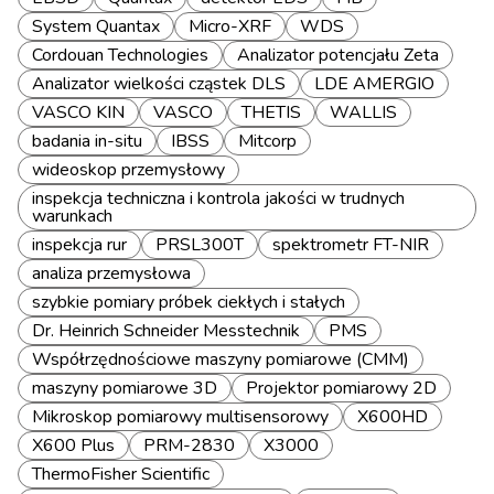
System Quantax
Micro-XRF
WDS
Cordouan Technologies
Analizator potencjału Zeta
Analizator wielkości cząstek DLS
LDE AMERGIO
VASCO KIN
VASCO
THETIS
WALLIS
badania in-situ
IBSS
Mitcorp
wideoskop przemysłowy
inspekcja techniczna i kontrola jakości w trudnych
warunkach
inspekcja rur
PRSL300T
spektrometr FT-NIR
analiza przemysłowa
szybkie pomiary próbek ciekłych i stałych
Dr. Heinrich Schneider Messtechnik
PMS
Współrzędnościowe maszyny pomiarowe (CMM)
maszyny pomiarowe 3D
Projektor pomiarowy 2D
Mikroskop pomiarowy multisensorowy
X600HD
X600 Plus
PRM-2830
X3000
ThermoFisher Scientific