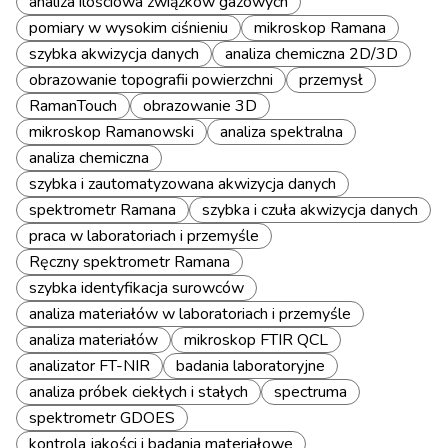
analiza ilościowa związków gazowych
pomiary w wysokim ciśnieniu
mikroskop Ramana
szybka akwizycja danych
analiza chemiczna 2D/3D
obrazowanie topografii powierzchni
przemysł
RamanTouch
obrazowanie 3D
mikroskop Ramanowski
analiza spektralna
analiza chemiczna
szybka i zautomatyzowana akwizycja danych
spektrometr Ramana
szybka i czuła akwizycja danych
praca w laboratoriach i przemyśle
Ręczny spektrometr Ramana
szybka identyfikacja surowców
analiza materiałów w laboratoriach i przemyśle
analiza materiałów
mikroskop FTIR QCL
analizator FT-NIR
badania laboratoryjne
analiza próbek ciekłych i stałych
spectruma
spektrometr GDOES
kontrola jakości i badania materiałowe