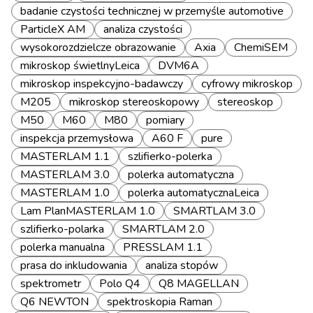
badanie czystości technicznej w przemyśle automotive
ParticleX AM
analiza czystości
wysokorozdzielcze obrazowanie
Axia
ChemiSEM
mikroskop świetlnyLeica
DVM6A
mikroskop inspekcyjno-badawczy
cyfrowy mikroskop
M205
mikroskop stereoskopowy
stereoskop
M50
M60
M80
pomiary
inspekcja przemysłowa
A60 F
pure
MASTERLAM 1.1
szlifierko-polerka
MASTERLAM 3.0
polerka automatyczna
MASTERLAM 1.0
polerka automatycznaLeica
Lam PlanMASTERLAM 1.0
SMARTLAM 3.0
szlifierko-polarka
SMARTLAM 2.0
polerka manualna
PRESSLAM 1.1
prasa do inkludowania
analiza stopów
spektrometr
Polo Q4
Q8 MAGELLAN
Q6 NEWTON
spektroskopia Raman