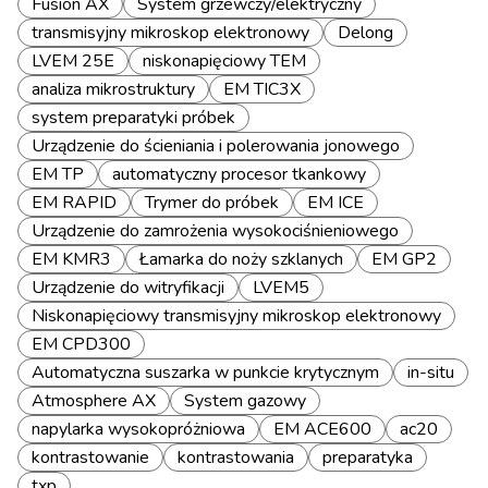
Fusion AX
System grzewczy/elektryczny
transmisyjny mikroskop elektronowy
Delong
LVEM 25E
niskonapięciowy TEM
analiza mikrostruktury
EM TIC3X
system preparatyki próbek
Urządzenie do ścieniania i polerowania jonowego
EM TP
automatyczny procesor tkankowy
EM RAPID
Trymer do próbek
EM ICE
Urządzenie do zamrożenia wysokociśnieniowego
EM KMR3
Łamarka do noży szklanych
EM GP2
Urządzenie do witryfikacji
LVEM5
Niskonapięciowy transmisyjny mikroskop elektronowy
EM CPD300
Automatyczna suszarka w punkcie krytycznym
in-situ
Atmosphere AX
System gazowy
napylarka wysokopróżniowa
EM ACE600
ac20
kontrastowanie
kontrastowania
preparatyka
txp