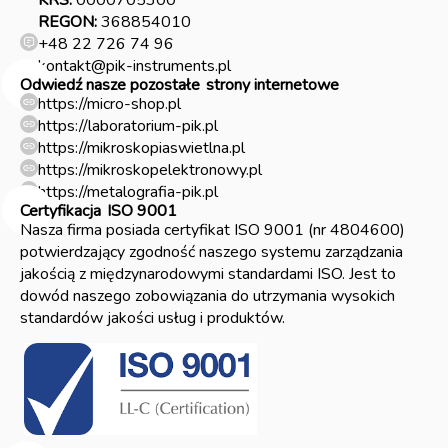
KRS:
0000705300
REGON:
368854010
+48 22 726 74 96
kontakt@pik-instruments.pl
Odwiedź nasze pozostałe
strony internetowe
https://micro-shop.pl
https://laboratorium-pik.pl
https://mikroskopiaswietlna.pl
https://mikroskopelektronowy.pl
https://metalografia-pik.pl
Certyfikacja
ISO 9001
Nasza firma posiada certyfikat ISO 9001 (nr 4804600)
potwierdzający zgodność naszego systemu zarządzania
jakością z międzynarodowymi standardami ISO. Jest to
dowód naszego zobowiązania do utrzymania wysokich
standardów jakości usług i produktów.