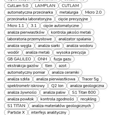
CutLam 5.0
LAMPLAN
CUTLAM
automatyczna przecinarka
metalurgia
Micro 2.0
przecinarka laboratoryjna
cięcie precyzyjne
Micro 1.1
3.1
cięcie automatyczne
analiza pierwiastków
kontrola jakości metali
laboratoria przemysłowe
analizator spalania
analiza węgla
analiza siarki
analiza wodoru
wodór
analiza metali
wysoka precyzja
G8 GALILEO
ONH
fuzja gazu
ekstrakcja gazów
tlen
azot
automatyczny pomiar
analiza ceramiki
analiza szkła
analiza pierwiastkowa
Tracer 5g
spektrometr iskrowy
Q2 Ion
analiza geologiczna
analiza żywności
analiza paliw
S1 Titan 800
analiza powłok
kontrola zgodności
recykling
S1 TITAN
analiza materiałów geologicznych
Particle X
interfejs analityczny