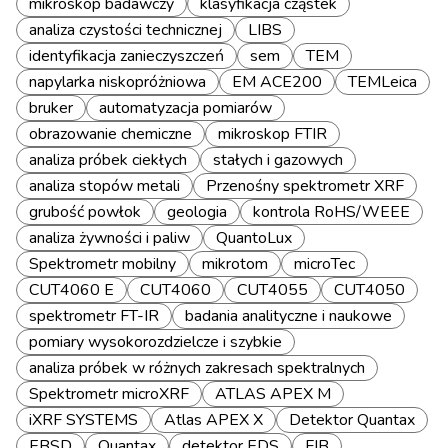
mikroskop badawczy
klasyfikacja cząstek
analiza czystości technicznej
LIBS
identyfikacja zanieczyszczeń
sem
TEM
napylarka niskopróżniowa
EM ACE200
TEMLeica
bruker
automatyzacja pomiarów
obrazowanie chemiczne
mikroskop FTIR
analiza próbek ciekłych
stałych i gazowych
analiza stopów metali
Przenośny spektrometr XRF
grubość powłok
geologia
kontrola RoHS/WEEE
analiza żywności i paliw
QuantoLux
Spektrometr mobilny
mikrotom
microTec
CUT4060 E
CUT4060
CUT4055
CUT4050
spektrometr FT-IR
badania analityczne i naukowe
pomiary wysokorozdzielcze i szybkie
analiza próbek w różnych zakresach spektralnych
Spektrometr microXRF
ATLAS APEX M
iXRF SYSTEMS
Atlas APEX X
Detektor Quantax
EBSD
Quantax
detektor EDS
FIB