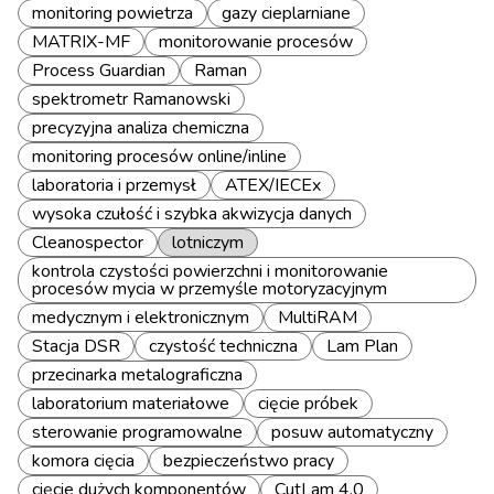
monitoring powietrza
gazy cieplarniane
MATRIX-MF
monitorowanie procesów
Process Guardian
Raman
spektrometr Ramanowski
precyzyjna analiza chemiczna
monitoring procesów online/inline
laboratoria i przemysł
ATEX/IECEx
wysoka czułość i szybka akwizycja danych
Cleanospector
lotniczym
kontrola czystości powierzchni i monitorowanie
procesów mycia w przemyśle motoryzacyjnym
medycznym i elektronicznym
MultiRAM
Stacja DSR
czystość techniczna
Lam Plan
przecinarka metalograficzna
laboratorium materiałowe
cięcie próbek
sterowanie programowalne
posuw automatyczny
komora cięcia
bezpieczeństwo pracy
cięcie dużych komponentów
CutLam 4.0