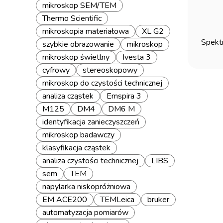
mikroskop SEM/TEM
Thermo Scientific
mikroskopia materiałowa
XL G2
Spekt
szybkie obrazowanie
mikroskop
mikroskop świetlny
Ivesta 3
cyfrowy
stereoskopowy
mikroskop do czystości technicznej
analiza cząstek
Emspira 3
M125
DM4
DM6 M
identyfikacja zanieczyszczeń
mikroskop badawczy
klasyfikacja cząstek
analiza czystości technicznej
LIBS
sem
TEM
napylarka niskopróżniowa
EM ACE200
TEMLeica
bruker
automatyzacja pomiarów