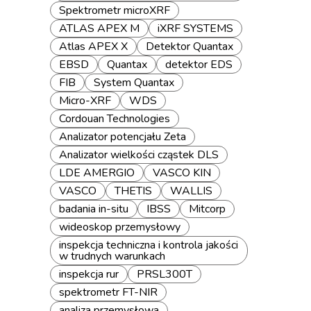
Spektrometr microXRF
ATLAS APEX M
iXRF SYSTEMS
Atlas APEX X
Detektor Quantax
EBSD
Quantax
detektor EDS
FIB
System Quantax
Micro-XRF
WDS
Cordouan Technologies
Analizator potencjału Zeta
Analizator wielkości cząstek DLS
LDE AMERGIO
VASCO KIN
VASCO
THETIS
WALLIS
badania in-situ
IBSS
Mitcorp
wideoskop przemysłowy
inspekcja techniczna i kontrola jakości
w trudnych warunkach
inspekcja rur
PRSL300T
spektrometr FT-NIR
analiza przemysłowa