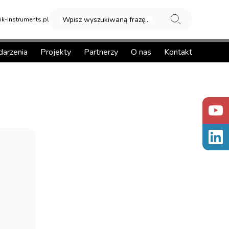
Wpisz wyszukiwaną frazę...
k-instruments.pl
arzenia
Projekty
Partnerzy
O nas
Kontakt