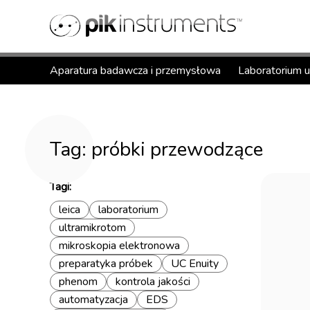
Aparatura badawcza i przemysłowa
Laboratorium 
Tag: próbki przewodzące
Tagi:
leica
laboratorium
ultramikrotom
mikroskopia elektronowa
preparatyka próbek
UC Enuity
phenom
kontrola jakości
automatyzacja
EDS