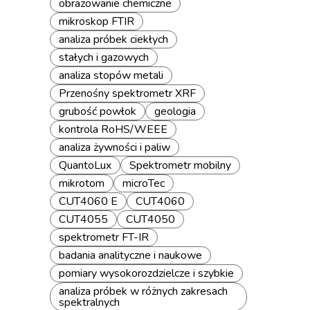
obrazowanie chemiczne
mikroskop FTIR
analiza próbek ciekłych
stałych i gazowych
analiza stopów metali
Przenośny spektrometr XRF
grubość powłok
geologia
kontrola RoHS/WEEE
analiza żywności i paliw
QuantoLux
Spektrometr mobilny
mikrotom
microTec
CUT4060 E
CUT4060
CUT4055
CUT4050
spektrometr FT-IR
badania analityczne i naukowe
pomiary wysokorozdzielcze i szybkie
analiza próbek w różnych zakresach
spektralnych