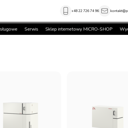
+48 22 726 74 96
kontakt@pi
usługowe
Serwis
Sklep internetowy MICRO-SHOP
Wyd