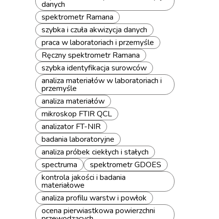
danych
spektrometr Ramana
szybka i czuła akwizycja danych
praca w laboratoriach i przemyśle
Ręczny spektrometr Ramana
szybka identyfikacja surowców
analiza materiałów w laboratoriach i
przemyśle
analiza materiałów
mikroskop FTIR QCL
analizator FT-NIR
badania laboratoryjne
analiza próbek ciekłych i stałych
spectruma
spektrometr GDOES
kontrola jakości i badania
materiałowe
analiza profilu warstw i powłok
ocena pierwiastkowa powierzchni
przewodzących