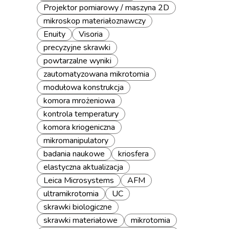
Projektor pomiarowy / maszyna 2D
mikroskop materiałoznawczy
Enuity
Visoria
precyzyjne skrawki
powtarzalne wyniki
zautomatyzowana mikrotomia
modułowa konstrukcja
komora mrożeniowa
kontrola temperatury
komora kriogeniczna
mikromanipulatory
badania naukowe
kriosfera
elastyczna aktualizacja
Leica Microsystems
AFM
ultramikrotomia
UC
skrawki biologiczne
skrawki materiałowe
mikrotomia