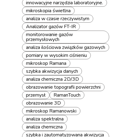
innowacyjne narzędzia laboratoryjne.
mikroskopia świetlna
analiza w czasie rzeczywistym
Analizator gazów FT-IR
monitorowanie gazów
przemysłowych
analiza ilościowa związków gazowych
pomiary w wysokim ciśnieniu
mikroskop Ramana
szybka akwizycja danych
analiza chemiczna 2D/3D
obrazowanie topografii powierzchni
przemysł
RamanTouch
obrazowanie 3D
mikroskop Ramanowski
analiza spektralna
analiza chemiczna
szybka i zautomatyzowana akwizycja