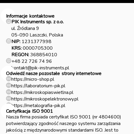
Informacje
kontaktowe
PIK Instruments sp. z o.o.
ul. Źródlana 9
05-090 Laszczki, Polska
NIP:
1231377998
KRS:
0000705300
REGON:
368854010
+48 22 726 74 96
kontakt@pik-instruments.pl
Odwiedź nasze pozostałe
strony internetowe
https://micro-shop.pl
https://laboratorium-pik.pl
https://mikroskopiaswietlna.pl
https://mikroskopelektronowy.pl
https://metalografia-pik.pl
Certyfikacja
ISO 9001
Nasza firma posiada certyfikat ISO 9001 (nr 4804600)
potwierdzający zgodność naszego systemu zarządzania
jakością z międzynarodowymi standardami ISO. Jest to