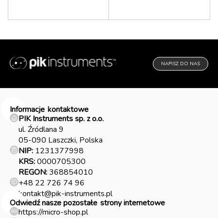
NAPISZ DO NAS
Informacje
kontaktowe
PIK Instruments sp. z o.o.
ul. Źródlana 9
05-090 Laszczki, Polska
NIP:
1231377998
KRS:
0000705300
REGON:
368854010
+48 22 726 74 96
kontakt@pik-instruments.pl
Odwiedź nasze pozostałe
strony internetowe
https://micro-shop.pl