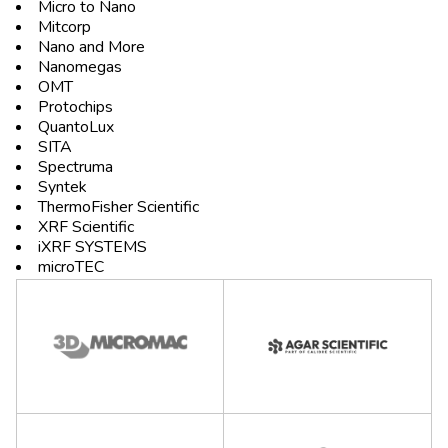
Micro to Nano
Mitcorp
Nano and More
Nanomegas
OMT
Protochips
QuantoLux
SITA
Spectruma
Syntek
ThermoFisher Scientific
XRF Scientific
iXRF SYSTEMS
microTEC