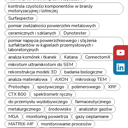
kontrola czystości komponentów w branży
motoryzacyjnej i lotniczej
Surfaspector
pomiar zwilżalności powierzchni metalowych
ceramicznych i szklanych
Dynotester
pomiar napięcia powierzchniowego i stężenia
surfaktantów w kąpielach przemysłowych i
laboratoryjnych
analiza komórek i tkanek
Katana
ConnectomX
mikrotom ultramikrotom do SEM
rekonstrukcja modeli 3D
badania biologiczne
analiza materiałowa
AXON
mikroskop TEM
Protochips
spożywczego
polimerowego
XRF
CTX 800
spektrometr ręczny
do przemysłu wydobywczego
farmaceutycznego
metalurgicznego
środowisko
analizator gazów
MGA
monitoring powietrza
gazy cieplarniane
MATRIX-MF
monitorowanie procesów