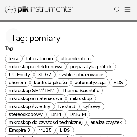
Tag: pomiary
Tagi:
leica
laboratorium
ultramikrotom
mikroskopia elektronowa
preparatyka próbek
UC Enuity
XL G2
szybkie obrazowanie
phenom
kontrola jakości
automatyzacja
EDS
mikroskop SEM/TEM
Thermo Scientific
mikroskopia materiałowa
mikroskop
mikroskop świetlny
Ivesta 3
cyfrowy
stereoskopowy
DM4
DM6 M
mikroskop do czystości technicznej
analiza cząstek
Emspira 3
M125
LIBS