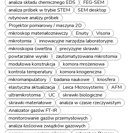
analiza składu chemicznego EDS
FEG-SEM
analiza próbek w trybie STEM
SEM desktop
rutynowe analizy próbek
Projektor pomiarowy / maszyna 2D
mikroskop materiałoznawczy
Enuity
Visoria
mikrotomia
innowacyjne narzędzia laboratoryjne.
mikroskopia świetlna
precyzyjne skrawki
powtarzalne wyniki
zautomatyzowana mikrotomia
modułowa konstrukcja
komora mrożeniowa
kontrola temperatury
komora kriogeniczna
mikromanipulatory
badania naukowe
kriosfera
elastyczna aktualizacja
Leica Microsystems
AFM
ultramikrotomia
UC
skrawki biologiczne
skrawki materiałowe
analiza w czasie rzeczywistym
Analizator gazów FT-IR
monitorowanie gazów przemysłowych
analiza ilościowa związków gazowych