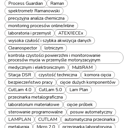
Process Guardian
Raman
spektrometr Ramanowski
precyzyjna analiza chemiczna
monitoring procesów online/inline
laboratoria i przemysł
ATEX/IECEx
wysoka czułość i szybka akwizycja danych
Cleanospector
lotniczym
kontrola czystości powierzchni i monitorowanie
procesów mycia w przemyśle motoryzacyjnym
medycznym i elektronicznym
MultiRAM
Stacja DSR
czystość techniczna
komora cięcia
bezpieczeństwo pracy
cięcie dużych komponentów
CutLam 4.0
CutLam 5.0
Lam Plan
przecinarka metalograficzna
laboratorium materiałowe
cięcie próbek
sterowanie programowalne
posuw automatyczny
LAMPLAN
CUTLAM
automatyczna przecinarka
metalurgia
Micro 2.0
przecinarka laboratoryjna