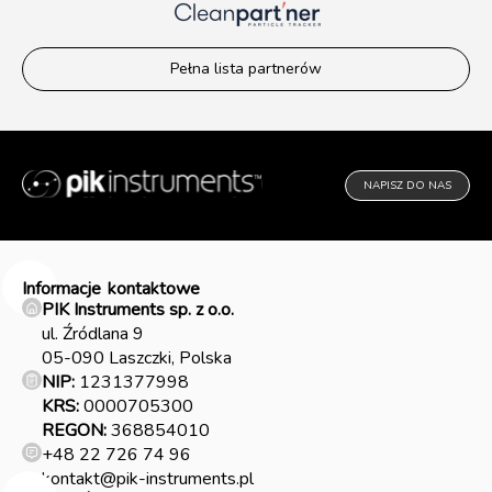
Pełna lista partnerów
NAPISZ DO NAS
Informacje
kontaktowe
PIK Instruments sp. z o.o.
ul. Źródlana 9
05-090 Laszczki, Polska
NIP:
1231377998
KRS:
0000705300
REGON:
368854010
+48 22 726 74 96
kontakt@pik-instruments.pl