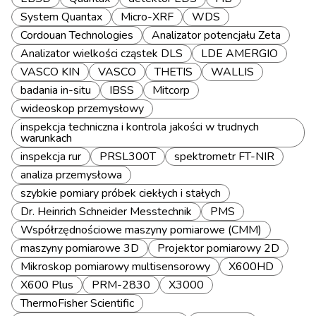
System Quantax
Micro-XRF
WDS
Cordouan Technologies
Analizator potencjału Zeta
Analizator wielkości cząstek DLS
LDE AMERGIO
VASCO KIN
VASCO
THETIS
WALLIS
badania in-situ
IBSS
Mitcorp
wideoskop przemysłowy
inspekcja techniczna i kontrola jakości w trudnych
warunkach
inspekcja rur
PRSL300T
spektrometr FT-NIR
analiza przemysłowa
szybkie pomiary próbek ciekłych i stałych
Dr. Heinrich Schneider Messtechnik
PMS
Współrzędnościowe maszyny pomiarowe (CMM)
maszyny pomiarowe 3D
Projektor pomiarowy 2D
Mikroskop pomiarowy multisensorowy
X600HD
X600 Plus
PRM-2830
X3000
ThermoFisher Scientific