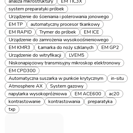
analiza mikrostruktury
EM TIC3X
system preparatyki próbek
Urządzenie do ścieniania i polerowania jonowego
EM TP
automatyczny procesor tkankowy
EM RAPID
Trymer do próbek
EM ICE
Urządzenie do zamrożenia wysokociśnieniowego
EM KMR3
Łamarka do noży szklanych
EM GP2
Urządzenie do witryfikacji
LVEM5
Niskonapięciowy transmisyjny mikroskop elektronowy
EM CPD300
Automatyczna suszarka w punkcie krytycznym
in-situ
Atmosphere AX
System gazowy
napylarka wysokopróżniowa
EM ACE600
ac20
kontrastowanie
kontrastowania
preparatyka
txp