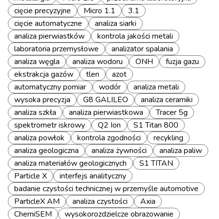
cięcie precyzyjne
Micro 1.1
3.1
cięcie automatyczne
analiza siarki
analiza pierwiastków
kontrola jakości metali
laboratoria przemysłowe
analizator spalania
analiza węgla
analiza wodoru
ONH
fuzja gazu
ekstrakcja gazów
tlen
azot
automatyczny pomiar
wodór
analiza metali
wysoka precyzja
G8 GALILEO
analiza ceramiki
analiza szkła
analiza pierwiastkowa
Tracer 5g
spektrometr iskrowy
Q2 Ion
S1 Titan 800
analiza powłok
kontrola zgodności
recykling
analiza geologiczna
analiza żywności
analiza paliw
analiza materiałów geologicznych
S1 TITAN
Particle X
interfejs analityczny
badanie czystości technicznej w przemyśle automotive
ParticleX AM
analiza czystości
Axia
ChemiSEM
wysokorozdzielcze obrazowanie