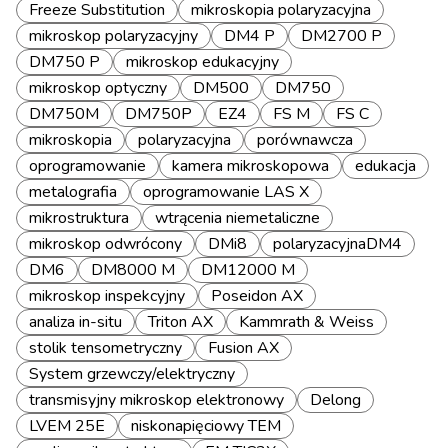
Freeze Substitution
mikroskopia polaryzacyjna
mikroskop polaryzacyjny
DM4 P
DM2700 P
DM750 P
mikroskop edukacyjny
mikroskop optyczny
DM500
DM750
DM750M
DM750P
EZ4
FS M
FS C
mikroskopia
polaryzacyjna
porównawcza
oprogramowanie
kamera mikroskopowa
edukacja
metalografia
oprogramowanie LAS X
mikrostruktura
wtrącenia niemetaliczne
mikroskop odwrócony
DMi8
polaryzacyjnaDM4
DM6
DM8000 M
DM12000 M
mikroskop inspekcyjny
Poseidon AX
analiza in-situ
Triton AX
Kammrath & Weiss
stolik tensometryczny
Fusion AX
System grzewczy/elektryczny
transmisyjny mikroskop elektronowy
Delong
LVEM 25E
niskonapięciowy TEM