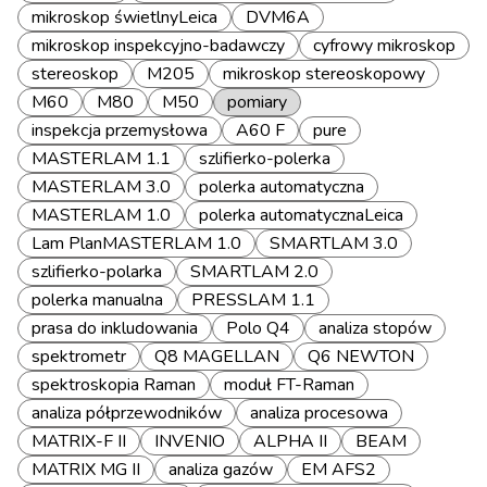
mikroskop świetlnyLeica
DVM6A
mikroskop inspekcyjno-badawczy
cyfrowy mikroskop
stereoskop
M205
mikroskop stereoskopowy
M60
M80
M50
pomiary
inspekcja przemysłowa
A60 F
pure
MASTERLAM 1.1
szlifierko-polerka
MASTERLAM 3.0
polerka automatyczna
MASTERLAM 1.0
polerka automatycznaLeica
Lam PlanMASTERLAM 1.0
SMARTLAM 3.0
szlifierko-polarka
SMARTLAM 2.0
polerka manualna
PRESSLAM 1.1
prasa do inkludowania
Polo Q4
analiza stopów
spektrometr
Q8 MAGELLAN
Q6 NEWTON
spektroskopia Raman
moduł FT-Raman
analiza półprzewodników
analiza procesowa
MATRIX-F II
INVENIO
ALPHA II
BEAM
MATRIX MG II
analiza gazów
EM AFS2