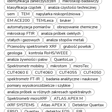
identyfikacja zanieczyszczeń
mikroskop badawczy
klasyfikacja cząstek
analiza czystości technicznej
sem
TEM
napylarka niskopróżniowa
EM ACE200
TEMLeica
bruker
automatyzacja pomiarów
obrazowanie chemiczne
mikroskop FTIR
analiza próbek ciekłych
stałych i gazowych
analiza stopów metali
Przenośny spektrometr XRF
grubość powłok
geologia
kontrola RoHS/WEEE
analiza żywności i paliw
QuantoLux
Spektrometr mobilny
mikrotom
microTec
CUT4060 E
CUT4060
CUT4055
CUT4050
spektrometr FT-IR
badania analityczne i naukowe
pomiary wysokorozdzielcze i szybkie
analiza próbek w różnych zakresach spektralnych
Spektrometr microXRF
ATLAS APEX M
iXRF SYSTEMS
Atlas APEX X
Detektor Quantax
EBSD
Quantax
detektor EDS
FIB