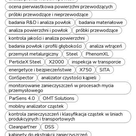
ocena pierwiastkowa powierzchni przewodzących
próbki przewodzące i nieprzewodzące
badania R&D i analiza powłok
badania materiałowe
analiza powierzchni i powłok
próbki przewodzące
kontrola jakości i analiza powierzchni
badania powłok i profili głębokości
analiza wtrąceń
przemysł metalurgiczny
Steel
PhenomXL
PerticleX Steel
X2000
inspekcja w transporcie
energetyce i bezpieczeństwie
X750
SITA
ConSpector
analizator czystości kąpieli
monitorowanie zanieczyszczeń w procesach mycia
przemysłowego
ParSens 4.0
OMT Solutions
mobilny analizator cząstek
kontrola zanieczyszczeń i klasyfikacja cząstek w liniach
produkcyjnych i transportowych
Cleanpart'ner
DSS
kabinety do ekstrakcji zanieczyszczeń