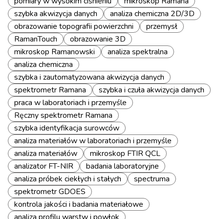
pomiary w wysokim ciśnieniu
mikroskop Ramana
szybka akwizycja danych
analiza chemiczna 2D/3D
obrazowanie topografii powierzchni
przemysł
RamanTouch
obrazowanie 3D
mikroskop Ramanowski
analiza spektralna
analiza chemiczna
szybka i zautomatyzowana akwizycja danych
spektrometr Ramana
szybka i czuła akwizycja danych
praca w laboratoriach i przemyśle
Ręczny spektrometr Ramana
szybka identyfikacja surowców
analiza materiałów w laboratoriach i przemyśle
analiza materiałów
mikroskop FTIR QCL
analizator FT-NIR
badania laboratoryjne
analiza próbek ciekłych i stałych
spectruma
spektrometr GDOES
kontrola jakości i badania materiałowe
analiza profilu warstw i powłok