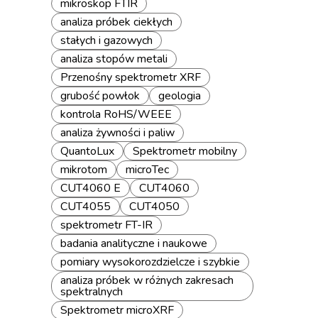
mikroskop FTIR
analiza próbek ciekłych
stałych i gazowych
analiza stopów metali
Przenośny spektrometr XRF
grubość powłok
geologia
kontrola RoHS/WEEE
analiza żywności i paliw
QuantoLux
Spektrometr mobilny
mikrotom
microTec
CUT4060 E
CUT4060
CUT4055
CUT4050
spektrometr FT-IR
badania analityczne i naukowe
pomiary wysokorozdzielcze i szybkie
analiza próbek w różnych zakresach
spektralnych
Spektrometr microXRF