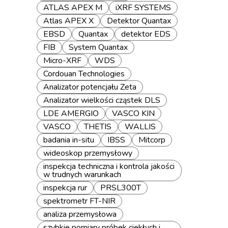
ATLAS APEX M
iXRF SYSTEMS
Atlas APEX X
Detektor Quantax
EBSD
Quantax
detektor EDS
FIB
System Quantax
Micro-XRF
WDS
Cordouan Technologies
Analizator potencjału Zeta
Analizator wielkości cząstek DLS
LDE AMERGIO
VASCO KIN
VASCO
THETIS
WALLIS
badania in-situ
IBSS
Mitcorp
wideoskop przemysłowy
inspekcja techniczna i kontrola jakości
w trudnych warunkach
inspekcja rur
PRSL300T
spektrometr FT-NIR
analiza przemysłowa
szybkie pomiary próbek ciekłych i