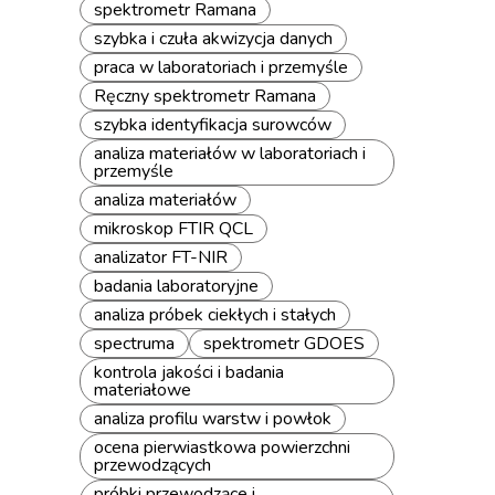
spektrometr Ramana
szybka i czuła akwizycja danych
praca w laboratoriach i przemyśle
Ręczny spektrometr Ramana
szybka identyfikacja surowców
analiza materiałów w laboratoriach i
przemyśle
analiza materiałów
mikroskop FTIR QCL
analizator FT-NIR
badania laboratoryjne
analiza próbek ciekłych i stałych
spectruma
spektrometr GDOES
kontrola jakości i badania
materiałowe
analiza profilu warstw i powłok
ocena pierwiastkowa powierzchni
przewodzących
próbki przewodzące i