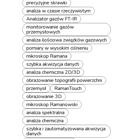
precyzyjne skrawki
analiza w czasie rzeczywistym
Analizator gazów FT-IR
monitorowanie gazów
przemysłowych
analiza ilościowa związków gazowych
pomiary w wysokim ciśnieniu
mikroskop Ramana
szybka akwizycja danych
analiza chemiczna 2D/3D
obrazowanie topografii powierzchni
przemysł
RamanTouch
obrazowanie 3D
mikroskop Ramanowski
analiza spektralna
analiza chemiczna
szybka i zautomatyzowana akwizycja
danych