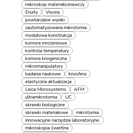
mikroskop materiałoznawczy
Enuity
Visoria
powtarzalne wyniki
zautomatyzowana mikrotomia
modułowa konstrukcja
komora mrożeniowa
kontrola temperatury
komora kriogeniczna
mikromanipulatory
badania naukowe
kriosfera
elastyczna aktualizacja
Leica Microsystems
AFM
ultramikrotomia
UC
skrawki biologiczne
skrawki materiałowe
mikrotomia
innowacyjne narzędzia laboratoryjne.
mikroskopia świetlna