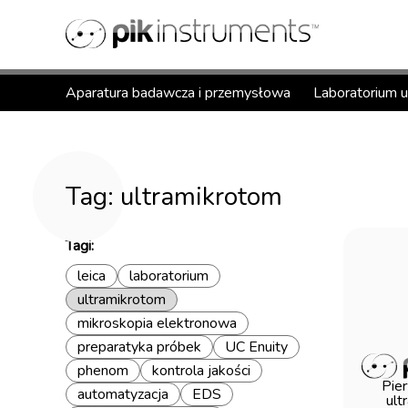
Aparatura badawcza i przemysłowa
Laboratorium 
Tag: ultramikrotom
Tagi:
leica
laboratorium
ultramikrotom
mikroskopia elektronowa
preparatyka próbek
UC Enuity
phenom
kontrola jakości
Pier
automatyzacja
EDS
ult