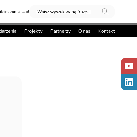
Wpisz wyszukiwaną frazę...
k-instruments.pl
arzenia
Projekty
Partnerzy
O nas
Kontakt