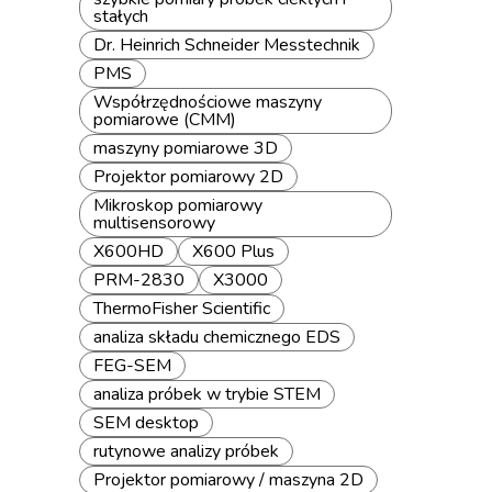
stałych
Dr. Heinrich Schneider Messtechnik
PMS
Współrzędnościowe maszyny
pomiarowe (CMM)
maszyny pomiarowe 3D
Projektor pomiarowy 2D
Mikroskop pomiarowy
multisensorowy
X600HD
X600 Plus
PRM-2830
X3000
ThermoFisher Scientific
analiza składu chemicznego EDS
FEG-SEM
analiza próbek w trybie STEM
SEM desktop
rutynowe analizy próbek
Projektor pomiarowy / maszyna 2D