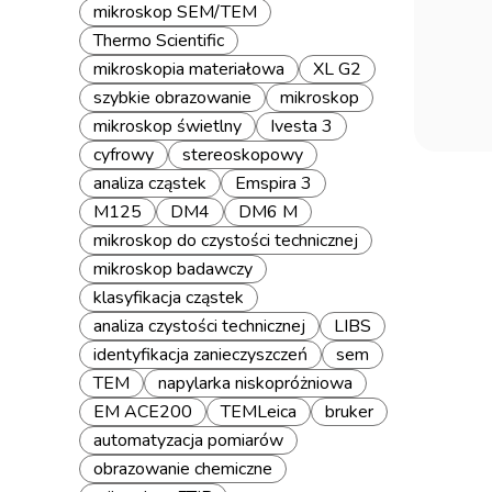
mikroskop SEM/TEM
Thermo Scientific
mikroskopia materiałowa
XL G2
szybkie obrazowanie
mikroskop
mikroskop świetlny
Ivesta 3
cyfrowy
stereoskopowy
analiza cząstek
Emspira 3
M125
DM4
DM6 M
mikroskop do czystości technicznej
mikroskop badawczy
klasyfikacja cząstek
analiza czystości technicznej
LIBS
identyfikacja zanieczyszczeń
sem
TEM
napylarka niskopróżniowa
EM ACE200
TEMLeica
bruker
automatyzacja pomiarów
obrazowanie chemiczne