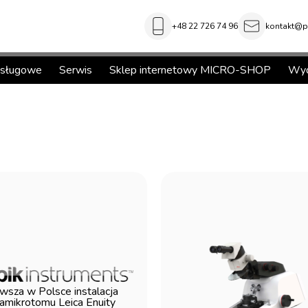
+48 22 726 74 96
kontakt@pi
usługowe
Serwis
Sklep internetowy MICRO-SHOP
Wyd
wsza w Polsce instalacja
ramikrotomu Leica Enuity