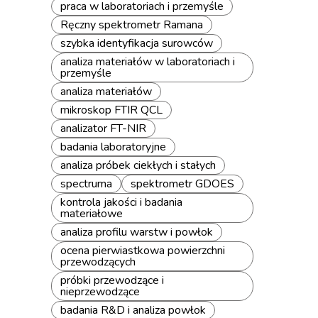
praca w laboratoriach i przemyśle
Ręczny spektrometr Ramana
szybka identyfikacja surowców
analiza materiałów w laboratoriach i
przemyśle
analiza materiałów
mikroskop FTIR QCL
analizator FT-NIR
badania laboratoryjne
analiza próbek ciekłych i stałych
spectruma
spektrometr GDOES
kontrola jakości i badania
materiałowe
analiza profilu warstw i powłok
ocena pierwiastkowa powierzchni
przewodzących
próbki przewodzące i
nieprzewodzące
badania R&D i analiza powłok