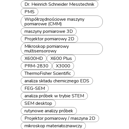
Dr. Heinrich Schneider Messtechnik
PMS
Współrzędnościowe maszyny
pomiarowe (CMM)
maszyny pomiarowe 3D
Projektor pomiarowy 2D
Mikroskop pomiarowy
multisensorowy
X600HD
X600 Plus
PRM-2830
X3000
ThermoFisher Scientific
analiza składu chemicznego EDS
FEG-SEM
analiza próbek w trybie STEM
SEM desktop
rutynowe analizy próbek
Projektor pomiarowy / maszyna 2D
mikroskop materiałoznawczy