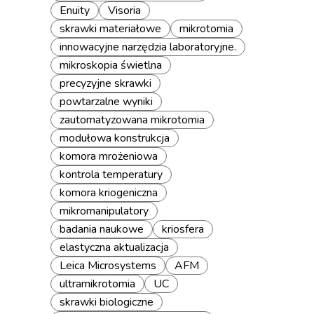
Enuity
Visoria
skrawki materiałowe
mikrotomia
innowacyjne narzędzia laboratoryjne.
mikroskopia świetlna
precyzyjne skrawki
powtarzalne wyniki
zautomatyzowana mikrotomia
modułowa konstrukcja
komora mrożeniowa
kontrola temperatury
komora kriogeniczna
mikromanipulatory
badania naukowe
kriosfera
elastyczna aktualizacja
Leica Microsystems
AFM
ultramikrotomia
UC
skrawki biologiczne