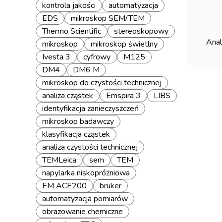
kontrola jakości
automatyzacja
EDS
mikroskop SEM/TEM
Thermo Scientific
stereoskopowy
Anal
mikroskop
mikroskop świetlny
Ivesta 3
cyfrowy
M125
DM4
DM6 M
mikroskop do czystości technicznej
analiza cząstek
Emspira 3
LIBS
identyfikacja zanieczyszczeń
mikroskop badawczy
klasyfikacja cząstek
analiza czystości technicznej
TEMLeica
sem
TEM
napylarka niskopróżniowa
EM ACE200
bruker
automatyzacja pomiarów
obrazowanie chemiczne