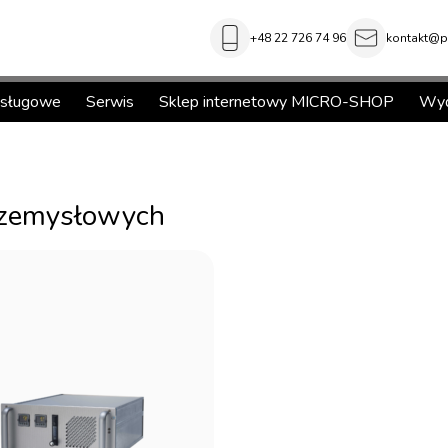
+48 22 726 74 96
kontakt@pi
usługowe
Serwis
Sklep internetowy MICRO-SHOP
Wyd
rzemysłowych