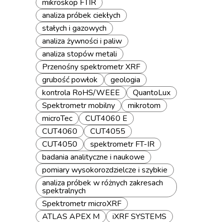
mikroskop FTIR
analiza próbek ciekłych
stałych i gazowych
analiza żywności i paliw
analiza stopów metali
Przenośny spektrometr XRF
grubość powłok
geologia
kontrola RoHS/WEEE
QuantoLux
Spektrometr mobilny
mikrotom
microTec
CUT4060 E
CUT4060
CUT4055
CUT4050
spektrometr FT-IR
badania analityczne i naukowe
pomiary wysokorozdzielcze i szybkie
analiza próbek w różnych zakresach
spektralnych
Spektrometr microXRF
ATLAS APEX M
iXRF SYSTEMS