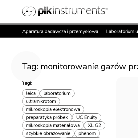
Aparatura badawcza i przemysłowa
Laboratorium 
Tag: monitorowanie gazów p
Tagi:
leica
laboratorium
ultramikrotom
mikroskopia elektronowa
preparatyka próbek
UC Enuity
mikroskopia materiałowa
XL G2
szybkie obrazowanie
phenom