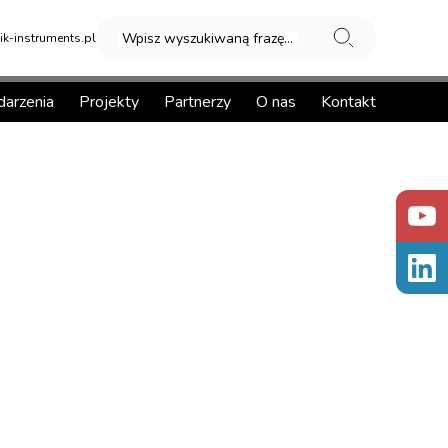
Wpisz wyszukiwaną frazę...
k-instruments.pl
arzenia
Projekty
Partnerzy
O nas
Kontakt