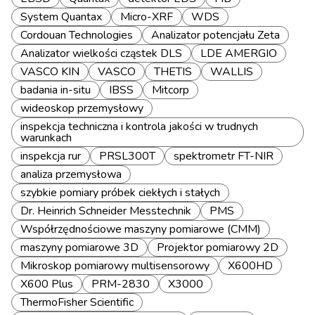
System Quantax
Micro-XRF
WDS
Cordouan Technologies
Analizator potencjału Zeta
Analizator wielkości cząstek DLS
LDE AMERGIO
VASCO KIN
VASCO
THETIS
WALLIS
badania in-situ
IBSS
Mitcorp
wideoskop przemysłowy
inspekcja techniczna i kontrola jakości w trudnych
warunkach
inspekcja rur
PRSL300T
spektrometr FT-NIR
analiza przemysłowa
szybkie pomiary próbek ciekłych i stałych
Dr. Heinrich Schneider Messtechnik
PMS
Współrzędnościowe maszyny pomiarowe (CMM)
maszyny pomiarowe 3D
Projektor pomiarowy 2D
Mikroskop pomiarowy multisensorowy
X600HD
X600 Plus
PRM-2830
X3000
ThermoFisher Scientific