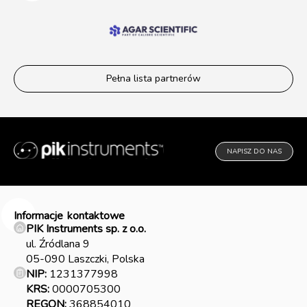
Pełna lista partnerów
NAPISZ DO NAS
Informacje
kontaktowe
PIK Instruments sp. z o.o.
ul. Źródlana 9
05-090 Laszczki, Polska
NIP:
1231377998
KRS:
0000705300
REGON:
368854010