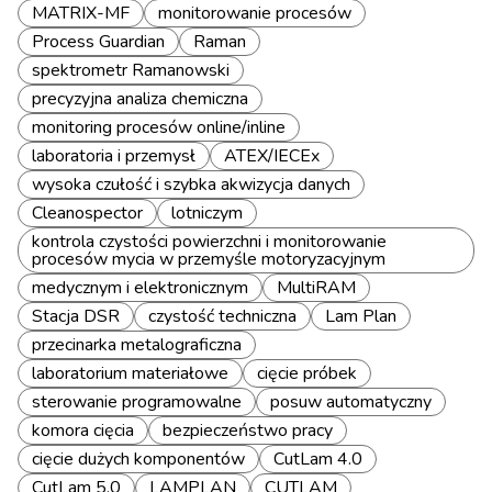
MATRIX-MF
monitorowanie procesów
Process Guardian
Raman
spektrometr Ramanowski
precyzyjna analiza chemiczna
monitoring procesów online/inline
laboratoria i przemysł
ATEX/IECEx
wysoka czułość i szybka akwizycja danych
Cleanospector
lotniczym
kontrola czystości powierzchni i monitorowanie
procesów mycia w przemyśle motoryzacyjnym
medycznym i elektronicznym
MultiRAM
Stacja DSR
czystość techniczna
Lam Plan
przecinarka metalograficzna
laboratorium materiałowe
cięcie próbek
sterowanie programowalne
posuw automatyczny
komora cięcia
bezpieczeństwo pracy
cięcie dużych komponentów
CutLam 4.0
CutLam 5.0
LAMPLAN
CUTLAM