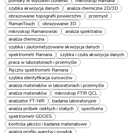
pomiary w wysokim ciśnieniu
mikroskop Ramana
szybka akwizycja danych
analiza chemiczna 2D/3D
obrazowanie topografii powierzchni
przemysł
RamanTouch
obrazowanie 3D
mikroskop Ramanowski
analiza spektralna
analiza chemiczna
szybka i zautomatyzowana akwizycja danych
spektrometr Ramana
szybka i czuła akwizycja danych
praca w laboratoriach i przemyśle
Ręczny spektrometr Ramana
szybka identyfikacja surowców
analiza materiałów w laboratoriach i przemyśle
analiza materiałów
mikroskop FTIR QCL
analizator FT-NIR
badania laboratoryjne
analiza próbek ciekłych i stałych
spectruma
spektrometr GDOES
kontrola jakości i badania materiałowe
analiza profilu warstw i powłok