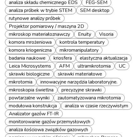
analiza składu chemicznego EDS
FEG-SEM
analiza próbek w trybie STEM
SEM desktop
rutynowe analizy próbek
Projektor pomiarowy / maszyna 2D
mikroskop materiałoznawczy
Enuity
Visoria
komora mrożeniowa
kontrola temperatury
komora kriogeniczna
mikromanipulatory
badania naukowe
kriosfera
elastyczna aktualizacja
Leica Microsystems
AFM
ultramikrotomia
UC
skrawki biologiczne
skrawki materiałowe
mikrotomia
innowacyjne narzędzia laboratoryjne.
mikroskopia świetlna
precyzyjne skrawki
powtarzalne wyniki
zautomatyzowana mikrotomia
modułowa konstrukcja
analiza w czasie rzeczywistym
Analizator gazów FT-IR
monitorowanie gazów przemysłowych
analiza ilościowa związków gazowych