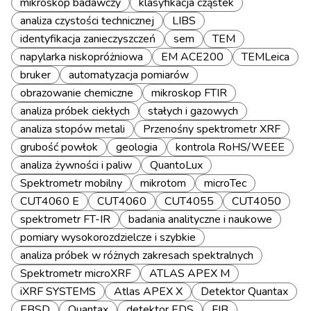
mikroskop badawczy
klasyfikacja cząstek
analiza czystości technicznej
LIBS
identyfikacja zanieczyszczeń
sem
TEM
napylarka niskopróżniowa
EM ACE200
TEMLeica
bruker
automatyzacja pomiarów
obrazowanie chemiczne
mikroskop FTIR
analiza próbek ciekłych
stałych i gazowych
analiza stopów metali
Przenośny spektrometr XRF
grubość powłok
geologia
kontrola RoHS/WEEE
analiza żywności i paliw
QuantoLux
Spektrometr mobilny
mikrotom
microTec
CUT4060 E
CUT4060
CUT4055
CUT4050
spektrometr FT-IR
badania analityczne i naukowe
pomiary wysokorozdzielcze i szybkie
analiza próbek w różnych zakresach spektralnych
Spektrometr microXRF
ATLAS APEX M
iXRF SYSTEMS
Atlas APEX X
Detektor Quantax
EBSD
Quantax
detektor EDS
FIB