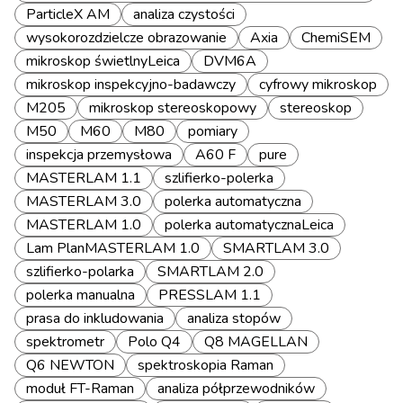
ParticleX AM
analiza czystości
wysokorozdzielcze obrazowanie
Axia
ChemiSEM
mikroskop świetlnyLeica
DVM6A
mikroskop inspekcyjno-badawczy
cyfrowy mikroskop
M205
mikroskop stereoskopowy
stereoskop
M50
M60
M80
pomiary
inspekcja przemysłowa
A60 F
pure
MASTERLAM 1.1
szlifierko-polerka
MASTERLAM 3.0
polerka automatyczna
MASTERLAM 1.0
polerka automatycznaLeica
Lam PlanMASTERLAM 1.0
SMARTLAM 3.0
szlifierko-polarka
SMARTLAM 2.0
polerka manualna
PRESSLAM 1.1
prasa do inkludowania
analiza stopów
spektrometr
Polo Q4
Q8 MAGELLAN
Q6 NEWTON
spektroskopia Raman
moduł FT-Raman
analiza półprzewodników