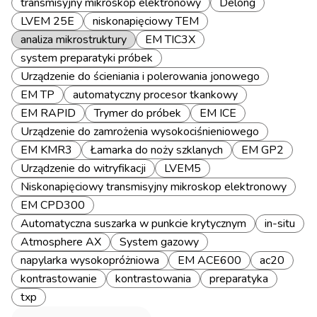
transmisyjny mikroskop elektronowy
Delong
LVEM 25E
niskonapięciowy TEM
analiza mikrostruktury
EM TIC3X
system preparatyki próbek
Urządzenie do ścieniania i polerowania jonowego
EM TP
automatyczny procesor tkankowy
EM RAPID
Trymer do próbek
EM ICE
Urządzenie do zamrożenia wysokociśnieniowego
EM KMR3
Łamarka do noży szklanych
EM GP2
Urządzenie do witryfikacji
LVEM5
Niskonapięciowy transmisyjny mikroskop elektronowy
EM CPD300
Automatyczna suszarka w punkcie krytycznym
in-situ
Atmosphere AX
System gazowy
napylarka wysokopróżniowa
EM ACE600
ac20
kontrastowanie
kontrastowania
preparatyka
txp