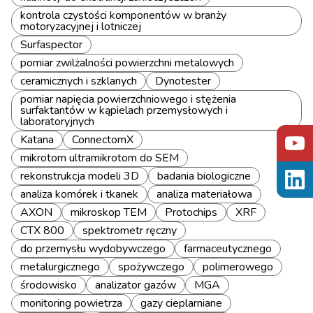
kontrola czystości komponentów w branży
motoryzacyjnej i lotniczej
Surfaspector
pomiar zwilżalności powierzchni metalowych
ceramicznych i szklanych
Dynotester
pomiar napięcia powierzchniowego i stężenia
surfaktantów w kąpielach przemysłowych i
laboratoryjnych
Katana
ConnectomX
mikrotom ultramikrotom do SEM
rekonstrukcja modeli 3D
badania biologiczne
analiza komórek i tkanek
analiza materiałowa
AXON
mikroskop TEM
Protochips
XRF
CTX 800
spektrometr ręczny
do przemysłu wydobywczego
farmaceutycznego
metalurgicznego
spożywczego
polimerowego
środowisko
analizator gazów
MGA
monitoring powietrza
gazy cieplarniane