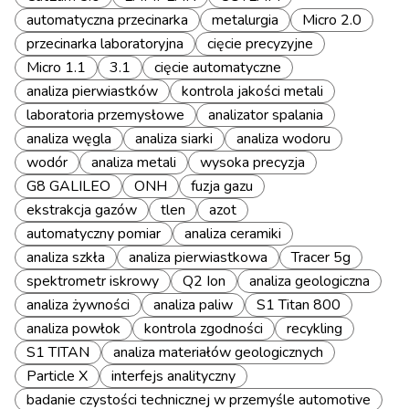
automatyczna przecinarka
metalurgia
Micro 2.0
przecinarka laboratoryjna
cięcie precyzyjne
Micro 1.1
3.1
cięcie automatyczne
analiza pierwiastków
kontrola jakości metali
laboratoria przemysłowe
analizator spalania
analiza węgla
analiza siarki
analiza wodoru
wodór
analiza metali
wysoka precyzja
G8 GALILEO
ONH
fuzja gazu
ekstrakcja gazów
tlen
azot
automatyczny pomiar
analiza ceramiki
analiza szkła
analiza pierwiastkowa
Tracer 5g
spektrometr iskrowy
Q2 Ion
analiza geologiczna
analiza żywności
analiza paliw
S1 Titan 800
analiza powłok
kontrola zgodności
recykling
S1 TITAN
analiza materiałów geologicznych
Particle X
interfejs analityczny
badanie czystości technicznej w przemyśle automotive