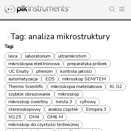
Tag: analiza mikrostruktury
Tagi:
leica
laboratorium
ultramikrotom
mikroskopia elektronowa
preparatyka próbek
UC Enuity
phenom
kontrola jakości
automatyzacja
EDS
mikroskop SEM/TEM
Thermo Scientific
mikroskopia materiałowa
XL G2
szybkie obrazowanie
mikroskop
mikroskop świetlny
Ivesta 3
cyfrowy
stereoskopowy
analiza cząstek
Emspira 3
M125
DM4
DM6 M
mikroskop do czystości technicznej