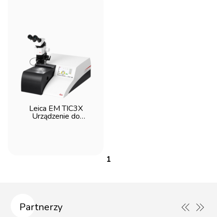
Leica EM TIC3X
Urządzenie do
ścieniania i
polerowania
jonowego
1
Partnerzy