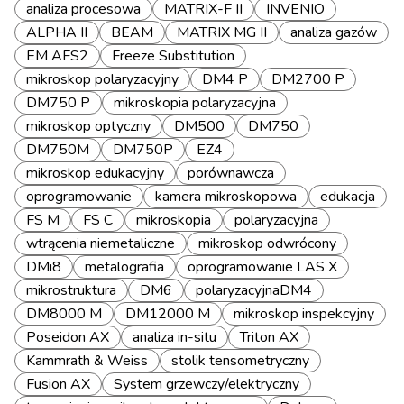
analiza procesowa
MATRIX-F II
INVENIO
ALPHA II
BEAM
MATRIX MG II
analiza gazów
EM AFS2
Freeze Substitution
mikroskop polaryzacyjny
DM4 P
DM2700 P
DM750 P
mikroskopia polaryzacyjna
mikroskop optyczny
DM500
DM750
DM750M
DM750P
EZ4
mikroskop edukacyjny
porównawcza
oprogramowanie
kamera mikroskopowa
edukacja
FS M
FS C
mikroskopia
polaryzacyjna
wtrącenia niemetaliczne
mikroskop odwrócony
DMi8
metalografia
oprogramowanie LAS X
mikrostruktura
DM6
polaryzacyjnaDM4
DM8000 M
DM12000 M
mikroskop inspekcyjny
Poseidon AX
analiza in-situ
Triton AX
Kammrath & Weiss
stolik tensometryczny
Fusion AX
System grzewczy/elektryczny