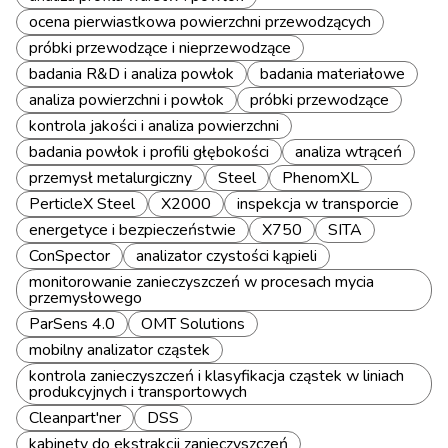
ocena pierwiastkowa powierzchni przewodzących
próbki przewodzące i nieprzewodzące
badania R&D i analiza powłok
badania materiałowe
analiza powierzchni i powłok
próbki przewodzące
kontrola jakości i analiza powierzchni
badania powłok i profili głębokości
analiza wtrąceń
przemysł metalurgiczny
Steel
PhenomXL
PerticleX Steel
X2000
inspekcja w transporcie
energetyce i bezpieczeństwie
X750
SITA
ConSpector
analizator czystości kąpieli
monitorowanie zanieczyszczeń w procesach mycia
przemysłowego
ParSens 4.0
OMT Solutions
mobilny analizator cząstek
kontrola zanieczyszczeń i klasyfikacja cząstek w liniach
produkcyjnych i transportowych
Cleanpart'ner
DSS
kabinety do ekstrakcji zanieczyszczeń