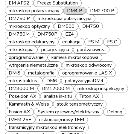
EM AFS2
Freeze Substitution
mikroskop polaryzacyjny
DM4 P
DM2700 P
DM750 P
mikroskopia polaryzacyjna
mikroskop optyczny
DM500
DM750
DM750M
DM750P
EZ4
mikroskop edukacyjny
edukacja
FS M
FS C
mikroskopia
polaryzacyjna
porównawcza
oprogramowanie
kamera mikroskopowa
wtrącenia niemetaliczne
mikroskop odwrócony
DMi8
metalografia
oprogramowanie LAS X
mikrostruktura
DM6
polaryzacyjnaDM4
DM8000 M
DM12000 M
mikroskop inspekcyjny
Poseidon AX
analiza in-situ
Triton AX
Kammrath & Weiss
stolik tensometryczny
Fusion AX
System grzewczy/elektryczny
Delong
LVEM 25E
niskonapięciowy TEM
transmisyjny mikroskop elektronowy