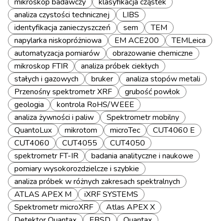
mikroskop badawczy
klasyfikacja cząstek
analiza czystości technicznej
LIBS
identyfikacja zanieczyszczeń
sem
TEM
napylarka niskopróżniowa
EM ACE200
TEMLeica
automatyzacja pomiarów
obrazowanie chemiczne
mikroskop FTIR
analiza próbek ciekłych
stałych i gazowych
bruker
analiza stopów metali
Przenośny spektrometr XRF
grubość powłok
geologia
kontrola RoHS/WEEE
analiza żywności i paliw
Spektrometr mobilny
QuantoLux
mikrotom
microTec
CUT4060 E
CUT4060
CUT4055
CUT4050
spektrometr FT-IR
badania analityczne i naukowe
pomiary wysokorozdzielcze i szybkie
analiza próbek w różnych zakresach spektralnych
ATLAS APEX M
iXRF SYSTEMS
Spektrometr microXRF
Atlas APEX X
Detektor Quantax
EBSD
Quantax