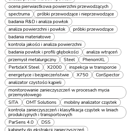
ocena pierwiastkowa powierzchni przewodzących
spectruma
próbki przewodzące i nieprzewodzące
badania R&D i analiza powłok
analiza powierzchni i powłok
próbki przewodzące
badania materiałowe
kontrola jakości i analiza powierzchni
badania powłok i profili głębokości
analiza wtrąceń
przemysł metalurgiczny
Steel
PhenomXL
PerticleX Steel
X2000
inspekcja w transporcie
energetyce i bezpieczeństwie
X750
ConSpector
analizator czystości kąpieli
monitorowanie zanieczyszczeń w procesach mycia
przemysłowego
SITA
OMT Solutions
mobilny analizator cząstek
kontrola zanieczyszczeń i klasyfikacja cząstek w liniach
produkcyjnych i transportowych
ParSens 4.0
DSS
kabinety do ekstrakcji zanieczyszczeń