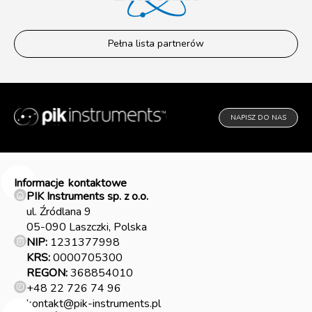
Pełna lista partnerów
NAPISZ DO NAS
Informacje
kontaktowe
PIK Instruments sp. z o.o.
ul. Źródlana 9
05-090 Laszczki, Polska
NIP:
1231377998
KRS:
0000705300
REGON:
368854010
+48 22 726 74 96
kontakt@pik-instruments.pl