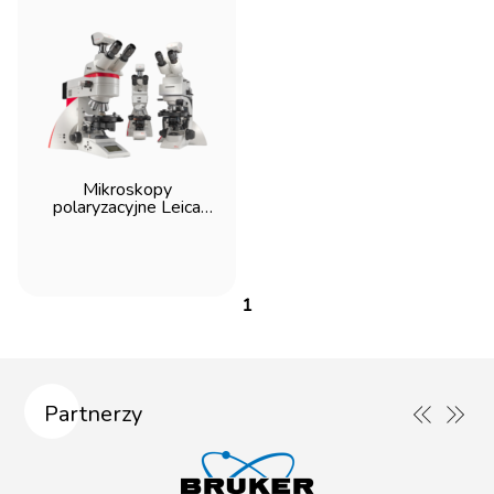
Mikroskopy
polaryzacyjne Leica
DM750P, DM2700P,
DM4P
1
Partnerzy