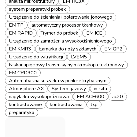
analiza mikrostruktury
EM TIC3X
system preparatyki próbek
Urządzenie do ścieniania i polerowania jonowego
EM TP
automatyczny procesor tkankowy
EM RAPID
Trymer do próbek
EM ICE
Urządzenie do zamrożenia wysokociśnieniowego
EM KMR3
Łamarka do noży szklanych
EM GP2
Urządzenie do witryfikacji
LVEM5
Niskonapięciowy transmisyjny mikroskop elektronowy
EM CPD300
Automatyczna suszarka w punkcie krytycznym
Atmosphere AX
System gazowy
in-situ
napylarka wysokopróżniowa
EM ACE600
ac20
kontrastowanie
kontrastowania
txp
preparatyka