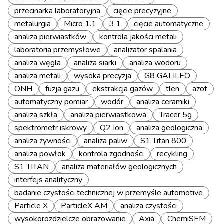
przecinarka laboratoryjna
cięcie precyzyjne
metalurgia
Micro 1.1
3.1
cięcie automatyczne
analiza pierwiastków
kontrola jakości metali
laboratoria przemysłowe
analizator spalania
analiza węgla
analiza siarki
analiza wodoru
analiza metali
wysoka precyzja
G8 GALILEO
ONH
fuzja gazu
ekstrakcja gazów
tlen
azot
automatyczny pomiar
wodór
analiza ceramiki
analiza szkła
analiza pierwiastkowa
Tracer 5g
spektrometr iskrowy
Q2 Ion
analiza geologiczna
analiza żywności
analiza paliw
S1 Titan 800
analiza powłok
kontrola zgodności
recykling
S1 TITAN
analiza materiałów geologicznych
interfejs analityczny
badanie czystości technicznej w przemyśle automotive
Particle X
ParticleX AM
analiza czystości
wysokorozdzielcze obrazowanie
Axia
ChemiSEM