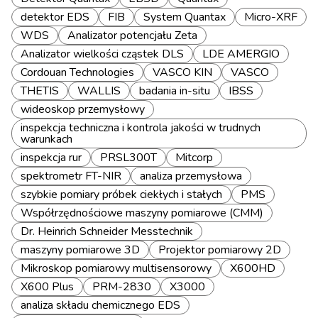
detektor EDS
FIB
System Quantax
Micro-XRF
WDS
Analizator potencjału Zeta
Analizator wielkości cząstek DLS
LDE AMERGIO
Cordouan Technologies
VASCO KIN
VASCO
THETIS
WALLIS
badania in-situ
IBSS
wideoskop przemysłowy
inspekcja techniczna i kontrola jakości w trudnych
warunkach
inspekcja rur
PRSL300T
Mitcorp
spektrometr FT-NIR
analiza przemysłowa
szybkie pomiary próbek ciekłych i stałych
PMS
Współrzędnościowe maszyny pomiarowe (CMM)
Dr. Heinrich Schneider Messtechnik
maszyny pomiarowe 3D
Projektor pomiarowy 2D
Mikroskop pomiarowy multisensorowy
X600HD
X600 Plus
PRM-2830
X3000
analiza składu chemicznego EDS