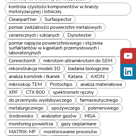
kontrola czystości komponentów w branży
motoryzacyjnej i lotniczej
Cleanpart'ner
Surfaspector
pomiar zwilżalności powierzchni metalowych
ceramicznych i szklanych
Dynotester
pomiar napięcia powierzchniowego i stężenia
surfaktantów w kąpielach przemysłowych i
laboratoryjnych
ConnectomX
mikrotom ultramikrotom do SEM
rekonstrukcja modeli 3D
badania biologiczne
analiza komórek i tkanek
Katana
AXON
mikroskop TEM
Protochips
analiza materiałowa
XRF
CTX 800
spektrometr ręczny
do przemysłu wydobywczego
farmaceutycznego
metalurgicznego
spożywczego
polimerowego
środowisko
analizator gazów
MGA
monitoring powietrza
gazy cieplarniane
MATRIX-MF
monitorowanie procesów