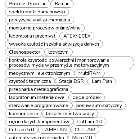
Process Guardian
Raman
spektrometr Ramanowski
precyzyjna analiza chemiczna
monitoring procesów online/inline
laboratoria i przemysł
ATEX/IECEx
wysoka czułość i szybka akwizycja danych
Cleanospector
lotniczym
kontrola czystości powierzchni i monitorowanie
procesów mycia w przemyśle motoryzacyjnym
medycznym i elektronicznym
MultiRAM
czystość techniczna
Stacja DSR
Lam Plan
przecinarka metalograficzna
laboratorium materiałowe
cięcie próbek
sterowanie programowalne
posuw automatyczny
komora cięcia
bezpieczeństwo pracy
cięcie dużych komponentów
CutLam 4.0
CutLam 5.0
LAMPLAN
CUTLAM
automatyczna przecinarka
Micro 2.0