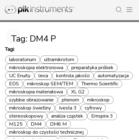
Tag: DM4 P
Tagi:
laboratorium
ultramikrotom
mikroskopia elektronowa
preparatyka próbek
UC Enuity
leica
kontrola jakości
automatyzacja
EDS
mikroskop SEM/TEM
Thermo Scientific
mikroskopia materiałowa
XL G2
szybkie obrazowanie
phenom
mikroskop
mikroskop świetlny
Ivesta 3
cyfrowy
stereoskopowy
analiza cząstek
Emspira 3
M125
DM4
DM6 M
mikroskop do czystości technicznej