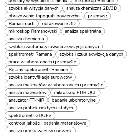
pomiary w wysokim ciśnieniu
mikroskop Ramana
szybka akwizycja danych
analiza chemiczna 2D/3D
obrazowanie topografii powierzchni
przemysł
RamanTouch
obrazowanie 3D
mikroskop Ramanowski
analiza spektralna
analiza chemiczna
szybka i zautomatyzowana akwizycja danych
spektrometr Ramana
szybka i czuła akwizycja danych
praca w laboratoriach i przemyśle
Ręczny spektrometr Ramana
szybka identyfikacja surowców
analiza materiałów w laboratoriach i przemyśle
analiza materiałów
mikroskop FTIR QCL
analizator FT-NIR
badania laboratoryjne
analiza próbek ciekłych i stałych
spektrometr GDOES
kontrola jakości i badania materiałowe
analiza profilu warstw i powłok