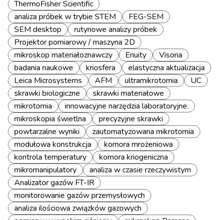
ThermoFisher Scientific
analiza próbek w trybie STEM
FEG-SEM
SEM desktop
rutynowe analizy próbek
Projektor pomiarowy / maszyna 2D
mikroskop materiałoznawczy
Enuity
Visoria
badania naukowe
kriosfera
elastyczna aktualizacja
Leica Microsystems
AFM
ultramikrotomia
UC
skrawki biologiczne
skrawki materiałowe
mikrotomia
innowacyjne narzędzia laboratoryjne.
mikroskopia świetlna
precyzyjne skrawki
powtarzalne wyniki
zautomatyzowana mikrotomia
modułowa konstrukcja
komora mrożeniowa
kontrola temperatury
komora kriogeniczna
mikromanipulatory
analiza w czasie rzeczywistym
Analizator gazów FT-IR
monitorowanie gazów przemysłowych
analiza ilościowa związków gazowych