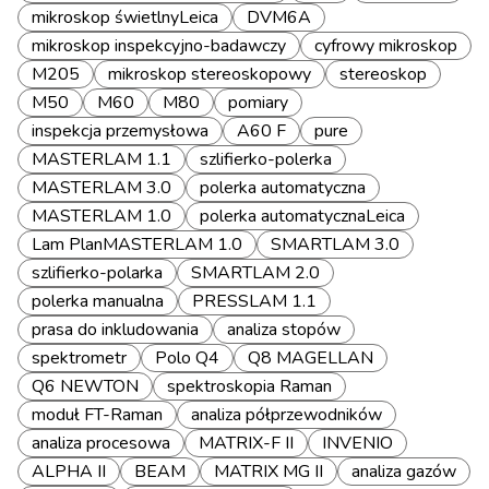
mikroskop świetlnyLeica
DVM6A
mikroskop inspekcyjno-badawczy
cyfrowy mikroskop
M205
mikroskop stereoskopowy
stereoskop
M50
M60
M80
pomiary
inspekcja przemysłowa
A60 F
pure
MASTERLAM 1.1
szlifierko-polerka
MASTERLAM 3.0
polerka automatyczna
MASTERLAM 1.0
polerka automatycznaLeica
Lam PlanMASTERLAM 1.0
SMARTLAM 3.0
szlifierko-polarka
SMARTLAM 2.0
polerka manualna
PRESSLAM 1.1
prasa do inkludowania
analiza stopów
spektrometr
Polo Q4
Q8 MAGELLAN
Q6 NEWTON
spektroskopia Raman
moduł FT-Raman
analiza półprzewodników
analiza procesowa
MATRIX-F II
INVENIO
ALPHA II
BEAM
MATRIX MG II
analiza gazów