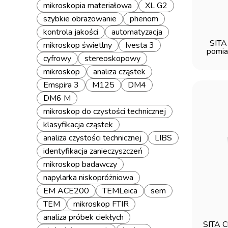
mikroskopia materiałowa
XL G2
szybkie obrazowanie
phenom
kontrola jakości
automatyzacja
SITA
mikroskop świetlny
Ivesta 3
pomia
cyfrowy
stereoskopowy
mikroskop
analiza cząstek
Emspira 3
M125
DM4
DM6 M
mikroskop do czystości technicznej
klasyfikacja cząstek
analiza czystości technicznej
LIBS
identyfikacja zanieczyszczeń
mikroskop badawczy
napylarka niskopróżniowa
EM ACE200
TEMLeica
sem
TEM
mikroskop FTIR
analiza próbek ciekłych
SITA C