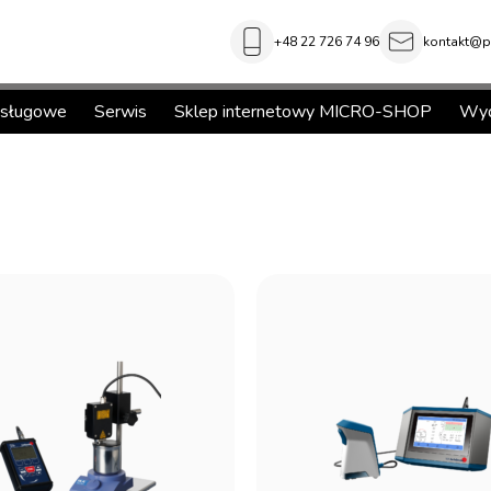
+48 22 726 74 96
kontakt@pi
usługowe
Serwis
Sklep internetowy MICRO-SHOP
Wyd