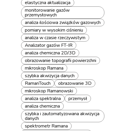
elastyczna aktualizacja
monitorowanie gazów
przemysłowych
analiza ilościowa związków gazowych
pomiary w wysokim ciśnieniu
analiza w czasie rzeczywistym
Analizator gazów FT-IR
analiza chemiczna 2D/3D
obrazowanie topografii powierzchni
mikroskop Ramana
szybka akwizycja danych
RamanTouch
obrazowanie 3D
mikroskop Ramanowski
analiza spektralna
przemysł
analiza chemiczna
szybka i zautomatyzowana akwizycja
danych
spektrometr Ramana