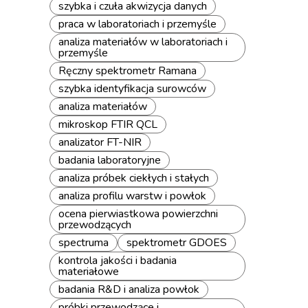
szybka i czuła akwizycja danych
praca w laboratoriach i przemyśle
analiza materiałów w laboratoriach i
przemyśle
Ręczny spektrometr Ramana
szybka identyfikacja surowców
analiza materiałów
mikroskop FTIR QCL
analizator FT-NIR
badania laboratoryjne
analiza próbek ciekłych i stałych
analiza profilu warstw i powłok
ocena pierwiastkowa powierzchni
przewodzących
spectruma
spektrometr GDOES
kontrola jakości i badania
materiałowe
badania R&D i analiza powłok
próbki przewodzące i