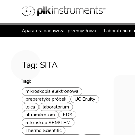
Aparatura badawcza i przemysłowa
Laboratorium 
Tag: SITA
Tagi:
mikroskopia elektronowa
preparatyka próbek
UC Enuity
leica
laboratorium
ultramikrotom
EDS
mikroskop SEM/TEM
Thermo Scientific