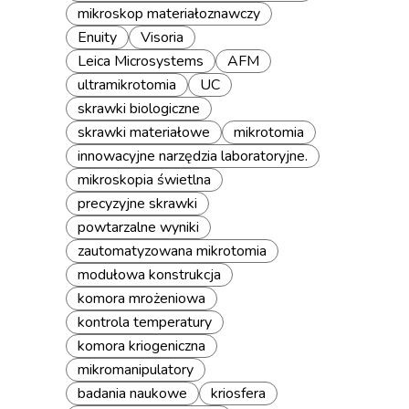
mikroskop materiałoznawczy
Enuity
Visoria
Leica Microsystems
AFM
ultramikrotomia
UC
skrawki biologiczne
skrawki materiałowe
mikrotomia
innowacyjne narzędzia laboratoryjne.
mikroskopia świetlna
precyzyjne skrawki
powtarzalne wyniki
zautomatyzowana mikrotomia
modułowa konstrukcja
komora mrożeniowa
kontrola temperatury
komora kriogeniczna
mikromanipulatory
badania naukowe
kriosfera