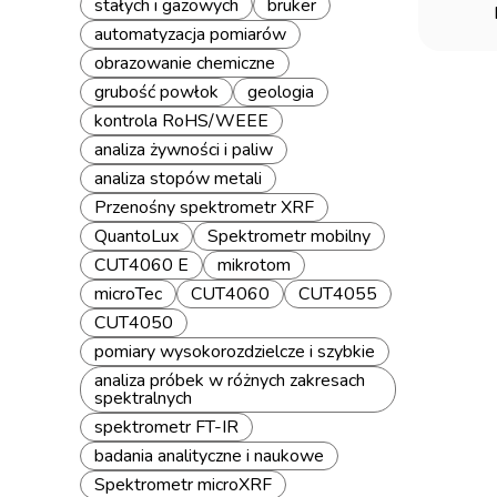
stałych i gazowych
bruker
za
automatyzacja pomiarów
obrazowanie chemiczne
grubość powłok
geologia
kontrola RoHS/WEEE
analiza żywności i paliw
analiza stopów metali
Przenośny spektrometr XRF
QuantoLux
Spektrometr mobilny
CUT4060 E
mikrotom
microTec
CUT4060
CUT4055
CUT4050
pomiary wysokorozdzielcze i szybkie
analiza próbek w różnych zakresach
spektralnych
spektrometr FT-IR
badania analityczne i naukowe
Spektrometr microXRF