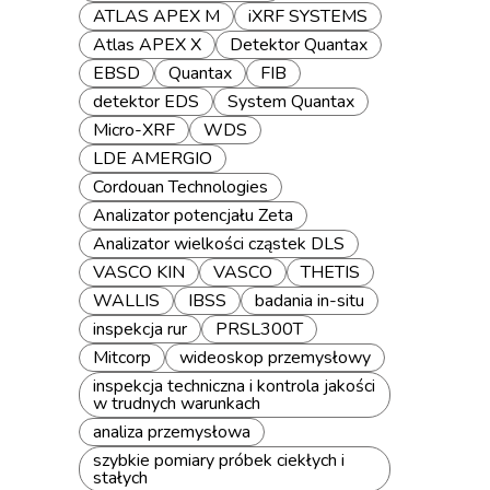
ATLAS APEX M
iXRF SYSTEMS
Atlas APEX X
Detektor Quantax
EBSD
Quantax
FIB
detektor EDS
System Quantax
Micro-XRF
WDS
LDE AMERGIO
Cordouan Technologies
Analizator potencjału Zeta
Analizator wielkości cząstek DLS
VASCO KIN
VASCO
THETIS
WALLIS
IBSS
badania in-situ
inspekcja rur
PRSL300T
Mitcorp
wideoskop przemysłowy
inspekcja techniczna i kontrola jakości
w trudnych warunkach
analiza przemysłowa
szybkie pomiary próbek ciekłych i
stałych