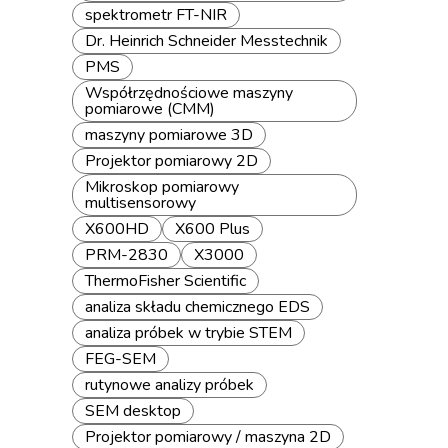
spektrometr FT-NIR
Dr. Heinrich Schneider Messtechnik
PMS
Współrzędnościowe maszyny
pomiarowe (CMM)
maszyny pomiarowe 3D
Projektor pomiarowy 2D
Mikroskop pomiarowy
multisensorowy
X600HD
X600 Plus
PRM-2830
X3000
ThermoFisher Scientific
analiza składu chemicznego EDS
analiza próbek w trybie STEM
FEG-SEM
rutynowe analizy próbek
SEM desktop
Projektor pomiarowy / maszyna 2D