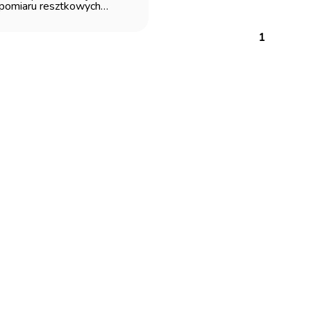
pomiaru resztkowych
nieczyszczeń olejowych
1