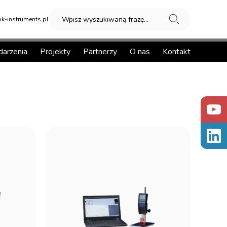
Wpisz wyszukiwaną frazę...
k-instruments.pl
arzenia
Projekty
Partnerzy
O nas
Kontakt