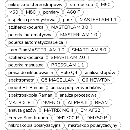
mikroskop stereoskopowy
stereoskop
M50
M60
M80
pomiary
A60 F
inspekcja przemysłowa
pure
MASTERLAM 1.1
szlifierko-polerka
MASTERLAM 3.0
polerka automatyczna
MASTERLAM 1.0
polerka automatycznaLeica
Lam PlanMASTERLAM 1.0
SMARTLAM 3.0
szlifierko-polarka
SMARTLAM 2.0
polerka manualna
PRESSLAM 1.1
prasa do inkludowania
Polo Q4
analiza stopów
spektrometr
Q8 MAGELLAN
Q6 NEWTON
moduł FT-Raman
analiza półprzewodników
spektroskopia Raman
analiza procesowa
MATRIX-F II
INVENIO
ALPHA II
BEAM
analiza gazów
MATRIX MG II
EM AFS2
Freeze Substitution
DM2700 P
DM750 P
mikroskopia polaryzacyjna
mikroskop polaryzacyjny