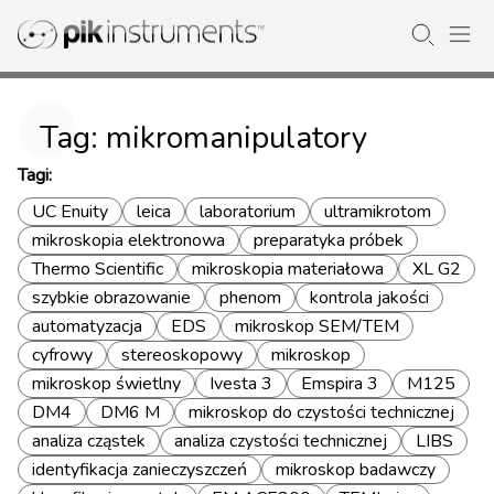
Tag: mikromanipulatory
Tagi:
UC Enuity
leica
laboratorium
ultramikrotom
mikroskopia elektronowa
preparatyka próbek
Thermo Scientific
mikroskopia materiałowa
XL G2
szybkie obrazowanie
phenom
kontrola jakości
automatyzacja
EDS
mikroskop SEM/TEM
cyfrowy
stereoskopowy
mikroskop
mikroskop świetlny
Ivesta 3
Emspira 3
M125
DM4
DM6 M
mikroskop do czystości technicznej
analiza cząstek
analiza czystości technicznej
LIBS
identyfikacja zanieczyszczeń
mikroskop badawczy