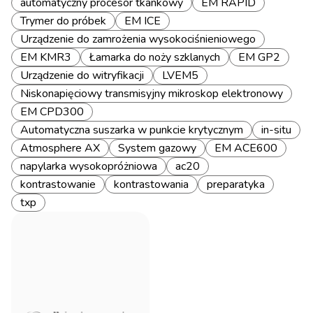
automatyczny procesor tkankowy
EM RAPID
Trymer do próbek
EM ICE
Urządzenie do zamrożenia wysokociśnieniowego
EM KMR3
Łamarka do noży szklanych
EM GP2
Urządzenie do witryfikacji
LVEM5
Niskonapięciowy transmisyjny mikroskop elektronowy
EM CPD300
Automatyczna suszarka w punkcie krytycznym
in-situ
Atmosphere AX
System gazowy
EM ACE600
napylarka wysokopróżniowa
ac20
kontrastowanie
kontrastowania
preparatyka
txp