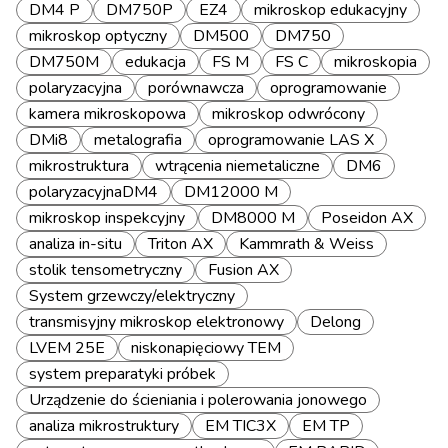
DM4 P
DM750P
EZ4
mikroskop edukacyjny
mikroskop optyczny
DM500
DM750
DM750M
edukacja
FS M
FS C
mikroskopia
polaryzacyjna
porównawcza
oprogramowanie
kamera mikroskopowa
mikroskop odwrócony
DMi8
metalografia
oprogramowanie LAS X
mikrostruktura
wtrącenia niemetaliczne
DM6
polaryzacyjnaDM4
DM12000 M
mikroskop inspekcyjny
DM8000 M
Poseidon AX
analiza in-situ
Triton AX
Kammrath & Weiss
stolik tensometryczny
Fusion AX
System grzewczy/elektryczny
transmisyjny mikroskop elektronowy
Delong
LVEM 25E
niskonapięciowy TEM
system preparatyki próbek
Urządzenie do ścieniania i polerowania jonowego
analiza mikrostruktury
EM TIC3X
EM TP