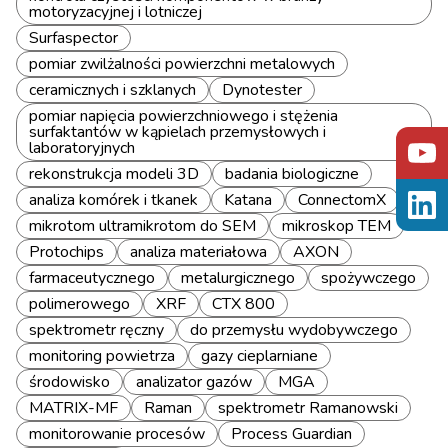
motoryzacyjnej i lotniczej
Surfaspector
pomiar zwilżalności powierzchni metalowych
ceramicznych i szklanych
Dynotester
pomiar napięcia powierzchniowego i stężenia
surfaktantów w kąpielach przemysłowych i
laboratoryjnych
rekonstrukcja modeli 3D
badania biologiczne
analiza komórek i tkanek
Katana
ConnectomX
mikrotom ultramikrotom do SEM
mikroskop TEM
Protochips
analiza materiałowa
AXON
farmaceutycznego
metalurgicznego
spożywczego
polimerowego
XRF
CTX 800
spektrometr ręczny
do przemysłu wydobywczego
monitoring powietrza
gazy cieplarniane
środowisko
analizator gazów
MGA
MATRIX-MF
Raman
spektrometr Ramanowski
monitorowanie procesów
Process Guardian