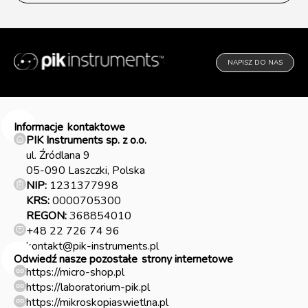
NAPISZ DO NAS
Informacje
kontaktowe
PIK Instruments sp. z o.o.
ul. Źródlana 9
05-090 Laszczki, Polska
NIP:
1231377998
KRS:
0000705300
REGON:
368854010
+48 22 726 74 96
kontakt@pik-instruments.pl
Odwiedź nasze pozostałe
strony internetowe
https://micro-shop.pl
https://laboratorium-pik.pl
https://mikroskopiaswietlna.pl