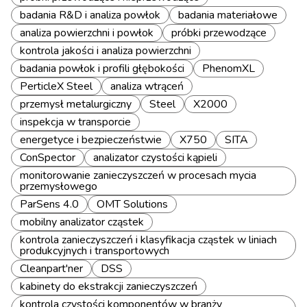
badania R&D i analiza powłok
badania materiałowe
analiza powierzchni i powłok
próbki przewodzące
kontrola jakości i analiza powierzchni
badania powłok i profili głębokości
PhenomXL
PerticleX Steel
analiza wtrąceń
przemysł metalurgiczny
Steel
X2000
inspekcja w transporcie
energetyce i bezpieczeństwie
X750
SITA
ConSpector
analizator czystości kąpieli
monitorowanie zanieczyszczeń w procesach mycia
przemysłowego
ParSens 4.0
OMT Solutions
mobilny analizator cząstek
kontrola zanieczyszczeń i klasyfikacja cząstek w liniach
produkcyjnych i transportowych
Cleanpart'ner
DSS
kabinety do ekstrakcji zanieczyszczeń
kontrola czystości komponentów w branży