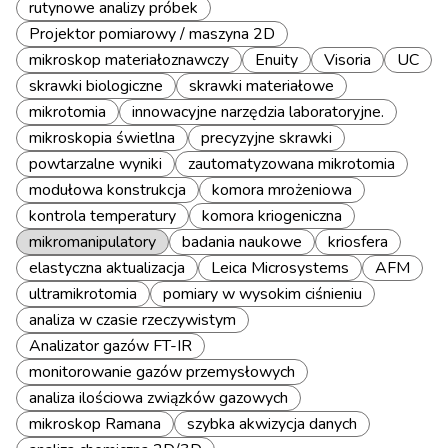
rutynowe analizy próbek
Projektor pomiarowy / maszyna 2D
mikroskop materiałoznawczy
Enuity
Visoria
UC
skrawki biologiczne
skrawki materiałowe
mikrotomia
innowacyjne narzędzia laboratoryjne.
mikroskopia świetlna
precyzyjne skrawki
powtarzalne wyniki
zautomatyzowana mikrotomia
modułowa konstrukcja
komora mrożeniowa
kontrola temperatury
komora kriogeniczna
mikromanipulatory
badania naukowe
kriosfera
elastyczna aktualizacja
Leica Microsystems
AFM
ultramikrotomia
pomiary w wysokim ciśnieniu
analiza w czasie rzeczywistym
Analizator gazów FT-IR
monitorowanie gazów przemysłowych
analiza ilościowa związków gazowych
mikroskop Ramana
szybka akwizycja danych