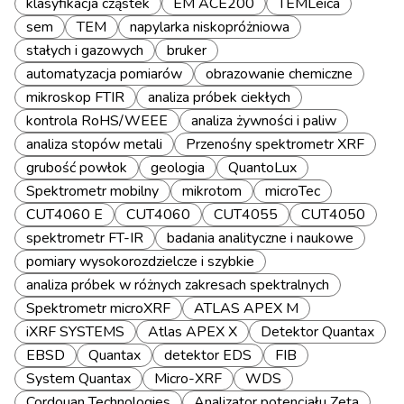
klasyfikacja cząstek
EM ACE200
TEMLeica
sem
TEM
napylarka niskopróżniowa
stałych i gazowych
bruker
automatyzacja pomiarów
obrazowanie chemiczne
mikroskop FTIR
analiza próbek ciekłych
kontrola RoHS/WEEE
analiza żywności i paliw
analiza stopów metali
Przenośny spektrometr XRF
grubość powłok
geologia
QuantoLux
Spektrometr mobilny
mikrotom
microTec
CUT4060 E
CUT4060
CUT4055
CUT4050
spektrometr FT-IR
badania analityczne i naukowe
pomiary wysokorozdzielcze i szybkie
analiza próbek w różnych zakresach spektralnych
Spektrometr microXRF
ATLAS APEX M
iXRF SYSTEMS
Atlas APEX X
Detektor Quantax
EBSD
Quantax
detektor EDS
FIB
System Quantax
Micro-XRF
WDS
Cordouan Technologies
Analizator potencjału Zeta