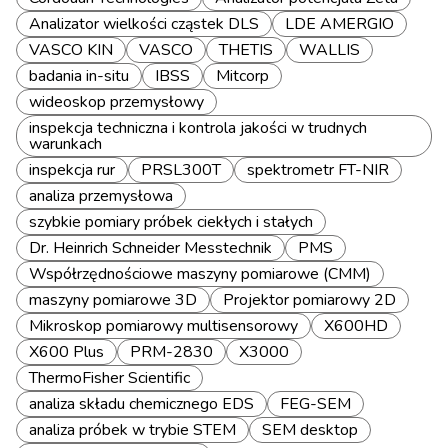
Analizator wielkości cząstek DLS
LDE AMERGIO
VASCO KIN
VASCO
THETIS
WALLIS
badania in-situ
IBSS
Mitcorp
wideoskop przemysłowy
inspekcja techniczna i kontrola jakości w trudnych
warunkach
inspekcja rur
PRSL300T
spektrometr FT-NIR
analiza przemysłowa
szybkie pomiary próbek ciekłych i stałych
Dr. Heinrich Schneider Messtechnik
PMS
Współrzędnościowe maszyny pomiarowe (CMM)
maszyny pomiarowe 3D
Projektor pomiarowy 2D
Mikroskop pomiarowy multisensorowy
X600HD
X600 Plus
PRM-2830
X3000
ThermoFisher Scientific
analiza składu chemicznego EDS
FEG-SEM
analiza próbek w trybie STEM
SEM desktop