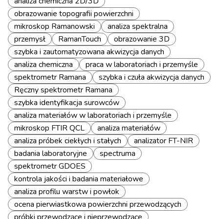
analiza chemiczna 2D/3D
obrazowanie topografii powierzchni
mikroskop Ramanowski
analiza spektralna
przemysł
RamanTouch
obrazowanie 3D
szybka i zautomatyzowana akwizycja danych
analiza chemiczna
praca w laboratoriach i przemyśle
spektrometr Ramana
szybka i czuła akwizycja danych
Ręczny spektrometr Ramana
szybka identyfikacja surowców
analiza materiałów w laboratoriach i przemyśle
mikroskop FTIR QCL
analiza materiałów
analiza próbek ciekłych i stałych
analizator FT-NIR
badania laboratoryjne
spectruma
spektrometr GDOES
kontrola jakości i badania materiałowe
analiza profilu warstw i powłok
ocena pierwiastkowa powierzchni przewodzących
próbki przewodzące i nieprzewodzące