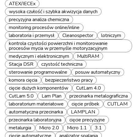
ATEX/IECEx
wysoka czułość i szybka akwizycja danych
precyzyjna analiza chemiczna
monitoring procesów online/inline
laboratoria i przemysł
Cleanospector
lotniczym
kontrola czystości powierzchni i monitorowanie
procesów mycia w przemyśle motoryzacyjnym
medycznym i elektronicznym
MultiRAM
Stacja DSR
czystość techniczna
sterowanie programowalne
posuw automatyczny
komora cięcia
bezpieczeństwo pracy
cięcie dużych komponentów
CutLam 4.0
CutLam 5.0
Lam Plan
przecinarka metalograficzna
laboratorium materiałowe
cięcie próbek
CUTLAM
automatyczna przecinarka
LAMPLAN
przecinarka laboratoryjna
cięcie precyzyjne
metalurgia
Micro 2.0
Micro 1.1
3.1
cięcie automatyczne
analizator spalania