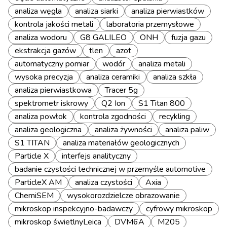
analiza węgla
analiza siarki
analiza pierwiastków
kontrola jakości metali
laboratoria przemysłowe
analiza wodoru
G8 GALILEO
ONH
fuzja gazu
ekstrakcja gazów
tlen
azot
automatyczny pomiar
wodór
analiza metali
wysoka precyzja
analiza ceramiki
analiza szkła
analiza pierwiastkowa
Tracer 5g
spektrometr iskrowy
Q2 Ion
S1 Titan 800
analiza powłok
kontrola zgodności
recykling
analiza geologiczna
analiza żywności
analiza paliw
S1 TITAN
analiza materiałów geologicznych
Particle X
interfejs analityczny
badanie czystości technicznej w przemyśle automotive
ParticleX AM
analiza czystości
Axia
ChemiSEM
wysokorozdzielcze obrazowanie
mikroskop inspekcyjno-badawczy
cyfrowy mikroskop
mikroskop świetlnyLeica
DVM6A
M205