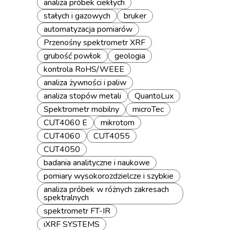
analiza próbek ciekłych
stałych i gazowych
bruker
automatyzacja pomiarów
Przenośny spektrometr XRF
grubość powłok
geologia
kontrola RoHS/WEEE
analiza żywności i paliw
analiza stopów metali
QuantoLux
Spektrometr mobilny
microTec
CUT4060 E
mikrotom
CUT4060
CUT4055
CUT4050
badania analityczne i naukowe
pomiary wysokorozdzielcze i szybkie
analiza próbek w różnych zakresach
spektralnych
spektrometr FT-IR
iXRF SYSTEMS