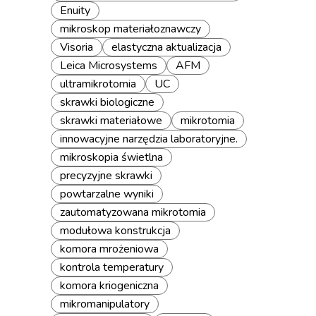
Enuity
mikroskop materiałoznawczy
Visoria
elastyczna aktualizacja
Leica Microsystems
AFM
ultramikrotomia
UC
skrawki biologiczne
skrawki materiałowe
mikrotomia
innowacyjne narzędzia laboratoryjne.
mikroskopia świetlna
precyzyjne skrawki
powtarzalne wyniki
zautomatyzowana mikrotomia
modułowa konstrukcja
komora mrożeniowa
kontrola temperatury
komora kriogeniczna
mikromanipulatory