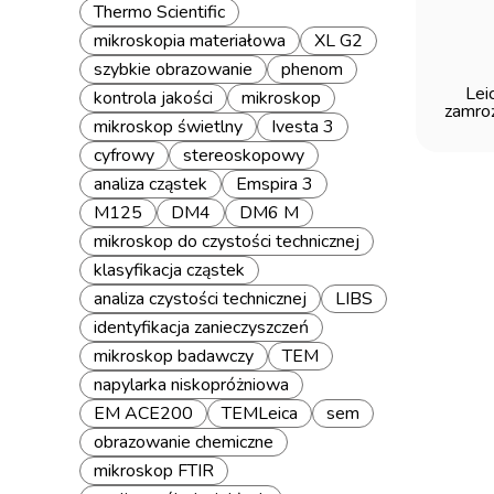
Thermo Scientific
mikroskopia materiałowa
XL G2
szybkie obrazowanie
phenom
Lei
kontrola jakości
mikroskop
zamro
mikroskop świetlny
Ivesta 3
cyfrowy
stereoskopowy
analiza cząstek
Emspira 3
M125
DM4
DM6 M
mikroskop do czystości technicznej
klasyfikacja cząstek
analiza czystości technicznej
LIBS
identyfikacja zanieczyszczeń
mikroskop badawczy
TEM
napylarka niskopróżniowa
EM ACE200
TEMLeica
sem
obrazowanie chemiczne
mikroskop FTIR