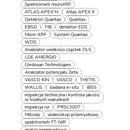
Spektrometr microXRF
ATLAS APEX M
Atlas APEX X
Detektor Quantax
Quantax
EBSD
FIB
detektor EDS
Micro-XRF
System Quantax
WDS
Analizator wielkości cząstek DLS
LDE AMERGIO
Cordouan Technologies
Analizator potencjału Zeta
VASCO KIN
VASCO
THETIS
WALLIS
badania in-situ
IBSS
inspekcja techniczna i kontrola jakości
w trudnych warunkach
inspekcja rur
PRSL300T
Mitcorp
wideoskop przemysłowy
spektrometr FT-NIR
analiza przemysłowa