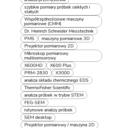
szybkie pomiary próbek ciekłych i
stałych
Współrzędnościowe maszyny
pomiarowe (CMM)
Dr. Heinrich Schneider Messtechnik
PMS
maszyny pomiarowe 3D
Projektor pomiarowy 2D
Mikroskop pomiarowy
multisensorowy
X600HD
X600 Plus
PRM-2830
X3000
analiza składu chemicznego EDS
ThermoFisher Scientific
analiza próbek w trybie STEM
FEG-SEM
rutynowe analizy próbek
SEM desktop
Projektor pomiarowy / maszyna 2D