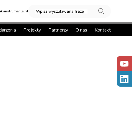
Wpisz wyszukiwaną frazę...
k-instruments.pl
arzenia
Projekty
Partnerzy
O nas
Kontakt