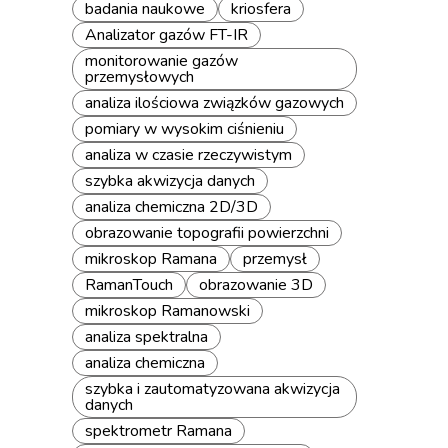
badania naukowe
kriosfera
Analizator gazów FT-IR
monitorowanie gazów
przemysłowych
analiza ilościowa związków gazowych
pomiary w wysokim ciśnieniu
analiza w czasie rzeczywistym
szybka akwizycja danych
analiza chemiczna 2D/3D
obrazowanie topografii powierzchni
mikroskop Ramana
przemysł
RamanTouch
obrazowanie 3D
mikroskop Ramanowski
analiza spektralna
analiza chemiczna
szybka i zautomatyzowana akwizycja
danych
spektrometr Ramana