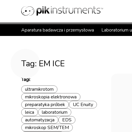
Aparatura badawcza i przemysłowa
Laboratorium 
Tag: EM ICE
Tagi:
ultramikrotom
mikroskopia elektronowa
preparatyka próbek
UC Enuity
leica
laboratorium
automatyzacja
EDS
mikroskop SEM/TEM