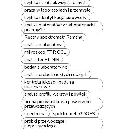
szybka i czuła akwizycja danych
praca w laboratoriach i przemyśle
szybka identyfikacja surowców
analiza materiałów w laboratoriach i
przemyśle
Ręczny spektrometr Ramana
analiza materiałów
mikroskop FTIR QCL
analizator FT-NIR
badania laboratoryjne
analiza próbek ciekłych i stałych
kontrola jakości i badania
materiałowe
analiza profilu warstw i powłok
ocena pierwiastkowa powierzchni
przewodzących
spectruma
spektrometr GDOES
próbki przewodzące i
nieprzewodzące