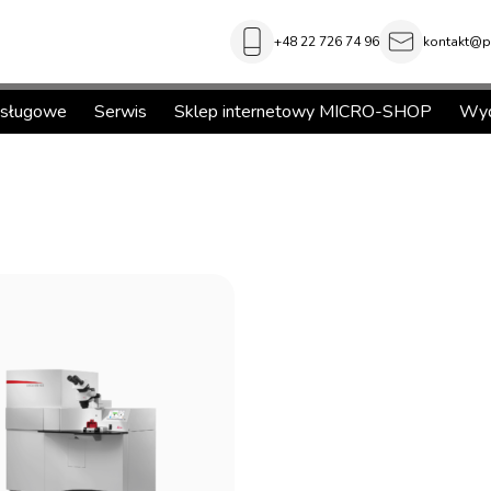
+48 22 726 74 96
kontakt@pi
usługowe
Serwis
Sklep internetowy MICRO-SHOP
Wyd