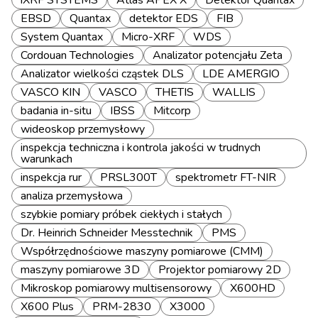
iXRF SYSTEMS
Atlas APEX X
Detektor Quantax
EBSD
Quantax
detektor EDS
FIB
System Quantax
Micro-XRF
WDS
Cordouan Technologies
Analizator potencjału Zeta
Analizator wielkości cząstek DLS
LDE AMERGIO
VASCO KIN
VASCO
THETIS
WALLIS
badania in-situ
IBSS
Mitcorp
wideoskop przemysłowy
inspekcja techniczna i kontrola jakości w trudnych
warunkach
inspekcja rur
PRSL300T
spektrometr FT-NIR
analiza przemysłowa
szybkie pomiary próbek ciekłych i stałych
Dr. Heinrich Schneider Messtechnik
PMS
Współrzędnościowe maszyny pomiarowe (CMM)
maszyny pomiarowe 3D
Projektor pomiarowy 2D
Mikroskop pomiarowy multisensorowy
X600HD
X600 Plus
PRM-2830
X3000