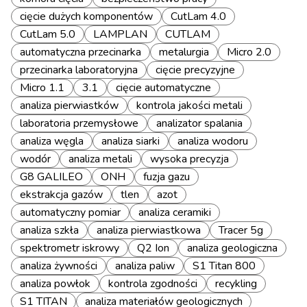
cięcie dużych komponentów
CutLam 4.0
CutLam 5.0
LAMPLAN
CUTLAM
automatyczna przecinarka
metalurgia
Micro 2.0
przecinarka laboratoryjna
cięcie precyzyjne
Micro 1.1
3.1
cięcie automatyczne
analiza pierwiastków
kontrola jakości metali
laboratoria przemysłowe
analizator spalania
analiza węgla
analiza siarki
analiza wodoru
wodór
analiza metali
wysoka precyzja
G8 GALILEO
ONH
fuzja gazu
ekstrakcja gazów
tlen
azot
automatyczny pomiar
analiza ceramiki
analiza szkła
analiza pierwiastkowa
Tracer 5g
spektrometr iskrowy
Q2 Ion
analiza geologiczna
analiza żywności
analiza paliw
S1 Titan 800
analiza powłok
kontrola zgodności
recykling
S1 TITAN
analiza materiałów geologicznych