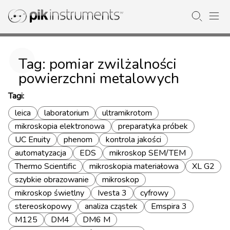
Tag: pomiar zwilżalności
powierzchni metalowych
Tagi:
leica
laboratorium
ultramikrotom
mikroskopia elektronowa
preparatyka próbek
UC Enuity
phenom
kontrola jakości
automatyzacja
EDS
mikroskop SEM/TEM
Thermo Scientific
mikroskopia materiałowa
XL G2
szybkie obrazowanie
mikroskop
mikroskop świetlny
Ivesta 3
cyfrowy
stereoskopowy
analiza cząstek
Emspira 3
M125
DM4
DM6 M