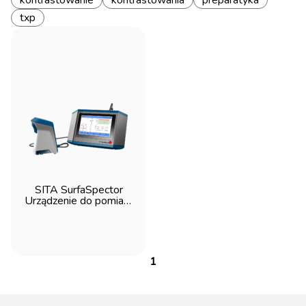
kontrastowanie
kontrastowania
preparatyka
txp
SITA SurfaSpector
Urządzenie do pomiaru
kąta zwilżania
1