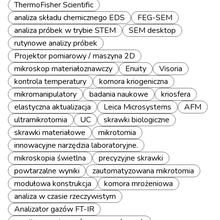
ThermoFisher Scientific
analiza składu chemicznego EDS
FEG-SEM
analiza próbek w trybie STEM
SEM desktop
rutynowe analizy próbek
Projektor pomiarowy / maszyna 2D
mikroskop materiałoznawczy
Enuity
Visoria
kontrola temperatury
komora kriogeniczna
mikromanipulatory
badania naukowe
kriosfera
elastyczna aktualizacja
Leica Microsystems
AFM
ultramikrotomia
UC
skrawki biologiczne
skrawki materiałowe
mikrotomia
innowacyjne narzędzia laboratoryjne.
mikroskopia świetlna
precyzyjne skrawki
powtarzalne wyniki
zautomatyzowana mikrotomia
modułowa konstrukcja
komora mrożeniowa
analiza w czasie rzeczywistym
Analizator gazów FT-IR