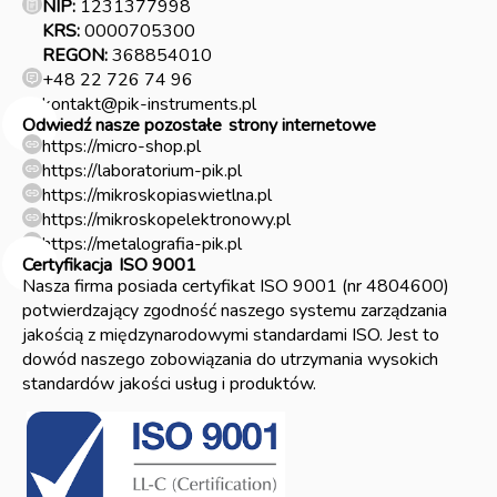
NIP:
1231377998
KRS:
0000705300
REGON:
368854010
+48 22 726 74 96
kontakt@pik-instruments.pl
Odwiedź nasze pozostałe
strony internetowe
https://micro-shop.pl
https://laboratorium-pik.pl
https://mikroskopiaswietlna.pl
https://mikroskopelektronowy.pl
https://metalografia-pik.pl
Certyfikacja
ISO 9001
Nasza firma posiada certyfikat ISO 9001 (nr 4804600)
potwierdzający zgodność naszego systemu zarządzania
jakością z międzynarodowymi standardami ISO. Jest to
dowód naszego zobowiązania do utrzymania wysokich
standardów jakości usług i produktów.