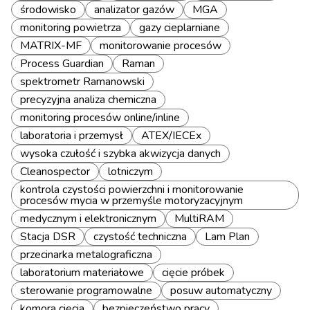
środowisko
analizator gazów
MGA
monitoring powietrza
gazy cieplarniane
MATRIX-MF
monitorowanie procesów
Process Guardian
Raman
spektrometr Ramanowski
precyzyjna analiza chemiczna
monitoring procesów online/inline
laboratoria i przemysł
ATEX/IECEx
wysoka czułość i szybka akwizycja danych
Cleanospector
lotniczym
kontrola czystości powierzchni i monitorowanie
procesów mycia w przemyśle motoryzacyjnym
medycznym i elektronicznym
MultiRAM
Stacja DSR
czystość techniczna
Lam Plan
przecinarka metalograficzna
laboratorium materiałowe
cięcie próbek
sterowanie programowalne
posuw automatyczny
komora cięcia
bezpieczeństwo pracy