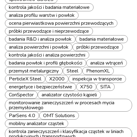
kontrola jakości i badania materiałowe
analiza profilu warstw i powłok
ocena pierwiastkowa powierzchni przewodzących
próbki przewodzące i nieprzewodzące
badania R&D i analiza powłok
badania materiałowe
analiza powierzchni i powłok
próbki przewodzące
kontrola jakości i analiza powierzchni
badania powłok i profili głębokości
analiza wtrąceń
przemysł metalurgiczny
Steel
PhenomXL
PerticleX Steel
X2000
inspekcja w transporcie
energetyce i bezpieczeństwie
X750
SITA
ConSpector
analizator czystości kąpieli
monitorowanie zanieczyszczeń w procesach mycia
przemysłowego
ParSens 4.0
OMT Solutions
mobilny analizator cząstek
kontrola zanieczyszczeń i klasyfikacja cząstek w liniach
produkcyjnych i transportowych