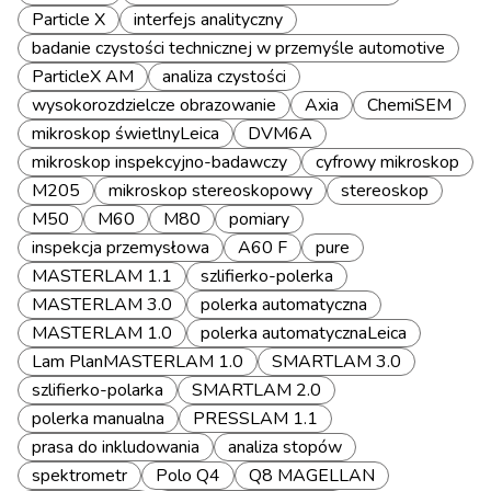
Particle X
interfejs analityczny
badanie czystości technicznej w przemyśle automotive
ParticleX AM
analiza czystości
wysokorozdzielcze obrazowanie
Axia
ChemiSEM
mikroskop świetlnyLeica
DVM6A
mikroskop inspekcyjno-badawczy
cyfrowy mikroskop
M205
mikroskop stereoskopowy
stereoskop
M50
M60
M80
pomiary
inspekcja przemysłowa
A60 F
pure
MASTERLAM 1.1
szlifierko-polerka
MASTERLAM 3.0
polerka automatyczna
MASTERLAM 1.0
polerka automatycznaLeica
Lam PlanMASTERLAM 1.0
SMARTLAM 3.0
szlifierko-polarka
SMARTLAM 2.0
polerka manualna
PRESSLAM 1.1
prasa do inkludowania
analiza stopów
spektrometr
Polo Q4
Q8 MAGELLAN