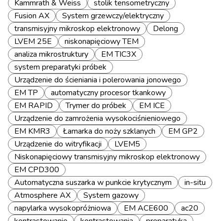
Kammrath & Weiss
stolik tensometryczny
Fusion AX
System grzewczy/elektryczny
transmisyjny mikroskop elektronowy
Delong
LVEM 25E
niskonapięciowy TEM
analiza mikrostruktury
EM TIC3X
system preparatyki próbek
Urządzenie do ścieniania i polerowania jonowego
EM TP
automatyczny procesor tkankowy
EM RAPID
Trymer do próbek
EM ICE
Urządzenie do zamrożenia wysokociśnieniowego
EM KMR3
Łamarka do noży szklanych
EM GP2
Urządzenie do witryfikacji
LVEM5
Niskonapięciowy transmisyjny mikroskop elektronowy
EM CPD300
Automatyczna suszarka w punkcie krytycznym
in-situ
Atmosphere AX
System gazowy
napylarka wysokopróżniowa
EM ACE600
ac20