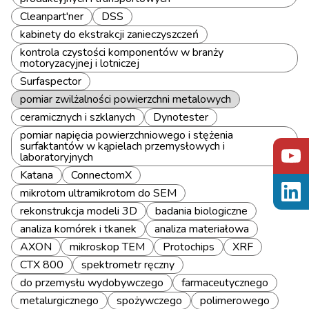
Cleanpart'ner
DSS
kabinety do ekstrakcji zanieczyszczeń
kontrola czystości komponentów w branży
motoryzacyjnej i lotniczej
Surfaspector
pomiar zwilżalności powierzchni metalowych
ceramicznych i szklanych
Dynotester
pomiar napięcia powierzchniowego i stężenia
surfaktantów w kąpielach przemysłowych i
laboratoryjnych
Katana
ConnectomX
mikrotom ultramikrotom do SEM
rekonstrukcja modeli 3D
badania biologiczne
analiza komórek i tkanek
analiza materiałowa
AXON
mikroskop TEM
Protochips
XRF
CTX 800
spektrometr ręczny
do przemysłu wydobywczego
farmaceutycznego
metalurgicznego
spożywczego
polimerowego