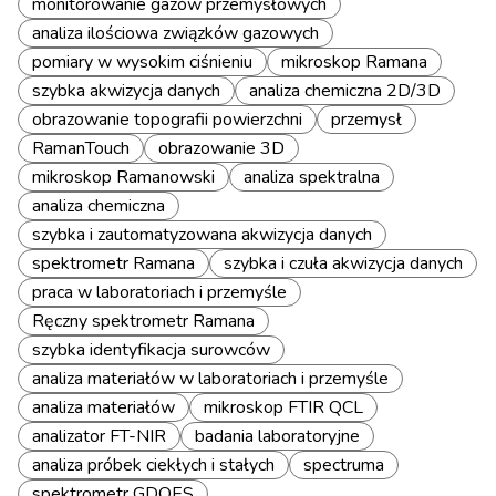
monitorowanie gazów przemysłowych
analiza ilościowa związków gazowych
pomiary w wysokim ciśnieniu
mikroskop Ramana
szybka akwizycja danych
analiza chemiczna 2D/3D
obrazowanie topografii powierzchni
przemysł
RamanTouch
obrazowanie 3D
mikroskop Ramanowski
analiza spektralna
analiza chemiczna
szybka i zautomatyzowana akwizycja danych
spektrometr Ramana
szybka i czuła akwizycja danych
praca w laboratoriach i przemyśle
Ręczny spektrometr Ramana
szybka identyfikacja surowców
analiza materiałów w laboratoriach i przemyśle
analiza materiałów
mikroskop FTIR QCL
analizator FT-NIR
badania laboratoryjne
analiza próbek ciekłych i stałych
spectruma
spektrometr GDOES