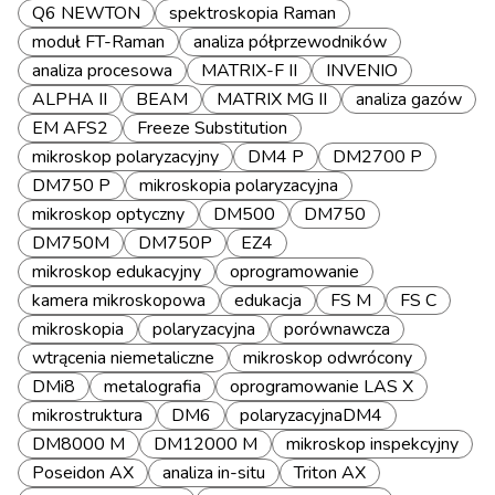
Q6 NEWTON
spektroskopia Raman
moduł FT-Raman
analiza półprzewodników
analiza procesowa
MATRIX-F II
INVENIO
ALPHA II
BEAM
MATRIX MG II
analiza gazów
EM AFS2
Freeze Substitution
mikroskop polaryzacyjny
DM4 P
DM2700 P
DM750 P
mikroskopia polaryzacyjna
mikroskop optyczny
DM500
DM750
DM750M
DM750P
EZ4
mikroskop edukacyjny
oprogramowanie
kamera mikroskopowa
edukacja
FS M
FS C
mikroskopia
polaryzacyjna
porównawcza
wtrącenia niemetaliczne
mikroskop odwrócony
DMi8
metalografia
oprogramowanie LAS X
mikrostruktura
DM6
polaryzacyjnaDM4
DM8000 M
DM12000 M
mikroskop inspekcyjny
Poseidon AX
analiza in-situ
Triton AX