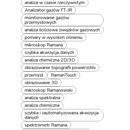
analiza w czasie rzeczywistym
Analizator gazów FT-IR
monitorowanie gazów
przemysłowych
analiza ilościowa związków gazowych
pomiary w wysokim ciśnieniu
mikroskop Ramana
szybka akwizycja danych
analiza chemiczna 2D/3D
obrazowanie topografii powierzchni
przemysł
RamanTouch
obrazowanie 3D
mikroskop Ramanowski
analiza spektralna
analiza chemiczna
szybka i zautomatyzowana akwizycja
danych
spektrometr Ramana