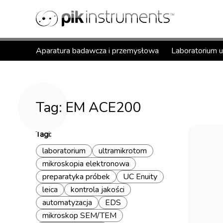
Aparatura badawcza i przemysłowa
Laboratorium 
Tag: EM ACE200
Tagi:
laboratorium
ultramikrotom
mikroskopia elektronowa
preparatyka próbek
UC Enuity
leica
kontrola jakości
automatyzacja
EDS
mikroskop SEM/TEM