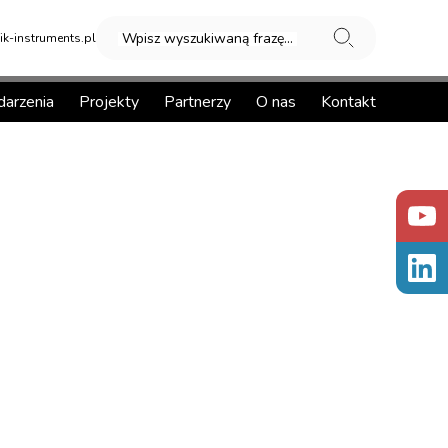
Wpisz wyszukiwaną frazę...
k-instruments.pl
arzenia
Projekty
Partnerzy
O nas
Kontakt