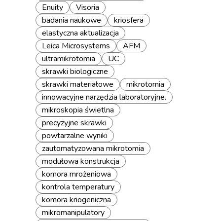
Enuity
Visoria
badania naukowe
kriosfera
elastyczna aktualizacja
Leica Microsystems
AFM
ultramikrotomia
UC
skrawki biologiczne
skrawki materiałowe
mikrotomia
innowacyjne narzędzia laboratoryjne.
mikroskopia świetlna
precyzyjne skrawki
powtarzalne wyniki
zautomatyzowana mikrotomia
modułowa konstrukcja
komora mrożeniowa
kontrola temperatury
komora kriogeniczna
mikromanipulatory