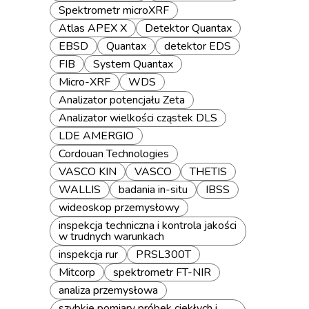
Spektrometr microXRF
Atlas APEX X
Detektor Quantax
EBSD
Quantax
detektor EDS
FIB
System Quantax
Micro-XRF
WDS
Analizator potencjału Zeta
Analizator wielkości cząstek DLS
LDE AMERGIO
Cordouan Technologies
VASCO KIN
VASCO
THETIS
WALLIS
badania in-situ
IBSS
wideoskop przemysłowy
inspekcja techniczna i kontrola jakości
w trudnych warunkach
inspekcja rur
PRSL300T
Mitcorp
spektrometr FT-NIR
analiza przemysłowa
szybkie pomiary próbek ciekłych i