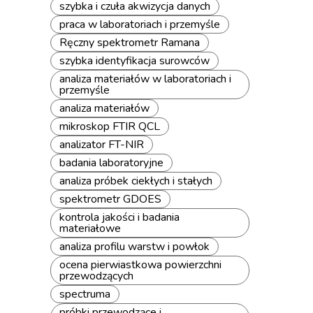
szybka i czuła akwizycja danych
praca w laboratoriach i przemyśle
Ręczny spektrometr Ramana
szybka identyfikacja surowców
analiza materiałów w laboratoriach i
przemyśle
analiza materiałów
mikroskop FTIR QCL
analizator FT-NIR
badania laboratoryjne
analiza próbek ciekłych i stałych
spektrometr GDOES
kontrola jakości i badania
materiałowe
analiza profilu warstw i powłok
ocena pierwiastkowa powierzchni
przewodzących
spectruma
próbki przewodzące i