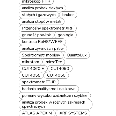
mikroskop FTIR
analiza próbek ciekłych
stałych i gazowych
bruker
analiza stopów metali
Przenośny spektrometr XRF
grubość powłok
geologia
kontrola RoHS/WEEE
analiza żywności i paliw
Spektrometr mobilny
QuantoLux
mikrotom
microTec
CUT4060 E
CUT4060
CUT4055
CUT4050
spektrometr FT-IR
badania analityczne i naukowe
pomiary wysokorozdzielcze i szybkie
analiza próbek w różnych zakresach
spektralnych
ATLAS APEX M
iXRF SYSTEMS