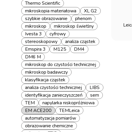
Thermo Scientific
mikroskopia materiałowa
XL G2
szybkie obrazowanie
phenom
Lei
mikroskop
mikroskop świetlny
Ivesta 3
cyfrowy
stereoskopowy
analiza cząstek
Emspira 3
M125
DM4
DM6 M
mikroskop do czystości technicznej
mikroskop badawczy
klasyfikacja cząstek
analiza czystości technicznej
LIBS
identyfikacja zanieczyszczeń
sem
TEM
napylarka niskopróżniowa
EM ACE200
TEMLeica
automatyzacja pomiarów
obrazowanie chemiczne