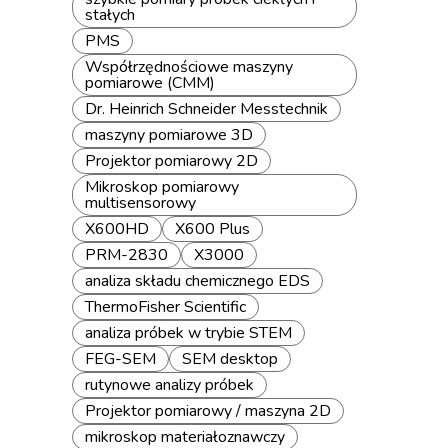
stałych
PMS
Współrzędnościowe maszyny
pomiarowe (CMM)
Dr. Heinrich Schneider Messtechnik
maszyny pomiarowe 3D
Projektor pomiarowy 2D
Mikroskop pomiarowy
multisensorowy
X600HD
X600 Plus
PRM-2830
X3000
analiza składu chemicznego EDS
ThermoFisher Scientific
analiza próbek w trybie STEM
FEG-SEM
SEM desktop
rutynowe analizy próbek
Projektor pomiarowy / maszyna 2D
mikroskop materiałoznawczy