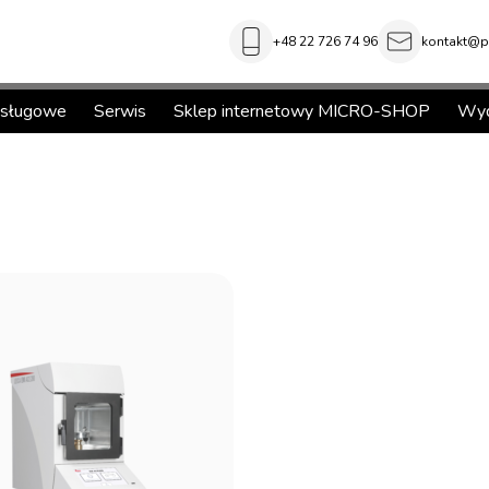
+48 22 726 74 96
kontakt@pi
usługowe
Serwis
Sklep internetowy MICRO-SHOP
Wyd