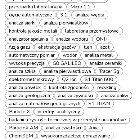
przecinarka laboratoryjna
Micro 1.1
cięcie automatyczne
3.1
analiza węgla
analiza siarki
analiza pierwiastków
kontrola jakości metali
laboratoria przemysłowe
analizator spalania
analiza wodoru
ONH
fuzja gazu
ekstrakcja gazów
tlen
azot
automatyczny pomiar
wodór
analiza metali
wysoka precyzja
G8 GALILEO
analiza ceramiki
analiza szkła
analiza pierwiastkowa
Tracer 5g
spektrometr iskrowy
Q2 Ion
S1 Titan 800
analiza powłok
kontrola zgodności
recykling
analiza geologiczna
analiza żywności
analiza paliw
analiza materiałów geologicznych
S1 TITAN
Particle X
interfejs analityczny
badanie czystości technicznej w przemyśle automotive
ParticleX AM
analiza czystości
Axia
ChemiSEM
wysokorozdzielcze obrazowanie