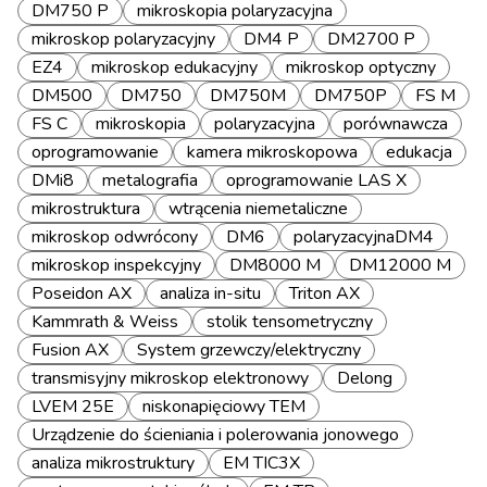
DM750 P
mikroskopia polaryzacyjna
mikroskop polaryzacyjny
DM4 P
DM2700 P
EZ4
mikroskop edukacyjny
mikroskop optyczny
DM500
DM750
DM750M
DM750P
FS M
FS C
mikroskopia
polaryzacyjna
porównawcza
oprogramowanie
kamera mikroskopowa
edukacja
DMi8
metalografia
oprogramowanie LAS X
mikrostruktura
wtrącenia niemetaliczne
mikroskop odwrócony
DM6
polaryzacyjnaDM4
mikroskop inspekcyjny
DM8000 M
DM12000 M
Poseidon AX
analiza in-situ
Triton AX
Kammrath & Weiss
stolik tensometryczny
Fusion AX
System grzewczy/elektryczny
transmisyjny mikroskop elektronowy
Delong
LVEM 25E
niskonapięciowy TEM
Urządzenie do ścieniania i polerowania jonowego
analiza mikrostruktury
EM TIC3X