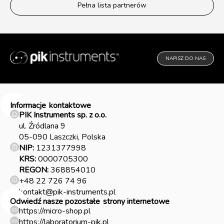
Pełna lista partnerów
NAPISZ DO NAS
Informacje
kontaktowe
PIK Instruments sp. z o.o.
ul. Źródlana 9
05-090 Laszczki, Polska
NIP:
1231377998
KRS:
0000705300
REGON:
368854010
+48 22 726 74 96
kontakt@pik-instruments.pl
Odwiedź nasze pozostałe
strony internetowe
https://micro-shop.pl
https://laboratorium-pik.pl