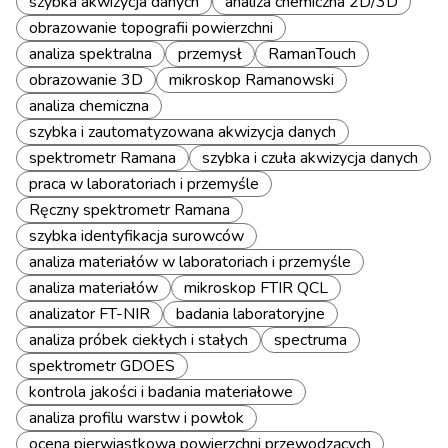
szybka akwizycja danych
analiza chemiczna 2D/3D
obrazowanie topografii powierzchni
analiza spektralna
przemysł
RamanTouch
obrazowanie 3D
mikroskop Ramanowski
analiza chemiczna
szybka i zautomatyzowana akwizycja danych
spektrometr Ramana
szybka i czuła akwizycja danych
praca w laboratoriach i przemyśle
Ręczny spektrometr Ramana
szybka identyfikacja surowców
analiza materiałów w laboratoriach i przemyśle
analiza materiałów
mikroskop FTIR QCL
analizator FT-NIR
badania laboratoryjne
analiza próbek ciekłych i stałych
spectruma
spektrometr GDOES
kontrola jakości i badania materiałowe
analiza profilu warstw i powłok
ocena pierwiastkowa powierzchni przewodzących