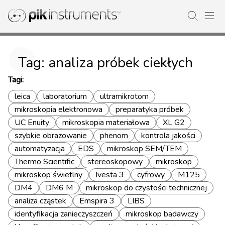
Tag: analiza próbek ciekłych
Tagi:
leica
laboratorium
ultramikrotom
mikroskopia elektronowa
preparatyka próbek
UC Enuity
mikroskopia materiałowa
XL G2
szybkie obrazowanie
phenom
kontrola jakości
automatyzacja
EDS
mikroskop SEM/TEM
Thermo Scientific
stereoskopowy
mikroskop
mikroskop świetlny
Ivesta 3
cyfrowy
M125
DM4
DM6 M
mikroskop do czystości technicznej
analiza cząstek
Emspira 3
LIBS
identyfikacja zanieczyszczeń
mikroskop badawczy