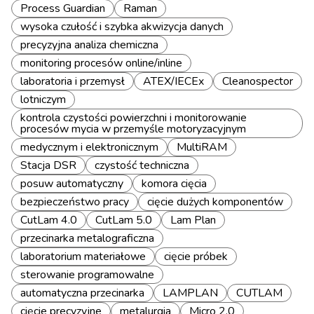
Process Guardian
Raman
wysoka czułość i szybka akwizycja danych
precyzyjna analiza chemiczna
monitoring procesów online/inline
laboratoria i przemysł
ATEX/IECEx
Cleanospector
lotniczym
kontrola czystości powierzchni i monitorowanie
procesów mycia w przemyśle motoryzacyjnym
medycznym i elektronicznym
MultiRAM
Stacja DSR
czystość techniczna
posuw automatyczny
komora cięcia
bezpieczeństwo pracy
cięcie dużych komponentów
CutLam 4.0
CutLam 5.0
Lam Plan
przecinarka metalograficzna
laboratorium materiałowe
cięcie próbek
sterowanie programowalne
automatyczna przecinarka
LAMPLAN
CUTLAM
cięcie precyzyjne
metalurgia
Micro 2.0