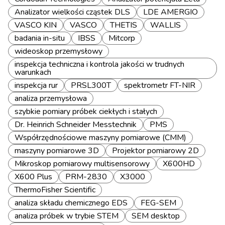
Analizator wielkości cząstek DLS
LDE AMERGIO
VASCO KIN
VASCO
THETIS
WALLIS
badania in-situ
IBSS
Mitcorp
wideoskop przemysłowy
inspekcja techniczna i kontrola jakości w trudnych
warunkach
inspekcja rur
PRSL300T
spektrometr FT-NIR
analiza przemysłowa
szybkie pomiary próbek ciekłych i stałych
Dr. Heinrich Schneider Messtechnik
PMS
Współrzędnościowe maszyny pomiarowe (CMM)
maszyny pomiarowe 3D
Projektor pomiarowy 2D
Mikroskop pomiarowy multisensorowy
X600HD
X600 Plus
PRM-2830
X3000
ThermoFisher Scientific
analiza składu chemicznego EDS
FEG-SEM
analiza próbek w trybie STEM
SEM desktop