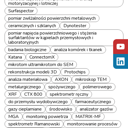
motoryzacyjnej i lotniczej
Surfaspector
pomiar zwilżalności powierzchni metalowych
ceramicznych i szklanych
Dynotester
pomiar napięcia powierzchniowego i stężenia
surfaktantów w kąpielach przemysłowych i
laboratoryjnych
badania biologiczne
analiza komórek i tkanek
Katana
ConnectomX
mikrotom ultramikrotom do SEM
rekonstrukcja modeli 3D
Protochips
analiza materiałowa
AXON
mikroskop TEM
metalurgicznego
spożywczego
polimerowego
XRF
CTX 800
spektrometr ręczny
do przemysłu wydobywczego
farmaceutycznego
gazy cieplarniane
środowisko
analizator gazów
MGA
monitoring powietrza
MATRIX-MF
spektrometr Ramanowski
monitorowanie procesów