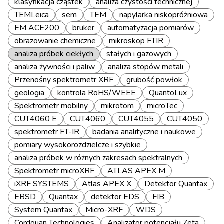
klasyfikacja cząstek
analiza czystości technicznej
TEMLeica
sem
TEM
napylarka niskopróżniowa
EM ACE200
bruker
automatyzacja pomiarów
obrazowanie chemiczne
mikroskop FTIR
analiza próbek ciekłych
stałych i gazowych
analiza żywności i paliw
analiza stopów metali
Przenośny spektrometr XRF
grubość powłok
geologia
kontrola RoHS/WEEE
QuantoLux
Spektrometr mobilny
mikrotom
microTec
CUT4060 E
CUT4060
CUT4055
CUT4050
spektrometr FT-IR
badania analityczne i naukowe
pomiary wysokorozdzielcze i szybkie
analiza próbek w różnych zakresach spektralnych
Spektrometr microXRF
ATLAS APEX M
iXRF SYSTEMS
Atlas APEX X
Detektor Quantax
EBSD
Quantax
detektor EDS
FIB
System Quantax
Micro-XRF
WDS
Cordouan Technologies
Analizator potencjału Zeta