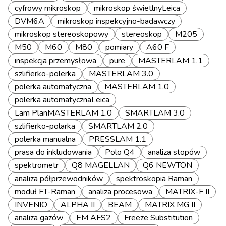
cyfrowy mikroskop
mikroskop świetlnyLeica
DVM6A
mikroskop inspekcyjno-badawczy
mikroskop stereoskopowy
stereoskop
M205
M50
M60
M80
pomiary
A60 F
inspekcja przemysłowa
pure
MASTERLAM 1.1
szlifierko-polerka
MASTERLAM 3.0
polerka automatyczna
MASTERLAM 1.0
polerka automatycznaLeica
Lam PlanMASTERLAM 1.0
SMARTLAM 3.0
szlifierko-polarka
SMARTLAM 2.0
polerka manualna
PRESSLAM 1.1
prasa do inkludowania
Polo Q4
analiza stopów
spektrometr
Q8 MAGELLAN
Q6 NEWTON
analiza półprzewodników
spektroskopia Raman
moduł FT-Raman
analiza procesowa
MATRIX-F II
INVENIO
ALPHA II
BEAM
MATRIX MG II
analiza gazów
EM AFS2
Freeze Substitution