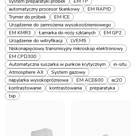
system preparatyki próbek
EM TP
automatyczny procesor tkankowy
EM RAPID
Trymer do próbek
EM ICE
Urządzenie do zamrożenia wysokociśnieniowego
EM KMR3
Łamarka do noży szklanych
EM GP2
Urządzenie do witryfikacji
LVEM5
Niskonapięciowy transmisyjny mikroskop elektronowy
EM CPD300
Automatyczna suszarka w punkcie krytycznym
in-situ
Atmosphere AX
System gazowy
napylarka wysokopróżniowa
EM ACE600
ac20
kontrastowanie
kontrastowania
preparatyka
txp