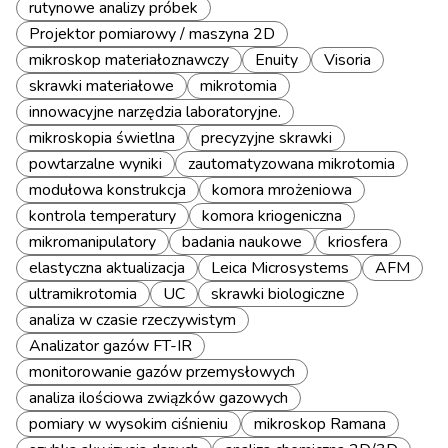
rutynowe analizy próbek
Projektor pomiarowy / maszyna 2D
mikroskop materiałoznawczy
Enuity
Visoria
skrawki materiałowe
mikrotomia
innowacyjne narzędzia laboratoryjne.
mikroskopia świetlna
precyzyjne skrawki
powtarzalne wyniki
zautomatyzowana mikrotomia
modułowa konstrukcja
komora mrożeniowa
kontrola temperatury
komora kriogeniczna
mikromanipulatory
badania naukowe
kriosfera
elastyczna aktualizacja
Leica Microsystems
AFM
ultramikrotomia
UC
skrawki biologiczne
analiza w czasie rzeczywistym
Analizator gazów FT-IR
monitorowanie gazów przemysłowych
analiza ilościowa związków gazowych
pomiary w wysokim ciśnieniu
mikroskop Ramana