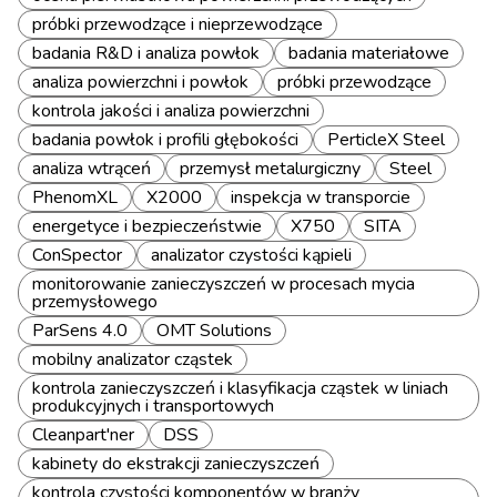
próbki przewodzące i nieprzewodzące
badania R&D i analiza powłok
badania materiałowe
analiza powierzchni i powłok
próbki przewodzące
kontrola jakości i analiza powierzchni
badania powłok i profili głębokości
PerticleX Steel
analiza wtrąceń
przemysł metalurgiczny
Steel
PhenomXL
X2000
inspekcja w transporcie
energetyce i bezpieczeństwie
X750
SITA
ConSpector
analizator czystości kąpieli
monitorowanie zanieczyszczeń w procesach mycia
przemysłowego
ParSens 4.0
OMT Solutions
mobilny analizator cząstek
kontrola zanieczyszczeń i klasyfikacja cząstek w liniach
produkcyjnych i transportowych
Cleanpart'ner
DSS
kabinety do ekstrakcji zanieczyszczeń
kontrola czystości komponentów w branży