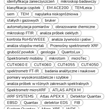
identyfikacja zanieczyszczeń
mikroskop badawczy
klasyfikacja cząstek
EM ACE200
TEMLeica
sem
TEM
napylarka niskopróżniowa
stałych i gazowych
bruker
automatyzacja pomiarów
obrazowanie chemiczne
mikroskop FTIR
analiza próbek ciekłych
kontrola RoHS/WEEE
analiza żywności i paliw
analiza stopów metali
Przenośny spektrometr XRF
grubość powłok
geologia
QuantoLux
Spektrometr mobilny
mikrotom
microTec
CUT4060 E
CUT4060
CUT4055
CUT4050
spektrometr FT-IR
badania analityczne i naukowe
pomiary wysokorozdzielcze i szybkie
analiza próbek w różnych zakresach spektralnych
Spektrometr microXRF
ATLAS APEX M
iXRF SYSTEMS
Atlas APEX X
Detektor Quantax
EBSD
Quantax
detektor EDS
FIB