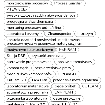
monitorowanie procesów
Process Guardian
ATEX/IECEx
wysoka czułość i szybka akwizycja danych
precyzyjna analiza chemiczna
monitoring procesów online/inline
laboratoria i przemysł
Cleanospector
lotniczym
kontrola czystości powierzchni i monitorowanie
procesów mycia w przemyśle motoryzacyjnym
medycznym i elektronicznym
MultiRAM
Stacja DSR
czystość techniczna
sterowanie programowalne
posuw automatyczny
komora cięcia
bezpieczeństwo pracy
cięcie dużych komponentów
CutLam 4.0
CutLam 5.0
Lam Plan
przecinarka metalograficzna
laboratorium materiałowe
cięcie próbek
CUTLAM
automatyczna przecinarka
LAMPLAN
przecinarka laboratoryjna
cięcie precyzyjne
metalurgia
Micro 2.0
Micro 1.1
3.1