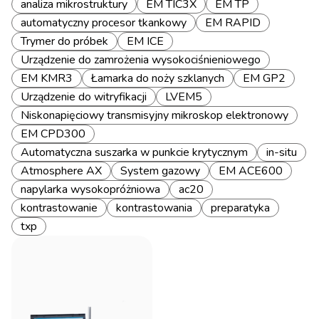
analiza mikrostruktury
EM TIC3X
EM TP
automatyczny procesor tkankowy
EM RAPID
Trymer do próbek
EM ICE
Urządzenie do zamrożenia wysokociśnieniowego
EM KMR3
Łamarka do noży szklanych
EM GP2
Urządzenie do witryfikacji
LVEM5
Niskonapięciowy transmisyjny mikroskop elektronowy
EM CPD300
Automatyczna suszarka w punkcie krytycznym
in-situ
Atmosphere AX
System gazowy
EM ACE600
napylarka wysokopróżniowa
ac20
kontrastowanie
kontrastowania
preparatyka
txp