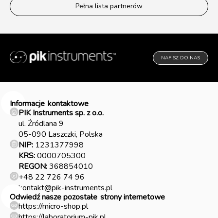
Pełna lista partnerów
NAPISZ DO NAS
Informacje
kontaktowe
PIK Instruments sp. z o.o.
ul. Źródlana 9
05-090 Laszczki, Polska
NIP:
1231377998
KRS:
0000705300
REGON:
368854010
+48 22 726 74 96
kontakt@pik-instruments.pl
Odwiedź nasze pozostałe
strony internetowe
https://micro-shop.pl
https://laboratorium-pik.pl