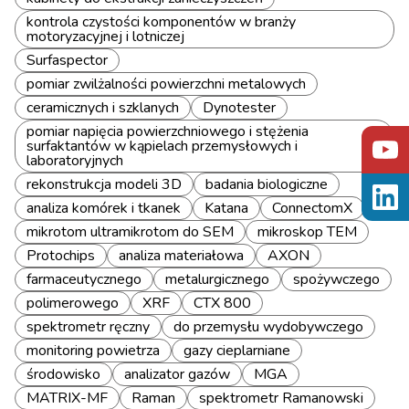
kontrola czystości komponentów w branży
motoryzacyjnej i lotniczej
Surfaspector
pomiar zwilżalności powierzchni metalowych
ceramicznych i szklanych
Dynotester
pomiar napięcia powierzchniowego i stężenia
surfaktantów w kąpielach przemysłowych i
laboratoryjnych
rekonstrukcja modeli 3D
badania biologiczne
analiza komórek i tkanek
Katana
ConnectomX
mikrotom ultramikrotom do SEM
mikroskop TEM
Protochips
analiza materiałowa
AXON
farmaceutycznego
metalurgicznego
spożywczego
polimerowego
XRF
CTX 800
spektrometr ręczny
do przemysłu wydobywczego
monitoring powietrza
gazy cieplarniane
środowisko
analizator gazów
MGA
MATRIX-MF
Raman
spektrometr Ramanowski