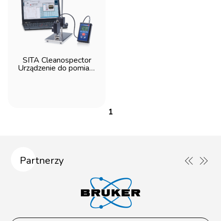
SITA Cleanospector
Urządzenie do pomiaru
resztkowych
zanieczyszczeń
olejowych
1
Partnerzy