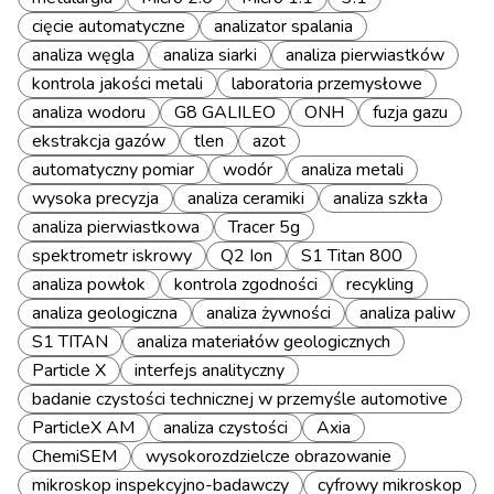
cięcie automatyczne
analizator spalania
analiza węgla
analiza siarki
analiza pierwiastków
kontrola jakości metali
laboratoria przemysłowe
analiza wodoru
G8 GALILEO
ONH
fuzja gazu
ekstrakcja gazów
tlen
azot
automatyczny pomiar
wodór
analiza metali
wysoka precyzja
analiza ceramiki
analiza szkła
analiza pierwiastkowa
Tracer 5g
spektrometr iskrowy
Q2 Ion
S1 Titan 800
analiza powłok
kontrola zgodności
recykling
analiza geologiczna
analiza żywności
analiza paliw
S1 TITAN
analiza materiałów geologicznych
Particle X
interfejs analityczny
badanie czystości technicznej w przemyśle automotive
ParticleX AM
analiza czystości
Axia
ChemiSEM
wysokorozdzielcze obrazowanie
mikroskop inspekcyjno-badawczy
cyfrowy mikroskop