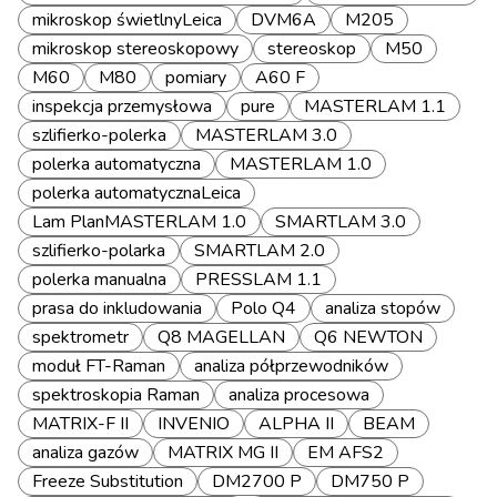
mikroskop świetlnyLeica
DVM6A
M205
mikroskop stereoskopowy
stereoskop
M50
M60
M80
pomiary
A60 F
inspekcja przemysłowa
pure
MASTERLAM 1.1
szlifierko-polerka
MASTERLAM 3.0
polerka automatyczna
MASTERLAM 1.0
polerka automatycznaLeica
Lam PlanMASTERLAM 1.0
SMARTLAM 3.0
szlifierko-polarka
SMARTLAM 2.0
polerka manualna
PRESSLAM 1.1
prasa do inkludowania
Polo Q4
analiza stopów
spektrometr
Q8 MAGELLAN
Q6 NEWTON
moduł FT-Raman
analiza półprzewodników
spektroskopia Raman
analiza procesowa
MATRIX-F II
INVENIO
ALPHA II
BEAM
analiza gazów
MATRIX MG II
EM AFS2
Freeze Substitution
DM2700 P
DM750 P