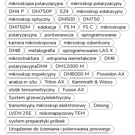
mikroskopia polaryzacyjna
mikroskop polaryzacyjny
DM4 P
DM750P
EZ4
mikroskop edukacyjny
mikroskop optyczny
DM500
DM750
DM750M
edukacja
FS M
FS C
mikroskopia
polaryzacyjna
porównawcza
oprogramowanie
kamera mikroskopowa
mikroskop odwrócony
DMi8
metalografia
oprogramowanie LAS X
mikrostruktura
wtrącenia niemetaliczne
DM6
polaryzacyjnaDM4
DM12000 M
mikroskop inspekcyjny
DM8000 M
Poseidon AX
analiza in-situ
Triton AX
Kammrath & Weiss
stolik tensometryczny
Fusion AX
System grzewczy/elektryczny
transmisyjny mikroskop elektronowy
Delong
LVEM 25E
niskonapięciowy TEM
system preparatyki próbek
Urządzenie do ścieniania i polerowania jonowego