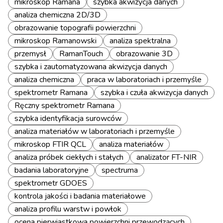
mikroskop Ramana
szybka akwizycja danych
analiza chemiczna 2D/3D
obrazowanie topografii powierzchni
mikroskop Ramanowski
analiza spektralna
przemysł
RamanTouch
obrazowanie 3D
szybka i zautomatyzowana akwizycja danych
analiza chemiczna
praca w laboratoriach i przemyśle
spektrometr Ramana
szybka i czuła akwizycja danych
Ręczny spektrometr Ramana
szybka identyfikacja surowców
analiza materiałów w laboratoriach i przemyśle
mikroskop FTIR QCL
analiza materiałów
analiza próbek ciekłych i stałych
analizator FT-NIR
badania laboratoryjne
spectruma
spektrometr GDOES
kontrola jakości i badania materiałowe
analiza profilu warstw i powłok
ocena pierwiastkowa powierzchni przewodzących