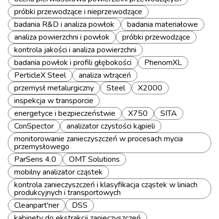
próbki przewodzące i nieprzewodzące
badania R&D i analiza powłok
badania materiałowe
analiza powierzchni i powłok
próbki przewodzące
kontrola jakości i analiza powierzchni
badania powłok i profili głębokości
PhenomXL
PerticleX Steel
analiza wtrąceń
przemysł metalurgiczny
Steel
X2000
inspekcja w transporcie
energetyce i bezpieczeństwie
X750
SITA
ConSpector
analizator czystości kąpieli
monitorowanie zanieczyszczeń w procesach mycia
przemysłowego
ParSens 4.0
OMT Solutions
mobilny analizator cząstek
kontrola zanieczyszczeń i klasyfikacja cząstek w liniach
produkcyjnych i transportowych
Cleanpart'ner
DSS
kabinety do ekstrakcji zanieczyszczeń