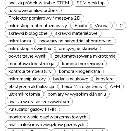
analiza próbek w trybie STEM
SEM desktop
rutynowe analizy próbek
Projektor pomiarowy / maszyna 2D
mikroskop materiałoznawczy
Enuity
Visoria
UC
skrawki biologiczne
skrawki materiałowe
mikrotomia
innowacyjne narzędzia laboratoryjne.
mikroskopia świetlna
precyzyjne skrawki
powtarzalne wyniki
zautomatyzowana mikrotomia
modułowa konstrukcja
komora mrożeniowa
kontrola temperatury
komora kriogeniczna
mikromanipulatory
badania naukowe
kriosfera
elastyczna aktualizacja
Leica Microsystems
AFM
ultramikrotomia
pomiary w wysokim ciśnieniu
analiza w czasie rzeczywistym
Analizator gazów FT-IR
monitorowanie gazów przemysłowych
analiza ilościowa związków gazowych