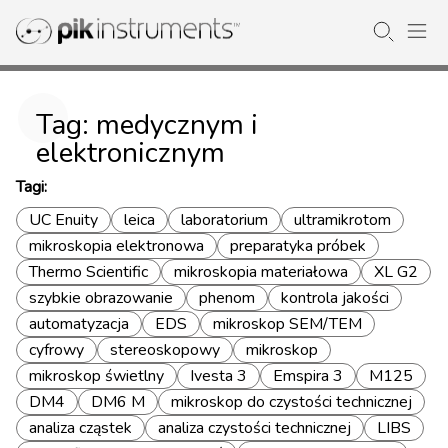
Tag: medycznym i
elektronicznym
Tagi:
UC Enuity
leica
laboratorium
ultramikrotom
mikroskopia elektronowa
preparatyka próbek
Thermo Scientific
mikroskopia materiałowa
XL G2
szybkie obrazowanie
phenom
kontrola jakości
automatyzacja
EDS
mikroskop SEM/TEM
cyfrowy
stereoskopowy
mikroskop
mikroskop świetlny
Ivesta 3
Emspira 3
M125
DM4
DM6 M
mikroskop do czystości technicznej
analiza cząstek
analiza czystości technicznej
LIBS