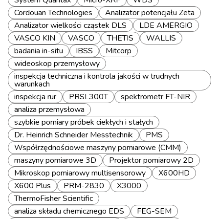
System Quantax
Micro-XRF
WDS
Cordouan Technologies
Analizator potencjału Zeta
Analizator wielkości cząstek DLS
LDE AMERGIO
VASCO KIN
VASCO
THETIS
WALLIS
badania in-situ
IBSS
Mitcorp
wideoskop przemysłowy
inspekcja techniczna i kontrola jakości w trudnych
warunkach
inspekcja rur
PRSL300T
spektrometr FT-NIR
analiza przemysłowa
szybkie pomiary próbek ciekłych i stałych
Dr. Heinrich Schneider Messtechnik
PMS
Współrzędnościowe maszyny pomiarowe (CMM)
maszyny pomiarowe 3D
Projektor pomiarowy 2D
Mikroskop pomiarowy multisensorowy
X600HD
X600 Plus
PRM-2830
X3000
ThermoFisher Scientific
analiza składu chemicznego EDS
FEG-SEM