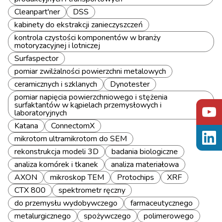
Cleanpart'ner
DSS
kabinety do ekstrakcji zanieczyszczeń
kontrola czystości komponentów w branży
motoryzacyjnej i lotniczej
Surfaspector
pomiar zwilżalności powierzchni metalowych
ceramicznych i szklanych
Dynotester
pomiar napięcia powierzchniowego i stężenia
surfaktantów w kąpielach przemysłowych i
laboratoryjnych
Katana
ConnectomX
mikrotom ultramikrotom do SEM
rekonstrukcja modeli 3D
badania biologiczne
analiza komórek i tkanek
analiza materiałowa
AXON
mikroskop TEM
Protochips
XRF
CTX 800
spektrometr ręczny
do przemysłu wydobywczego
farmaceutycznego
metalurgicznego
spożywczego
polimerowego