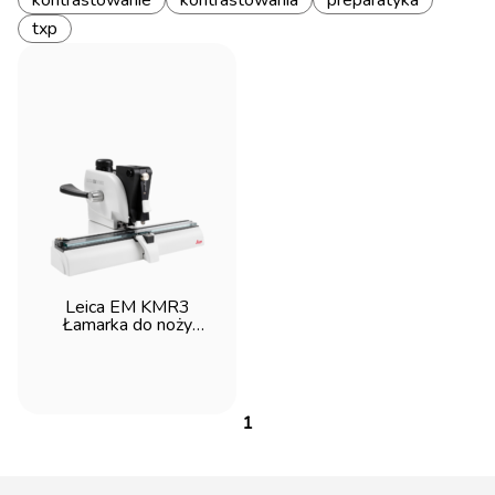
kontrastowanie
kontrastowania
preparatyka
txp
Leica EM KMR3
Łamarka do noży
szklanych
1