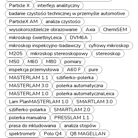
Particle X
interfejs analityczny
badanie czystości technicznej w przemyśle automotive
ParticleX AM
analiza czystości
wysokorozdzielcze obrazowanie
Axia
ChemiSEM
mikroskop świetlnyLeica
DVM6A
mikroskop inspekcyjno-badawczy
cyfrowy mikroskop
M205
mikroskop stereoskopowy
stereoskop
M50
M60
M80
pomiary
inspekcja przemysłowa
A60 F
pure
MASTERLAM 1.1
szlifierko-polerka
MASTERLAM 3.0
polerka automatyczna
MASTERLAM 1.0
polerka automatycznaLeica
Lam PlanMASTERLAM 1.0
SMARTLAM 3.0
szlifierko-polarka
SMARTLAM 2.0
polerka manualna
PRESSLAM 1.1
prasa do inkludowania
analiza stopów
spektrometr
Polo Q4
Q8 MAGELLAN