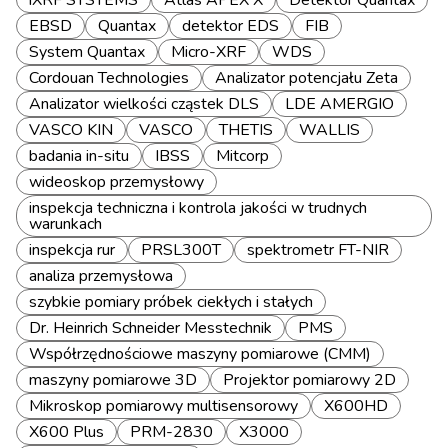
iXRF SYSTEMS
Atlas APEX X
Detektor Quantax
EBSD
Quantax
detektor EDS
FIB
System Quantax
Micro-XRF
WDS
Cordouan Technologies
Analizator potencjału Zeta
Analizator wielkości cząstek DLS
LDE AMERGIO
VASCO KIN
VASCO
THETIS
WALLIS
badania in-situ
IBSS
Mitcorp
wideoskop przemysłowy
inspekcja techniczna i kontrola jakości w trudnych
warunkach
inspekcja rur
PRSL300T
spektrometr FT-NIR
analiza przemysłowa
szybkie pomiary próbek ciekłych i stałych
Dr. Heinrich Schneider Messtechnik
PMS
Współrzędnościowe maszyny pomiarowe (CMM)
maszyny pomiarowe 3D
Projektor pomiarowy 2D
Mikroskop pomiarowy multisensorowy
X600HD
X600 Plus
PRM-2830
X3000