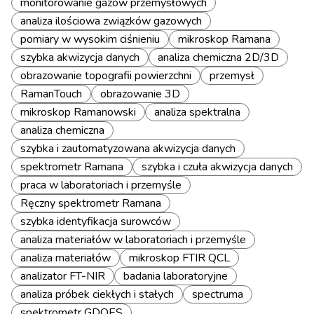
monitorowanie gazów przemysłowych
analiza ilościowa związków gazowych
pomiary w wysokim ciśnieniu
mikroskop Ramana
szybka akwizycja danych
analiza chemiczna 2D/3D
obrazowanie topografii powierzchni
przemysł
RamanTouch
obrazowanie 3D
mikroskop Ramanowski
analiza spektralna
analiza chemiczna
szybka i zautomatyzowana akwizycja danych
spektrometr Ramana
szybka i czuła akwizycja danych
praca w laboratoriach i przemyśle
Ręczny spektrometr Ramana
szybka identyfikacja surowców
analiza materiałów w laboratoriach i przemyśle
analiza materiałów
mikroskop FTIR QCL
analizator FT-NIR
badania laboratoryjne
analiza próbek ciekłych i stałych
spectruma
spektrometr GDOES