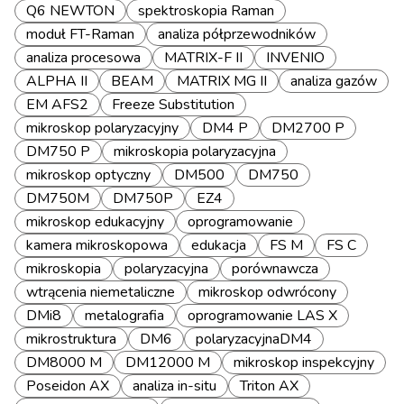
Q6 NEWTON
spektroskopia Raman
moduł FT-Raman
analiza półprzewodników
analiza procesowa
MATRIX-F II
INVENIO
ALPHA II
BEAM
MATRIX MG II
analiza gazów
EM AFS2
Freeze Substitution
mikroskop polaryzacyjny
DM4 P
DM2700 P
DM750 P
mikroskopia polaryzacyjna
mikroskop optyczny
DM500
DM750
DM750M
DM750P
EZ4
mikroskop edukacyjny
oprogramowanie
kamera mikroskopowa
edukacja
FS M
FS C
mikroskopia
polaryzacyjna
porównawcza
wtrącenia niemetaliczne
mikroskop odwrócony
DMi8
metalografia
oprogramowanie LAS X
mikrostruktura
DM6
polaryzacyjnaDM4
DM8000 M
DM12000 M
mikroskop inspekcyjny
Poseidon AX
analiza in-situ
Triton AX