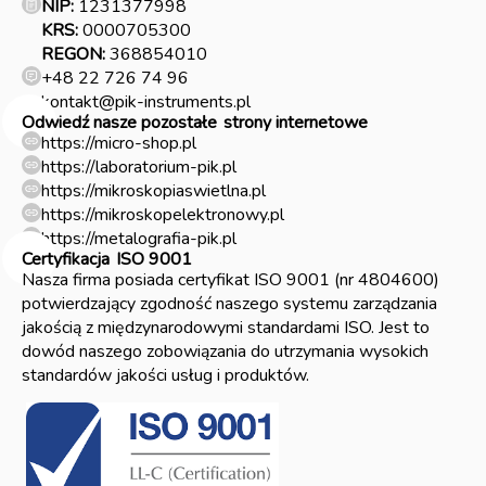
NIP:
1231377998
KRS:
0000705300
REGON:
368854010
+48 22 726 74 96
kontakt@pik-instruments.pl
Odwiedź nasze pozostałe
strony internetowe
https://micro-shop.pl
https://laboratorium-pik.pl
https://mikroskopiaswietlna.pl
https://mikroskopelektronowy.pl
https://metalografia-pik.pl
Certyfikacja
ISO 9001
Nasza firma posiada certyfikat ISO 9001 (nr 4804600)
potwierdzający zgodność naszego systemu zarządzania
jakością z międzynarodowymi standardami ISO. Jest to
dowód naszego zobowiązania do utrzymania wysokich
standardów jakości usług i produktów.