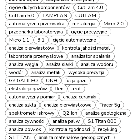
cięcie dużych komponentów
CutLam 4.0
CutLam 5.0
LAMPLAN
CUTLAM
automatyczna przecinarka
metalurgia
Micro 2.0
przecinarka laboratoryjna
cięcie precyzyjne
Micro 1.1
3.1
cięcie automatyczne
analiza pierwiastków
kontrola jakości metali
laboratoria przemysłowe
analizator spalania
analiza węgla
analiza siarki
analiza wodoru
wodór
analiza metali
wysoka precyzja
G8 GALILEO
ONH
fuzja gazu
ekstrakcja gazów
tlen
azot
automatyczny pomiar
analiza ceramiki
analiza szkła
analiza pierwiastkowa
Tracer 5g
spektrometr iskrowy
Q2 Ion
analiza geologiczna
analiza żywności
analiza paliw
S1 Titan 800
analiza powłok
kontrola zgodności
recykling
S1 TITAN
analiza materiałów geologicznych