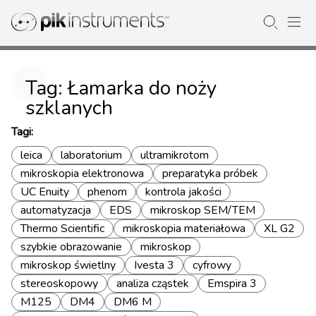
Tag: Łamarka do noży
szklanych
Tagi:
leica
laboratorium
ultramikrotom
mikroskopia elektronowa
preparatyka próbek
UC Enuity
phenom
kontrola jakości
automatyzacja
EDS
mikroskop SEM/TEM
Thermo Scientific
mikroskopia materiałowa
XL G2
szybkie obrazowanie
mikroskop
mikroskop świetlny
Ivesta 3
cyfrowy
stereoskopowy
analiza cząstek
Emspira 3
M125
DM4
DM6 M