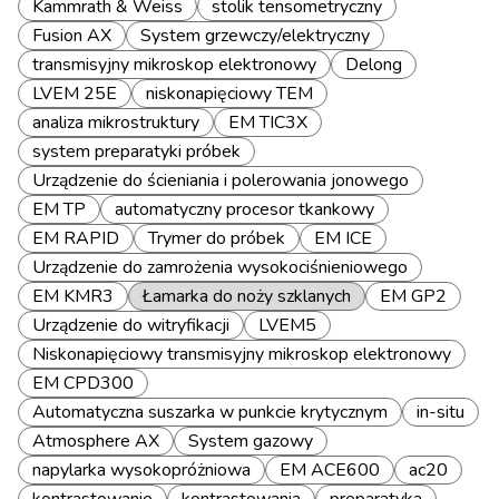
Kammrath & Weiss
stolik tensometryczny
Fusion AX
System grzewczy/elektryczny
transmisyjny mikroskop elektronowy
Delong
LVEM 25E
niskonapięciowy TEM
analiza mikrostruktury
EM TIC3X
system preparatyki próbek
Urządzenie do ścieniania i polerowania jonowego
EM TP
automatyczny procesor tkankowy
EM RAPID
Trymer do próbek
EM ICE
Urządzenie do zamrożenia wysokociśnieniowego
EM KMR3
Łamarka do noży szklanych
EM GP2
Urządzenie do witryfikacji
LVEM5
Niskonapięciowy transmisyjny mikroskop elektronowy
EM CPD300
Automatyczna suszarka w punkcie krytycznym
in-situ
Atmosphere AX
System gazowy
napylarka wysokopróżniowa
EM ACE600
ac20