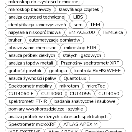
mikroskop do czystości technicznej
mikroskop badawczy
klasyfikacja cząstek
analiza czystości technicznej
LIBS
identyfikacja zanieczyszczeń
sem
TEM
napylarka niskopróżniowa
EM ACE200
TEMLeica
bruker
automatyzacja pomiarów
obrazowanie chemiczne
mikroskop FTIR
analiza próbek ciekłych
stałych i gazowych
analiza stopów metali
Przenośny spektrometr XRF
grubość powłok
geologia
kontrola RoHS/WEEE
analiza żywności i paliw
QuantoLux
Spektrometr mobilny
mikrotom
microTec
CUT4060 E
CUT4060
CUT4055
CUT4050
spektrometr FT-IR
badania analityczne i naukowe
pomiary wysokorozdzielcze i szybkie
analiza próbek w różnych zakresach spektralnych
Spektrometr microXRF
ATLAS APEX M