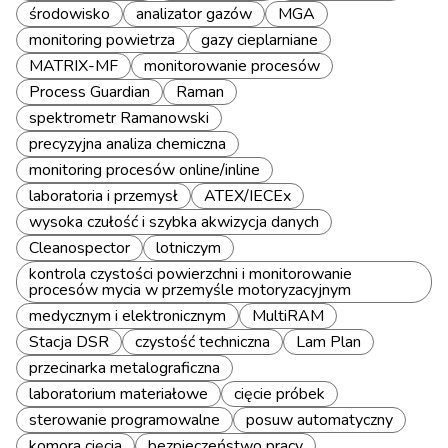
środowisko
analizator gazów
MGA
monitoring powietrza
gazy cieplarniane
MATRIX-MF
monitorowanie procesów
Process Guardian
Raman
spektrometr Ramanowski
precyzyjna analiza chemiczna
monitoring procesów online/inline
laboratoria i przemysł
ATEX/IECEx
wysoka czułość i szybka akwizycja danych
Cleanospector
lotniczym
kontrola czystości powierzchni i monitorowanie
procesów mycia w przemyśle motoryzacyjnym
medycznym i elektronicznym
MultiRAM
Stacja DSR
czystość techniczna
Lam Plan
przecinarka metalograficzna
laboratorium materiałowe
cięcie próbek
sterowanie programowalne
posuw automatyczny
komora cięcia
bezpieczeństwo pracy