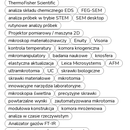
ThermoFisher Scientific
analiza składu chemicznego EDS
FEG-SEM
analiza próbek w trybie STEM
SEM desktop
rutynowe analizy próbek
Projektor pomiarowy / maszyna 2D
mikroskop materiałoznawczy
Enuity
Visoria
kontrola temperatury
komora kriogeniczna
mikromanipulatory
badania naukowe
kriosfera
elastyczna aktualizacja
Leica Microsystems
AFM
ultramikrotomia
UC
skrawki biologiczne
skrawki materiałowe
mikrotomia
innowacyjne narzędzia laboratoryjne.
mikroskopia świetlna
precyzyjne skrawki
powtarzalne wyniki
zautomatyzowana mikrotomia
modułowa konstrukcja
komora mrożeniowa
analiza w czasie rzeczywistym
Analizator gazów FT-IR