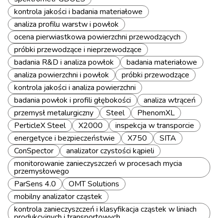
kontrola jakości i badania materiałowe
analiza profilu warstw i powłok
ocena pierwiastkowa powierzchni przewodzących
próbki przewodzące i nieprzewodzące
badania R&D i analiza powłok
badania materiałowe
analiza powierzchni i powłok
próbki przewodzące
kontrola jakości i analiza powierzchni
badania powłok i profili głębokości
analiza wtrąceń
przemysł metalurgiczny
Steel
PhenomXL
PerticleX Steel
X2000
inspekcja w transporcie
energetyce i bezpieczeństwie
X750
SITA
ConSpector
analizator czystości kąpieli
monitorowanie zanieczyszczeń w procesach mycia
przemysłowego
ParSens 4.0
OMT Solutions
mobilny analizator cząstek
kontrola zanieczyszczeń i klasyfikacja cząstek w liniach
produkcyjnych i transportowych