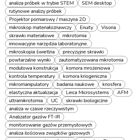
analiza próbek w trybie STEM
SEM desktop
rutynowe analizy próbek
Projektor pomiarowy / maszyna 2D
mikroskop materiałoznawczy
Enuity
Visoria
skrawki materiałowe
mikrotomia
innowacyjne narzędzia laboratoryjne.
mikroskopia świetlna
precyzyjne skrawki
powtarzalne wyniki
zautomatyzowana mikrotomia
modułowa konstrukcja
komora mrożeniowa
kontrola temperatury
komora kriogeniczna
mikromanipulatory
badania naukowe
kriosfera
elastyczna aktualizacja
Leica Microsystems
AFM
ultramikrotomia
UC
skrawki biologiczne
analiza w czasie rzeczywistym
Analizator gazów FT-IR
monitorowanie gazów przemysłowych
analiza ilościowa związków gazowych