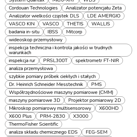
System Quantax
Micro-XRF
WDS
Cordouan Technologies
Analizator potencjału Zeta
Analizator wielkości cząstek DLS
LDE AMERGIO
VASCO KIN
VASCO
THETIS
WALLIS
badania in-situ
IBSS
Mitcorp
wideoskop przemysłowy
inspekcja techniczna i kontrola jakości w trudnych
warunkach
inspekcja rur
PRSL300T
spektrometr FT-NIR
analiza przemysłowa
szybkie pomiary próbek ciekłych i stałych
Dr. Heinrich Schneider Messtechnik
PMS
Współrzędnościowe maszyny pomiarowe (CMM)
maszyny pomiarowe 3D
Projektor pomiarowy 2D
Mikroskop pomiarowy multisensorowy
X600HD
X600 Plus
PRM-2830
X3000
ThermoFisher Scientific
analiza składu chemicznego EDS
FEG-SEM