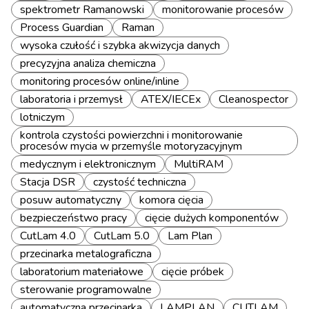
spektrometr Ramanowski
monitorowanie procesów
Process Guardian
Raman
wysoka czułość i szybka akwizycja danych
precyzyjna analiza chemiczna
monitoring procesów online/inline
laboratoria i przemysł
ATEX/IECEx
Cleanospector
lotniczym
kontrola czystości powierzchni i monitorowanie
procesów mycia w przemyśle motoryzacyjnym
medycznym i elektronicznym
MultiRAM
Stacja DSR
czystość techniczna
posuw automatyczny
komora cięcia
bezpieczeństwo pracy
cięcie dużych komponentów
CutLam 4.0
CutLam 5.0
Lam Plan
przecinarka metalograficzna
laboratorium materiałowe
cięcie próbek
sterowanie programowalne
automatyczna przecinarka
LAMPLAN
CUTLAM