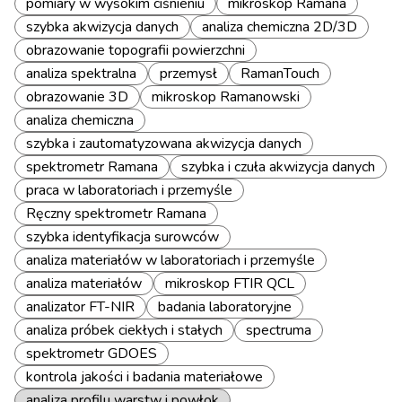
pomiary w wysokim ciśnieniu
mikroskop Ramana
szybka akwizycja danych
analiza chemiczna 2D/3D
obrazowanie topografii powierzchni
analiza spektralna
przemysł
RamanTouch
obrazowanie 3D
mikroskop Ramanowski
analiza chemiczna
szybka i zautomatyzowana akwizycja danych
spektrometr Ramana
szybka i czuła akwizycja danych
praca w laboratoriach i przemyśle
Ręczny spektrometr Ramana
szybka identyfikacja surowców
analiza materiałów w laboratoriach i przemyśle
analiza materiałów
mikroskop FTIR QCL
analizator FT-NIR
badania laboratoryjne
analiza próbek ciekłych i stałych
spectruma
spektrometr GDOES
kontrola jakości i badania materiałowe
analiza profilu warstw i powłok