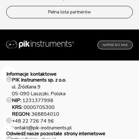
Pełna lista partnerów
NAPISZ DO NAS
Informacje
kontaktowe
PIK Instruments sp. z o.o.
ul. Źródlana 9
05-090 Laszczki, Polska
NIP:
1231377998
KRS:
0000705300
REGON:
368854010
+48 22 726 74 96
kontakt@pik-instruments.pl
Odwiedź nasze pozostałe
strony internetowe