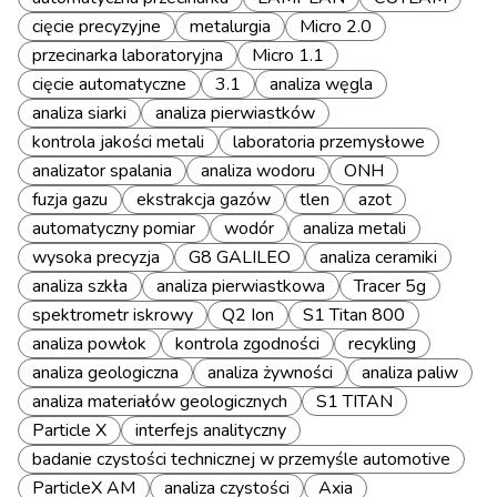
cięcie precyzyjne
metalurgia
Micro 2.0
przecinarka laboratoryjna
Micro 1.1
cięcie automatyczne
3.1
analiza węgla
analiza siarki
analiza pierwiastków
kontrola jakości metali
laboratoria przemysłowe
analizator spalania
analiza wodoru
ONH
fuzja gazu
ekstrakcja gazów
tlen
azot
automatyczny pomiar
wodór
analiza metali
wysoka precyzja
G8 GALILEO
analiza ceramiki
analiza szkła
analiza pierwiastkowa
Tracer 5g
spektrometr iskrowy
Q2 Ion
S1 Titan 800
analiza powłok
kontrola zgodności
recykling
analiza geologiczna
analiza żywności
analiza paliw
analiza materiałów geologicznych
S1 TITAN
Particle X
interfejs analityczny
badanie czystości technicznej w przemyśle automotive
ParticleX AM
analiza czystości
Axia