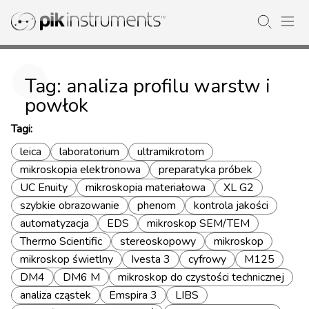
Tag: analiza profilu warstw i
powłok
Tagi:
leica
laboratorium
ultramikrotom
mikroskopia elektronowa
preparatyka próbek
UC Enuity
mikroskopia materiałowa
XL G2
szybkie obrazowanie
phenom
kontrola jakości
automatyzacja
EDS
mikroskop SEM/TEM
Thermo Scientific
stereoskopowy
mikroskop
mikroskop świetlny
Ivesta 3
cyfrowy
M125
DM4
DM6 M
mikroskop do czystości technicznej
analiza cząstek
Emspira 3
LIBS