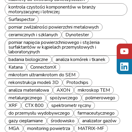
kontrola czystości komponentów w branży
motoryzacyjnej i lotniczej
Surfaspector
pomiar zwilżalności powierzchni metalowych
ceramicznych i szklanych
Dynotester
pomiar napięcia powierzchniowego i stężenia
surfaktantów w kąpielach przemysłowych i
laboratoryjnych
badania biologiczne
analiza komórek i tkanek
Katana
ConnectomX
mikrotom ultramikrotom do SEM
rekonstrukcja modeli 3D
Protochips
analiza materiałowa
AXON
mikroskop TEM
metalurgicznego
spożywczego
polimerowego
XRF
CTX 800
spektrometr ręczny
do przemysłu wydobywczego
farmaceutycznego
gazy cieplarniane
środowisko
analizator gazów
MGA
monitoring powietrza
MATRIX-MF