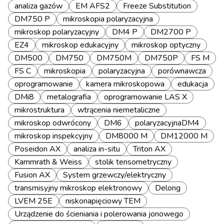
analiza gazów
EM AFS2
Freeze Substitution
DM750 P
mikroskopia polaryzacyjna
mikroskop polaryzacyjny
DM4 P
DM2700 P
EZ4
mikroskop edukacyjny
mikroskop optyczny
DM500
DM750
DM750M
DM750P
FS M
FS C
mikroskopia
polaryzacyjna
porównawcza
oprogramowanie
kamera mikroskopowa
edukacja
DMi8
metalografia
oprogramowanie LAS X
mikrostruktura
wtrącenia niemetaliczne
mikroskop odwrócony
DM6
polaryzacyjnaDM4
mikroskop inspekcyjny
DM8000 M
DM12000 M
Poseidon AX
analiza in-situ
Triton AX
Kammrath & Weiss
stolik tensometryczny
Fusion AX
System grzewczy/elektryczny
transmisyjny mikroskop elektronowy
Delong
LVEM 25E
niskonapięciowy TEM
Urządzenie do ścieniania i polerowania jonowego