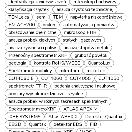
identyfikacja zanieczyszczeń
mikroskop badawczy
klasyfikacja cząstek
analiza czystości technicznej
TEMLeica
sem
TEM
napylarka niskopróżniowa
EM ACE200
bruker
automatyzacja pomiarów
obrazowanie chemiczne
mikroskop FTIR
analiza próbek ciekłych
stałych i gazowych
analiza żywności i paliw
analiza stopów metali
Przenośny spektrometr XRF
grubość powłok
geologia
kontrola RoHS/WEEE
QuantoLux
Spektrometr mobilny
mikrotom
microTec
CUT4060 E
CUT4060
CUT4055
CUT4050
spektrometr FT-IR
badania analityczne i naukowe
pomiary wysokorozdzielcze i szybkie
analiza próbek w różnych zakresach spektralnych
Spektrometr microXRF
ATLAS APEX M
iXRF SYSTEMS
Atlas APEX X
Detektor Quantax
EBSD
Quantax
detektor EDS
FIB