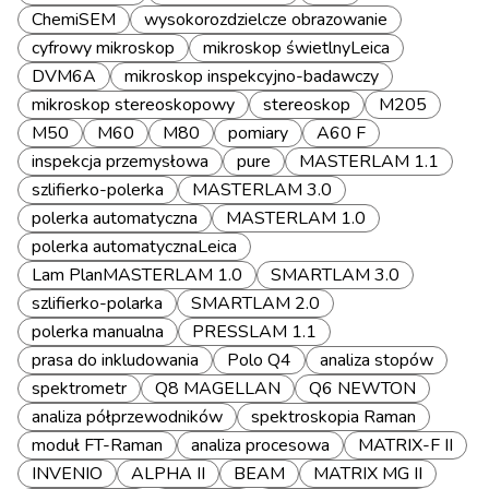
ChemiSEM
wysokorozdzielcze obrazowanie
cyfrowy mikroskop
mikroskop świetlnyLeica
DVM6A
mikroskop inspekcyjno-badawczy
mikroskop stereoskopowy
stereoskop
M205
M50
M60
M80
pomiary
A60 F
inspekcja przemysłowa
pure
MASTERLAM 1.1
szlifierko-polerka
MASTERLAM 3.0
polerka automatyczna
MASTERLAM 1.0
polerka automatycznaLeica
Lam PlanMASTERLAM 1.0
SMARTLAM 3.0
szlifierko-polarka
SMARTLAM 2.0
polerka manualna
PRESSLAM 1.1
prasa do inkludowania
Polo Q4
analiza stopów
spektrometr
Q8 MAGELLAN
Q6 NEWTON
analiza półprzewodników
spektroskopia Raman
moduł FT-Raman
analiza procesowa
MATRIX-F II
INVENIO
ALPHA II
BEAM
MATRIX MG II