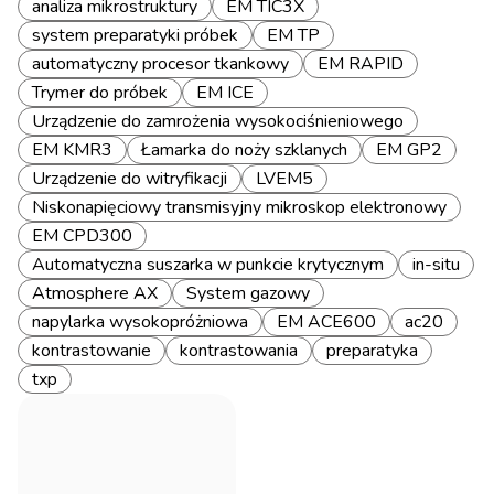
analiza mikrostruktury
EM TIC3X
system preparatyki próbek
EM TP
automatyczny procesor tkankowy
EM RAPID
Trymer do próbek
EM ICE
Urządzenie do zamrożenia wysokociśnieniowego
EM KMR3
Łamarka do noży szklanych
EM GP2
Urządzenie do witryfikacji
LVEM5
Niskonapięciowy transmisyjny mikroskop elektronowy
EM CPD300
Automatyczna suszarka w punkcie krytycznym
in-situ
Atmosphere AX
System gazowy
napylarka wysokopróżniowa
EM ACE600
ac20
kontrastowanie
kontrastowania
preparatyka
txp