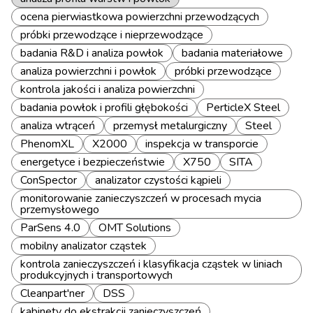
ocena pierwiastkowa powierzchni przewodzących
próbki przewodzące i nieprzewodzące
badania R&D i analiza powłok
badania materiałowe
analiza powierzchni i powłok
próbki przewodzące
kontrola jakości i analiza powierzchni
badania powłok i profili głębokości
PerticleX Steel
analiza wtrąceń
przemysł metalurgiczny
Steel
PhenomXL
X2000
inspekcja w transporcie
energetyce i bezpieczeństwie
X750
SITA
ConSpector
analizator czystości kąpieli
monitorowanie zanieczyszczeń w procesach mycia
przemysłowego
ParSens 4.0
OMT Solutions
mobilny analizator cząstek
kontrola zanieczyszczeń i klasyfikacja cząstek w liniach
produkcyjnych i transportowych
Cleanpart'ner
DSS
kabinety do ekstrakcji zanieczyszczeń