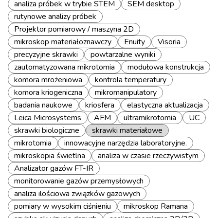
analiza próbek w trybie STEM
SEM desktop
rutynowe analizy próbek
Projektor pomiarowy / maszyna 2D
mikroskop materiałoznawczy
Enuity
Visoria
precyzyjne skrawki
powtarzalne wyniki
zautomatyzowana mikrotomia
modułowa konstrukcja
komora mrożeniowa
kontrola temperatury
komora kriogeniczna
mikromanipulatory
badania naukowe
kriosfera
elastyczna aktualizacja
Leica Microsystems
AFM
ultramikrotomia
UC
skrawki biologiczne
skrawki materiałowe
mikrotomia
innowacyjne narzędzia laboratoryjne.
mikroskopia świetlna
analiza w czasie rzeczywistym
Analizator gazów FT-IR
monitorowanie gazów przemysłowych
analiza ilościowa związków gazowych
pomiary w wysokim ciśnieniu
mikroskop Ramana