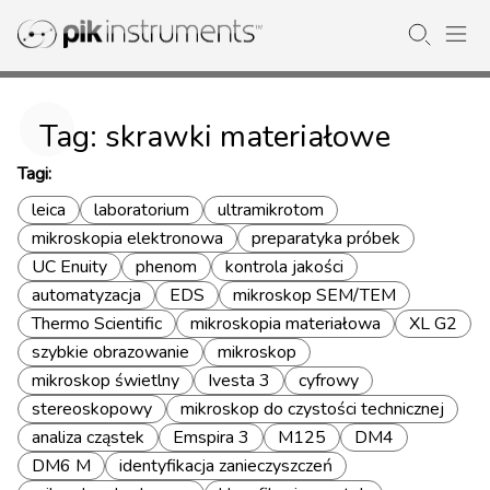
Tag: skrawki materiałowe
Tagi:
leica
laboratorium
ultramikrotom
mikroskopia elektronowa
preparatyka próbek
UC Enuity
phenom
kontrola jakości
automatyzacja
EDS
mikroskop SEM/TEM
Thermo Scientific
mikroskopia materiałowa
XL G2
szybkie obrazowanie
mikroskop
mikroskop świetlny
Ivesta 3
cyfrowy
stereoskopowy
mikroskop do czystości technicznej
analiza cząstek
Emspira 3
M125
DM4
DM6 M
identyfikacja zanieczyszczeń