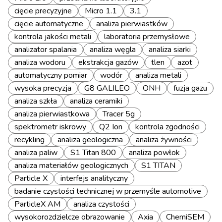
cięcie precyzyjne
Micro 1.1
3.1
cięcie automatyczne
analiza pierwiastków
kontrola jakości metali
laboratoria przemysłowe
analizator spalania
analiza węgla
analiza siarki
analiza wodoru
ekstrakcja gazów
tlen
azot
automatyczny pomiar
wodór
analiza metali
wysoka precyzja
G8 GALILEO
ONH
fuzja gazu
analiza szkła
analiza ceramiki
analiza pierwiastkowa
Tracer 5g
spektrometr iskrowy
Q2 Ion
kontrola zgodności
recykling
analiza geologiczna
analiza żywności
analiza paliw
S1 Titan 800
analiza powłok
analiza materiałów geologicznych
S1 TITAN
Particle X
interfejs analityczny
badanie czystości technicznej w przemyśle automotive
ParticleX AM
analiza czystości
wysokorozdzielcze obrazowanie
Axia
ChemiSEM