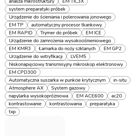
analiza mikrostruktury
EM TIC3X
system preparatyki próbek
Urządzenie do ścieniania i polerowania jonowego
EM TP
automatyczny procesor tkankowy
EM RAPID
Trymer do próbek
EM ICE
Urządzenie do zamrożenia wysokociśnieniowego
EM KMR3
Łamarka do noży szklanych
EM GP2
Urządzenie do witryfikacji
LVEM5
Niskonapięciowy transmisyjny mikroskop elektronowy
EM CPD300
Automatyczna suszarka w punkcie krytycznym
in-situ
Atmosphere AX
System gazowy
napylarka wysokopróżniowa
EM ACE600
ac20
kontrastowanie
kontrastowania
preparatyka
txp