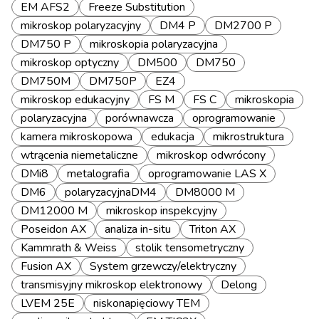
EM AFS2
Freeze Substitution
mikroskop polaryzacyjny
DM4 P
DM2700 P
DM750 P
mikroskopia polaryzacyjna
mikroskop optyczny
DM500
DM750
DM750M
DM750P
EZ4
mikroskop edukacyjny
FS M
FS C
mikroskopia
polaryzacyjna
porównawcza
oprogramowanie
kamera mikroskopowa
edukacja
mikrostruktura
wtrącenia niemetaliczne
mikroskop odwrócony
DMi8
metalografia
oprogramowanie LAS X
DM6
polaryzacyjnaDM4
DM8000 M
DM12000 M
mikroskop inspekcyjny
Poseidon AX
analiza in-situ
Triton AX
Kammrath & Weiss
stolik tensometryczny
Fusion AX
System grzewczy/elektryczny
transmisyjny mikroskop elektronowy
Delong
LVEM 25E
niskonapięciowy TEM