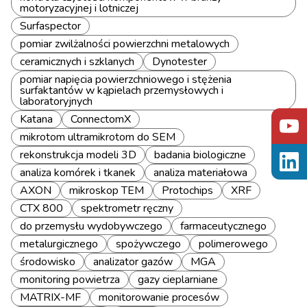
motoryzacyjnej i lotniczej
Surfaspector
pomiar zwilżalności powierzchni metalowych
ceramicznych i szklanych
Dynotester
pomiar napięcia powierzchniowego i stężenia
surfaktantów w kąpielach przemysłowych i
laboratoryjnych
Katana
ConnectomX
mikrotom ultramikrotom do SEM
rekonstrukcja modeli 3D
badania biologiczne
analiza komórek i tkanek
analiza materiałowa
AXON
mikroskop TEM
Protochips
XRF
CTX 800
spektrometr ręczny
do przemysłu wydobywczego
farmaceutycznego
metalurgicznego
spożywczego
polimerowego
środowisko
analizator gazów
MGA
monitoring powietrza
gazy cieplarniane
MATRIX-MF
monitorowanie procesów