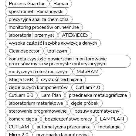
Process Guardian
Raman
spektrometr Ramanowski
precyzyjna analiza chemiczna
monitoring procesów online/inline
laboratoria i przemysł
ATEX/IECEx
wysoka czułość i szybka akwizycja danych
Cleanospector
lotniczym
kontrola czystości powierzchni i monitorowanie
procesów mycia w przemyśle motoryzacyjnym
medycznym i elektronicznym
MultiRAM
Stacja DSR
czystość techniczna
cięcie dużych komponentów
CutLam 4.0
CutLam 5.0
Lam Plan
przecinarka metalograficzna
laboratorium materiałowe
cięcie próbek
sterowanie programowalne
posuw automatyczny
komora cięcia
bezpieczeństwo pracy
LAMPLAN
CUTLAM
automatyczna przecinarka
metalurgia
Micro 2.0
przecinarka laboratoryjna