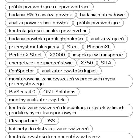
próbki przewodzące i nieprzewodzące
badania R&D i analiza powłok
badania materiałowe
analiza powierzchni i powłok
próbki przewodzące
kontrola jakości i analiza powierzchni
badania powłok i profili głębokości
analiza wtrąceń
przemysł metalurgiczny
Steel
PhenomXL
PerticleX Steel
X2000
inspekcja w transporcie
energetyce i bezpieczeństwie
X750
SITA
ConSpector
analizator czystości kąpieli
monitorowanie zanieczyszczeń w procesach mycia
przemysłowego
ParSens 4.0
OMT Solutions
mobilny analizator cząstek
kontrola zanieczyszczeń i klasyfikacja cząstek w liniach
produkcyjnych i transportowych
Cleanpart'ner
DSS
kabinety do ekstrakcji zanieczyszczeń
kontrola czystości komponentów w branży