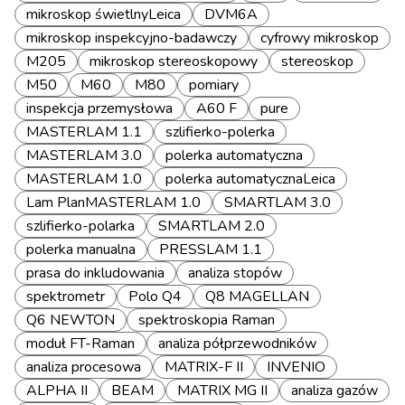
mikroskop świetlnyLeica
DVM6A
mikroskop inspekcyjno-badawczy
cyfrowy mikroskop
M205
mikroskop stereoskopowy
stereoskop
M50
M60
M80
pomiary
inspekcja przemysłowa
A60 F
pure
MASTERLAM 1.1
szlifierko-polerka
MASTERLAM 3.0
polerka automatyczna
MASTERLAM 1.0
polerka automatycznaLeica
Lam PlanMASTERLAM 1.0
SMARTLAM 3.0
szlifierko-polarka
SMARTLAM 2.0
polerka manualna
PRESSLAM 1.1
prasa do inkludowania
analiza stopów
spektrometr
Polo Q4
Q8 MAGELLAN
Q6 NEWTON
spektroskopia Raman
moduł FT-Raman
analiza półprzewodników
analiza procesowa
MATRIX-F II
INVENIO
ALPHA II
BEAM
MATRIX MG II
analiza gazów