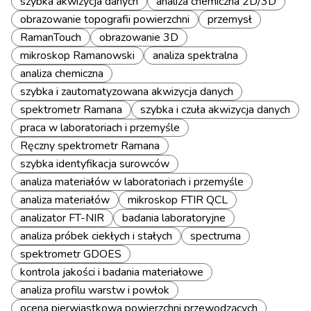
szybka akwizycja danych
analiza chemiczna 2D/3D
obrazowanie topografii powierzchni
przemysł
RamanTouch
obrazowanie 3D
mikroskop Ramanowski
analiza spektralna
analiza chemiczna
szybka i zautomatyzowana akwizycja danych
spektrometr Ramana
szybka i czuła akwizycja danych
praca w laboratoriach i przemyśle
Ręczny spektrometr Ramana
szybka identyfikacja surowców
analiza materiałów w laboratoriach i przemyśle
analiza materiałów
mikroskop FTIR QCL
analizator FT-NIR
badania laboratoryjne
analiza próbek ciekłych i stałych
spectruma
spektrometr GDOES
kontrola jakości i badania materiałowe
analiza profilu warstw i powłok
ocena pierwiastkowa powierzchni przewodzących