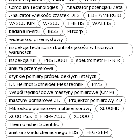
Cordouan Technologies
Analizator potencjału Zeta
Analizator wielkości cząstek DLS
LDE AMERGIO
VASCO KIN
VASCO
THETIS
WALLIS
badania in-situ
IBSS
Mitcorp
wideoskop przemysłowy
inspekcja techniczna i kontrola jakości w trudnych
warunkach
inspekcja rur
PRSL300T
spektrometr FT-NIR
analiza przemysłowa
szybkie pomiary próbek ciekłych i stałych
Dr. Heinrich Schneider Messtechnik
PMS
Współrzędnościowe maszyny pomiarowe (CMM)
maszyny pomiarowe 3D
Projektor pomiarowy 2D
Mikroskop pomiarowy multisensorowy
X600HD
X600 Plus
PRM-2830
X3000
ThermoFisher Scientific
analiza składu chemicznego EDS
FEG-SEM