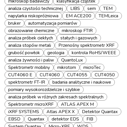
mikroskop badawczy
klasyfikacja cząstek
analiza czystości technicznej
LIBS
sem
TEM
napylarka niskopróżniowa
EM ACE200
TEMLeica
bruker
automatyzacja pomiarów
obrazowanie chemiczne
mikroskop FTIR
analiza próbek ciekłych
stałych i gazowych
analiza stopów metali
Przenośny spektrometr XRF
grubość powłok
geologia
kontrola RoHS/WEEE
analiza żywności i paliw
QuantoLux
Spektrometr mobilny
mikrotom
microTec
CUT4060 E
CUT4060
CUT4055
CUT4050
spektrometr FT-IR
badania analityczne i naukowe
pomiary wysokorozdzielcze i szybkie
analiza próbek w różnych zakresach spektralnych
Spektrometr microXRF
ATLAS APEX M
iXRF SYSTEMS
Atlas APEX X
Detektor Quantax
EBSD
Quantax
detektor EDS
FIB
System Quantax
Micro-XRF
WDS