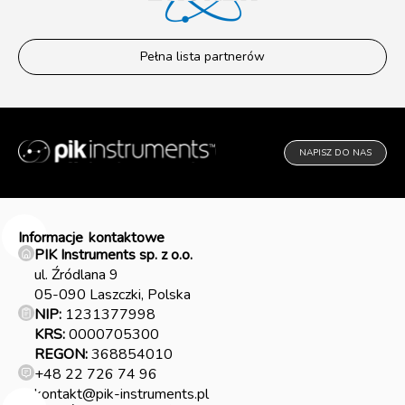
Pełna lista partnerów
NAPISZ DO NAS
Informacje
kontaktowe
PIK Instruments sp. z o.o.
ul. Źródlana 9
05-090 Laszczki, Polska
NIP:
1231377998
KRS:
0000705300
REGON:
368854010
+48 22 726 74 96
kontakt@pik-instruments.pl