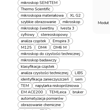
mikroskop SEM/TEM
Thermo Scientific
mikroskopia materiałowa
XL G2
szybkie obrazowanie
mikroskop
Moduł 
mikroskop świetlny
Ivesta 3
cyfrowy
stereoskopowy
analiza cząstek
Emspira 3
M125
DM4
DM6 M
mikroskop do czystości technicznej
mikroskop badawczy
klasyfikacja cząstek
analiza czystości technicznej
LIBS
identyfikacja zanieczyszczeń
sem
TEM
napylarka niskopróżniowa
EM ACE200
TEMLeica
bruker
automatyzacja pomiarów
obrazowanie chemiczne