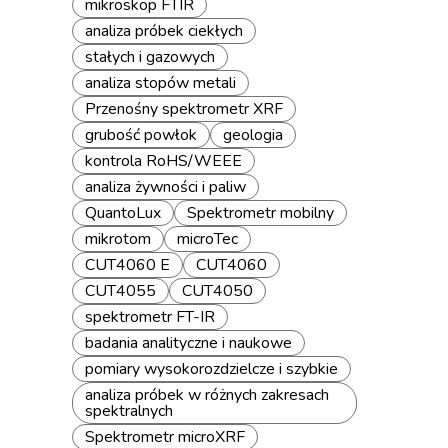
mikroskop FTIR
analiza próbek ciekłych
stałych i gazowych
analiza stopów metali
Przenośny spektrometr XRF
grubość powłok
geologia
kontrola RoHS/WEEE
analiza żywności i paliw
QuantoLux
Spektrometr mobilny
mikrotom
microTec
CUT4060 E
CUT4060
CUT4055
CUT4050
spektrometr FT-IR
badania analityczne i naukowe
pomiary wysokorozdzielcze i szybkie
analiza próbek w różnych zakresach
spektralnych
Spektrometr microXRF