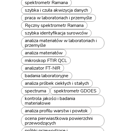
spektrometr Ramana
szybka i czuła akwizycja danych
praca w laboratoriach i przemyśle
Ręczny spektrometr Ramana
szybka identyfikacja surowców
analiza materiałów w laboratoriach i
przemyśle
analiza materiałów
mikroskop FTIR QCL
analizator FT-NIR
badania laboratoryjne
analiza próbek ciekłych i stałych
spectruma
spektrometr GDOES
kontrola jakości i badania
materiałowe
analiza profilu warstw i powłok
ocena pierwiastkowa powierzchni
przewodzących
próbki przewodzące i