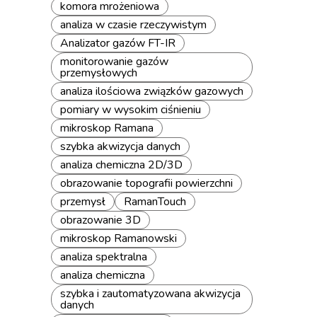
komora mrożeniowa
analiza w czasie rzeczywistym
Analizator gazów FT-IR
monitorowanie gazów
przemysłowych
analiza ilościowa związków gazowych
pomiary w wysokim ciśnieniu
mikroskop Ramana
szybka akwizycja danych
analiza chemiczna 2D/3D
obrazowanie topografii powierzchni
przemysł
RamanTouch
obrazowanie 3D
mikroskop Ramanowski
analiza spektralna
analiza chemiczna
szybka i zautomatyzowana akwizycja
danych