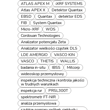
ATLAS APEX M
iXRF SYSTEMS
Atlas APEX X
Detektor Quantax
EBSD
Quantax
detektor EDS
FIB
System Quantax
Micro-XRF
WDS
Cordouan Technologies
Analizator potencjału Zeta
Analizator wielkości cząstek DLS
LDE AMERGIO
VASCO KIN
VASCO
THETIS
WALLIS
badania in-situ
IBSS
Mitcorp
wideoskop przemysłowy
inspekcja techniczna i kontrola jakości
w trudnych warunkach
inspekcja rur
PRSL300T
spektrometr FT-NIR
analiza przemysłowa
szybkie pomiary próbek ciekłych i