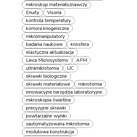
mikroskop materiałoznawczy
Enuity
Visoria
kontrola temperatury
komora kriogeniczna
mikromanipulatory
badania naukowe
kriosfera
elastyczna aktualizacja
Leica Microsystems
AFM
ultramikrotomia
UC
skrawki biologiczne
skrawki materiałowe
mikrotomia
innowacyjne narzędzia laboratoryjne.
mikroskopia świetlna
precyzyjne skrawki
powtarzalne wyniki
zautomatyzowana mikrotomia
modułowa konstrukcja