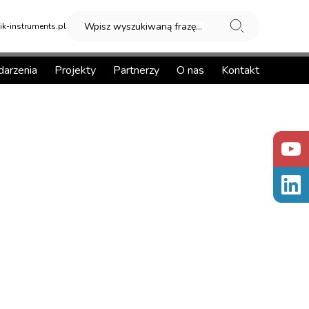
Wpisz wyszukiwaną frazę...
k-instruments.pl
arzenia
Projekty
Partnerzy
O nas
Kontakt