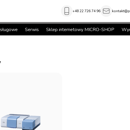
+48 22 726 74 96
kontakt@pi
usługowe
Serwis
Sklep internetowy MICRO-SHOP
Wyd
w