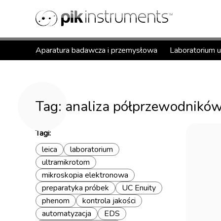
Aparatura badawcza i przemysłowa
Laboratorium 
Tag: analiza półprzewodnikó
Tagi:
leica
laboratorium
ultramikrotom
mikroskopia elektronowa
preparatyka próbek
UC Enuity
phenom
kontrola jakości
automatyzacja
EDS