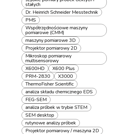
stałych
Dr. Heinrich Schneider Messtechnik
PMS
Współrzędnościowe maszyny
pomiarowe (CMM)
maszyny pomiarowe 3D
Projektor pomiarowy 2D
Mikroskop pomiarowy
multisensorowy
X600HD
X600 Plus
PRM-2830
X3000
ThermoFisher Scientific
analiza składu chemicznego EDS
FEG-SEM
analiza próbek w trybie STEM
SEM desktop
rutynowe analizy próbek
Projektor pomiarowy / maszyna 2D