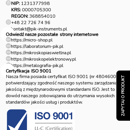
NIP:
1231377998
KRS:
0000705300
REGON:
368854010
+48 22 726 74 96
kontakt@pik-instruments.pl
Odwiedź nasze pozostałe
strony internetowe
https://micro-shop.pl
https://laboratorium-pik.pl
https://mikroskopiaswietlna.pl
https://mikroskopelektronowy.pl
https://metalografia-pik.pl
Certyfikacja
ISO 9001
Nasza firma posiada certyfikat ISO 9001 (nr 4804600)
ZAPYTAJ O PRODUKT
potwierdzający zgodność naszego systemu zarządzania
jakością z międzynarodowymi standardami ISO. Jest to
dowód naszego zobowiązania do utrzymania wysokich
standardów jakości usług i produktów.