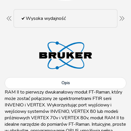
Wysoka wydajność
Opis
RAM II to pierwszy dwukanałowy moduł FT-Raman, który
może zostać połączony ze spektrometrami FTIR serii
INVENIO i VERTEX. Wykorzystując port wyjściowy i
wejściowy systemów INVENIO, VERTEX 80 lub modeli
próżniowych VERTEX 70v i VERTEX 80v, moduł RAM II to
idealne narzędzie do pomiarów FT-Raman. Intuicyjne, proste
w obsłudze, oprogramowanie OPUS umożliwia pełną