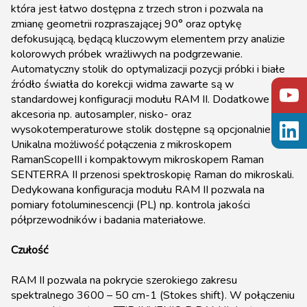
która jest łatwo dostępna z trzech stron i pozwala na
zmianę geometrii rozpraszającej 90° oraz optykę
defokusującą, będącą kluczowym elementem przy analizie
kolorowych próbek wrażliwych na podgrzewanie.
Automatyczny stolik do optymalizacji pozycji próbki i białe
źródło światła do korekcji widma zawarte są w
standardowej konfiguracji modułu RAM II. Dodatkowe
akcesoria np. autosampler, nisko- oraz
wysokotemperaturowe stolik dostępne są opcjonalnie.
Unikalna możliwość połączenia z mikroskopem
RamanScopeIII i kompaktowym mikroskopem Raman
SENTERRA II przenosi spektroskopię Raman do mikroskali.
Dedykowana konfiguracja modułu RAM II pozwala na
pomiary fotoluminescencji (PL) np. kontrola jakości
półprzewodników i badania materiałowe.
Czułość
RAM II pozwala na pokrycie szerokiego zakresu
spektralnego 3600 – 50 cm
-1
(Stokes shift). W połączeniu