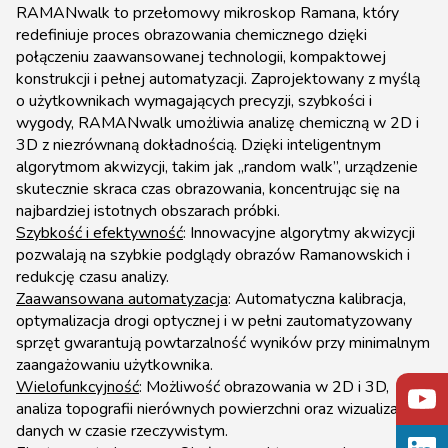
RAMANwalk to przełomowy mikroskop Ramana, który
redefiniuje proces obrazowania chemicznego dzięki
połączeniu zaawansowanej technologii, kompaktowej
konstrukcji i pełnej automatyzacji. Zaprojektowany z myślą
o użytkownikach wymagających precyzji, szybkości i
wygody, RAMANwalk umożliwia analizę chemiczną w 2D i
3D z niezrównaną dokładnością. Dzięki inteligentnym
algorytmom akwizycji, takim jak „random walk”, urządzenie
skutecznie skraca czas obrazowania, koncentrując się na
najbardziej istotnych obszarach próbki.
Szybkość i efektywność
: Innowacyjne algorytmy akwizycji
pozwalają na szybkie podglądy obrazów Ramanowskich i
redukcję czasu analizy.
Zaawansowana automatyzacja
: Automatyczna kalibracja,
optymalizacja drogi optycznej i w pełni zautomatyzowany
sprzęt gwarantują powtarzalność wyników przy minimalnym
zaangażowaniu użytkownika.
Wielofunkcyjność
: Możliwość obrazowania w 2D i 3D,
analiza topografii nierównych powierzchni oraz wizualizacja
danych w czasie rzeczywistym.