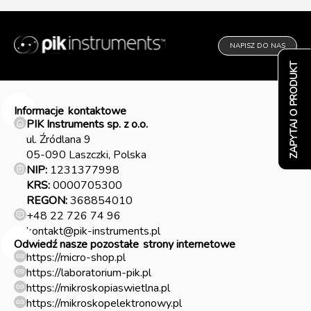
NAPISZ DO NAS
ZAPYTAJ O PRODUKT
Informacje
kontaktowe
PIK Instruments sp. z o.o.
ul. Źródlana 9
05-090 Laszczki, Polska
NIP:
1231377998
KRS:
0000705300
REGON:
368854010
+48 22 726 74 96
kontakt@pik-instruments.pl
Odwiedź nasze pozostałe
strony internetowe
https://micro-shop.pl
https://laboratorium-pik.pl
https://mikroskopiaswietlna.pl
https://mikroskopelektronowy.pl