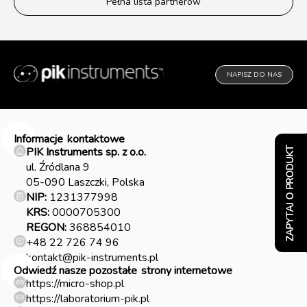
Pełna lista partnerów
NAPISZ DO NAS
Informacje
kontaktowe
PIK Instruments sp. z o.o.
ZAPYTAJ O PRODUKT
ul. Źródlana 9
05-090 Laszczki, Polska
NIP:
1231377998
KRS:
0000705300
REGON:
368854010
+48 22 726 74 96
kontakt@pik-instruments.pl
Odwiedź nasze pozostałe
strony internetowe
https://micro-shop.pl
https://laboratorium-pik.pl