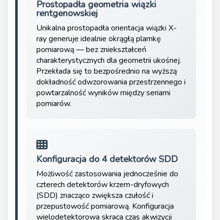
Prostopadła geometria wiązki
rentgenowskiej
Unikalna prostopadła orientacja wiązki X-
ray generuje idealnie okrągłą plamkę
pomiarową — bez zniekształceń
charakterystycznych dla geometrii ukośnej.
Przekłada się to bezpośrednio na wyższą
dokładność odwzorowania przestrzennego i
powtarzalność wyników między seriami
pomiarów.
Konfiguracja do 4 detektorów SDD
Możliwość zastosowania jednocześnie do
czterech detektorów krzem-dryfowych
(SDD) znacząco zwiększa czułość i
przepustowość pomiarową. Konfiguracja
wielodetektorowa skraca czas akwizycji