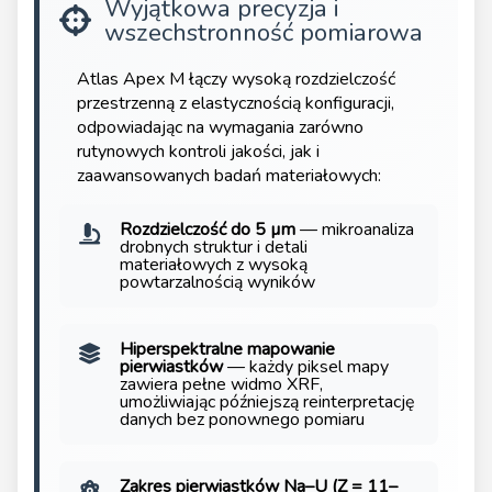
Wyjątkowa precyzja i
wszechstronność pomiarowa
Atlas Apex M łączy wysoką rozdzielczość
przestrzenną z elastycznością konfiguracji,
odpowiadając na wymagania zarówno
rutynowych kontroli jakości, jak i
zaawansowanych badań materiałowych:
Rozdzielczość do 5 µm
— mikroanaliza
drobnych struktur i detali
materiałowych z wysoką
powtarzalnością wyników
Hiperspektralne mapowanie
pierwiastków
— każdy piksel mapy
zawiera pełne widmo XRF,
umożliwiając późniejszą reinterpretację
danych bez ponownego pomiaru
Zakres pierwiastków Na–U (Z = 11–