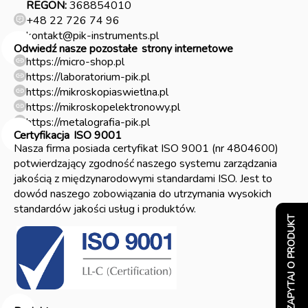
REGON:
368854010
+48 22 726 74 96
kontakt@pik-instruments.pl
Odwiedź nasze pozostałe
strony internetowe
https://micro-shop.pl
https://laboratorium-pik.pl
https://mikroskopiaswietlna.pl
https://mikroskopelektronowy.pl
https://metalografia-pik.pl
Certyfikacja
ISO 9001
Nasza firma posiada certyfikat ISO 9001 (nr 4804600)
potwierdzający zgodność naszego systemu zarządzania
jakością z międzynarodowymi standardami ISO. Jest to
dowód naszego zobowiązania do utrzymania wysokich
standardów jakości usług i produktów.
ZAPYTAJ O PRODUKT