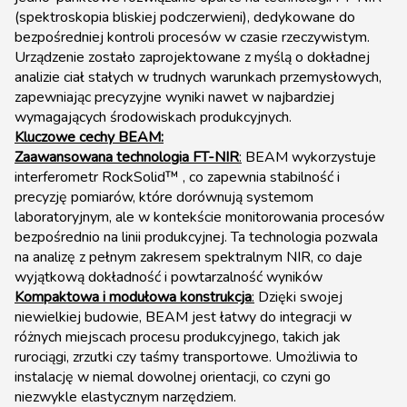
(spektroskopia bliskiej podczerwieni), dedykowane do
bezpośredniej kontroli procesów w czasie rzeczywistym.
Urządzenie zostało zaprojektowane z myślą o dokładnej
analizie ciał stałych w trudnych warunkach przemysłowych,
zapewniając precyzyjne wyniki nawet w najbardziej
wymagających środowiskach produkcyjnych.
Kluczowe cechy BEAM:
Zaawansowana technologia FT-NIR
:
BEAM wykorzystuje
interferometr RockSolid™ , co zapewnia stabilność i
precyzję pomiarów, które dorównują systemom
laboratoryjnym, ale w kontekście monitorowania procesów
bezpośrednio na linii produkcyjnej. Ta technologia pozwala
na analizę z pełnym zakresem spektralnym NIR, co daje
wyjątkową dokładność i powtarzalność wyników
Kompaktowa i modułowa konstrukcja
:
Dzięki swojej
niewielkiej budowie, BEAM jest łatwy do integracji w
różnych miejscach procesu produkcyjnego, takich jak
rurociągi, zrzutki czy taśmy transportowe. Umożliwia to
instalację w niemal dowolnej orientacji, co czyni go
niezwykle elastycznym narzędziem.