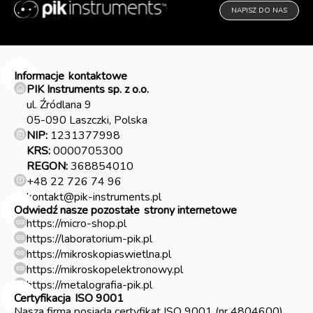
NAPISZ DO NAS
Informacje
kontaktowe
PIK Instruments sp. z o.o.
ul. Źródlana 9
05-090 Laszczki, Polska
NIP:
1231377998
KRS:
0000705300
REGON:
368854010
+48 22 726 74 96
kontakt@pik-instruments.pl
Odwiedź nasze pozostałe
strony internetowe
https://micro-shop.pl
https://laboratorium-pik.pl
https://mikroskopiaswietlna.pl
https://mikroskopelektronowy.pl
https://metalografia-pik.pl
Certyfikacja
ISO 9001
Nasza firma posiada certyfikat ISO 9001 (nr 4804600)