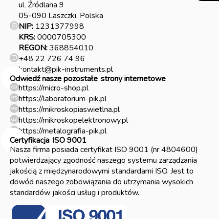
ul. Źródlana 9
05-090 Laszczki, Polska
NIP:
1231377998
KRS:
0000705300
REGON:
368854010
+48 22 726 74 96
kontakt@pik-instruments.pl
Odwiedź nasze pozostałe
strony internetowe
https://micro-shop.pl
https://laboratorium-pik.pl
https://mikroskopiaswietlna.pl
https://mikroskopelektronowy.pl
https://metalografia-pik.pl
Certyfikacja
ISO 9001
Nasza firma posiada certyfikat ISO 9001 (nr 4804600)
potwierdzający zgodność naszego systemu zarządzania
jakością z międzynarodowymi standardami ISO. Jest to
dowód naszego zobowiązania do utrzymania wysokich
standardów jakości usług i produktów.