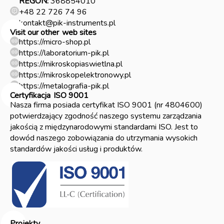
REGON:
368854010
+48 22 726 74 96
kontakt@pik-instruments.pl
Visit our other
web sites
https://micro-shop.pl
https://laboratorium-pik.pl
https://mikroskopiaswietlna.pl
https://mikroskopelektronowy.pl
https://metalografia-pik.pl
Certyfikacja
ISO 9001
Nasza firma posiada certyfikat ISO 9001 (nr 4804600)
potwierdzający zgodność naszego systemu zarządzania
jakością z międzynarodowymi standardami ISO. Jest to
dowód naszego zobowiązania do utrzymania wysokich
standardów jakości usług i produktów.
Projekty