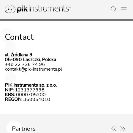
Contact
ul. Źródlana 9
05-090 Laszczki, Polska
+48 22 726 74 96
kontakt@pik-instruments.pl
PIK Instruments sp. z o.o.
NIP:
1231377998
KRS:
0000705300
REGON:
368854010
Partners